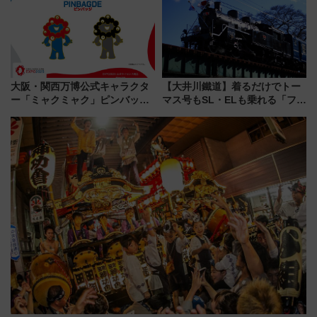
く！9月13日「京都の鉄道満喫
ツアー」開催
大阪・関西万博公式キャラクタ
【大井川鐵道】着るだけでトー
ー「ミャクミャク」ピンバッジ
マス号もSL・ELも乗れる「フリ
新登場！関西の駅構内などで7月
ーきっぷTシャツ」8月6日より
中旬発売
受注販売