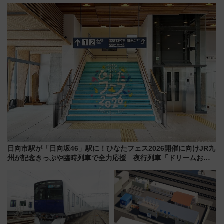
を実施！くすのきホールで8月
やエーゲ海の避暑リゾート 関
14日から 新車両「トキイロ」体
連検索数が前年比237％増、ナ
験ブースも アクセスや申込方法
ショジオも認める『2026年に訪
を解説
れるべき世界の旅先』
日向市駅が「日向坂46」駅に！ひなたフェス2026開催に向けJR九
州が記念きっぷや臨時列車で全力応援 夜行列車「ドリームおひ
さま号」も走る