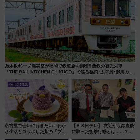
乃木坂46一ノ瀬美空が福岡で鉄道旅を満喫⁈ 西鉄の観光列車
「THE RAIL KITCHEN CHIKUGO」で巡る福岡･太宰府･柳川の
旅！YouTubeが公開に
名古屋で会いに行きたい！わか
【ＢＳ日テレ】 友近が収録直後
さ生活とコラボした紫の「ブル
に取った衝撃行動とは……？
ーベリーぴよりん」期間限定販
『友近・礼二の妄想トレイン』