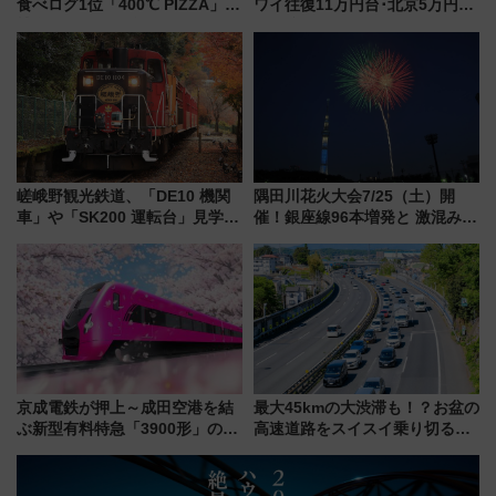
食べログ1位「400℃ PIZZA」が
ワイ往復11万円台･北京5万円台
博多駅すぐの明治公園に8/7オー
～、憧れのビジネスクラスも！
プン。もつ鍋風など限定メニュ
来春のGW旅行まで狙える激ア
ーも
ツ路線まとめ（8/10まで）
嵯峨野観光鉄道、「DE10 機関
隅田川花火大会7/25（土）開
車」や「SK200 運転台」見学ツ
催！銀座線96本増発と 激混みの
アーを開催！ ラストランイベン
「浅草駅」を回避する最寄り駅･
トの一環で激レア体験できちゃ
アクセス攻略法、2万発の花火が
うかも 参加方法やスケジュール
都心の夜に！
をご紹介
京成電鉄が押上～成田空港を結
最大45kmの大渋滞も！？お盆の
ぶ新型有料特急「3900形」のコ
高速道路をスイスイ乗り切る快
ンセプト・デザイン公開 愛称
適ドライブ術
募集も実施