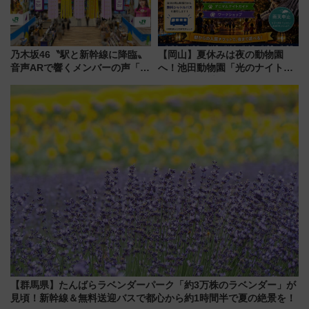
乃木坂46〝駅と新幹線に降臨〟
【岡山】夏休みは夜の動物園
音声ARで響くメンバーの声「真
へ！池田動物園「光のナイトズ
夏の全国ツアー2026」
ー2026」で光と動物が彩る特別
な夜
【群馬県】たんばらラベンダーパーク「約3万株のラベンダー」が
見頃！新幹線＆無料送迎バスで都心から約1時間半で夏の絶景を！