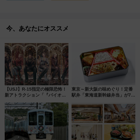
今、あなたにオススメ
【USJ】R-15指定の極限恐怖！
東京～新大阪の味めぐり！定番
新アトラクション「『バイオハ
駅弁「東海道新幹線弁当」が7月
ザード レクイエム』 ザ・ダイ
21日にリニューアル発売
ブ」今秋登場 ―予測不能の恐
怖に泣き叫べ―