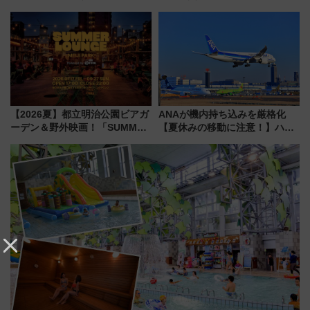
垣島から船で向かう究極のご褒
東山線では貸切電車も登場【限
美旅「何もしない贅沢」を体験
定1万5000枚】
してみない？
【2026夏】都立明治公園ビアガ
ANAが機内持ち込みを厳格化
ーデン＆野外映画！「SUMMER
【夏休みの移動に注意！】ハン
LOUNGE」のアクセスと上映ス
ドバッグやPCケースも対象の
ケジュール 夜風とビール、映画
「身の回り品」新サイズ制限
を満喫！
(40×30×20cm)おさらい