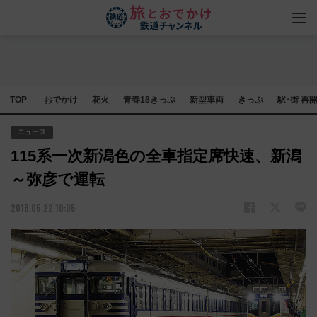
TOP
おでかけ
花火
青春18きっぷ
新型車両
きっぷ
駅･街 再
ニュース
115系一次新潟色の全車指定席快速、新潟
～弥彦で運転
2018.05.22 10:05