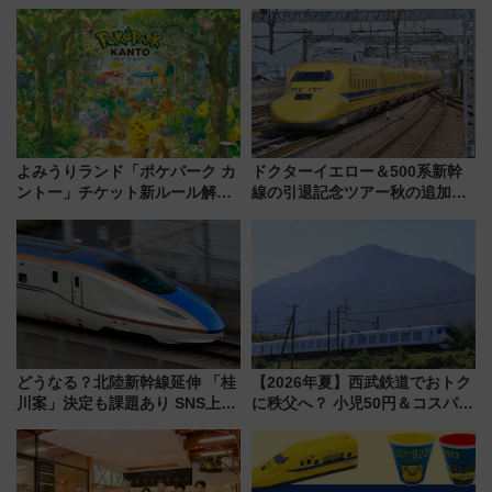
よみうりランド「ポケパーク カ
ドクターイエロー＆500系新幹
ントー」チケット新ルール解
線の引退記念ツアー秋の追加企
説！購入制限の緩和と入場時の
画が決定！乗車体験やグッズ・
本人確認が11月スタート
ホテル情報まとめ
どうなる？北陸新幹線延伸 「桂
【2026年夏】西武鉄道でおトク
川案」決定も課題あり SNS上の
に秩父へ？ 小児50円＆コスパ最
声は
強きっぷで「安・近・短」な家
族旅行！ 深夜の正丸トンネル探
検や特急ラビューも