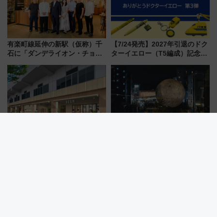
有楽町線延伸の新駅（仮称）千
【7/24発売】2027年引退のドク
石に「ダンデライオン・チョコ
ターイエロー（T5編成）記念グ
レート」が出店！ 東京メトロが
ッズ7種が登場！ 新幹線車内放
1億円出資で挑む新時代のまちづ
送の目覚まし時計など通販・販
くりとは？
売店舗まとめ
【博多駅・筑紫口新スポット】
秋の夜はシモキタへ！「ムーン
新幹線高架下「VIERRA博多テ
アートナイト下北沢2026」でイ
ラス」が9/18開業！九州初出店
マーシブシアターやアート巡り
など注目の全6店舗 「博多活憩
を満喫しよう
通り」も一新