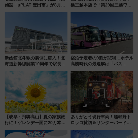
施設「μPLAT 豊田市」が8月26
橋三越本店で「第29回三越ワー
日開業！全8店舗が出店し街の新
ルドウォッチフェア」開幕
たな玄関口へ
【2026年8月5日～25日】
新函館北斗駅の裏側に潜入！北
宿泊予定者の9割が悲鳴…ホテル
海道新幹線開業10周年で駅長
高騰時代の最適解は「バス
室・地下通路など公開イベン
泊」!? WILLER最新調査で判明
ト 参加方法や体験内容を紹介
した、推し活遠征や観光時のリ
アルな懐事情
【岐阜・飛騨高山】夏の家族旅
ありがとう現行車両！嵯峨野ト
行に！ゲレンデ一面に20万本の
ロッコ貸切＆サンダーバードレ
ひまわりが咲き誇る「アルコピ
ストランで語り合う秋の京都
アひまわり園」開園
斉藤雪乃＆福原トシヒロと行