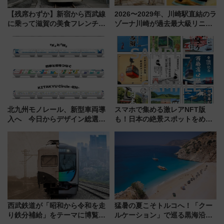
【残席わずか】新宿から西武線
2026〜2029年、川崎駅直結のラ
に乗って滋賀の美食フレンチを
ゾーナ川崎が過去最大級リニュ
堪能？ 大人気レストラン列車
ーアル！ フードコート拡大など
「52席の至福」で味わう近江牛
「いつから何が変わるか」徹底
や伝統文化の特別コラボ
解説！
北九州モノレール、新型車両導
スマホで集める激レアNFT版
入へ 今日からデザイン総選挙
も！日本の絶景スポットをめぐ
始まる
って集める「索道印(さくどうい
ん)」企画がスタート
西武鉄道が「昭和から令和を走
猛暑の夏こそトルコへ！「クー
り鉄分補給」をテーマに博覧会
ルケーション」で巡る黒海沿岸