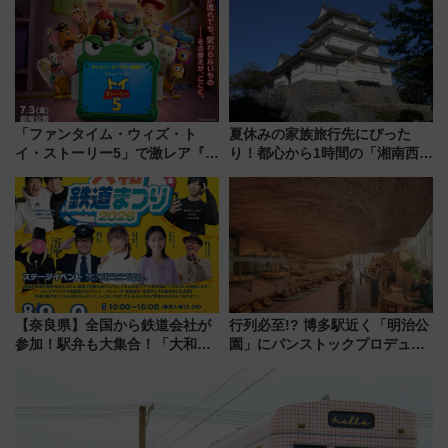
たまご」新グルメ続々登場！
事業の全貌
【2026年8月】
「ファンタイム・ウィズ・ト
夏休みの家族旅行先にぴった
イ・ストーリー5」で激レア『ロ
り！都心から1時間の「湘南西エ
ルカナ』カードをゲット！最新
リア」満喫ガイド 鎌倉・江の
デコレーションも徹底解説
島とは異なる魅力を持つ今夏の
注目スポット
【奈良県】全国から鉄道会社が
行列必至!? 博多駅近く「明治公
参加！駅弁も大集合！「大和鉄
園」にパンストックプロデュー
道まつり2026」が8月8日・9日
スの新業態『Land Bageri』8/7
に開催決定
オープン 秋からはビストロ営業
も！