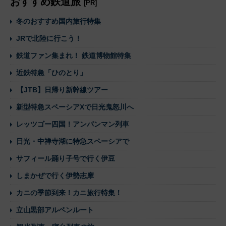
おすすめ鉄道旅
[PR]
冬のおすすめ国内旅行特集
JRで北陸に行こう！
鉄道ファン集まれ！ 鉄道博物館特集
近鉄特急「ひのとり」
【JTB】日帰り新幹線ツアー
新型特急スペーシアXで日光鬼怒川へ
レッツゴー四国！アンパンマン列車
日光・中禅寺湖に特急スペーシアで
サフィール踊り子号で行く伊豆
しまかぜで行く伊勢志摩
カニの季節到来！カニ旅行特集！
立山黒部アルペンルート