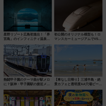
売
で極上の夏祭り鉄道旅を放送
星野リゾート広島初進出！「界
初公開のオリジナル模型も！ロ
宮島」のインフィニティ温泉と
マンスカーミュージアムでVSE
古式サウナ「石風呂」を大解剖
の設計秘話に迫る企画展が7月
宿泊料金・アクセスは？（2026
15日スタート
年7月23日開業）
熱闘甲子園のテーマ曲が駅メロ
【車なし日帰り】三浦半島・絶
に？阪神・甲子園駅の接近メロ
景カフェと透明度AA穴場ビーチ
ディがVaundy「かげろう」×向
を巡る！ おトクな電車きっぷ活
谷実アレンジの特別仕様へ、8月
用してストレスフリー旅へ行こ
5日始発から
う！