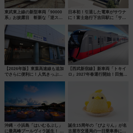
東武東上線の新型車両「90000
日本初！引退した電車がサウナ
系」お披露目 斬新な「逆スラ
に！富士急行下吉田駅に「サ電
ント式」の先頭形状と明るく開
（SADEN）」2026年12月開
放的な車内空間に注目、デビュ
業 行き交う電車の音や振動を
ーは9月
感じながら「ととのう」新感覚
【2026年版】東葉高速線も追加
【西武新宿線】新車両「トキイ
でさらに便利に！人気きっぷ
ロ」2027年春運行開始！田無・
「サンキューちばフリーパス」
新所沢にも停車 2028年春には
今年も発売 秋・早春に千葉県を
「第2弾」も
巡るなら使い勝手・コスパ抜群
沖縄・小浜島「はいむるぶし」
誕生15周年の「ぴよりん」が名
に最高峰プールヴィラ誕生！ 石
古屋市交通局の一日乗車券に！