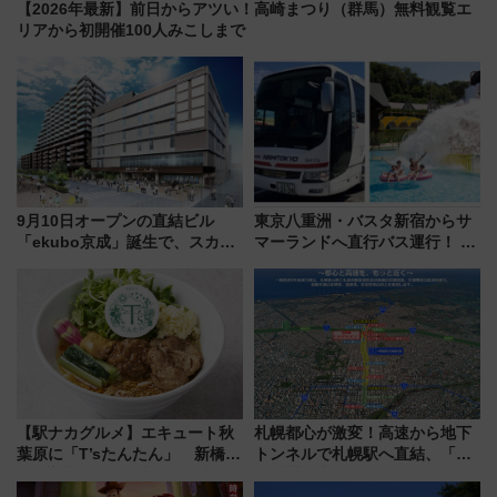
【2026年最新】前日からアツい！高崎まつり（群馬）無料観覧エ
リアから初開催100人みこしまで
9月10日オープンの直結ビル
東京八重洲・バスタ新宿からサ
「ekubo京成」誕生で、スカイ
マーランドへ直行バス運行！ お
ライナーも停まる巨大ハブ駅・
トクな1Dayパスで夏のプールと
新鎌ヶ谷はどう変わる？ 全テナ
推し活を楽しもう！（2026年
ント情報も公開！
8/1～31）
【駅ナカグルメ】エキュート秋
札幌都心が激変！高速から地下
葉原に「T’sたんたん」 新橋に
トンネルで札幌駅へ直結、「創
551蓬莱のDNAを継ぐ「東京豚
成川通都心アクセス道路」が7月
饅」、オムライス専門店「肉と
から本格着工、延長4.8km整備