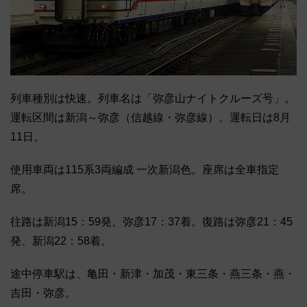
列車種別は快速。列車名は「弥彦山ナイトクルーズ号」。
運転区間は新潟～弥彦（信越線・弥彦線）。運転日は8月
11日。
使用車両は115系3両編成 一次新潟色。座席は全車指定
席。
往路は新潟15：59発、弥彦17：37着。復路は弥彦21：45
発、新潟22：58着。
途中停車駅は、亀田・新津・加茂・東三条・燕三条・燕・
吉田・弥彦。