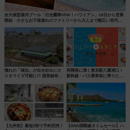
全天候型屋内プール「日光霧降VIVA！ハワイアン」18日から営業
開始 小さなお子様連れのファミリーから大人まで幅広い世代が
一日中楽しる夏のリゾートを楽しんで
憧れの「城泊」が自分好みにカ
再開発に沸く東京駅八重洲口！
スタマイズ可能に!? 国登録有形
新幹線・バス乗車前に寄りたい
文化財・丸亀城「延寿閣別館」
「ヤエチカ」2026年夏の「ひん
にオーダーメイド型の宿泊プラ
やり＆スタミナグルメ」6選【新
ンが誕生！
店舗も！】
【九州初】最短2秒で予約完売！
【ANA国際線タイムセール】ハ