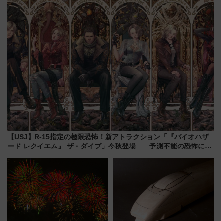
旅行術
マンが登場
【USJ】R-15指定の極限恐怖！新アトラクション「『バイオハザ
ード レクイエム』 ザ・ダイブ」今秋登場 ―予測不能の恐怖に泣
き叫べ―