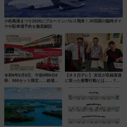
小松島港まつり2026にブルーインパルス飛来！JR四国の臨時ダイ
ヤや駐車場予約を徹底解説
令和8年8月8日、午前8時8分8
【ＢＳ日テレ】 友近が収録直後
秒、888セット限定……鉄道各
に取った衝撃行動とは……？
社の「8・8・8」な記念きっぷ
『友近・礼二の妄想トレイン』
たち
で極上の夏祭り鉄道旅を放送