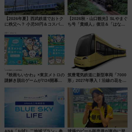
【2026年夏】西武鉄道でおトク
【2026秋・山口観光】SLやまぐ
に秩父へ？ 小児50円＆コスパ最
ち号「貴婦人」復活＆「はなあ
強きっぷで「安・近・短」な家
かり」初走行区間も！山口DCの
族旅行！ 深夜の正丸トンネル探
注目観光列車まとめ きっぷの取
検や特急ラビューも
り方は？
『映画ちいかわ』×東京メトロの
筑豊電気鉄道に新型車両「7000
謎解き脱出ゲームが7/24開幕！
形」2027年導入！沿線の花をイ
オリジナル24時間券の買い方と
メージしたイエローを採用 車
遊び方を解説！（7/10発売開
内は落ち着いたゆとりある空間
始）
に
ANA「お試し二地域プラン」参
球場のビール販売員が車内に登