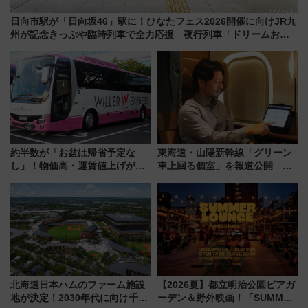
日向市駅が「日向坂46」駅に！ひなたフェス2026開催に向けJR九
州が記念きっぷや臨時列車で全力応援 夜行列車「ドリームおひ
さま号」も走る
約半数が「お盆は帰省予定な
東海道・山陽新幹線「グリーン
し」！物価高・運賃値上げが財
車上回る個室」を報道公開 プ
布を直撃、往復1万円以内なら帰
ライベート感備えた上質な空間
りたいけど……【WILLER お盆
帰省動向調査】
北海道日本ハムのファーム施設
【2026夏】都立明治公園ビアガ
地が決定！2030年代に向け千歳
ーデン＆野外映画！「SUMMER