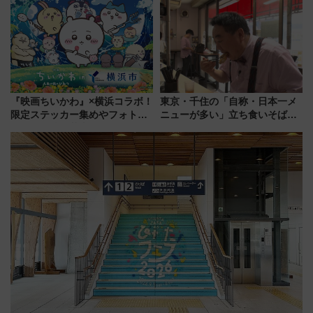
メのタッチングプール」【夏休
連検索数が前年比237％増、ナ
み限定企画】
ショジオも認める『2026年に訪
れるべき世界の旅先』
『映画ちいかわ』×横浜コラボ！
東京・千住の「自称・日本一メ
限定ステッカー集めやフォトス
ニューが多い」立ち食いそば屋
ポット、特別花火でみなとみら
とは？ ＢＳ日テレ『ドランク塚
いを満喫しよう（花火鑑賞会応
地のふらっと立ち食いそば』
募は7/12まで！）
7/27夜10時～放送