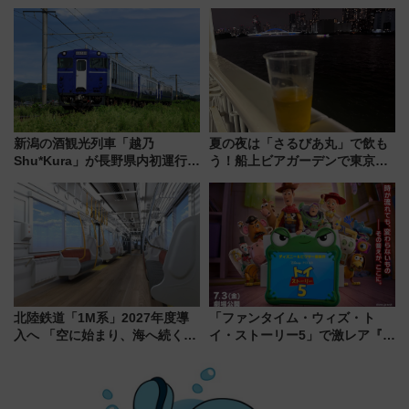
線沿線が一大野球エリア
LOUNGE」のアクセスと上映ス
ケジュール 夜風とビール、映画
を満喫！
新潟の酒観光列車「越乃
夏の夜は「さるびあ丸」で飲も
Shu*Kura」が長野県内初運行！
う！船上ビアガーデンで東京湾
地酒と食を味わう信州プレDC特
の夜景を眺めながら軽く一
別企画
杯……工場直送生ビールや島グ
ルメが美味い
北陸鉄道「1M系」2027年度導
「ファンタイム・ウィズ・ト
入へ 「空に始まり、海へ続く」
イ・ストーリー5」で激レア『ロ
白山比咩神社をモチーフにした
ルカナ』カードをゲット！最新
神秘的なデザイン
デコレーションも徹底解説