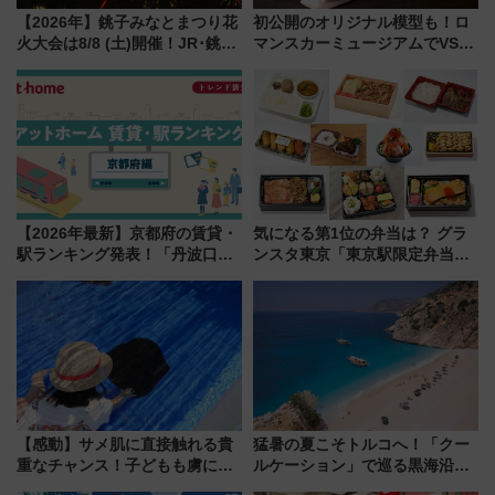
【2026年】銚子みなとまつり花
初公開のオリジナル模型も！ロ
火大会は8/8 (土)開催！JR･銚子
マンスカーミュージアムでVSE
電鉄の臨時列車やアクセス情
の設計秘話に迫る企画展が7月
報、利根川に咲く8,000発の大迫
15日スタート
力＆屋台を満喫
【2026年最新】京都府の賃貸・
気になる第1位の弁当は？ グラ
駅ランキング発表！「丹波口」
ンスタ東京「東京駅限定弁当
の大躍進と「西大路」人気の理
2026 売上ランキング」
由は？
【感動】サメ肌に直接触れる貴
猛暑の夏こそトルコへ！「クー
重なチャンス！子どもも虜にな
ルケーション」で巡る黒海沿岸
る鴨川シーワールド「エイとサ
やエーゲ海の避暑リゾート 関