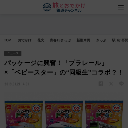
TOP
おでかけ
花火
青春18きっぷ
新型車両
きっぷ
駅･街 再
ニュース
パッケージに興奮！「プラレール」
×「ベビースター」の“同級生”コラボ？！
2019.01.21 14:01