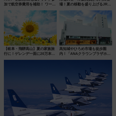
加で航空券費用を補助！ ワーケ
場！夏の移動を盛り上げるJR九
ーションや週末移住に最適な自
州「ビール新幹線」7月31日・8
治体は？ 2026年は対象のエリア
月7日限定 ソフトバンクホーク
が拡大！
スとコラボ
【岐阜・飛騨高山】夏の家族旅
高知城やひろめ市場も徒歩圏
行に！ゲレンデ一面に20万本の
内！「ANAクラウンプラザホテ
ひまわりが咲き誇る「アルコピ
ル高知」が8月開業
アひまわり園」開園