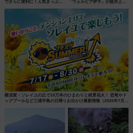
でさらに便利に！人気きっぷ
「ウェルピア伊予」が急浮上！
「サンキューちばフリーパス」
サイボウズ青野社長の参加表明
今年も発売 秋・早春に千葉県を
で探る鉄道アクセスの未来
巡るなら使い勝手・コスパ抜群
横須賀・ソレイユの丘で10万本のひまわりと絶景花火！ 恐竜やド
ッグプールなど三浦半島の日帰りお出かけ最新情報（2026年7月
17日～開催）