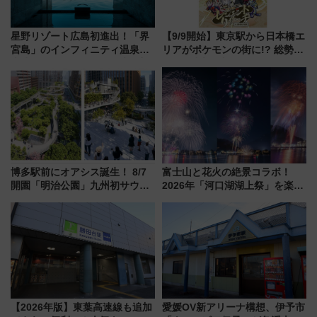
星野リゾート広島初進出！「界
【9/9開始】東京駅から日本橋エ
宮島」のインフィニティ温泉と
リアがポケモンの街に!? 総勢
古式サウナ「石風呂」を大解剖
100匹以上が出現「レジェンド
宿泊料金・アクセスは？（2026
リサーチ」本格謎解き・グッズ
年7月23日開業）
情報まとめ
博多駅前にオアシス誕生！ 8/7
富士山と花火の絶景コラボ！
開園「明治公園」九州初サウナ
2026年「河口湖湖上祭」を楽し
TOTOPAや日本一のピザなど絶
む完全ガイド＆鉄道アクセスの
品グルメ登場で駅前の過ごし方
ススメ
はどう変わる？
【2026年版】東葉高速線も追加
愛媛OV新アリーナ構想、伊予市