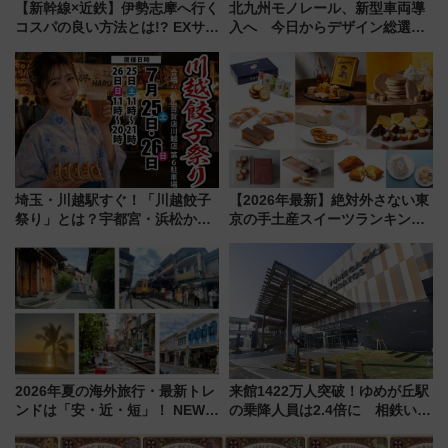
【新幹線×近鉄】伊勢志摩へ行く
北九州モノレール、新型車両導
コスパの良い方法とは!? EXサー
入へ 今日からデザイン総選挙
ビス限定「近鉄伊勢志摩フリー
始まる
パス」の購入方法と紙版・デジ
タル版の違いを解説
埼玉・川越駅すぐ！「川越餃子
【2026年最新】絶対外さない東
祭り」とは？宇都宮・浜松から
京の手土産スイーツランキング
ご当地和牛まで全国の人気餃子
TOP10！帰省のお土産選びに迷
を食べ比べ【7月25日・26日開
ったら
催】
2026年夏の海外旅行・最新トレ
来館1422万人突破！ゆめが丘駅
ンドは「安・近・短」！ NEWT
の乗降人員は2.4倍に 相鉄いず
調査から読み解く、最新の人気
み野線「ゆめが丘ソラトス」2周
渡航先TOP5とは？ 円安時代の
年祭にそうにゃん＆DB.スター