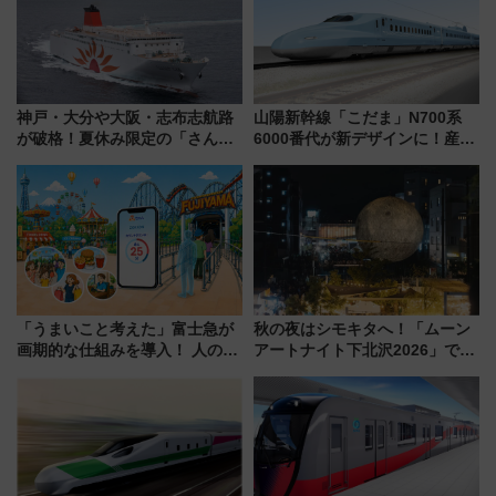
神戸・大分や大阪・志布志航路
山陽新幹線「こだま」N700系
が破格！夏休み限定の「さんふ
6000番代が新デザインに！産学
らわあスペシャルセール」スタ
連携で描く瀬戸内の波模様 運
ート 夕朝食ビュッフェ付きで
用は今冬から
快適な船旅はいかが？
「うまいこと考えた」富士急が
秋の夜はシモキタへ！「ムーン
画期的な仕組みを導入！ 人のか
アートナイト下北沢2026」でイ
わりにスマホが並ぶ「分身く
マーシブシアターやアート巡り
ん」始動
を満喫しよう