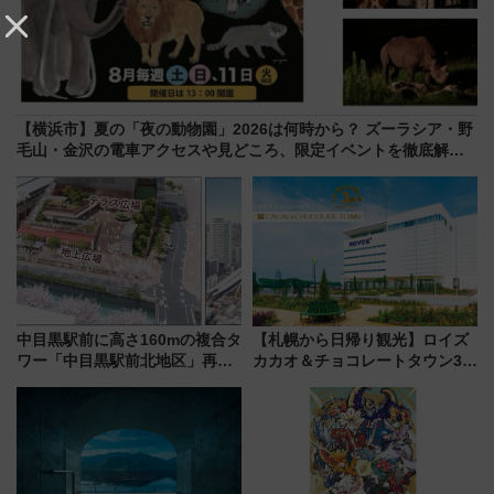
【横浜市】夏の「夜の動物園」2026は何時から？ ズーラシア・野
毛山・金沢の電車アクセスや見どころ、限定イベントを徹底解
説！
中目黒駅前に高さ160mの複合タ
【札幌から日帰り観光】ロイズ
ワー「中目黒駅前北地区」再開
カカオ＆チョコレートタウン3周
発の全貌
年！ 9月は入場料半額やチョコ
詰め放題を開催、ロイズタウン
駅からのアクセスも