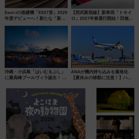
East-iの後継機「E927形」2029
【西武新宿線】新車両「トキイ
年度デビューへ！新たな「新幹
ロ」2027年春運行開始！田無・
線専用検測車」の性能を徹底解
新所沢にも停車 2028年春には
説【JR東日本】
「第2弾」も
沖縄・小浜島「はいむるぶし」
ANAが機内持ち込みを厳格化
に最高峰プールヴィラ誕生！ 石
【夏休みの移動に注意！】ハン
垣島から船で向かう究極のご褒
ドバッグやPCケースも対象の
美旅「何もしない贅沢」を体験
「身の回り品」新サイズ制限
してみない？
(40×30×20cm)おさらい