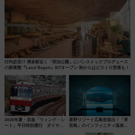
行列必至!? 博多駅近く「明治公園」にパンストックプロデュース
の新業態『Land Bageri』8/7オープン 秋からはビストロ営業も！
2026年夏・京急「ウィング・シ
星野リゾート広島初進出！「界
ート」平日特別運行 ダイヤ・
宮島」のインフィニティ温泉と
乗車方法を解説！2階建てバスや
古式サウナ「石風呂」を大解剖