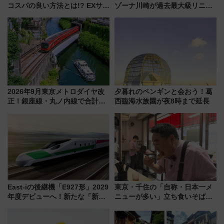
コスパの良い方法とは!? EXサー
ゾーナ川崎が過去最大級リニュ
ビス限定「近鉄伊勢志摩フリー
ーアル！ フードコート拡大など
パス」の購入方法と紙版・デジ
「いつから何が変わるか」徹底
タル版の違いを解説
解説！
2026年9月東京メトロダイヤ改
夕暮れのペンギンと会おう！葛
正！銀座線・丸ノ内線で合計
西臨海水族園が夜8時まで延長
212本の大増発、混雑緩和に期
待
East-iの後継機「E927形」2029
東京・千住の「自称・日本一メ
年度デビューへ！新たな「新幹
ニューが多い」立ち食いそば屋
線専用検測車」の性能を徹底解
とは？ ＢＳ日テレ『ドランク塚
説【JR東日本】
地のふらっと立ち食いそば』