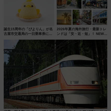
7/27夜10時～放送
誕生15周年の「ぴよりん」が名
2026年夏の海外旅行・最新トレ
古屋市交通局の一日乗車券に！
ンドは「安・近・短」！ NEWT
東山線では貸切電車も登場【限
調査から読み解く、最新の人気
定1万5000枚】
渡航先TOP5とは？ 円安時代の
旅行術