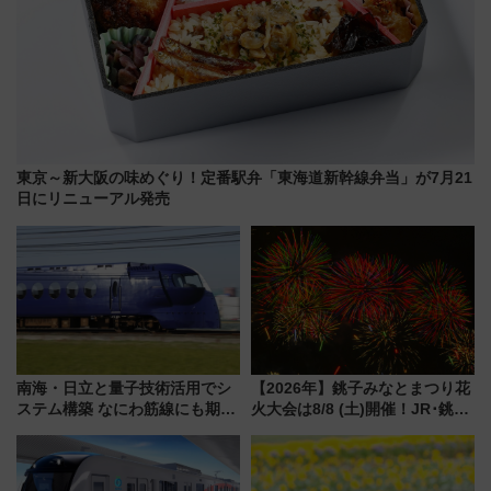
東京～新大阪の味めぐり！定番駅弁「東海道新幹線弁当」が7月21
日にリニューアル発売
南海・日立と量子技術活用でシ
【2026年】銚子みなとまつり花
ステム構築 なにわ筋線にも期待
火大会は8/8 (土)開催！JR･銚子
乗務員・車両計画作業を短縮へ
電鉄の臨時列車やアクセス情
報、利根川に咲く8,000発の大迫
力＆屋台を満喫