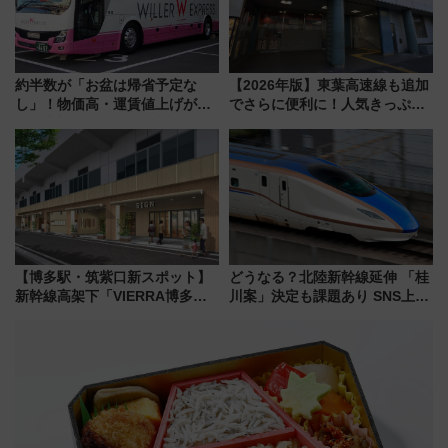
約半数が「お盆は帰省予定な
【2026年版】東葉高速線も追加
し」！物価高・運賃値上げが財
でさらに便利に！人気きっぷ
布を直撃、往復1万円以内なら帰
「サンキューちばフリーパス」
りたいけど……【WILLER お盆
今年も発売 秋・早春に千葉県を
帰省動向調査】
巡るなら使い勝手・コスパ抜群
【博多駅・筑紫口新スポット】
どうなる？北陸新幹線延伸 「桂
新幹線高架下「VIERRA博多テ
川案」決定も課題あり SNS上の
ラス」が9/18開業！九州初出店
声は
など注目の全6店舗 「博多活憩
通り」も一新