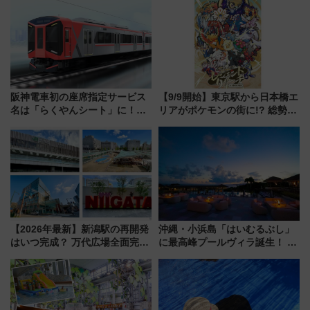
三浦海岸を堪能できるお出かけ
宿泊料金・アクセスは？（2026
プランもご紹介
年7月23日開業）
阪神電車初の座席指定サービス
【9/9開始】東京駅から日本橋エ
名は「らくやんシート」に！新
リアがポケモンの街に!? 総勢
型3000系で大阪梅田～山陽姫路
100匹以上が出現「レジェンド
を快適移動
リサーチ」本格謎解き・グッズ
情報まとめ
【2026年最新】新潟駅の再開発
沖縄・小浜島「はいむるぶし」
はいつ完成？ 万代広場全面完成
に最高峰プールヴィラ誕生！ 石
から「にいがた2キロ」・古町再
垣島から船で向かう究極のご褒
開発、バスタ新潟構想まで徹底
美旅「何もしない贅沢」を体験
解説！
してみない？