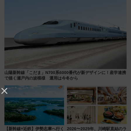
山陽新幹線「こだま」N700系6000番代が新デザインに！産学連携
で描く瀬戸内の波模様 運用は今冬から
【新幹線×近鉄】伊勢志摩へ行く
2026〜2029年、川崎駅直結のラ