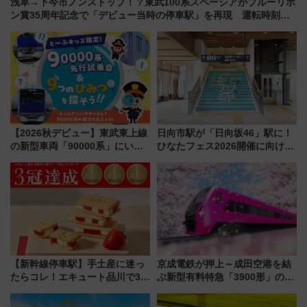
浅草→下今市ノンストップ！？東武100系スペーシアがブルーリボ
ン賞35周年記念で「デビュー当時の停車駅」を再現 運転時刻や
特急券の買い方を紹介
【2026秋デビュー】東武東上線
日向市駅が「日向坂46」駅に！
の新型車両「90000系」にいち
ひなたフェス2026開催に向けJR
早く乗れる！ 8/11開催の小学生
九州が記念きっぷや臨時列車で
向け先行試乗会でキッズアンバ
全力応援 夜行列車「ドリーム
サダーになろう
おひさま号」も走る
【新幹線停車駅】手土産に迷っ
京成電鉄が押上～成田空港を結
たらコレ！エキュート品川で3年
ぶ新型有料特急「3900形」のコ
連続売上1位を獲得した定番手土
ンセプト・デザイン公開 愛称
産スイーツとは？
募集も実施