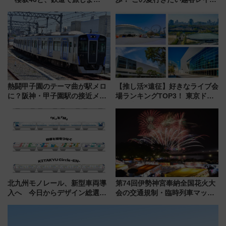
う。」が7月20日より始動！新
タウンの新たな水辺の憩いエリ
潟・長野・庄内へ
ア「LAKESIDE PARK」（埼玉
県越谷市）
熱闘甲子園のテーマ曲が駅メロ
【推し活×遠征】好きなライブ会
に？阪神・甲子園駅の接近メロ
場ランキングTOP3！ 東京ドー
ディがVaundy「かげろう」×向
ムや大阪城ホールが選ばれる理
谷実アレンジの特別仕様へ、8月
由と交通アクセス術、ライブ会
5日始発から
場に何を求める？
北九州モノレール、新型車両導
第74回伊勢神宮奉納全国花火大
入へ 今日からデザイン総選挙
会の交通規制・臨時列車マッ
始まる
プ！JR東海・近鉄で快適にアク
セス