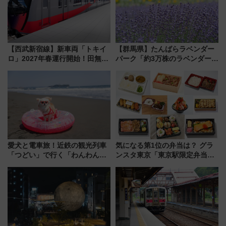
【西武新宿線】新車両「トキイ
【群馬県】たんばらラベンダー
ロ」2027年春運行開始！田無・
パーク「約3万株のラベンダー」
新所沢にも停車 2028年春には
が見頃！新幹線＆無料送迎バス
「第2弾」も
で都心から約1時間半で夏の絶景
を！
愛犬と電車旅！近鉄の観光列車
気になる第1位の弁当は？ グラ
「つどい」で行く「わんわん列
ンスタ東京「東京駅限定弁当
車」第5弾！海辺のBBQも楽し
2026 売上ランキング」
める日帰りツアー