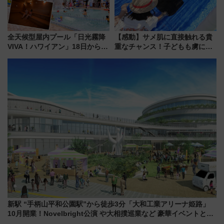
全天候型屋内プール「日光霧降
【感動】サメ肌に直接触れる貴
VIVA！ハワイアン」18日から営
重なチャンス！子どもも虜にな
業開始 小さなお子様連れのフ
る鴨川シーワールド「エイとサ
ァミリーから大人まで幅広い世
メのタッチングプール」【夏休
代が一日中楽しる夏のリゾート
み限定企画】
を楽しんで
新駅 “手柄山平和公園駅”から徒歩3分「大和工業アリーナ姫路」
10月開業！Novelbright公演 や大相撲巡業など 豪華イベントとア
クセス