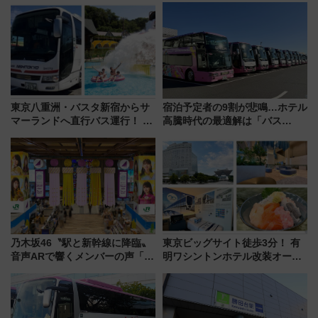
東京八重洲・バスタ新宿からサ
宿泊予定者の9割が悲鳴…ホテル
マーランドへ直行バス運行！ お
高騰時代の最適解は「バス
トクな1Dayパスで夏のプールと
泊」!? WILLER最新調査で判明
推し活を楽しもう！（2026年
した、推し活遠征や観光時のリ
8/1～31）
アルな懐事情
乃木坂46〝駅と新幹線に降臨〟
東京ビッグサイト徒歩3分！ 有
音声ARで響くメンバーの声「真
明ワシントンホテル改装オープ
夏の全国ツアー2026」
ン直前「ゆりかもめ運転台付き
客室」や海鮮丼が人気の朝食ビ
ュッフェを現地レポ