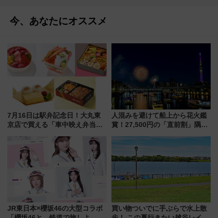
今、あなたにオススメ
7月16日は駅弁記念日！大丸東
人混みを避けて船上から花火鑑
京店で買える「車中映え弁当」
賞！27,500円の「直前割」隅田
フェア【2026年夏】
川花火クルーズはデパ地下グル
メも持ち込みOK
JR東日本×櫻坂46の大型コラボ
買い物ついでに手ぶらで水上散
「櫻坂46と、鉄道で旅しよ
歩！ この夏行きたい越谷レイク