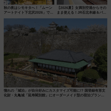
秋の夜はシモキタへ！「ムーン
【2026夏】女満別空港からその
アートナイト下北沢2026」でイ
まま使える！JR石北本線＆バス
マーシブシアターやアート巡り
乗り放題「北見・網走周遊フリ
を満喫しよう
ーパス」でおトクに道東観光
（8/3発売）
憧れの「城泊」が自分好みにカスタマイズ可能に!? 国登録有形文
化財・丸亀城「延寿閣別館」にオーダーメイド型の宿泊プランが
誕生！