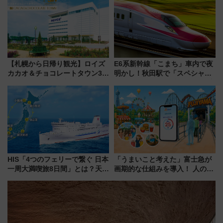
【札幌から日帰り観光】ロイズ
E6系新幹線「こまち」車内で夜
カカオ＆チョコレートタウン3周
明かし！秋田駅で「スペシャル
年！ 9月は入場料半額やチョコ
ナイト」8月開催、料金や予約方
詰め放題を開催、ロイズタウン
法は？
駅からのアクセスも
HIS「4つのフェリーで繋ぐ 日本
「うまいこと考えた」富士急が
一周大満喫旅8日間」とは？天橋
画期的な仕組みを導入！ 人のか
立・小樽・日光東照宮など全国
わりにスマホが並ぶ「分身く
の絶景＆限定グルメを網羅！煩
ん」始動
雑な手続きも不要でお手軽に楽
しめるプランが登場