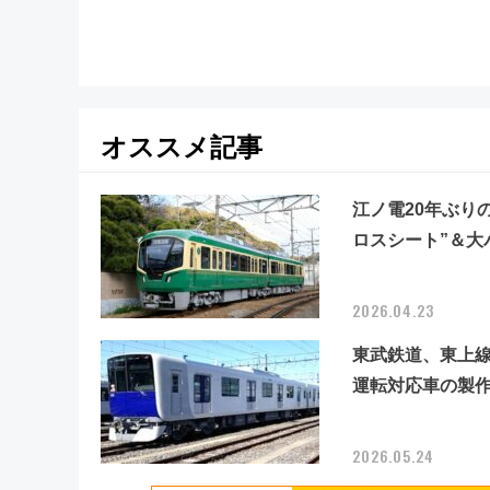
治体は？ 2026年は対象のエリ
手土産スイーツとは？
アが拡大！
オススメ記事
江ノ電20年ぶり
ロスシート”＆大
2026.04.23
東武鉄道、東上線
運転対応車の製作
2026.05.24