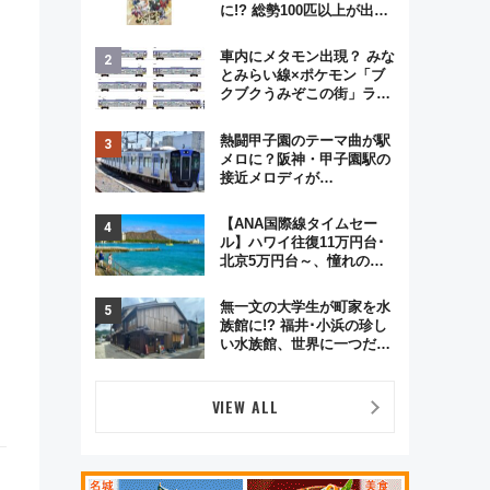
に!? 総勢100匹以上が出現
「レジェンドリサーチ」本
格謎解き・グッズ情報まと
車内にメタモン出現？ みな
め
とみらい線×ポケモン「ブ
クブクうみぞこの街」ラッ
ピング電車が運行開始に！
この夏は直通列車で横浜
熱闘甲子園のテーマ曲が駅
へ！
メロに？阪神・甲子園駅の
接近メロディが
Vaundy「かげろう」×向谷
実アレンジの特別仕様へ、
【ANA国際線タイムセー
8月5日始発から
ル】ハワイ往復11万円台･
北京5万円台～、憧れのビ
ジネスクラスも！来春の
GW旅行まで狙える激アツ
無一文の大学生が町家を水
路線まとめ（8/10まで）
族館に!? 福井･小浜の珍し
い水族館、世界に一つだけ
の塗り箸制作体験、鯖街道
の御食国など 小浜観光レポ
第2弾
VIEW ALL