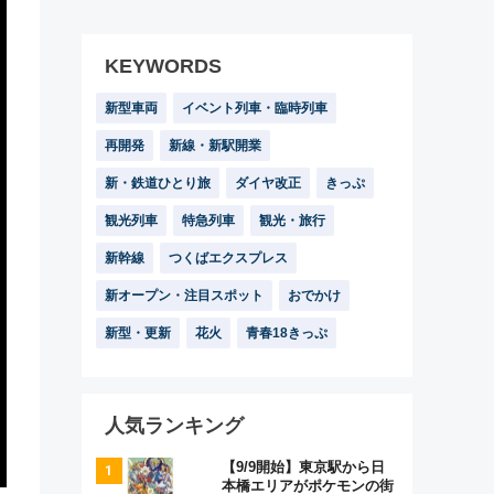
KEYWORDS
新型車両
イベント列車・臨時列車
再開発
新線・新駅開業
新・鉄道ひとり旅
ダイヤ改正
きっぷ
観光列車
特急列車
観光・旅行
新幹線
つくばエクスプレス
新オープン・注目スポット
おでかけ
新型・更新
花火
青春18きっぷ
人気ランキング
【9/9開始】東京駅から日
本橋エリアがポケモンの街