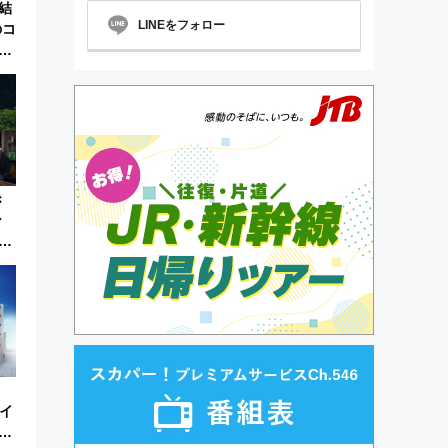
結
LINEをフォロー
のコ
称
き
ン
中
カイ
・