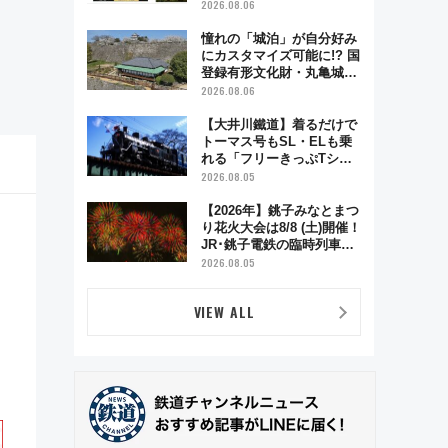
電車アクセスや見どころ、
2026.08.06
限定イベントを徹底解説！
憧れの「城泊」が自分好み
にカスタマイズ可能に!? 国
登録有形文化財・丸亀城
「延寿閣別館」にオーダー
2026.08.06
メイド型の宿泊プランが誕
生！
【大井川鐵道】着るだけで
トーマス号もSL・ELも乗
れる「フリーきっぷTシャ
ツ」8月6日より受注販売
2026.08.05
【2026年】銚子みなとまつ
り花火大会は8/8 (土)開催！
JR･銚子電鉄の臨時列車や
アクセス情報、利根川に咲
2026.08.05
く8,000発の大迫力＆屋台
を満喫
VIEW ALL