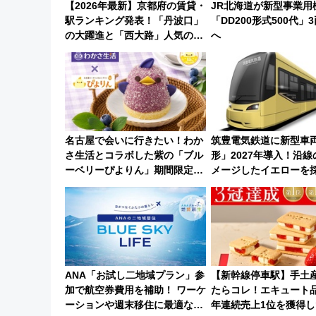
【2026年最新】京都府の賃貸・
JR北海道が新型事業用
駅ランキング発表！「丹波口」
「DD200形式500代」
の大躍進と「西大路」人気の理
へ
由は？
名古屋で会いに行きたい！わか
筑豊電気鉄道に新型車両
さ生活とコラボした紫の「ブル
形」2027年導入！沿
ーベリーぴよりん」期間限定販
メージしたイエローを
売
内は落ち着いたゆとり
に
ANA「お試し二地域プラン」参
【新幹線停車駅】手土
加で航空券費用を補助！ ワーケ
たらコレ！エキュート品
ーションや週末移住に最適な自
年連続売上1位を獲得し