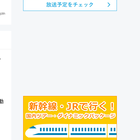
テナ
ク
動