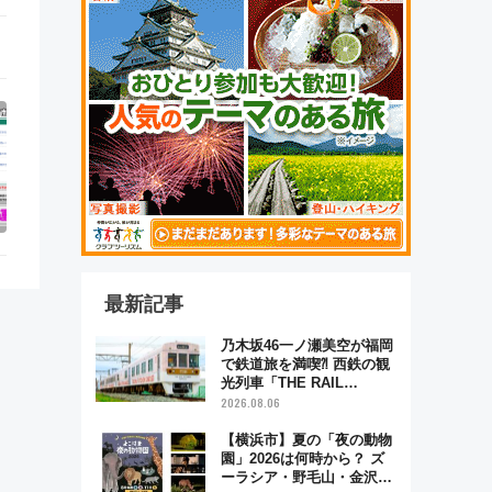
最新記事
乃木坂46一ノ瀬美空が福岡
で鉄道旅を満喫⁈ 西鉄の観
光列車「THE RAIL
KITCHEN CHIKUGO」で巡
2026.08.06
る福岡･太宰府･柳川の旅！
YouTubeが公開に
【横浜市】夏の「夜の動物
園」2026は何時から？ ズ
ーラシア・野毛山・金沢の