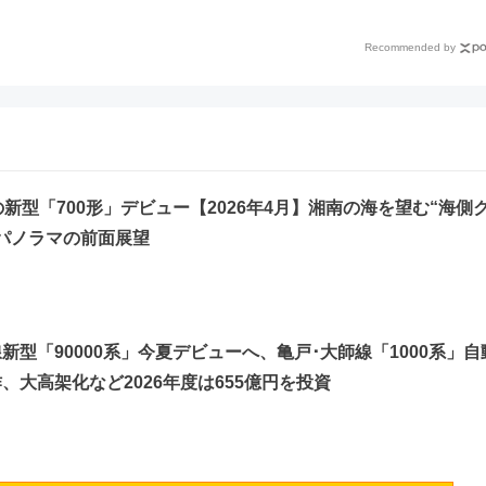
会の日程・アクセス・観覧席ま
新鎌ヶ谷はどう変わる？ 全
とめ（石川県）
ント情報も公開！
Recommended by
の新型「700形」デビュー【2026年4月】湘南の海を望む“海側
パノラマの前面展望
新型「90000系」今夏デビューへ、亀戸･大師線「1000系」自
、大高架化など2026年度は655億円を投資