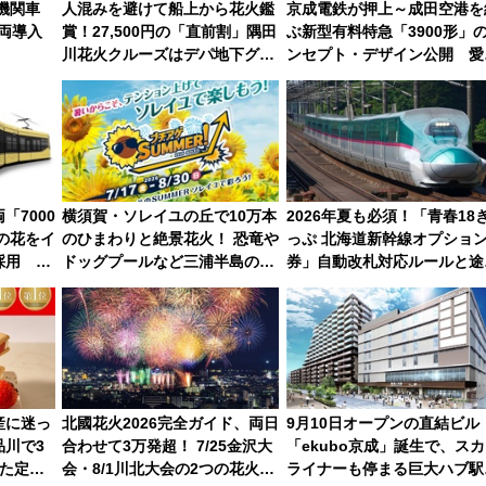
機関車
人混みを避けて船上から花火鑑
京成電鉄が押上～成田空港を
3両導入
賞！27,500円の「直前割」隅田
ぶ新型有料特急「3900形」
川花火クルーズはデパ地下グル
ンセプト・デザイン公開 愛
メも持ち込みOK
募集も実施
「7000
横須賀・ソレイユの丘で10万本
2026年夏も必須！「青春18
線の花をイ
のひまわりと絶景花火！ 恐竜や
っぷ 北海道新幹線オプショ
採用 車
ドッグプールなど三浦半島の日
券」自動改札対応ルールと途
ある空間
帰りお出かけ最新情報（2026年
下車の罠
7月17日～開催）
産に迷っ
北國花火2026完全ガイド、両日
9月10日オープンの直結ビル
川で3
合わせて3万発超！ 7/25金沢大
「ekubo京成」誕生で、ス
た定番
会・8/1川北大会の2つの花火大
ライナーも停まる巨大ハブ駅