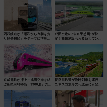
西武鉄道が「昭和から令和を走
成田空港の”未来予想図”が決
り鉄分補給」をテーマに博覧会
定！商業施設も入る巨大ワンタ
を実施！くすのきホールで8月
ーミナル、京成の高架新駅整備
14日から 新車両「トキイロ」体
で新型特急が品川･羽田とを結
験ブースも アクセスや申込方法
ぶ！ JR空港駅は2面3線化！
を解説
京成電鉄が押上～成田空港を結
長良川鉄道が臨時列車を運行！
ぶ新型有料特急「3900形」のコ
ユネスコ無形文化遺産にも登録
ンセプト・デザイン公開 愛称
された「郡上おどり」楽しむ人
募集も実施
に 乗車には予約が必要