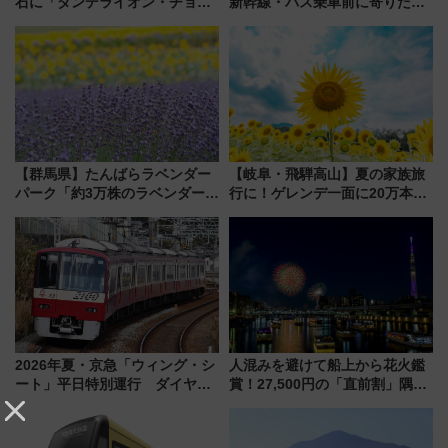
石に「ダンデライオン・チョコ
新幹線・バス乗車前に寄りたい
レート」が出店！ 東京メトロが
「ヤエチカ」2026年夏の「ひん
1億円出資で挑む新時代のまちづ
やり＆スタミナグルメ」6選【新
くりとは？
店舗も！】
【群馬県】たんばらラベンダー
【岐阜・飛騨高山】夏の家族旅
パーク「約3万株のラベンダー」
行に！ゲレンデ一面に20万本の
が見頃！新幹線＆無料送迎バス
ひまわりが咲き誇る「アルコピ
で都心から約1時間半で夏の絶景
アひまわり園」開園
を！
2026年夏・京急「ウィング・シ
人混みを避けて船上から花火鑑
ート」平日特別運行 ダイヤ・
賞！27,500円の「直前割」隅田
乗車方法を解説！2階建てバスや
川花火クルーズはデパ地下グル
三浦海岸を堪能できるお出かけ
メも持ち込みOK
プランもご紹介