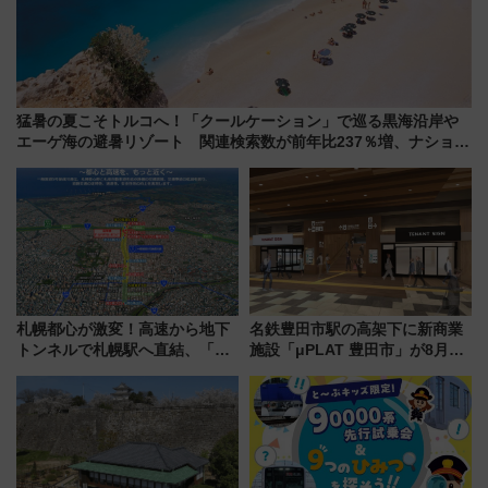
猛暑の夏こそトルコへ！「クールケーション」で巡る黒海沿岸や
エーゲ海の避暑リゾート 関連検索数が前年比237％増、ナショジ
オも認める『2026年に訪れるべき世界の旅先』
札幌都心が激変！高速から地下
名鉄豊田市駅の高架下に新商業
トンネルで札幌駅へ直結、「創
施設「μPLAT 豊田市」が8月26
成川通都心アクセス道路」が7月
日開業！全8店舗が出店し街の新
から本格着工、延長4.8km整備
たな玄関口へ
事業の全貌