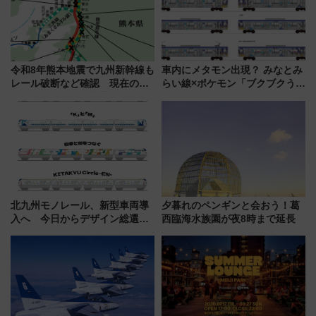
令和8年熊本地震で九州新幹線も
車内にメタモン出現？ みなとみ
レール破断など確認 現在の運
らい線×ポケモン「ブクブクうみ
転見合わせ状況と交通網への影
ぞこの街」ラッピング電車が運
響
行開始に！ この夏は直通列車で
横浜へ！
北九州モノレール、新型車両導
夕暮れのペンギンと会おう！葛
入へ 今日からデザイン総選挙
西臨海水族園が夜8時まで延長
始まる