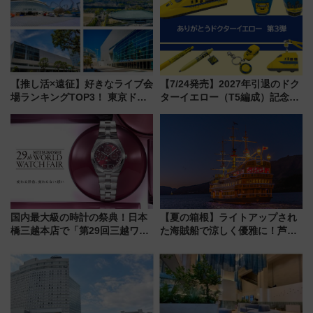
してみない？
【推し活×遠征】好きなライブ会
【7/24発売】2027年引退のドク
場ランキングTOP3！ 東京ドー
ターイエロー（T5編成）記念グ
ムや大阪城ホールが選ばれる理
ッズ7種が登場！ 新幹線車内放
由と交通アクセス術、ライブ会
送の目覚まし時計など通販・販
場に何を求める？
売店舗まとめ
国内最大級の時計の祭典！日本
【夏の箱根】ライトアップされ
橋三越本店で「第29回三越ワー
た海賊船で涼しく優雅に！芦ノ
ルドウォッチフェア」開幕
湖花火大会にあわせた特別なク
【2026年8月5日～25日】
ルーズ