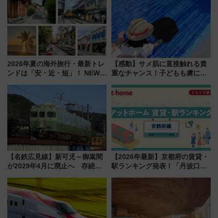
解説！
募は7/12まで！）
2026年夏の海外旅行・最新トレ
【感動】サメ肌に直接触れる貴
ンドは「安・近・短」！ NEWT
重なチャンス！子どもも虜にな
調査から読み解く、最新の人気
る鴨川シーワールド「エイとサ
渡航先TOP5とは？ 円安時代の
メのタッチングプール」【夏休
旅行術
み限定企画】
【名鉄広見線】新可児～御嵩間
【2026年最新】京都府の賃貸・
が2029年4月に廃止へ 存続協
駅ランキング発表！「丹波口」
議終了で100年の歴史に幕
の大躍進と「西大路」人気の理
由は？