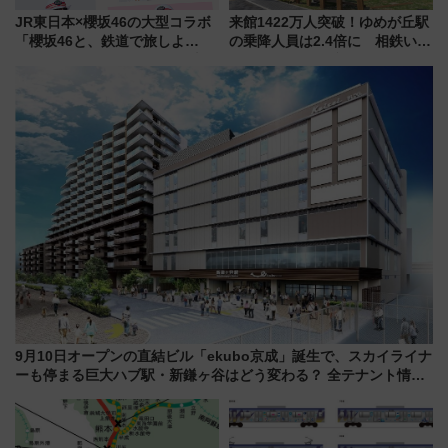
JR東日本×櫻坂46の大型コラボ
来館1422万人突破！ゆめが丘駅
「櫻坂46と、鉄道で旅しよ
の乗降人員は2.4倍に 相鉄いず
う。」が7月20日より始動！新
み野線「ゆめが丘ソラトス」2周
潟・長野・庄内へ
年祭にそうにゃん＆DB.スター
マンが登場
9月10日オープンの直結ビル「ekubo京成」誕生で、スカイライナ
ーも停まる巨大ハブ駅・新鎌ヶ谷はどう変わる？ 全テナント情報
も公開！