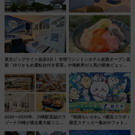
東京ビッグサイト徒歩3分！ 有明ワシントンホテル改装オープン直
前「ゆりかもめ運転台付き客室」や海鮮丼が人気の朝食ビュッフ
ェを現地レポ
2026〜2029年、川崎駅直結のラ
『映画ちいかわ』×横浜コラボ！
ゾーナ川崎が過去最大級リニュ
限定ステッカー集めやフォトス
ーアル！ フードコート拡大など
ポット、特別花火でみなとみら
「いつから何が変わるか」徹底
いを満喫しよう（花火鑑賞会応