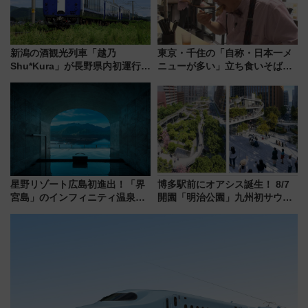
新潟の酒観光列車「越乃
東京・千住の「自称・日本一メ
Shu*Kura」が長野県内初運行！
ニューが多い」立ち食いそば屋
地酒と食を味わう信州プレDC特
とは？ ＢＳ日テレ『ドランク塚
別企画
地のふらっと立ち食いそば』
7/27夜10時～放送
星野リゾート広島初進出！「界
博多駅前にオアシス誕生！ 8/7
宮島」のインフィニティ温泉と
開園「明治公園」九州初サウナ
古式サウナ「石風呂」を大解剖
TOTOPAや日本一のピザなど絶
宿泊料金・アクセスは？（2026
品グルメ登場で駅前の過ごし方
年7月23日開業）
はどう変わる？