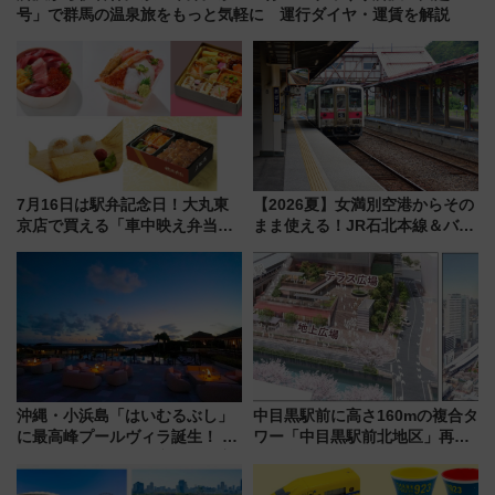
号」で群馬の温泉旅をもっと気軽に 運行ダイヤ・運賃を解説
7月16日は駅弁記念日！大丸東
【2026夏】女満別空港からその
京店で買える「車中映え弁当」
まま使える！JR石北本線＆バス
フェア【2026年夏】
乗り放題「北見・網走周遊フリ
ーパス」でおトクに道東観光
（8/3発売）
沖縄・小浜島「はいむるぶし」
中目黒駅前に高さ160mの複合タ
に最高峰プールヴィラ誕生！ 石
ワー「中目黒駅前北地区」再開
垣島から船で向かう究極のご褒
発の全貌
美旅「何もしない贅沢」を体験