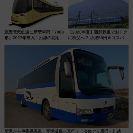
筑豊電気鉄道に新型車両「7000
【2026年夏】西武鉄道でおトク
形」2027年導入！沿線の花をイ
に秩父へ？ 小児50円＆コスパ最
メージしたイエローを採用 車
強きっぷで「安・近・短」な家
内は落ち着いたゆとりある空間
族旅行！ 深夜の正丸トンネル探
に
検や特急ラビューも
所沢から伊香保温泉・草津温泉へ直行！「ゆめぐり所沢・川越