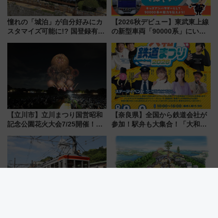
憧れの「城泊」が自分好みにカ
【2026秋デビュー】東武東上線
スタマイズ可能に!? 国登録有形
の新型車両「90000系」にいち
文化財・丸亀城「延寿閣別館」
早く乗れる！ 8/11開催の小学生
にオーダーメイド型の宿泊プラ
向け先行試乗会でキッズアンバ
ンが誕生！
サダーになろう
【立川市】立川まつり国営昭和
【奈良県】全国から鉄道会社が
記念公園花火大会7/25開催！
参加！駅弁も大集合！「大和鉄
5000発の花火が夜を彩る 今年は
道まつり2026」が8月8日・9日
混雑に要注意、その理由は
に開催決定
箱根登山電車100形引退記念企
【気仙沼大島】新モノレールで
画！窓全開で涼を楽しむ「天然
山頂へ！絶景の「亀山テラス