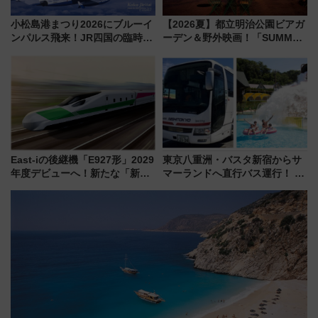
小松島港まつり2026にブルーイ
【2026夏】都立明治公園ビアガ
ンパルス飛来！JR四国の臨時ダ
ーデン＆野外映画！「SUMMER
イヤや駐車場予約を徹底解説
LOUNGE」のアクセスと上映ス
ケジュール 夜風とビール、映画
を満喫！
East-iの後継機「E927形」2029
東京八重洲・バスタ新宿からサ
年度デビューへ！新たな「新幹
マーランドへ直行バス運行！ お
線専用検測車」の性能を徹底解
トクな1Dayパスで夏のプールと
説【JR東日本】
推し活を楽しもう！（2026年
8/1～31）