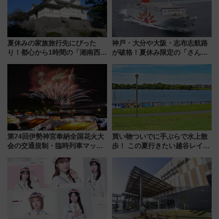
夏休みの家族旅行先にぴった
神戸・大分や大阪・志布志航路
り！都心から1時間の「湘南西エ
が破格！夏休み限定の「さんふ
リア」満喫ガイド 鎌倉・江の
らわあスペシャルセール」スタ
島とは異なる魅力を持つ今夏の
ート 夕朝食ビュッフェ付きで
注目スポット
快適な船旅はいかが？
第74回伊勢神宮奉納全国花火大
買い物ついでに手ぶらで水上散
会の交通規制・臨時列車マッ
歩！ この夏行きたい越谷レイク
プ！JR東海・近鉄で快適にアク
タウンの新たな水辺の憩いエリ
セス
ア「LAKESIDE PARK」（埼玉
県越谷市）