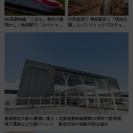
E6系新幹線「こまち」車内で夜
行列必至!? 博多駅近く「明治公
明かし！秋田駅で「スペシャル
園」にパンストックプロデュー
ナイト」8月開催、料金や予約方
スの新業態『Land Bageri』8/7
法は？
オープン 秋からはビストロ営業
も！
新函館北斗駅の裏側に潜入！北海道新幹線開業10周年で駅長室・
地下通路など公開イベント 参加方法や体験内容を紹介