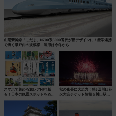
山陽新幹線「こだま」N700系6000番代が新デザインに！産学連携
で描く瀬戸内の波模様 運用は今冬から
スマホで集める激レアNFT版
秋の夜長に大迫力！第6回川口花
も！日本の絶景スポットをめぐ
火大会チケット情報＆川口駅か
って集める「索道印(さくどうい
らのアクセスガイド
ん)」企画がスタート