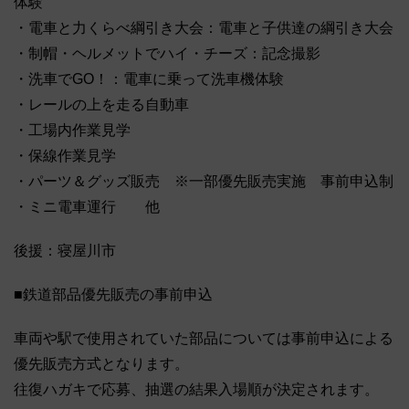
体験
・電車と力くらべ綱引き大会：電車と子供達の綱引き大会
・制帽・ヘルメットでハイ・チーズ：記念撮影
・洗車でGO！：電車に乗って洗車機体験
・レールの上を走る自動車
・工場内作業見学
・保線作業見学
・パーツ＆グッズ販売 ※一部優先販売実施 事前申込制
・ミニ電車運行 他
後援：寝屋川市
■鉄道部品優先販売の事前申込
車両や駅で使用されていた部品については事前申込による
優先販売方式となります。
往復ハガキで応募、抽選の結果入場順が決定されます。