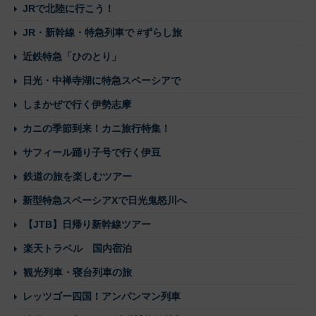
JRで北陸に行こう！
JR・新幹線・特急列車で #ずらし旅
近鉄特急「ひのとり」
日光・中禅寺湖に特急スペーシアで
しまかぜで行く伊勢志摩
カニの季節到来！カニ旅行特集！
サフィール踊り子号で行く伊豆
鉄道の旅を楽しむツアー
新型特急スペーシアXで日光鬼怒川へ
【JTB】日帰り新幹線ツアー
楽天トラベル 国内宿泊
観光列車・寝台列車の旅
レッツゴー四国！アンパンマン列車