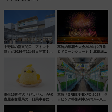
中野駅の新玄関口「アトレ中
葛飾納涼花火大会2026は2万発
野」が2026年12月9日開業！新
＆ドローンショーも！ 北総線を
改札直結で屋上BBQも楽しめる
使った穴場アクセスや臨時列
注目スポット
車、観覧スポット情報と周辺観
光まとめ（7/28開催）
誕生15周年の「ぴよりん」が名
東急「GREEN×EXPO 2027」ラ
古屋市交通局の一日乗車券に！
ッピング特別列車が7/14～東
東山線では貸切電車も登場【限
横・田園都市・目黒線でデビュ
定1万5000枚】
ー！ 注目の編成やデザインまと