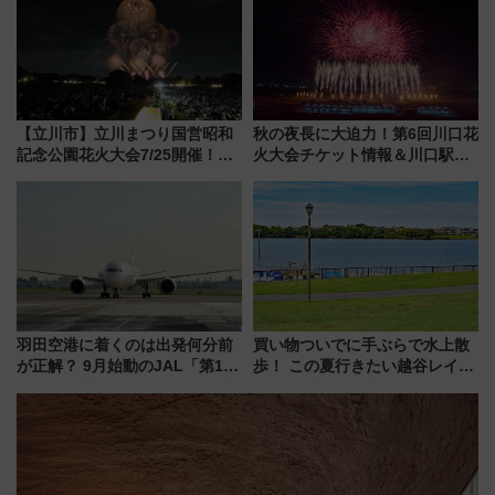
め
【立川市】立川まつり国営昭和
秋の夜長に大迫力！第6回川口花
記念公園花火大会7/25開催！
火大会チケット情報＆川口駅か
5000発の花火が夜を彩る 今年は
らのアクセスガイド
混雑に要注意、その理由は
羽田空港に着くのは出発何分前
買い物ついでに手ぶらで水上散
が正解？ 9月始動のJAL「第1タ
歩！ この夏行きたい越谷レイク
ーミナル北側サテライト」は徒
タウンの新たな水辺の憩いエリ
歩1キロ超え！ 知っておきたい
ア「LAKESIDE PARK」（埼玉
変更点まとめ
県越谷市）