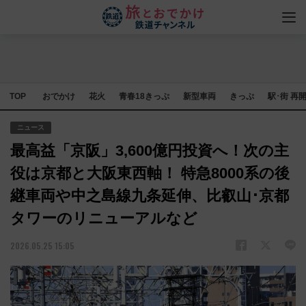
TOP
おでかけ
花火
青春18きっぷ
新型車両
きっぷ
駅･街 再
ニュース
最高益「京阪」3,600億円投資へ！次の主
役は京都と大阪東西軸！ 特急8000系の後
継車両や中之島線九条延伸、比叡山･京都
タワーのリニューアルなど
2026.05.25 15:05