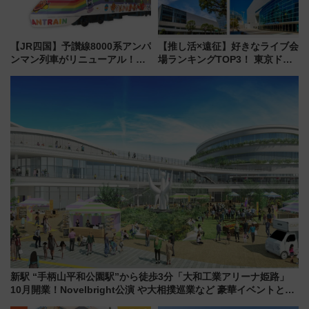
【JR四国】予讃線8000系アンパ
【推し活×遠征】好きなライブ会
ンマン列車がリニューアル！内
場ランキングTOP3！ 東京ドー
外装デザイン公開 デビューは
ムや大阪城ホールが選ばれる理
今年12月
由と交通アクセス術、ライブ会
場に何を求める？
新駅 “手柄山平和公園駅”から徒歩3分「大和工業アリーナ姫路」
10月開業！Novelbright公演 や大相撲巡業など 豪華イベントとア
クセス