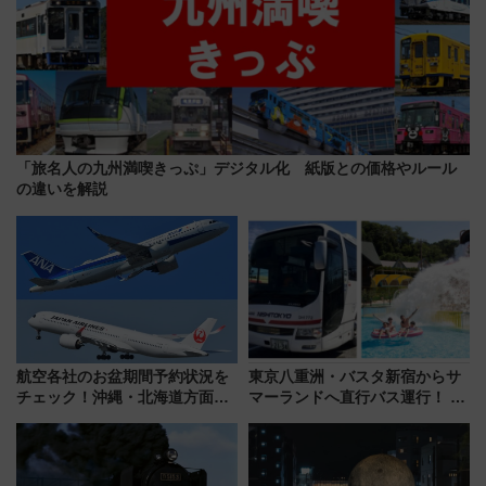
「旅名人の九州満喫きっぷ」デジタル化 紙版との価格やルール
の違いを解説
航空各社のお盆期間予約状況を
東京八重洲・バスタ新宿からサ
チェック！沖縄・北海道方面は
マーランドへ直行バス運行！ お
予約急増中、いまから狙うべき
トクな1Dayパスで夏のプールと
日は？
推し活を楽しもう！（2026年
8/1～31）