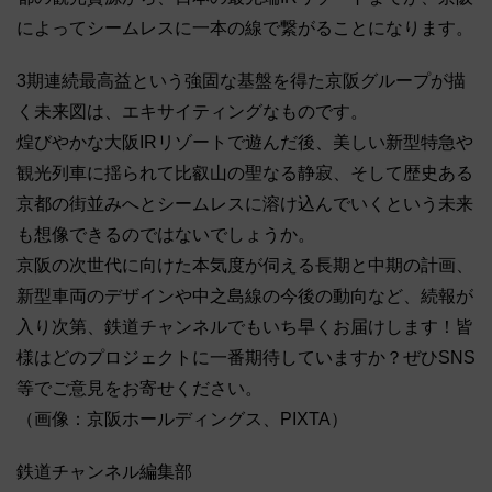
によってシームレスに一本の線で繋がることになります。
3期連続最高益という強固な基盤を得た京阪グループが描
く未来図は、エキサイティングなものです。
煌びやかな大阪IRリゾートで遊んだ後、美しい新型特急や
観光列車に揺られて比叡山の聖なる静寂、そして歴史ある
京都の街並みへとシームレスに溶け込んでいくという未来
も想像できるのではないでしょうか。
京阪の次世代に向けた本気度が伺える長期と中期の計画、
新型車両のデザインや中之島線の今後の動向など、続報が
入り次第、鉄道チャンネルでもいち早くお届けします！皆
様はどのプロジェクトに一番期待していますか？ぜひSNS
等でご意見をお寄せください。
（画像：京阪ホールディングス、PIXTA）
鉄道チャンネル編集部