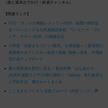
（旅と週末おでかけ！鉄道チャンネル）
【関連リンク】
USJ 「サンジの海賊レストラン2026」抽選の締切迫
る！ハンコック＆九蛇海賊団参戦「ワンピース・プレ
ミア・サマー 2026」の開催決定
小田急「沿線まちづくり×観光」を成長軸へ！新宿西口
再開発やロマンスカー新造で箱根･湘南へ送客、中期経
営計画アップデート
夏の琵琶湖を贅沢に巡る！ 観光列車「はなあかり」
2026年滋賀エリア7/4運行開始！「tabiwa」先行販売な
ど予約方法、運行ルートまとめ
こころまちつくろう 京阪グループ（外部リンク）