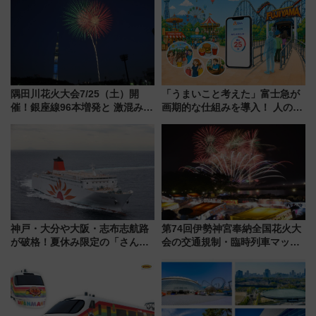
してみない？
時刻や特急券の買い方を紹介
隅田川花火大会7/25（土）開
「うまいこと考えた」富士急が
催！銀座線96本増発と 激混みの
画期的な仕組みを導入！ 人のか
「浅草駅」を回避する最寄り駅･
わりにスマホが並ぶ「分身く
アクセス攻略法、2万発の花火が
ん」始動
都心の夜に！
神戸・大分や大阪・志布志航路
第74回伊勢神宮奉納全国花火大
が破格！夏休み限定の「さんふ
会の交通規制・臨時列車マッ
らわあスペシャルセール」スタ
プ！JR東海・近鉄で快適にアク
ート 夕朝食ビュッフェ付きで
セス
快適な船旅はいかが？