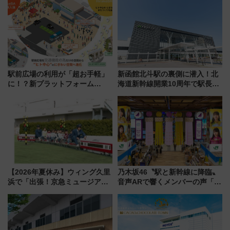
駅前広場の利用が「超お手軽」
新函館北斗駅の裏側に潜入！北
に！？新プラットフォーム
海道新幹線開業10周年で駅長
「HirakeBA」8月3日始動、ス
室・地下通路など公開イベン
マホで簡単申請 物販や演奏会な
ト 参加方法や体験内容を紹介
どに【JR東日本】
【2026年夏休み】ウィング久里
乃木坂46〝駅と新幹線に降臨〟
浜で「出張！京急ミュージア
音声ARで響くメンバーの声「真
ム」開催！入場無料でスタンプ
夏の全国ツアー2026」
ラリーや子ども制服撮影も