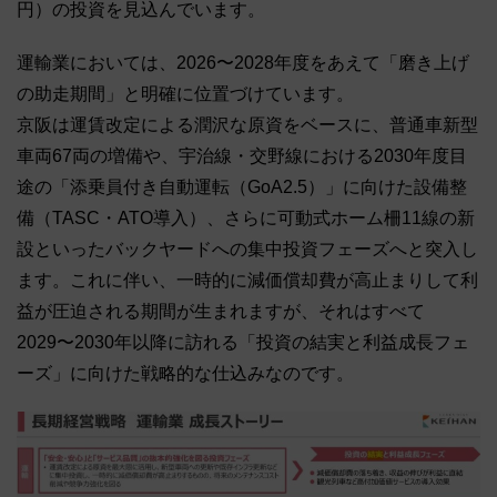
円）の投資を見込んでいます。
運輸業においては、2026〜2028年度をあえて「磨き上げ
の助走期間」と明確に位置づけています。
京阪は運賃改定による潤沢な原資をベースに、普通車新型
車両67両の増備や、宇治線・交野線における2030年度目
途の「添乗員付き自動運転（GoA2.5）」に向けた設備整
備（TASC・ATO導入）、さらに可動式ホーム柵11線の新
設といったバックヤードへの集中投資フェーズへと突入し
ます。これに伴い、一時的に減価償却費が高止まりして利
益が圧迫される期間が生まれますが、それはすべて
2029〜2030年以降に訪れる「投資の結実と利益成長フェ
ーズ」に向けた戦略的な仕込みなのです。