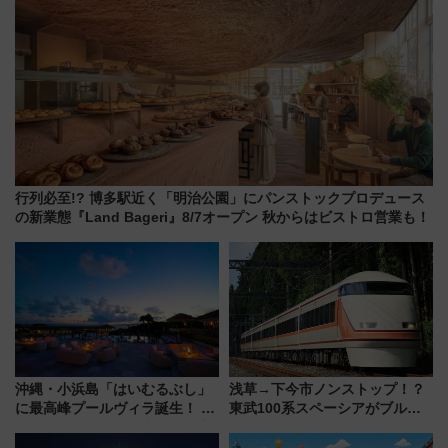
行列必至!? 博多駅近く「明治公園」にパンストックプロデュース
の新業態『Land Bageri』8/7オープン 秋からはビストロ営業も！
沖縄・小浜島「はいむるぶし」
浅草→下今市ノンストップ！？
に最高峰プールヴィラ誕生！ 石
東武100系スペーシアがブルー
垣島から船で向かう究極のご褒
リボン賞35周年記念で「デビュ
美旅「何もしない贅沢」を体験
ー当時の停車駅」を再現 運転