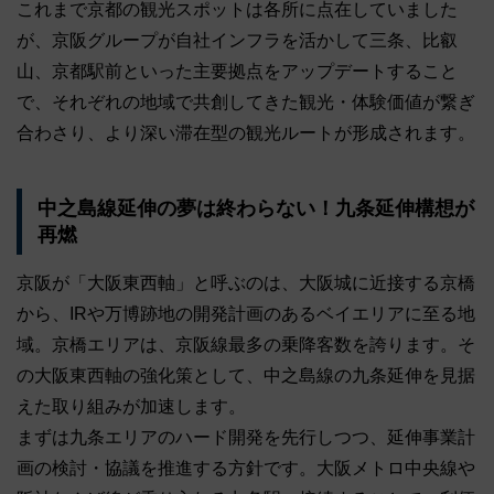
これまで京都の観光スポットは各所に点在していました
が、京阪グループが自社インフラを活かして三条、比叡
山、京都駅前といった主要拠点をアップデートすること
で、それぞれの地域で共創してきた観光・体験価値が繋ぎ
合わさり、より深い滞在型の観光ルートが形成されます。
中之島線延伸の夢は終わらない！九条延伸構想が
再燃
京阪が「大阪東西軸」と呼ぶのは、大阪城に近接する京橋
から、IRや万博跡地の開発計画のあるベイエリアに至る地
域。京橋エリアは、京阪線最多の乗降客数を誇ります。そ
の大阪東西軸の強化策として、中之島線の九条延伸を見据
えた取り組みが加速します。
まずは九条エリアのハード開発を先行しつつ、延伸事業計
画の検討・協議を推進する方針です。大阪メトロ中央線や