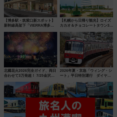
【博多駅・筑紫口新スポット】
【札幌から日帰り観光】ロイズ
新幹線高架下「VIERRA博多テ
カカオ＆チョコレートタウン3周
ラス」が9/18開業！九州初出店
年！ 9月は入場料半額やチョコ
など注目の全6店舗 「博多活憩
詰め放題を開催、ロイズタウン
通り」も一新
駅からのアクセスも
北國花火2026完全ガイド、両日
2026年夏・京急「ウィング・シ
合わせて3万発超！ 7/25金沢大
ート」平日特別運行 ダイヤ・
会・8/1川北大会の2つの花火大
乗車方法を解説！2階建てバスや
会の日程・アクセス・観覧席ま
三浦海岸を堪能できるお出かけ
とめ（石川県）
プランもご紹介