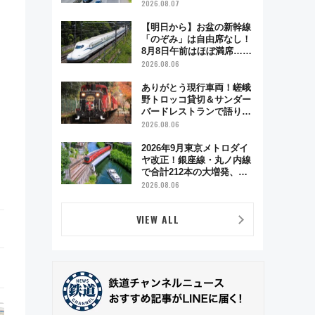
2026.08.07
【明日から】お盆の新幹線
「のぞみ」は自由席なし！
8月8日午前はほぼ満席…で
も数時間ズラせば空きが見
2026.08.06
つかることも 混雑避ける
「空席」探しのコツ
ありがとう現行車両！嵯峨
野トロッコ貸切＆サンダー
バードレストランで語り合
う秋の京都 斉藤雪乃＆福
2026.08.06
原トシヒロと行く！9月13
日「京都の鉄道満喫ツア
2026年9月東京メトロダイ
ー」開催
ヤ改正！銀座線・丸ノ内線
で合計212本の大増発、混
雑緩和に期待
2026.08.06
VIEW ALL