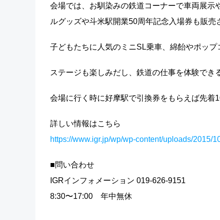
会場では、お馴染みの鉄道コーナーで車両展示や
ルグッズや斗米駅開業50周年記念入場券も販売
子どもたちに人気のミニSL乗車、綿飴やポップ
ステージも楽しみだし、鉄道の仕事を体験でき
会場に行く時に好摩駅で引換券をもらえば先着1
詳しい情報はこちら
https://www.igr.jp/wp/wp-content/uploads/2015/1
■問い合わせ
IGRインフォメーション 019-626-9151
8:30〜17:00 年中無休