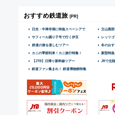
おすすめ鉄道旅
[PR]
日光・中禅寺湖に特急スペーシアで
立山黒部
サフィール踊り子号で行く伊豆
レッツゴ
鉄道の旅を楽しむツアー
冬のおす
カニの季節到来！カニ旅行特集！
新型特急
【JTB】日帰り新幹線ツアー
JRで北
鉄道ファン集まれ！ 鉄道博物館特集