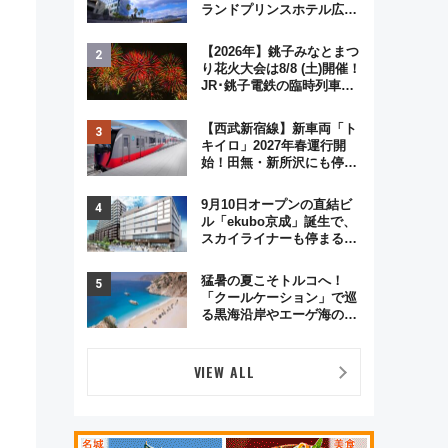
ランドプリンスホテル広島
のフォトウエディング＆カ
ジュアルパーティープラン
【2026年】銚子みなとまつ
り花火大会は8/8 (土)開催！
JR･銚子電鉄の臨時列車や
アクセス情報、利根川に咲
く8,000発の大迫力＆屋台
【西武新宿線】新車両「ト
を満喫
キイロ」2027年春運行開
始！田無・新所沢にも停
車 2028年春には「第2
弾」も
9月10日オープンの直結ビ
ル「ekubo京成」誕生で、
スカイライナーも停まる巨
大ハブ駅・新鎌ヶ谷はどう
変わる？ 全テナント情報も
猛暑の夏こそトルコへ！
公開！
「クールケーション」で巡
る黒海沿岸やエーゲ海の避
暑リゾート 関連検索数が
前年比237％増、ナショジ
オも認める『2026年に訪れ
VIEW ALL
るべき世界の旅先』