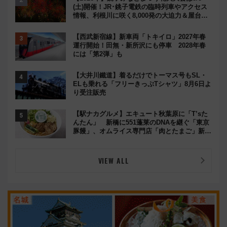
(土)開催！JR･銚子電鉄の臨時列車やアクセス
情報、利根川に咲く8,000発の大迫力＆屋台を
満喫
【西武新宿線】新車両「トキイロ」2027年春
運行開始！田無・新所沢にも停車 2028年春
には「第2弾」も
【大井川鐵道】着るだけでトーマス号もSL・
ELも乗れる「フリーきっぷTシャツ」8月6日よ
り受注販売
【駅ナカグルメ】エキュート秋葉原に「T’sた
んたん」 新橋に551蓬莱のDNAを継ぐ「東京
豚饅」、オムライス専門店「肉とたまご」新グ
ルメ続々登場！【2026年8月】
VIEW ALL