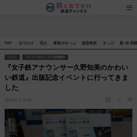
TOP
おでかけ
花火
青春18きっぷ
新型車両
きっぷ
駅･街 再
コラム
バッシーのなんでも現場探訪
『女子鉄アナウンサー久野知美のかわい
い鉄道』出版記念イベントに行ってきま
した
2019.05.17 21:05