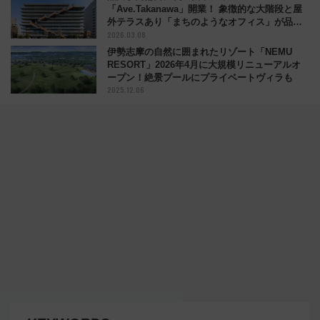
「Ave.Takanawa」開業！ 象徴的な大階段と屋
外テラスあり「まちのようなオフィス」が品川
2026.03.08
の新ランドマークに
伊勢志摩の自然に囲まれたリゾート「NEMU
RESORT」2026年4月に大規模リニューアルオ
ープン！絶景プールにプライベートヴィラも
2025.12.06