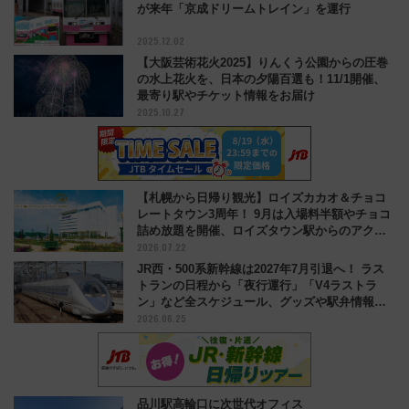
が来年「京成ドリームトレイン」を運行
2025.12.02
【大阪芸術花火2025】りんくう公園からの圧巻
の水上花火を、日本の夕陽百選も！11/1開催、
最寄り駅やチケット情報をお届け
2025.10.27
【札幌から日帰り観光】ロイズカカオ＆チョコ
レートタウン3周年！ 9月は入場料半額やチョコ
詰め放題を開催、ロイズタウン駅からのアクセ
2026.07.22
スも
JR西・500系新幹線は2027年7月引退へ！ ラス
トランの日程から「夜行運行」「V4ラストラ
ン」など全スケジュール、グッズや駅弁情報ま
2026.06.25
で解説
品川駅高輪口に次世代オフィス