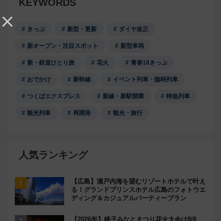
KEYWORDS
きっぷ
新型・更新
ダイヤ改正
新オープン・注目スポット
新型車両
新・鉄道ひとり旅
花火
青春18きっぷ
おでかけ
新幹線
イベント列車・臨時列車
つくばエクスプレス
新線・新駅開業
特急列車
観光列車
再開発
観光・旅行
人気ランキング
【広島】瀬戸内海を望むリゾートホテルで叶え
る！グランドプリンスホテル広島のフォトウエ
ディング＆カジュアルパーティープラン
【2026年】銚子みなとまつり花火大会は8/8