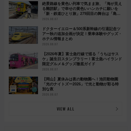
絶景路線を黄色い列車で気まま旅、「海が見え
る難読駅」で幸せの黄色いハンカチに願いを
「新・鉄道ひとり旅」279回目の舞台は「島原
鉄道」
2026.08.07
ドクターイエロー＆500系新幹線の引退記念ツ
アー秋の追加企画が決定！乗車体験やグッズ・
ホテル情報まとめ
2026.08.07
【2026年夏】富士急行線で巡る「うちはサス
ケ」誕生日スタンプラリー！富士急ハイランド
限定グルメ＆グッズ徹底ガイド
2026.08.07
【岡山】夏休みは夜の動物園へ！池田動物園
「光のナイトズー2026」で光と動物が彩る特
別な夜
2026.08.07
VIEW ALL