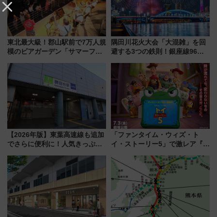
東北最大級！郡山駅前で7万人規
隅田川花火大会「大混雑」を回
模のビアガーデン「サマーフェ
避する3つの鉄則！銀座線96本
スタ IN KORIYAMA 2026」
増発･浅草線臨時ダイヤ･スカイ
7/24-26開催！ 有料席はJRE
ツリー駅の規制まとめ 7/25開催
MALLで予約可能
（2026年）
【2026年版】東葉高速線も追加
「ファンタイム・ウィズ・ト
でさらに便利に！人気きっぷ
イ・ストーリー5」で激レア『ロ
「サンキューちばフリーパス」
ルカナ』カードをゲット！最新
今年も発売 秋・早春に千葉県を
デコレーションも徹底解説
巡るなら使い勝手・コスパ抜群