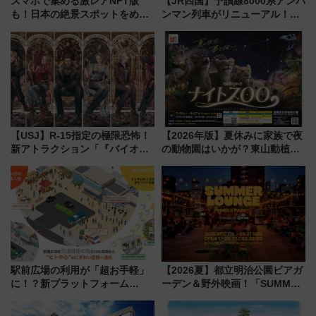
スマホで集める激レアNFT版
【JR四国】予讃線8000系アンパ
も！日本の絶景スポットをめぐ
ンマン列車がリニューアル！内
って集める「索道印(さくどうい
外装デザイン公開 デビューは
ん)」企画がスタート
今年12月
【USJ】R-15指定の極限恐怖！
【2026年版】夏休みに家族で夜
新アトラクション「『バイオハ
の動物園はいかが？東山動植物
ザード レクイエム』 ザ・ダイ
園＆のんほいパーク「ナイト
ブ」今秋登場 ―予測不能の恐
ZOO」開催情報
怖に泣き叫べ―
駅前広場の利用が「超お手軽」
【2026夏】都立明治公園ビアガ
に！？新プラットフォーム
ーデン＆野外映画！「SUMMER
「HirakeBA」8月3日始動、ス
LOUNGE」のアクセスと上映ス
マホで簡単申請 物販や演奏会な
ケジュール 夜風とビール、映画