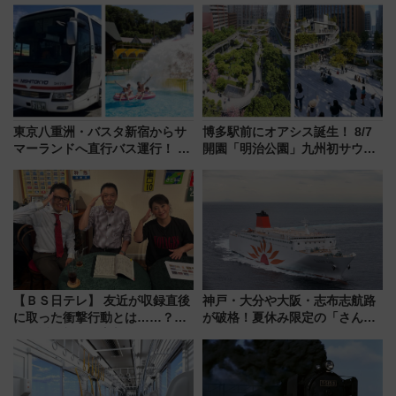
たち
ーン始まる 条件は「夏の国内
線に2回搭乗」
東京八重洲・バスタ新宿からサ
博多駅前にオアシス誕生！ 8/7
マーランドへ直行バス運行！ お
開園「明治公園」九州初サウナ
トクな1Dayパスで夏のプールと
TOTOPAや日本一のピザなど絶
推し活を楽しもう！（2026年
品グルメ登場で駅前の過ごし方
8/1～31）
はどう変わる？
【ＢＳ日テレ】 友近が収録直後
神戸・大分や大阪・志布志航路
に取った衝撃行動とは……？
が破格！夏休み限定の「さんふ
『友近・礼二の妄想トレイン』
らわあスペシャルセール」スタ
で極上の夏祭り鉄道旅を放送
ート 夕朝食ビュッフェ付きで
快適な船旅はいかが？