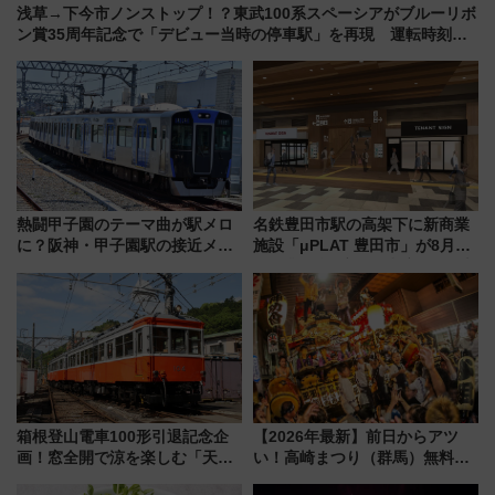
浅草→下今市ノンストップ！？東武100系スペーシアがブルーリボ
ン賞35周年記念で「デビュー当時の停車駅」を再現 運転時刻や
特急券の買い方を紹介
熱闘甲子園のテーマ曲が駅メロ
名鉄豊田市駅の高架下に新商業
に？阪神・甲子園駅の接近メロ
施設「μPLAT 豊田市」が8月26
ディがVaundy「かげろう」×向
日開業！全8店舗が出店し街の新
谷実アレンジの特別仕様へ、8月
たな玄関口へ
5日始発から
箱根登山電車100形引退記念企
【2026年最新】前日からアツ
画！窓全開で涼を楽しむ「天然
い！高崎まつり（群馬）無料観
クーラー体験号」と限定鉄コレ
覧エリアから初開催100人みこ