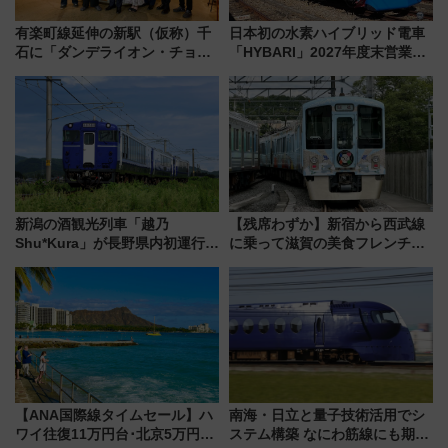
有楽町線延伸の新駅（仮称）千
日本初の水素ハイブリッド電車
石に「ダンデライオン・チョコ
「HYBARI」2027年度末営業運
レート」が出店！ 東京メトロが
転へ 鉄道・発電・まちづくり
1億円出資で挑む新時代のまちづ
で水素利活用が加速
くりとは？
新潟の酒観光列車「越乃
【残席わずか】新宿から西武線
Shu*Kura」が長野県内初運行！
に乗って滋賀の美食フレンチを
地酒と食を味わう信州プレDC特
堪能？ 大人気レストラン列車
別企画
「52席の至福」で味わう近江牛
や伝統文化の特別コラボ
【ANA国際線タイムセール】ハ
南海・日立と量子技術活用でシ
ワイ往復11万円台･北京5万円台
ステム構築 なにわ筋線にも期待