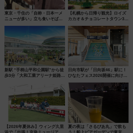
東京・千住の「自称・日本一メ
【札幌から日帰り観光】ロイズ
ニューが多い」立ち食いそば屋
カカオ＆チョコレートタウン3周
とは？ ＢＳ日テレ『ドランク塚
年！ 9月は入場料半額やチョコ
地のふらっと立ち食いそば』
詰め放題を開催、ロイズタウン
7/27夜10時～放送
駅からのアクセスも
新駅 “手柄山平和公園駅”から徒
日向市駅が「日向坂46」駅に！
歩3分「大和工業アリーナ姫路」
ひなたフェス2026開催に向けJR
10月開業！Novelbright公演 や
九州が記念きっぷや臨時列車で
大相撲巡業など 豪華イベントと
全力応援 夜行列車「ドリーム
アクセス
おひさま号」も走る
【2026年夏休み】ウィング久里
夏の夜は「さるびあ丸」で飲も
浜で「出張！京急ミュージア
う！船上ビアガーデンで東京湾