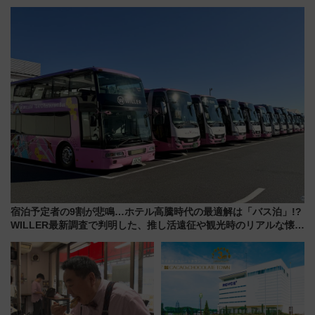
～、憧れのビジネスクラスも！
乗務員・車両計画作業を短縮へ
来春のGW旅行まで狙える激ア
ツ路線まとめ（8/10まで）
宿泊予定者の9割が悲鳴…ホテル高騰時代の最適解は「バス泊」!?
WILLER最新調査で判明した、推し活遠征や観光時のリアルな懐事
情