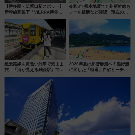
【博多駅・筑紫口新スポット】
令和8年熊本地震で九州新幹線も
新幹線高架下「VIERRA博多テ
レール破断など確認 現在の運
ラス」が9/18開業！九州初出店
転見合わせ状況と交通網への影
など注目の全6店舗 「博多活憩
響
通り」も一新
絶景路線を黄色い列車で気まま
2026年夏は那智勝浦へ！熊野灘
旅、「海が見える難読駅」で幸
に面した「特選」白砂ビーチは
せの黄色いハンカチに願いを
必見 「第17回那智勝浦町花火大
「新・鉄道ひとり旅」279回目
会」は8月11日開催！
の舞台は「島原鉄道」