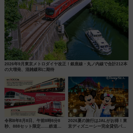
2026年9月東京メトロダイヤ改正！銀座線・丸ノ内線で合計212本
の大増発、混雑緩和に期待
令和8年8月8日、午前8時8分8
2026夏の旅行はJALがお得！東
秒、888セット限定……鉄道各
京ディズニーシー完全貸切パー
社の「8・8・8」な記念きっぷ
ティー招待券が当たるキャンペ