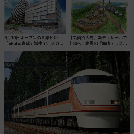
どに【JR東日本】
を満喫！
9月10日オープンの直結ビル
【気仙沼大島】新モノレールで
「ekubo京成」誕生で、スカイ
山頂へ！絶景の「亀山テラス
ライナーも停まる巨大ハブ駅・
360°」が7月19日オープン、休
新鎌ヶ谷はどう変わる？ 全テナ
暇村のお得な日帰りプランも登
ント情報も公開！
場