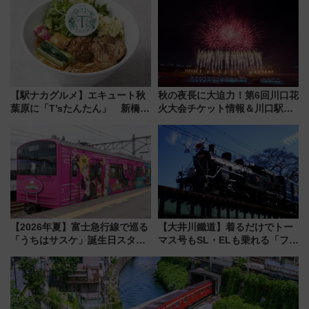
発売
しまで
【駅ナカグルメ】エキュート秋
秋の夜長に大迫力！第6回川口花
葉原に「T’sたんたん」 新橋に
火大会チケット情報＆川口駅か
551蓬莱のDNAを継ぐ「東京豚
らのアクセスガイド
饅」、オムライス専門店「肉と
たまご」新グルメ続々登場！
【2026年8月】
【2026年夏】富士急行線で巡る
【大井川鐵道】着るだけでトー
「うちはサスケ」誕生日スタン
マス号もSL・ELも乗れる「フリ
プラリー！富士急ハイランド限
ーきっぷTシャツ」8月6日より
定グルメ＆グッズ徹底ガイド
受注販売