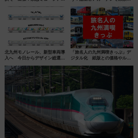
ム」開催！入場無料でスタンプ
の夜景を眺めながら軽く一
ラリーや子ども制服撮影も
杯……工場直送生ビールや島グ
ルメが美味い
北九州モノレール、新型車両導
「旅名人の九州満喫きっぷ」デ
入へ 今日からデザイン総選挙
ジタル化 紙版との価格やルー
始まる
ルの違いを解説