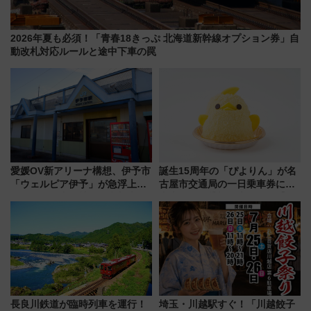
2026年夏も必須！「青春18きっぷ 北海道新幹線オプション券」自
動改札対応ルールと途中下車の罠
愛媛OV新アリーナ構想、伊予市
誕生15周年の「ぴよりん」が名
「ウェルピア伊予」が急浮上！
古屋市交通局の一日乗車券に！
サイボウズ青野社長の参加表明
東山線では貸切電車も登場【限
で探る鉄道アクセスの未来
定1万5000枚】
長良川鉄道が臨時列車を運行！
埼玉・川越駅すぐ！「川越餃子