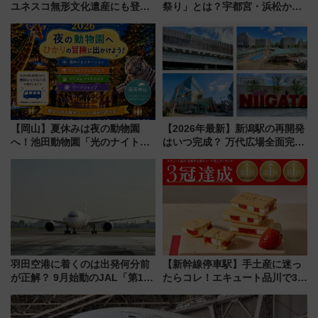
ユネスコ無形文化遺産にも登録
祭り」とは？宇都宮・浜松から
された「郡上おどり」楽しむ人
ご当地和牛まで全国の人気餃子
に 乗車には予約が必要
を食べ比べ【7月25日・26日開
催】
【岡山】夏休みは夜の動物園
【2026年最新】新潟駅の再開発
へ！池田動物園「光のナイトズ
はいつ完成？ 万代広場全面完成
ー2026」で光と動物が彩る特別
から「にいがた2キロ」・古町再
な夜
開発、バスタ新潟構想まで徹底
解説！
羽田空港に着くのは出発何分前
【新幹線停車駅】手土産に迷っ
が正解？ 9月始動のJAL「第1タ
たらコレ！エキュート品川で3年
ーミナル北側サテライト」は徒
連続売上1位を獲得した定番手土
歩1キロ超え！ 知っておきたい
産スイーツとは？
変更点まとめ