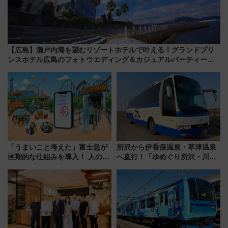
【広島】瀬戸内海を望むリゾートホテルで叶える！グランドプリ
ンスホテル広島のフォトウエディング＆カジュアルパーティープ
ラン
「うまいこと考えた」富士急が
所沢から伊香保温泉・草津温泉
画期的な仕組みを導入！ 人のか
へ直行！「ゆめぐり所沢・川越
わりにスマホが並ぶ「分身く
号」で群馬の温泉旅をもっと気
ん」始動
軽に 運行ダイヤ・運賃を解説