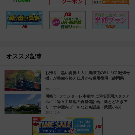
オススメ記事
お帰り、黒い勇姿！大井川鐵道のSL「C10形8号
機」が整備を終え11月から運用復帰（静岡県）
2025.10.11
川崎市･フロンターレ本拠地は球技専用スタジア
ムに！等々力緑地の再整備計画、新とどろきア
リーナや屋内プールなども誕生（武蔵小杉）
2025.10.04