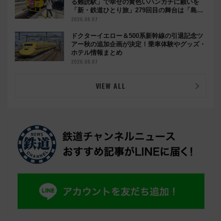
る難読駅」で幸せの黄色いハンカチに願いを
「新・鉄道ひとり旅」279回目の舞台は「島原
鉄道」
2026.08.07
ドクターイエロー＆500系新幹線の引退記念ツ
アー秋の追加企画が決定！乗車体験やグッズ・
ホテル情報まとめ
2026.08.07
VIEW ALL