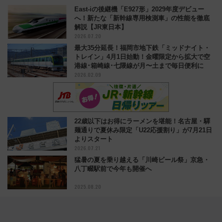
East-iの後継機「E927形」2029年度デビュー
へ！新たな「新幹線専用検測車」の性能を徹底
解説【JR東日本】
2026.07.20
最大35分延長！福岡市地下鉄「ミッドナイト・
トレイン」4月1日始動！金曜限定から拡大で空
港線･箱崎線･七隈線が月〜土まで毎日便利に
2026.02.09
22歳以下はお得にラーメンを堪能！名古屋・驛
麺通りで夏休み限定「U22応援割り」が7月21日
よりスタート
2026.07.21
猛暑の夏を乗り越える「川崎ビール祭」京急・
八丁畷駅前で今年も開催へ
2025.08.20