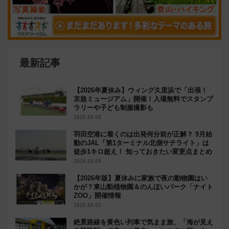
最新記事
【2026年夏休み】ウィング久里浜で「出張！
京急ミュージアム」開催！入場無料でスタンプ
ラリーや子ども制服撮影も
2026.08.08
羽田空港に着くのは出発何分前が正解？ 9月始
動のJAL「第1ターミナル北側サテライト」は
徒歩1キロ超え！ 知っておきたい変更点まとめ
2026.08.08
【2026年版】夏休みに家族で夜の動物園はい
かが？東山動植物園＆のんほいパーク「ナイト
ZOO」開催情報
2026.08.07
絶景路線を黄色い列車で気まま旅、「海が見え