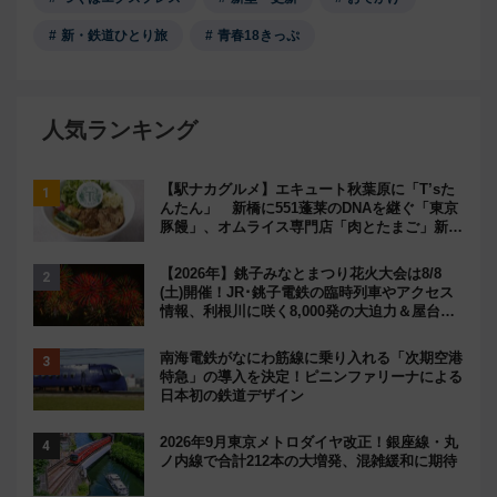
新・鉄道ひとり旅
青春18きっぷ
人気ランキング
【駅ナカグルメ】エキュート秋葉原に「T’sた
んたん」 新橋に551蓬莱のDNAを継ぐ「東京
豚饅」、オムライス専門店「肉とたまご」新グ
ルメ続々登場！【2026年8月】
【2026年】銚子みなとまつり花火大会は8/8
(土)開催！JR･銚子電鉄の臨時列車やアクセス
情報、利根川に咲く8,000発の大迫力＆屋台を
満喫
南海電鉄がなにわ筋線に乗り入れる「次期空港
特急」の導入を決定！ピニンファリーナによる
日本初の鉄道デザイン
2026年9月東京メトロダイヤ改正！銀座線・丸
ノ内線で合計212本の大増発、混雑緩和に期待