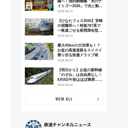
園へ！池田動物園「光のナ
イトズー2026」で光と動物
が彩る特別な夜
2026.08.07
【ひなたフェス2026】宮崎
の宿難民へ！特急787系で
一晩過ごせる夜間滞在型イ
ベント「スワローおひさ
2026.08.07
ま」が救世主に？
最大45kmの大渋滞も！？
お盆の高速道路をスイスイ
乗り切る快適ドライブ術
2026.08.07
【明日から】お盆の新幹線
「のぞみ」は自由席なし！
8月8日午前はほぼ満席…で
も数時間ズラせば空きが見
2026.08.06
つかることも 混雑避ける
「空席」探しのコツ
VIEW ALL