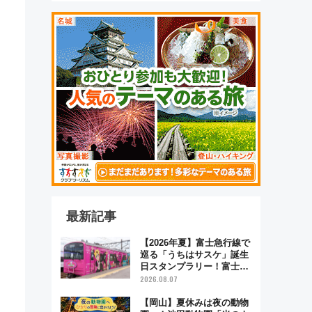
最新記事
【2026年夏】富士急行線で
巡る「うちはサスケ」誕生
日スタンプラリー！富士急
ハイランド限定グルメ＆グ
2026.08.07
ッズ徹底ガイド
【岡山】夏休みは夜の動物