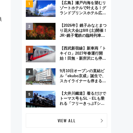
【広島】瀬戸内海を望むリ
ゾートホテルで叶える！グ
ランドプリンスホテル広島
のフォトウエディング＆カ
供
ジュアルパーティープラン
【2026年】銚子みなとまつ
り花火大会は8/8 (土)開催！
JR･銚子電鉄の臨時列車や
アクセス情報、利根川に咲
く8,000発の大迫力＆屋台
【西武新宿線】新車両「ト
を満喫
キイロ」2027年春運行開
始！田無・新所沢にも停
車 2028年春には「第2
弾」も
9月10日オープンの直結ビ
ル「ekubo京成」誕生で、
スカイライナーも停まる巨
大ハブ駅・新鎌ヶ谷はどう
変わる？ 全テナント情報も
【大井川鐵道】着るだけで
公開！
トーマス号もSL・ELも乗
れる「フリーきっぷTシャ
ツ」8月6日より受注販売
VIEW ALL