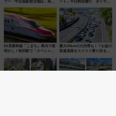
ワー「中目黒駅前北地区」再開
ート」平日特別運行 ダイヤ・
発の全貌
乗車方法を解説！2階建てバスや
三浦海岸を堪能できるお出かけ
プランもご紹介
E6系新幹線「こまち」車内で夜
最大45kmの大渋滞も！？お盆の
明かし！秋田駅で「スペシャル
高速道路をスイスイ乗り切る快
ナイト」8月開催、料金や予約方
適ドライブ術
法は？
博多駅前にオアシス誕生！ 8/7
【2026年最新】新潟駅の再開発
開園「明治公園」九州初サウナ
はいつ完成？ 万代広場全面完成
TOTOPAや日本一のピザなど絶
から「にいがた2キロ」・古町再
品グルメ登場で駅前の過ごし方
開発、バスタ新潟構想まで徹底
はどう変わる？
解説！