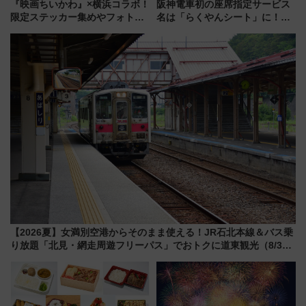
『映画ちいかわ』×横浜コラボ！
阪神電車初の座席指定サービス
限定ステッカー集めやフォトス
名は「らくやんシート」に！新
ポット、特別花火でみなとみら
型3000系で大阪梅田～山陽姫路
いを満喫しよう（花火鑑賞会応
を快適移動
募は7/12まで！）
【2026夏】女満別空港からそのまま使える！JR石北本線＆バス乗
り放題「北見・網走周遊フリーパス」でおトクに道東観光（8/3発
売）