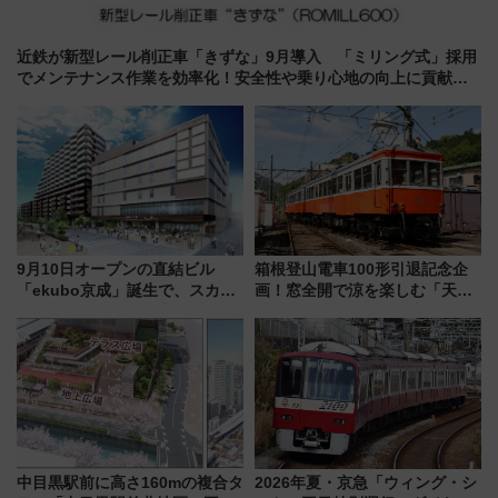
近鉄が新型レール削正車「きずな」9月導入 「ミリング式」採用
でメンテナンス作業を効率化！安全性や乗り心地の向上に貢献す
るだけでなく、全線区で活躍するための仕組みも
9月10日オープンの直結ビル
箱根登山電車100形引退記念企
「ekubo京成」誕生で、スカイ
画！窓全開で涼を楽しむ「天然
ライナーも停まる巨大ハブ駅・
クーラー体験号」と限定鉄コレ
新鎌ヶ谷はどう変わる？ 全テナ
発売
ント情報も公開！
中目黒駅前に高さ160mの複合タ
2026年夏・京急「ウィング・シ