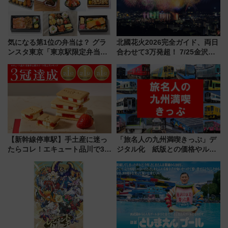
気になる第1位の弁当は？ グラ
北國花火2026完全ガイド、両日
ンスタ東京「東京駅限定弁当
合わせて3万発超！ 7/25金沢大
2026 売上ランキング」
会・8/1川北大会の2つの花火大
会の日程・アクセス・観覧席ま
とめ（石川県）
【新幹線停車駅】手土産に迷っ
「旅名人の九州満喫きっぷ」デ
たらコレ！エキュート品川で3年
ジタル化 紙版との価格やルー
連続売上1位を獲得した定番手土
ルの違いを解説
産スイーツとは？