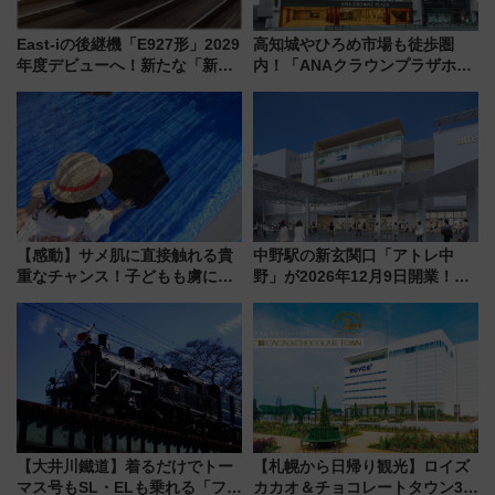
East-iの後継機「E927形」2029
高知城やひろめ市場も徒歩圏
年度デビューへ！新たな「新幹
内！「ANAクラウンプラザホテ
線専用検測車」の性能を徹底解
ル高知」が8月開業
説【JR東日本】
【感動】サメ肌に直接触れる貴
中野駅の新玄関口「アトレ中
重なチャンス！子どもも虜にな
野」が2026年12月9日開業！新
る鴨川シーワールド「エイとサ
改札直結で屋上BBQも楽しめる
メのタッチングプール」【夏休
注目スポット
み限定企画】
【大井川鐵道】着るだけでトー
【札幌から日帰り観光】ロイズ
マス号もSL・ELも乗れる「フリ
カカオ＆チョコレートタウン3周