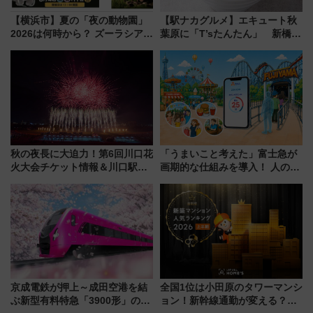
【横浜市】夏の「夜の動物園」
【駅ナカグルメ】エキュート秋
2026は何時から？ ズーラシア・
葉原に「T’sたんたん」 新橋に
野毛山・金沢の電車アクセスや
551蓬莱のDNAを継ぐ「東京豚
見どころ、限定イベントを徹底
饅」、オムライス専門店「肉と
解説！
たまご」新グルメ続々登場！
【2026年8月】
秋の夜長に大迫力！第6回川口花
「うまいこと考えた」富士急が
火大会チケット情報＆川口駅か
画期的な仕組みを導入！ 人のか
らのアクセスガイド
わりにスマホが並ぶ「分身く
ん」始動
京成電鉄が押上～成田空港を結
全国1位は小田原のタワーマンシ
ぶ新型有料特急「3900形」のコ
ョン！新幹線通勤が変える？