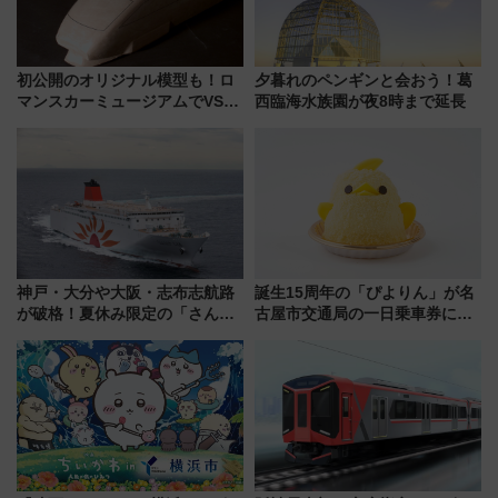
初公開のオリジナル模型も！ロ
夕暮れのペンギンと会おう！葛
マンスカーミュージアムでVSE
西臨海水族園が夜8時まで延長
の設計秘話に迫る企画展が7月
15日スタート
神戸・大分や大阪・志布志航路
誕生15周年の「ぴよりん」が名
が破格！夏休み限定の「さんふ
古屋市交通局の一日乗車券に！
らわあスペシャルセール」スタ
東山線では貸切電車も登場【限
ート 夕朝食ビュッフェ付きで
定1万5000枚】
快適な船旅はいかが？