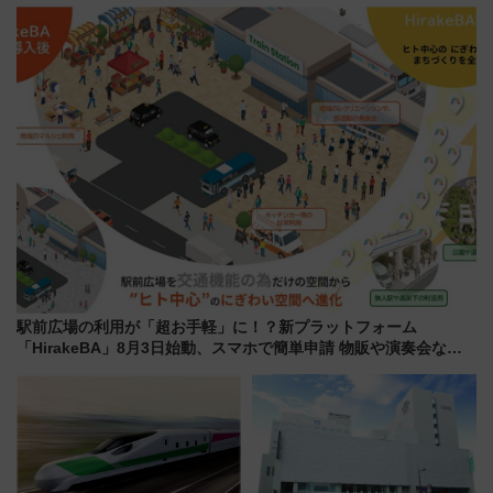
ンセプト・デザイン公開 愛称
「住みたい街」の最新トレンド
募集も実施
【新築マンション人気ランキン
グ】
駅前広場の利用が「超お手軽」に！？新プラットフォーム
「HirakeBA」8月3日始動、スマホで簡単申請 物販や演奏会など
に【JR東日本】