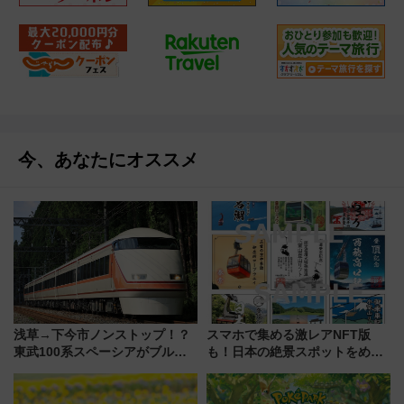
今、あなたにオススメ
浅草→下今市ノンストップ！？
スマホで集める激レアNFT版
東武100系スペーシアがブルー
も！日本の絶景スポットをめぐ
リボン賞35周年記念で「デビュ
って集める「索道印(さくどうい
ー当時の停車駅」を再現 運転
ん)」企画がスタート
時刻や特急券の買い方を紹介