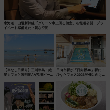
東海道・山陽新幹線「グリーン車上回る個室」を報道公開 プラ
イベート感備えた上質な空間
【車なし日帰り】三浦半島・絶
日向市駅が「日向坂46」駅に！
景カフェと透明度AA穴場ビーチ
ひなたフェス2026開催に向けJR
を巡る！ おトクな電車きっぷ活
九州が記念きっぷや臨時列車で
用してストレスフリー旅へ行こ
全力応援 夜行列車「ドリーム
う！
おひさま号」も走る