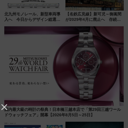
北九州モノレール、新型車両導
【名鉄広見線】新可児～御嵩間
入へ 今日からデザイン総選挙
が2029年4月に廃止へ 存続協
始まる
議終了で100年の歴史に幕
国内最大級の時計の祭典！日本橋三越本店で「第29回三越ワール
ドウォッチフェア」開幕【2026年8月5日～25日】