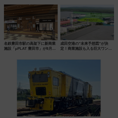
ーきっぷTシャツ」8月6日より
年！ 9月は入場料半額やチョコ
受注販売
詰め放題を開催、ロイズタウン
駅からのアクセスも
名鉄豊田市駅の高架下に新商業
成田空港の”未来予想図”が決
施設「μPLAT 豊田市」が8月26
定！商業施設も入る巨大ワンタ
日開業！全8店舗が出店し街の新
ーミナル、京成の高架新駅整備
たな玄関口へ
で新型特急が品川･羽田とを結
ぶ！ JR空港駅は2面3線化！