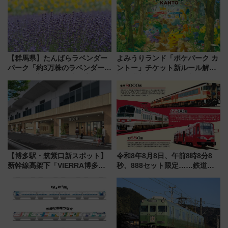
【群馬県】たんばらラベンダー
よみうりランド「ポケパーク カ
パーク「約3万株のラベンダー」
ントー」チケット新ルール解
が見頃！新幹線＆無料送迎バス
説！購入制限の緩和と入場時の
で都心から約1時間半で夏の絶景
本人確認が11月スタート
を！
【博多駅・筑紫口新スポット】
令和8年8月8日、午前8時8分8
新幹線高架下「VIERRA博多テ
秒、888セット限定……鉄道各
ラス」が9/18開業！九州初出店
社の「8・8・8」な記念きっぷ
など注目の全6店舗 「博多活憩
たち
通り」も一新