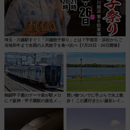
埼玉・川越駅すぐ！「川越餃子祭り」とは？宇都宮・浜松からご
当地和牛まで全国の人気餃子を食べ比べ【7月25日・26日開催】
熱闘甲子園のテーマ曲が駅メロ
買い物ついでに手ぶらで水上散
に？阪神・甲子園駅の接近メロ
歩！ この夏行きたい越谷レイク
ディがVaundy「かげろう」×向
タウンの新たな水辺の憩いエリ
谷実アレンジの特別仕様へ、8月
ア「LAKESIDE PARK」（埼玉
5日始発から
県越谷市）