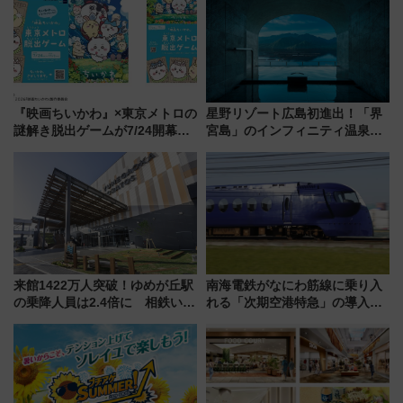
『映画ちいかわ』×東京メトロの
星野リゾート広島初進出！「界
謎解き脱出ゲームが7/24開幕！
宮島」のインフィニティ温泉と
オリジナル24時間券の買い方と
古式サウナ「石風呂」を大解剖
遊び方を解説！（7/10発売開
宿泊料金・アクセスは？（2026
始）
年7月23日開業）
来館1422万人突破！ゆめが丘駅
南海電鉄がなにわ筋線に乗り入
の乗降人員は2.4倍に 相鉄いず
れる「次期空港特急」の導入を
み野線「ゆめが丘ソラトス」2周
決定！ピニンファリーナによる
年祭にそうにゃん＆DB.スター
日本初の鉄道デザイン
マンが登場