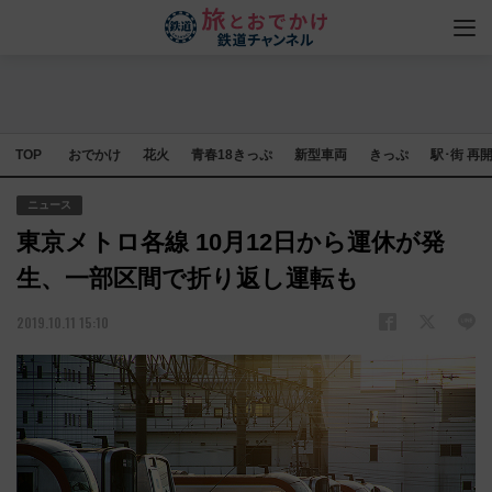
TOP
おでかけ
花火
青春18きっぷ
新型車両
きっぷ
駅･街 再
ニュース
東京メトロ各線 10月12日から運休が発
生、一部区間で折り返し運転も
2019.10.11 15:10