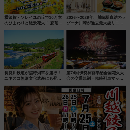
横須賀・ソレイユの丘で10万本
2026〜2029年、川崎駅直結のラ
のひまわりと絶景花火！ 恐竜や
ゾーナ川崎が過去最大級リニュ
ドッグプールなど三浦半島の日
ーアル！ フードコート拡大など
帰りお出かけ最新情報（2026年
「いつから何が変わるか」徹底
7月17日～開催）
解説！
長良川鉄道が臨時列車を運行！
第74回伊勢神宮奉納全国花火大
ユネスコ無形文化遺産にも登録
会の交通規制・臨時列車マッ
された「郡上おどり」楽しむ人
プ！JR東海・近鉄で快適にアク
に 乗車には予約が必要
セス