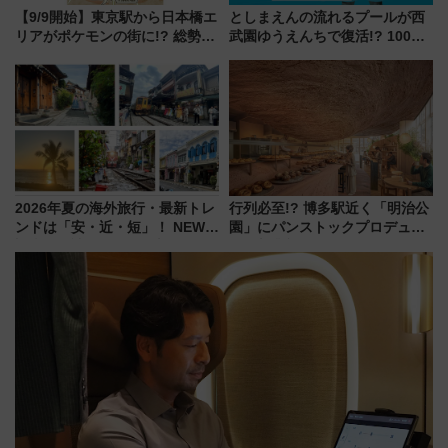
【9/9開始】東京駅から日本橋エ
としまえんの流れるプールが西
リアがポケモンの街に!? 総勢
武園ゆうえんちで復活!? 100周
100匹以上が出現「レジェンド
年記念企画＆「春日のうん○スラ
リサーチ」本格謎解き・グッズ
イダー」に注目 2026年夏は所
情報まとめ
沢へ遊びに行こう
2026年夏の海外旅行・最新トレ
行列必至!? 博多駅近く「明治公
ンドは「安・近・短」！ NEWT
園」にパンストックプロデュー
調査から読み解く、最新の人気
スの新業態『Land Bageri』8/7
渡航先TOP5とは？ 円安時代の
オープン 秋からはビストロ営業
旅行術
も！