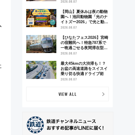
ハイランド限定グルメ＆グ
2026.08.07
ッズ徹底ガイド
【岡山】夏休みは夜の動物
園へ！池田動物園「光のナ
イトズー2026」で光と動物
ム
が彩る特別な夜
2026.08.07
【ひなたフェス2026】宮崎
の宿難民へ！特急787系で
一晩過ごせる夜間滞在型イ
ベント「スワローおひさ
2026.08.07
ま」が救世主に？
最大45kmの大渋滞も！？
に
お盆の高速道路をスイスイ
乗り切る快適ドライブ術
2026.08.07
VIEW ALL