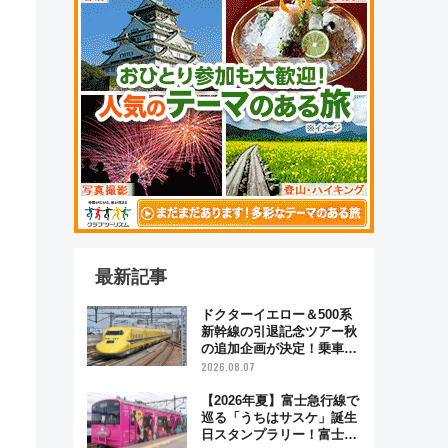
最新記事
ドクターイエロー＆500系
新幹線の引退記念ツアー秋
の追加企画が決定！乗車体
験やグッズ・ホテル情報ま
2026.08.07
とめ
【2026年夏】富士急行線で
巡る「うちはサスケ」誕生
日スタンプラリー！富士急