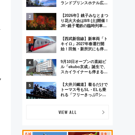
ランドプリンスホテル広島
のフォトウエディング＆カ
ジュアルパーティープラン
【2026年】銚子みなとまつ
り花火大会は8/8 (土)開催！
JR･銚子電鉄の臨時列車や
ト
アクセス情報、利根川に咲
く8,000発の大迫力＆屋台
【西武新宿線】新車両「ト
を満喫
キイロ」2027年春運行開
始！田無・新所沢にも停
車 2028年春には「第2
弾」も
9月10日オープンの直結ビ
ル「ekubo京成」誕生で、
スカイライナーも停まる巨
大ハブ駅・新鎌ヶ谷はどう
ク
変わる？ 全テナント情報も
【大井川鐵道】着るだけで
公開！
トーマス号もSL・ELも乗
れる「フリーきっぷTシャ
ツ」8月6日より受注販売
VIEW ALL