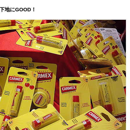
下地にGOOD！