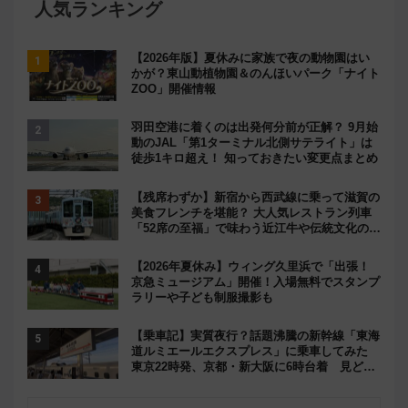
人気ランキング
【2026年版】夏休みに家族で夜の動物園はい
かが？東山動植物園＆のんほいパーク「ナイト
ZOO」開催情報
羽田空港に着くのは出発何分前が正解？ 9月始
動のJAL「第1ターミナル北側サテライト」は
徒歩1キロ超え！ 知っておきたい変更点まとめ
【残席わずか】新宿から西武線に乗って滋賀の
美食フレンチを堪能？ 大人気レストラン列車
「52席の至福」で味わう近江牛や伝統文化の特
別コラボ
【2026年夏休み】ウィング久里浜で「出張！
京急ミュージアム」開催！入場無料でスタンプ
ラリーや子ども制服撮影も
【乗車記】実質夜行？話題沸騰の新幹線「東海
道ルミエールエクスプレス」に乗車してみた
東京22時発、京都・新大阪に6時台着 見どこ
ろは岐阜羽島の素晴らし過ぎる朝