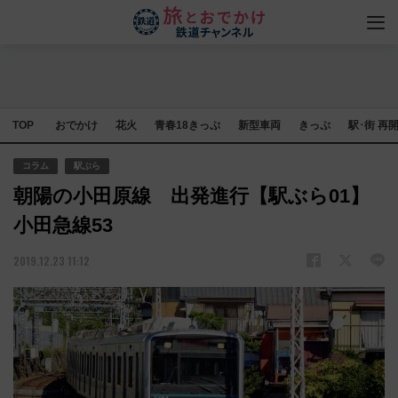
TOP
おでかけ
花火
青春18きっぷ
新型車両
きっぷ
駅･街 再
コラム
駅ぶら
朝陽の小田原線 出発進行【駅ぶら01】
小田急線53
2019.12.23 11:12