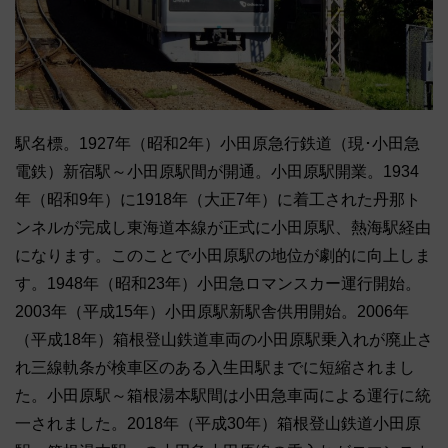
駅名標。1927年（昭和2年）小田原急行鉄道（現･小田急
電鉄）新宿駅～小田原駅間が開通。小田原駅開業。1934
年（昭和9年）に1918年（大正7年）に着工された丹那ト
ンネルが完成し東海道本線が正式に小田原駅、熱海駅経由
になります。このことで小田原駅の地位が劇的に向上しま
す。1948年（昭和23年）小田急ロマンスカー運行開始。
2003年（平成15年）小田原駅新駅舎供用開始。2006年
（平成18年）箱根登山鉄道車両の小田原駅乗入れが廃止さ
れ三線軌条が検車区のある入生田駅までに短縮されまし
た。小田原駅～箱根湯本駅間は小田急車両による運行に統
一されました。2018年（平成30年）箱根登山鉄道小田原