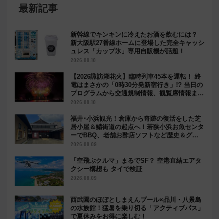
最新記事
新幹線でキンキンに冷えたお酒を飲むには？
新大阪駅27番線ホームに登場した完全キャッシ
ュレス「カップ氷」専用自販機が話題！
2026.08.10
【2026諏訪湖花火】臨時列車45本を運転！ 終
電はまさかの「0時30分発新宿行き」!? 当日の
プログラムから交通規制情報、観覧席情報まで
徹底解説
2026.08.10
福井･小浜観光！倉庫から奇跡の復活をした芝
居小屋＆鯖街道の起点へ！若狭小浜お魚センタ
ーでBBQ、老舗お酢店ソフトなど歴史＆グル
メ散歩
2026.08.09
「空飛ぶクルマ」まるでSF？ 空港直結エアタ
クシー構想も タイで検証
2026.08.09
西武園のほぼとしまえんプール×品川・八景島
の水族館！猛暑を乗り切る「アクティブパス」
で夏休みをお得に楽しむ！