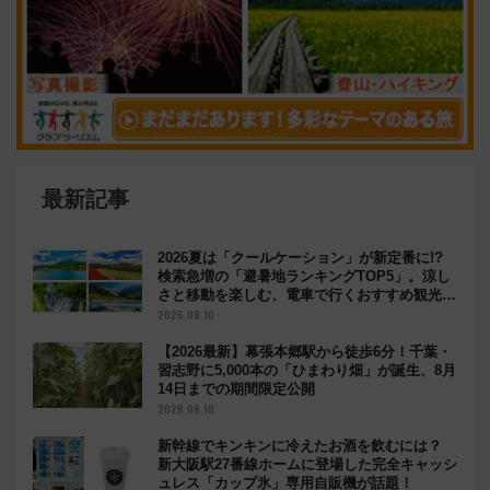
最新記事
2026夏は「クールケーション」が新定番に!?
検索急増の「避暑地ランキングTOP5」。涼し
さと移動を楽しむ、電車で行くおすすめ観光情
報も
2026.08.10
【2026最新】幕張本郷駅から徒歩6分！千葉・
習志野に5,000本の「ひまわり畑」が誕生、8月
14日までの期間限定公開
2026.08.10
新幹線でキンキンに冷えたお酒を飲むには？
新大阪駅27番線ホームに登場した完全キャッシ
ュレス「カップ氷」専用自販機が話題！