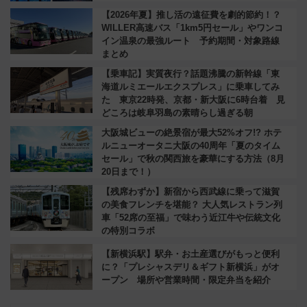
【2026年夏】推し活の遠征費を劇的節約！？
WILLER高速バス「1km5円セール」やワンコ
イン温泉の最強ルート 予約期間・対象路線
まとめ
【乗車記】実質夜行？話題沸騰の新幹線「東
海道ルミエールエクスプレス」に乗車してみ
た 東京22時発、京都・新大阪に6時台着 見
どころは岐阜羽島の素晴らし過ぎる朝
大阪城ビューの絶景宿が最大52%オフ!? ホテ
ルニューオータニ大阪の40周年「夏のタイム
セール」で秋の関西旅を豪華にする方法（8月
20日まで！）
【残席わずか】新宿から西武線に乗って滋賀
の美食フレンチを堪能？ 大人気レストラン列
車「52席の至福」で味わう近江牛や伝統文化
の特別コラボ
【新横浜駅】駅弁・お土産選びがもっと便利
に？「プレシャスデリ＆ギフト新横浜」がオ
ープン 場所や営業時間・限定弁当を紹介