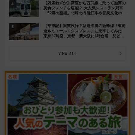
【残席わずか】新宿から西武線に乗って滋賀の
美食フレンチを堪能？ 大人気レストラン列車
「52席の至福」で味わう近江牛や伝統文化の特
別コラボ
【乗車記】実質夜行？話題沸騰の新幹線「東海
道ルミエールエクスプレス」に乗車してみた
東京22時発、京都・新大阪に6時台着 見どこ
ろは岐阜羽島の素晴らし過ぎる朝
VIEW ALL