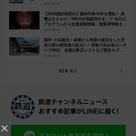
2026.08.10
【2026諏訪湖花火】臨時列車45本を運転！ 終
電はまさかの「0時30分発新宿行き」!? 当日の
プログラムから交通規制情報、観覧席情報まで
徹底解説
2026.08.10
福井･小浜観光！倉庫から奇跡の復活をした芝
居小屋＆鯖街道の起点へ！若狭小浜お魚センタ
ーでBBQ、老舗お酢店ソフトなど歴史＆グル
メ散歩
2026.08.09
VIEW ALL