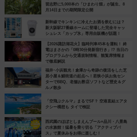
習志野に5,000本の「ひまわり畑」が誕生、8
月14日までの期間限定公開
新幹線でキンキンに冷えたお酒を飲むには？
新大阪駅27番線ホームに登場した完全キャッ
シュレス「カップ氷」専用自販機が話題！
【2026諏訪湖花火】臨時列車45本を運転！ 終
電はまさかの「0時30分発新宿行き」!? 当日の
プログラムから交通規制情報、観覧席情報ま
で徹底解説
福井･小浜観光！倉庫から奇跡の復活をした芝
居小屋＆鯖街道の起点へ！若狭小浜お魚セン
ターでBBQ、老舗お酢店ソフトなど歴史＆グ
ルメ散歩
「空飛ぶクルマ」まるでSF？ 空港直結エアタ
クシー構想も タイで検証
西武園のほぼとしまえんプール×品川・八景島
の水族館！猛暑を乗り切る「アクティブパ
ス」で夏休みをお得に楽しむ！