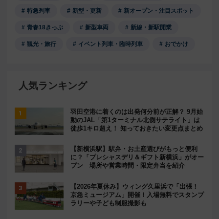
特急列車
新型・更新
新オープン・注目スポット
青春18きっぷ
新型車両
新線・新駅開業
観光・旅行
イベント列車・臨時列車
おでかけ
人気ランキング
羽田空港に着くのは出発何分前が正解？ 9月始
動のJAL「第1ターミナル北側サテライト」は
徒歩1キロ超え！ 知っておきたい変更点まとめ
【新横浜駅】駅弁・お土産選びがもっと便利
に？「プレシャスデリ＆ギフト新横浜」がオー
プン 場所や営業時間・限定弁当を紹介
【2026年夏休み】ウィング久里浜で「出張！
京急ミュージアム」開催！入場無料でスタンプ
ラリーや子ども制服撮影も