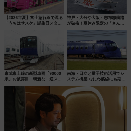
【2026年夏】富士急行線で巡る
神戸・大分や大阪・志布志航路
「うちはサスケ」誕生日スタン
が破格！夏休み限定の「さんふ
プラリー！富士急ハイランド限
らわあスペシャルセール」スタ
定グルメ＆グッズ徹底ガイド
ート 夕朝食ビュッフェ付きで
快適な船旅はいかが？
東武東上線の新型車両「90000
南海・日立と量子技術活用でシ
系」お披露目 斬新な「逆スラ
ステム構築 なにわ筋線にも期待
ント式」の先頭形状と明るく開
乗務員・車両計画作業を短縮へ
放的な車内空間に注目、デビュ
ーは9月