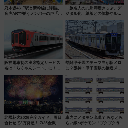
乃木坂46〝駅と新幹線に降臨〟
「旅名人の九州満喫きっぷ」デ
音声ARで響くメンバーの声「真
ジタル化 紙版との価格やルー
夏の全国ツアー2026」
ルの違いを解説
阪神電車初の座席指定サービス
熱闘甲子園のテーマ曲が駅メロ
名は「らくやんシート」に！新
に？阪神・甲子園駅の接近メロ
型3000系で大阪梅田～山陽姫路
ディがVaundy「かげろう」×向
を快適移動
谷実アレンジの特別仕様へ、8月
5日始発から
北國花火2026完全ガイド、両日
車内にメタモン出現？ みなとみ
合わせて3万発超！ 7/25金沢大
らい線×ポケモン「ブクブクうみ