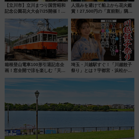
【立川市】立川まつり国営昭和
人混みを避けて船上から花火鑑
記念公園花火大会7/25開催！
賞！27,500円の「直前割」隅田
5000発の花火が夜を彩る 今年は
川花火クルーズはデパ地下グル
混雑に要注意、その理由は
メも持ち込みOK
箱根登山電車100形引退記念企
埼玉・川越駅すぐ！「川越餃子
画！窓全開で涼を楽しむ「天然
祭り」とは？宇都宮・浜松から
クーラー体験号」と限定鉄コレ
ご当地和牛まで全国の人気餃子
発売
を食べ比べ【7月25日・26日開
催】