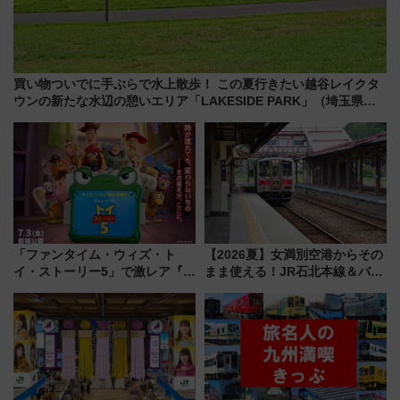
買い物ついでに手ぶらで水上散歩！ この夏行きたい越谷レイクタ
ウンの新たな水辺の憩いエリア「LAKESIDE PARK」（埼玉県越
谷市）
「ファンタイム・ウィズ・ト
【2026夏】女満別空港からその
イ・ストーリー5」で激レア『ロ
まま使える！JR石北本線＆バス
ルカナ』カードをゲット！最新
乗り放題「北見・網走周遊フリ
デコレーションも徹底解説
ーパス」でおトクに道東観光
（8/3発売）