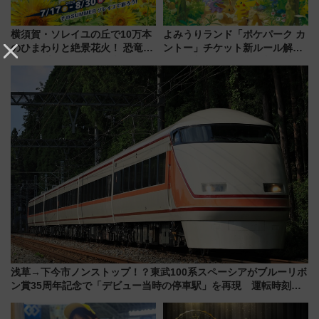
横須賀・ソレイユの丘で10万本
よみうりランド「ポケパーク カ
のひまわりと絶景花火！ 恐竜や
ントー」チケット新ルール解
ドッグプールなど三浦半島の日
説！購入制限の緩和と入場時の
帰りお出かけ最新情報（2026年
本人確認が11月スタート
7月17日～開催）
浅草→下今市ノンストップ！？東武100系スペーシアがブルーリボ
ン賞35周年記念で「デビュー当時の停車駅」を再現 運転時刻や
特急券の買い方を紹介