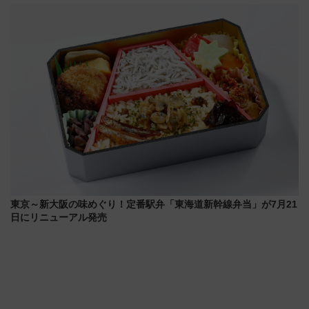
会・8/1川北大会の2つの花火大
ぞこの街」ラッピング電車が運
会の日程・アクセス・観覧席ま
行開始に！ この夏は直通列車で
とめ（石川県）
横浜へ！
東京～新大阪の味めぐり！定番駅弁「東海道新幹線弁当」が7月21
日にリニューアル発売