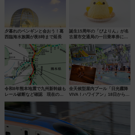
夕暮れのペンギンと会おう！葛
誕生15周年の「ぴよりん」が名
西臨海水族園が夜8時まで延長
古屋市交通局の一日乗車券に！
東山線では貸切電車も登場【限
定1万5000枚】
令和8年熊本地震で九州新幹線も
全天候型屋内プール「日光霧降
レール破断など確認 現在の運
VIVA！ハワイアン」18日から営
転見合わせ状況と交通網への影
業開始 小さなお子様連れのフ
響
ァミリーから大人まで幅広い世
代が一日中楽しる夏のリゾート
を楽しんで