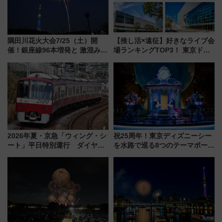
隅田川花火大会7/25（土）開
【推し活×遠征】好きなライブ会
催！銀座線96本増発と 激混みの
場ランキングTOP3！ 東京ドー
「浅草駅」を回避する最寄り駅･
ムや大阪城ホールが選ばれる理
アクセス攻略法、2万発の花火が
由と交通アクセス術、ライブ会
都心の夜に！
場に何を求める？
2026年夏・京急「ウィング・シ
祝25周年！東京ディズニーシー
ート」平日特別運行 ダイヤ・
を水路で巡る8つのテーマポート
乗車方法を解説！2階建てバスや
と限定デコレーションを解説
三浦海岸を堪能できるお出かけ
プランもご紹介