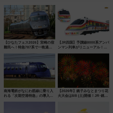
【ひなたフェス2026】宮崎の宿
【JR四国】予讃線8000系アンパ
難民へ！特急787系で一晩過ご
ンマン列車がリニューアル！内
せる夜間滞在型イベント「スワ
外装デザイン公開 デビューは
ローおひさま」が救世主に？
今年12月
南海電鉄がなにわ筋線に乗り入
【2026年】銚子みなとまつり花
れる「次期空港特急」の導入を
火大会は8/8 (土)開催！JR･銚子
決定！ピニンファリーナによる
電鉄の臨時列車やアクセス情
日本初の鉄道デザイン
報、利根川に咲く8,000発の大迫
力＆屋台を満喫