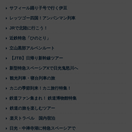
サフィール踊り子号で行く伊豆
レッツゴー四国！アンパンマン列車
JRで北陸に行こう！
近鉄特急「ひのとり」
立山黒部アルペンルート
【JTB】日帰り新幹線ツアー
新型特急スペーシアXで日光鬼怒川へ
観光列車・寝台列車の旅
カニの季節到来！カニ旅行特集！
鉄道ファン集まれ！ 鉄道博物館特集
鉄道の旅を楽しむツアー
楽天トラベル 国内宿泊
日光・中禅寺湖に特急スペーシアで