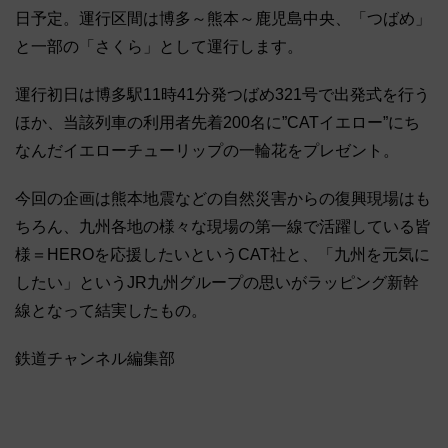
日予定。運行区間は博多～熊本～鹿児島中央、「つばめ」
と一部の「さくら」として運行します。
運行初日は博多駅11時41分発つばめ321号で出発式を行う
ほか、当該列車の利用者先着200名に”CATイエロー”にち
なんだイエローチューリップの一輪花をプレゼント。
今回の企画は熊本地震などの自然災害からの復興現場はも
ちろん、九州各地の様々な現場の第一線で活躍している皆
様＝HEROを応援したいというCAT社と、「九州を元気に
したい」というJR九州グループの思いがラッピング新幹
線となって結実したもの。
鉄道チャンネル編集部