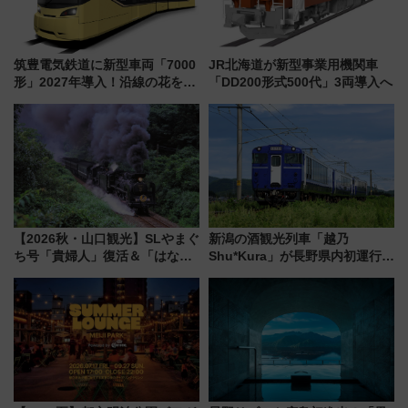
筑豊電気鉄道に新型車両「7000
JR北海道が新型事業用機関車
形」2027年導入！沿線の花をイ
「DD200形式500代」3両導入へ
メージしたイエローを採用 車
内は落ち着いたゆとりある空間
に
【2026秋・山口観光】SLやまぐ
新潟の酒観光列車「越乃
ち号「貴婦人」復活＆「はなあ
Shu*Kura」が長野県内初運行！
かり」初走行区間も！山口DCの
地酒と食を味わう信州プレDC特
注目観光列車まとめ きっぷの取
別企画
り方は？