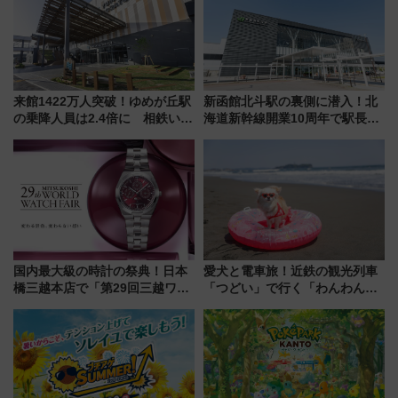
来館1422万人突破！ゆめが丘駅
新函館北斗駅の裏側に潜入！北
の乗降人員は2.4倍に 相鉄いず
海道新幹線開業10周年で駅長
み野線「ゆめが丘ソラトス」2周
室・地下通路など公開イベン
年祭にそうにゃん＆DB.スター
ト 参加方法や体験内容を紹介
マンが登場
国内最大級の時計の祭典！日本
愛犬と電車旅！近鉄の観光列車
橋三越本店で「第29回三越ワー
「つどい」で行く「わんわん列
ルドウォッチフェア」開幕
車」第5弾！海辺のBBQも楽し
【2026年8月5日～25日】
める日帰りツアー