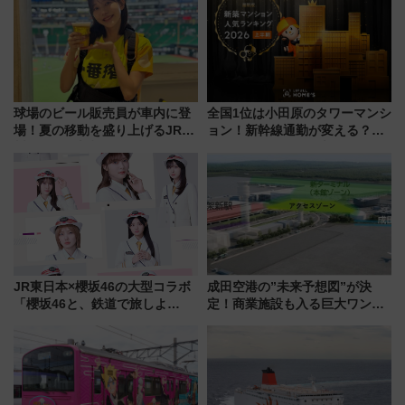
球場のビール販売員が車内に登
全国1位は小田原のタワーマンシ
場！夏の移動を盛り上げるJR九
ョン！新幹線通勤が変える？
州「ビール新幹線」7月31日・8
「住みたい街」の最新トレンド
月7日限定 ソフトバンクホーク
【新築マンション人気ランキン
スとコラボ
グ】
JR東日本×櫻坂46の大型コラボ
成田空港の”未来予想図”が決
「櫻坂46と、鉄道で旅しよ
定！商業施設も入る巨大ワンタ
う。」が7月20日より始動！新
ーミナル、京成の高架新駅整備
潟・長野・庄内へ
で新型特急が品川･羽田とを結
ぶ！ JR空港駅は2面3線化！