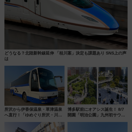
どうなる？北陸新幹線延伸 「桂川案」決定も課題あり SNS上の声
は
所沢から伊香保温泉・草津温泉
博多駅前にオアシス誕生！ 8/7
へ直行！「ゆめぐり所沢・川越
開園「明治公園」九州初サウナ
号」で群馬の温泉旅をもっと気
TOTOPAや日本一のピザなど絶
軽に 運行ダイヤ・運賃を解説
品グルメ登場で駅前の過ごし方
はどう変わる？