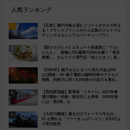
人気ランキング
【広島】瀬戸内海を望むリゾートホテルで叶え
る！グランドプリンスホテル広島のフォトウエ
ディング＆カジュアルパーティープラン
【駅ナカグルメ】エキュート秋葉原に「T’sた
んたん」 新橋に551蓬莱のDNAを継ぐ「東京
豚饅」、オムライス専門店「肉とたまご」新グ
ルメ続々登場！【2026年8月】
【2026年】銚子みなとまつり花火大会は8/8
(土)開催！JR･銚子電鉄の臨時列車やアクセス
情報、利根川に咲く8,000発の大迫力＆屋台を
満喫
【西武新宿線】新車両「トキイロ」2027年春
運行開始！田無・新所沢にも停車 2028年春
には「第2弾」も
【大井川鐵道】着るだけでトーマス号もSL・
ELも乗れる「フリーきっぷTシャツ」8月6日よ
り受注販売