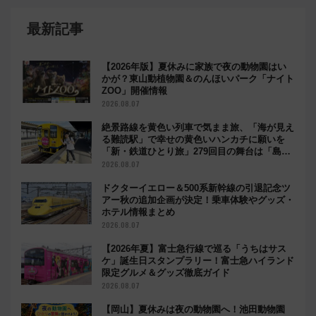
最新記事
【2026年版】夏休みに家族で夜の動物園はい
かが？東山動植物園＆のんほいパーク「ナイト
ZOO」開催情報
2026.08.07
絶景路線を黄色い列車で気まま旅、「海が見え
る難読駅」で幸せの黄色いハンカチに願いを
「新・鉄道ひとり旅」279回目の舞台は「島原
鉄道」
2026.08.07
ドクターイエロー＆500系新幹線の引退記念ツ
アー秋の追加企画が決定！乗車体験やグッズ・
ホテル情報まとめ
2026.08.07
【2026年夏】富士急行線で巡る「うちはサス
ケ」誕生日スタンプラリー！富士急ハイランド
限定グルメ＆グッズ徹底ガイド
2026.08.07
【岡山】夏休みは夜の動物園へ！池田動物園