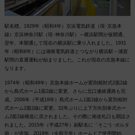
駅名標。1929年（昭和4年）京浜電気鉄道（現･京急本
線）京浜神奈川駅（現･神奈川駅）～横浜駅間が仮開通。
翌年、本開通して現在の横浜駅に乗り入れました。1931
年（昭和6年）には湘南電気鉄道とつながり横浜駅～浦賀
駅間の直通運転が始まりました。これが現在の京急本線に
なります。
1974年（昭和49年）京急本線ホームが変則相対式2面2線
から島式ホーム1面2線に変更、さらに北口連絡通路も完
成。2006年（平成18年）島式ホーム1面2線から変則相対
式ホーム2面2線に変更。32年ぶりに上下方向別単式ホー
ム2面2線構造に戻されました。その際に南改札口も開設さ
れました。2015年（平成27年）副駅名に「そごう･ポルタ
前」が追加。2019年（令和元年）ホームドア使用開始。