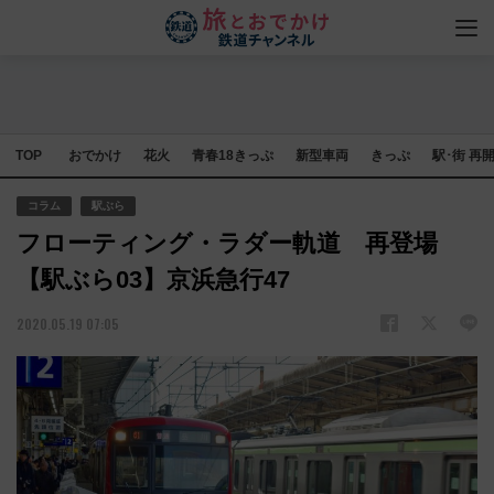
TOP
おでかけ
花火
青春18きっぷ
新型車両
きっぷ
駅･街 再
コラム
駅ぶら
フローティング・ラダー軌道 再登場
【駅ぶら03】京浜急行47
2020.05.19 07:05