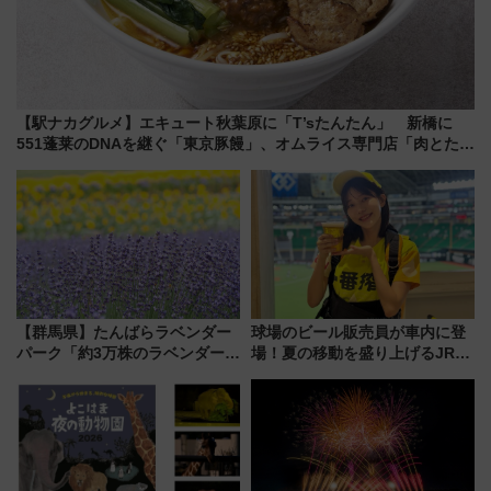
【駅ナカグルメ】エキュート秋葉原に「T’sたんたん」 新橋に
551蓬莱のDNAを継ぐ「東京豚饅」、オムライス専門店「肉とたま
ご」新グルメ続々登場！【2026年8月】
【群馬県】たんばらラベンダー
球場のビール販売員が車内に登
パーク「約3万株のラベンダー」
場！夏の移動を盛り上げるJR九
が見頃！新幹線＆無料送迎バス
州「ビール新幹線」7月31日・8
で都心から約1時間半で夏の絶景
月7日限定 ソフトバンクホーク
を！
スとコラボ