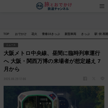
TOP
おでかけ
花火
青春18きっぷ
新型車両
きっぷ
駅･街 再
ニュース
大阪メトロ中央線、昼間に臨時列車運行
へ 大阪・関西万博の来場者が想定越え 7
月から
2025.06.29 17:06