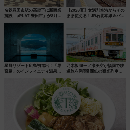
名鉄豊田市駅の高架下に新商業
【2026夏】女満別空港からその
施設「μPLAT 豊田市」が8月26
まま使える！JR石北本線＆バス
日開業！全8店舗が出店し街の新
乗り放題「北見・網走周遊フリ
たな玄関口へ
ーパス」でおトクに道東観光
（8/3発売）
星野リゾート広島初進出！「界
乃木坂46一ノ瀬美空が福岡で鉄
宮島」のインフィニティ温泉と
道旅を満喫⁈ 西鉄の観光列車
古式サウナ「石風呂」を大解剖
「THE RAIL KITCHEN
宿泊料金・アクセスは？（2026
CHIKUGO」で巡る福岡･太宰
年7月23日開業）
府･柳川の旅！YouTubeが公開
に