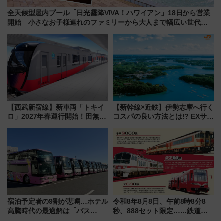
全天候型屋内プール「日光霧降VIVA！ハワイアン」18日から営業
開始 小さなお子様連れのファミリーから大人まで幅広い世代が
一日中楽しる夏のリゾートを楽しんで
【西武新宿線】新車両「トキイ
【新幹線×近鉄】伊勢志摩へ行く
ロ」2027年春運行開始！田無・
コスパの良い方法とは!? EXサー
新所沢にも停車 2028年春には
ビス限定「近鉄伊勢志摩フリー
「第2弾」も
パス」の購入方法と紙版・デジ
タル版の違いを解説
宿泊予定者の9割が悲鳴…ホテル
令和8年8月8日、午前8時8分8
高騰時代の最適解は「バス
秒、888セット限定……鉄道各
泊」!? WILLER最新調査で判明
社の「8・8・8」な記念きっぷ