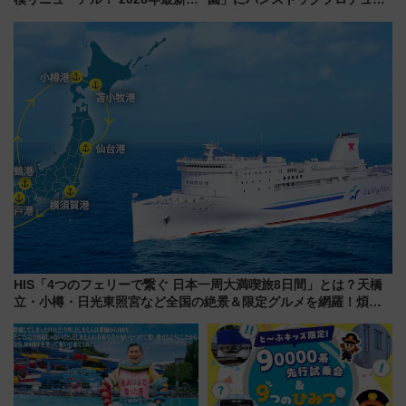
新エリア・工場見学の見どころ
スの新業態『Land Bageri』8/7
と料金・アクセスを徹底解説
オープン 秋からはビストロ営業
（札幌市）
も！
HIS「4つのフェリーで繋ぐ 日本一周大満喫旅8日間」とは？天橋
立・小樽・日光東照宮など全国の絶景＆限定グルメを網羅！煩雑
な手続きも不要でお手軽に楽しめるプランが登場