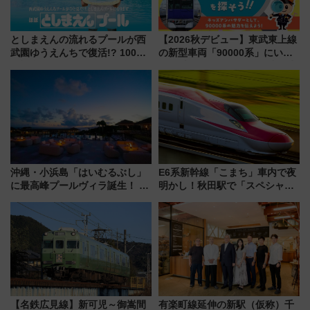
としまえんの流れるプールが西
【2026秋デビュー】東武東上線
武園ゆうえんちで復活!? 100周
の新型車両「90000系」にいち
年記念企画＆「春日のうん○スラ
早く乗れる！ 8/11開催の小学生
イダー」に注目 2026年夏は所
向け先行試乗会でキッズアンバ
沢へ遊びに行こう
サダーになろう
沖縄・小浜島「はいむるぶし」
E6系新幹線「こまち」車内で夜
に最高峰プールヴィラ誕生！ 石
明かし！秋田駅で「スペシャル
垣島から船で向かう究極のご褒
ナイト」8月開催、料金や予約方
美旅「何もしない贅沢」を体験
法は？
してみない？
【名鉄広見線】新可児～御嵩間
有楽町線延伸の新駅（仮称）千