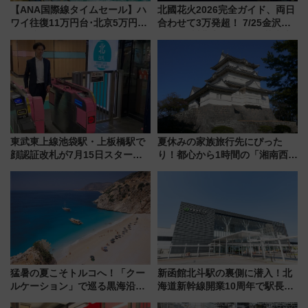
【ANA国際線タイムセール】ハ
北國花火2026完全ガイド、両日
ワイ往復11万円台･北京5万円台
合わせて3万発超！ 7/25金沢大
～、憧れのビジネスクラスも！
会・8/1川北大会の2つの花火大
来春のGW旅行まで狙える激ア
会の日程・アクセス・観覧席ま
ツ路線まとめ（8/10まで）
とめ（石川県）
東武東上線池袋駅・上板橋駅で
夏休みの家族旅行先にぴった
顔認証改札が7月15日スター
り！都心から1時間の「湘南西エ
ト、手ぶらで乗車から買い物ま
リア」満喫ガイド 鎌倉・江の
でシームレスに
島とは異なる魅力を持つ今夏の
注目スポット
猛暑の夏こそトルコへ！「クー
新函館北斗駅の裏側に潜入！北
ルケーション」で巡る黒海沿岸
海道新幹線開業10周年で駅長
やエーゲ海の避暑リゾート 関
室・地下通路など公開イベン