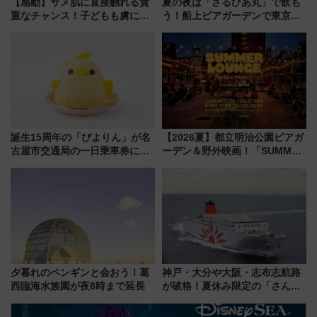
【感動】サメ肌に直接触れる貴
夏の夜は「さるびあ丸」で飲も
重なチャンス！子どもも虜にな
う！船上ビアガーデンで東京湾
る鴨川シーワールド「エイとサ
の夜景を眺めながら軽く一
メのタッチングプール」【夏休
杯……工場直送生ビールや島グ
み限定企画】
ルメが美味い
誕生15周年の「ぴよりん」が名
【2026夏】都立明治公園ビアガ
古屋市交通局の一日乗車券に！
ーデン＆野外映画！「SUMMER
東山線では貸切電車も登場【限
LOUNGE」のアクセスと上映ス
定1万5000枚】
ケジュール 夜風とビール、映画
を満喫！
夕暮れのペンギンと会おう！葛
神戸・大分や大阪・志布志航路
西臨海水族園が夜8時まで延長
が破格！夏休み限定の「さんふ
らわあスペシャルセール」スタ
ート 夕朝食ビュッフェ付きで