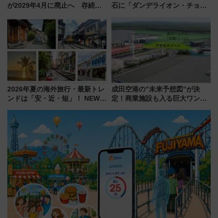
が2029年4月に廃止へ 存続協
石に「ダンデライオン・チョコ
議終了で100年の歴史に幕
レート」が出店！ 東京メトロが
1億円出資で挑む新時代のまちづ
くりとは？
2026年夏の海外旅行・最新トレ
成田空港の”未来予想図”が決
ンドは「安・近・短」！ NEWT
定！商業施設も入る巨大ワンタ
調査から読み解く、最新の人気
ーミナル、京成の高架新駅整備
渡航先TOP5とは？ 円安時代の
で新型特急が品川･羽田とを結
旅行術
ぶ！ JR空港駅は2面3線化！