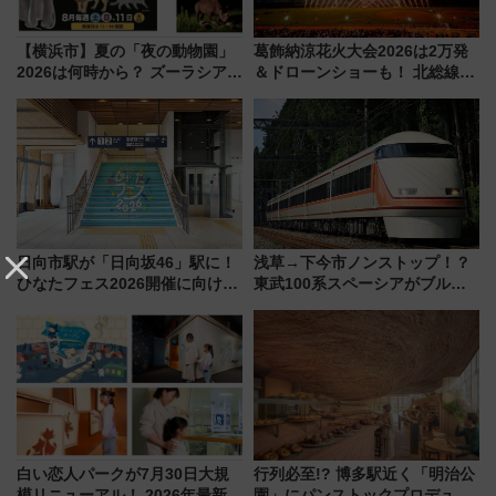
【横浜市】夏の「夜の動物園」
葛飾納涼花火大会2026は2万発
2026は何時から？ ズーラシア・
＆ドローンショーも！ 北総線を
野毛山・金沢の電車アクセスや
使った穴場アクセスや臨時列
見どころ、限定イベントを徹底
車、観覧スポット情報と周辺観
解説！
光まとめ（7/28開催）
日向市駅が「日向坂46」駅に！
浅草→下今市ノンストップ！？
ひなたフェス2026開催に向けJR
東武100系スペーシアがブルー
九州が記念きっぷや臨時列車で
リボン賞35周年記念で「デビュ
全力応援 夜行列車「ドリーム
ー当時の停車駅」を再現 運転
おひさま号」も走る
時刻や特急券の買い方を紹介
白い恋人パークが7月30日大規
行列必至!? 博多駅近く「明治公
模リニューアル！ 2026年最新の
園」にパンストックプロデュー