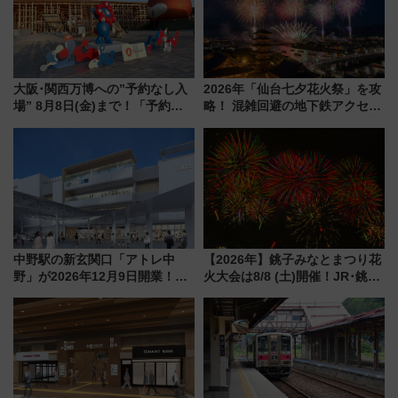
大阪･関西万博への”予約なし入
2026年「仙台七夕花火祭」を攻
場” 8月8日(金)まで！「予約可
略！ 混雑回避の地下鉄アクセス
能引換券」は7月31日で販売を
からまだ買える有料席情報、花
終了、会期後半は混雑を予想
火前に楽しむ仙台観光ルートま
で解説！
中野駅の新玄関口「アトレ中
【2026年】銚子みなとまつり花
野」が2026年12月9日開業！新
火大会は8/8 (土)開催！JR･銚子
改札直結で屋上BBQも楽しめる
電鉄の臨時列車やアクセス情
注目スポット
報、利根川に咲く8,000発の大迫
力＆屋台を満喫