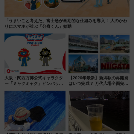
「うまいこと考えた」富士急が画期的な仕組みを導入！ 人のかわ
りにスマホが並ぶ「分身くん」始動
大阪・関西万博公式キャラクタ
【2026年最新】新潟駅の再開発
ー「ミャクミャク」ピンバッジ
はいつ完成？ 万代広場全面完成
新登場！関西の駅構内などで7月
から「にいがた2キロ」・古町再
中旬発売
開発、バスタ新潟構想まで徹底
解説！