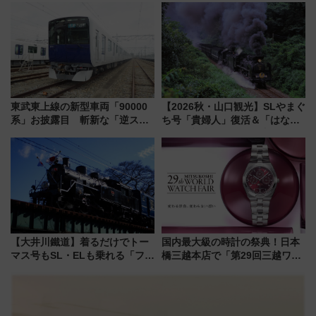
した、推し活遠征や観光時のリ
たち
アルな懐事情
東武東上線の新型車両「90000
【2026秋・山口観光】SLやまぐ
系」お披露目 斬新な「逆スラ
ち号「貴婦人」復活＆「はなあ
ント式」の先頭形状と明るく開
かり」初走行区間も！山口DCの
放的な車内空間に注目、デビュ
注目観光列車まとめ きっぷの取
ーは9月
り方は？
【大井川鐵道】着るだけでトー
国内最大級の時計の祭典！日本
マス号もSL・ELも乗れる「フリ
橋三越本店で「第29回三越ワー
ーきっぷTシャツ」8月6日より
ルドウォッチフェア」開幕
受注販売
【2026年8月5日～25日】