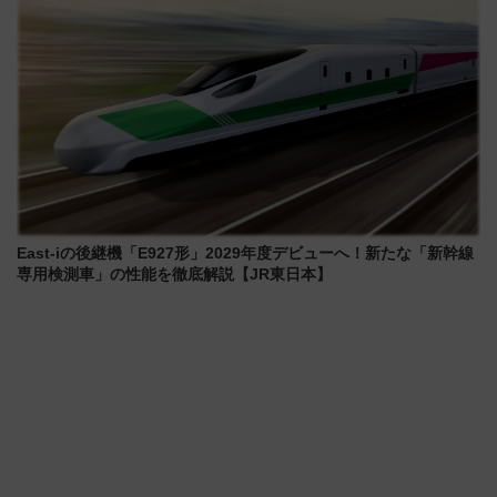
East-iの後継機「E927形」2029年度デビューへ！新たな「新幹線
専用検測車」の性能を徹底解説【JR東日本】