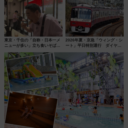
連検索数が前年比237％増、ナ
ト 参加方法や体験内容を紹介
ショジオも認める『2026年に訪
れるべき世界の旅先』
東京・千住の「自称・日本一メ
2026年夏・京急「ウィング・シ
ニューが多い」立ち食いそば屋
ート」平日特別運行 ダイヤ・
とは？ ＢＳ日テレ『ドランク塚
乗車方法を解説！2階建てバスや
地のふらっと立ち食いそば』
三浦海岸を堪能できるお出かけ
7/27夜10時～放送
プランもご紹介