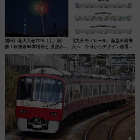
8/1～31）
情報まとめ
隅田川花火大会7/25（土）開
北九州モノレール、新型車両導
催！銀座線96本増発と 激混みの
入へ 今日からデザイン総選挙
「浅草駅」を回避する最寄り駅･
始まる
アクセス攻略法、2万発の花火が
都心の夜に！