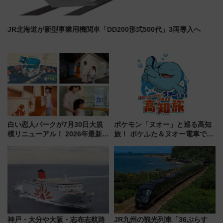
JR北海道が新型事業用機関車「DD200形式500代」3両導入へ
白い恋人パークが7月30日大規
ポケモン「ヌオー」と巡る高知
模リニューアル！ 2026年最新の
旅！ ポケふた＆ヌオー電車で楽
新エリア・工場見学の見どころ
しむ鉄道スタンプラリーで土佐
と料金・アクセスを徹底解説
路の絶景と絶品グルメを満喫！
（札幌市）
（7月18日スタート）
神戸・大分や大阪・志布志航路
JR九州の観光列車「36ぷらす