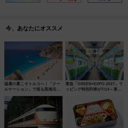
今、あなたにオススメ
猛暑の夏こそトルコへ！「クー
東急「GREEN×EXPO 2027」ラ
ルケーション」で巡る黒海沿岸
ッピング特別列車が7/14～東
やエーゲ海の避暑リゾート 関
横・田園都市・目黒線でデビュ
連検索数が前年比237％増、ナ
ー！ 注目の編成やデザインまと
ショジオも認める『2026年に訪
め
れるべき世界の旅先』