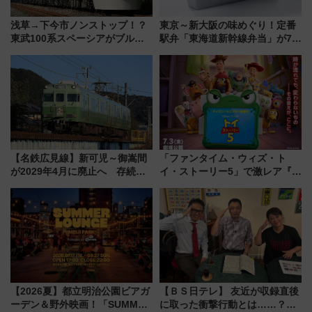
浅草→下今市ノンストップ！？
東京～新大阪の味めぐり！定番
東武100系スペーシアがブルー
駅弁「東海道新幹線弁当」が7月
リボン賞35周年記念で「デビュ
21日にリニューアル発売
ー当時の停車駅」を再現 運転
時刻や特急券の買い方を紹介
【名鉄広見線】新可児～御嵩間
「ファンタイム・ウィズ・ト
が2029年4月に廃止へ 存続協
イ・ストーリー5」で激レア『ロ
議終了で100年の歴史に幕
ルカナ』カードをゲット！最新
デコレーションも徹底解説
【2026夏】都立明治公園ビアガ
【ＢＳ日テレ】 友近が収録直後
ーデン＆野外映画！「SUMMER
に取った衝撃行動とは……？