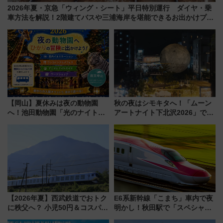
2026年夏・京急「ウィング・シート」平日特別運行 ダイヤ・乗
車方法を解説！2階建てバスや三浦海岸を堪能できるお出かけプラ
ンもご紹介
【岡山】夏休みは夜の動物園
秋の夜はシモキタへ！「ムーン
へ！池田動物園「光のナイトズ
アートナイト下北沢2026」でイ
ー2026」で光と動物が彩る特別
マーシブシアターやアート巡り
な夜
を満喫しよう
【2026年夏】西武鉄道でおトク
E6系新幹線「こまち」車内で夜
に秩父へ？ 小児50円＆コスパ最
明かし！秋田駅で「スペシャル
強きっぷで「安・近・短」な家
ナイト」8月開催、料金や予約方