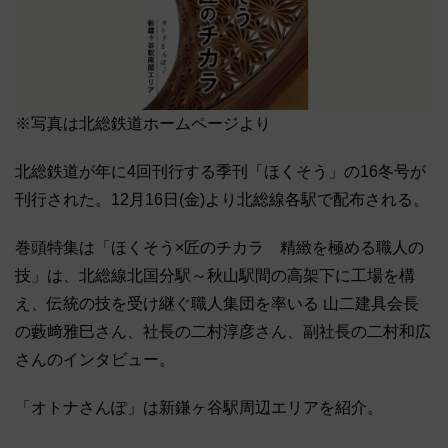
※写真は北総鉄道ホームページより
北総鉄道が年に4回刊行する季刊「ほくそう」の16冬号が
刊行された。12月16日(金)より北総線各駅で配布される。
巻頭特集は「ほくそう×匠のチカラ 精緻を極める職人の
技」は、北総線北国分駅～秋山駅間の高架下に工場を構
え、伝統の技を受け継ぐ職人集団を率いる 山二建具会長
の藪﨑雅巳さん、社長の二村淳彦さん、副社長の二村和広
さんのインタビュー。
「オトナさんぽ」は新鎌ヶ谷駅周辺エリアを紹介。