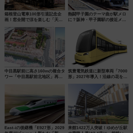
箱根登山電車100形引退記念企
熱闘甲子園のテーマ曲が駅メロ
画！窓全開で涼を楽しむ「天然
に？阪神・甲子園駅の接近メロ
クーラー体験号」と限定鉄コレ
ディがVaundy「かげろう」×向
発売
谷実アレンジの特別仕様へ、8月
5日始発から
中目黒駅前に高さ160mの複合タ
筑豊電気鉄道に新型車両「7000
ワー「中目黒駅前北地区」再開
形」2027年導入！沿線の花をイ
発の全貌
メージしたイエローを採用 車
内は落ち着いたゆとりある空間
に
East-iの後継機「E927形」2029
来館1422万人突破！ゆめが丘駅