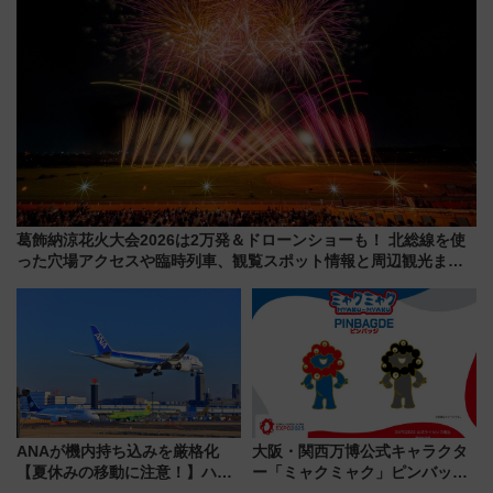
葛飾納涼花火大会2026は2万発＆ドローンショーも！ 北総線を使
った穴場アクセスや臨時列車、観覧スポット情報と周辺観光まと
め（7/28開催）
ANAが機内持ち込みを厳格化
大阪・関西万博公式キャラクタ
【夏休みの移動に注意！】ハン
ー「ミャクミャク」ピンバッジ
ドバッグやPCケースも対象の
新登場！関西の駅構内などで7月