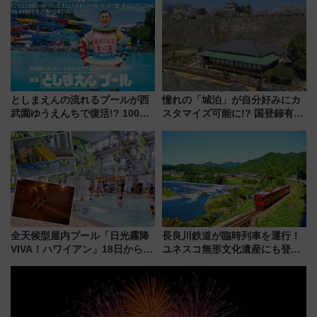
族旅行！ 深夜の正丸トンネル探
法は？
検や特急ラビューも
としまえんの流れるプールが西
憧れの「城泊」が自分好みにカ
武園ゆうえんちで復活!? 100周
スタマイズ可能に!? 国登録有形
年記念企画＆「春日のうん○スラ
文化財・丸亀城「延寿閣別館」
イダー」に注目 2026年夏は所
にオーダーメイド型の宿泊プラ
沢へ遊びに行こう
ンが誕生！
全天候型屋内プール「日光霧降
長良川鉄道が臨時列車を運行！
VIVA！ハワイアン」18日から営
ユネスコ無形文化遺産にも登録
業開始 小さなお子様連れのフ
された「郡上おどり」楽しむ人
ァミリーから大人まで幅広い世
に 乗車には予約が必要
代が一日中楽しる夏のリゾート
を楽しんで