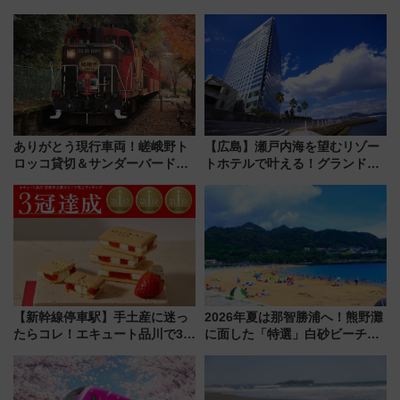
ありがとう現行車両！嵯峨野ト
【広島】瀬戸内海を望むリゾー
ロッコ貸切＆サンダーバードレ
トホテルで叶える！グランドプ
ストランで語り合う秋の京都
リンスホテル広島のフォトウエ
斉藤雪乃＆福原トシヒロと行
ディング＆カジュアルパーティ
く！9月13日「京都の鉄道満喫
ープラン
ツアー」開催
【新幹線停車駅】手土産に迷っ
2026年夏は那智勝浦へ！熊野灘
たらコレ！エキュート品川で3年
に面した「特選」白砂ビーチは
連続売上1位を獲得した定番手土
必見 「第17回那智勝浦町花火大
産スイーツとは？
会」は8月11日開催！