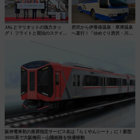
JALとマリオットの強力タッ
所沢から伊香保温泉・草津温泉
グ！ フライトと宿泊のステイタ
へ直行！「ゆめぐり所沢・川越
スマッチでFLY ON ポイントや
号」で群馬の温泉旅をもっと気
上級会員資格を効率よく獲得す
軽に 運行ダイヤ・運賃を解説
る方法を解説
阪神電車初の座席指定サービス名は「らくやんシート」に！新型
3000系で大阪梅田～山陽姫路を快適移動