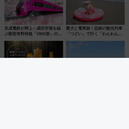
京成電鉄が押上～成田空港を結
愛犬と電車旅！近鉄の観光列車
ぶ新型有料特急「3900形」のコ
「つどい」で行く「わんわん列
ンセプト・デザイン公開 愛称
車」第5弾！海辺のBBQも楽し
募集も実施
める日帰りツアー
全国1位は小田原のタワーマンシ
【車なし日帰り】三浦半島・絶
ョン！新幹線通勤が変える？
景カフェと透明度AA穴場ビーチ
「住みたい街」の最新トレンド
を巡る！ おトクな電車きっぷ活
【新築マンション人気ランキン
用してストレスフリー旅へ行こ
グ】
う！