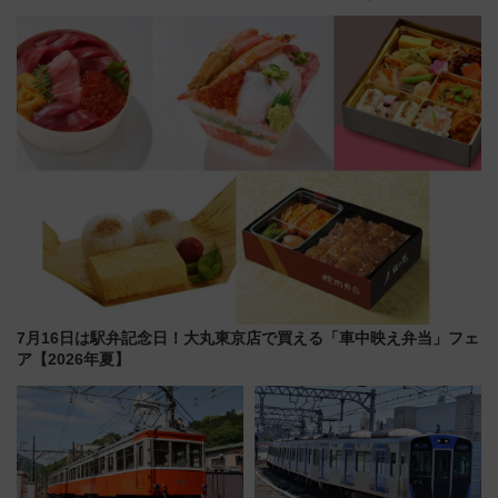
LOUNGE」のアクセスと上映ス
『友近・礼二の妄想トレイン』
ケジュール 夜風とビール、映画
で極上の夏祭り鉄道旅を放送
を満喫！
7月16日は駅弁記念日！大丸東京店で買える「車中映え弁当」フェ
ア【2026年夏】