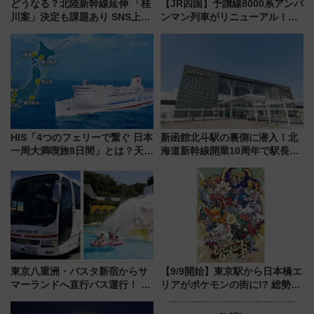
どうなる？北陸新幹線延伸 「桂
【JR四国】予讃線8000系アンパ
川案」決定も課題あり SNS上の
ンマン列車がリニューアル！内
声は
外装デザイン公開 デビューは
今年12月
HIS「4つのフェリーで繋ぐ 日本
新函館北斗駅の裏側に潜入！北
一周大満喫旅8日間」とは？天橋
海道新幹線開業10周年で駅長
立・小樽・日光東照宮など全国
室・地下通路など公開イベン
の絶景＆限定グルメを網羅！煩
ト 参加方法や体験内容を紹介
雑な手続きも不要でお手軽に楽
しめるプランが登場
東京八重洲・バスタ新宿からサ
【9/9開始】東京駅から日本橋エ
マーランドへ直行バス運行！ お
リアがポケモンの街に!? 総勢
トクな1Dayパスで夏のプールと
100匹以上が出現「レジェンド
推し活を楽しもう！（2026年
リサーチ」本格謎解き・グッズ