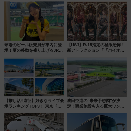
「身の回り品」新サイズ制限
中旬発売
(40×30×20cm)おさらい
球場のビール販売員が車内に登
【USJ】R-15指定の極限恐怖！
場！夏の移動を盛り上げるJR九
新アトラクション「『バイオハ
州「ビール新幹線」7月31日・8
ザード レクイエム』 ザ・ダイ
月7日限定 ソフトバンクホーク
ブ」今秋登場 ―予測不能の恐
スとコラボ
怖に泣き叫べ―
【推し活×遠征】好きなライブ会
成田空港の”未来予想図”が決
場ランキングTOP3！ 東京ドー
定！商業施設も入る巨大ワンタ
ムや大阪城ホールが選ばれる理
ーミナル、京成の高架新駅整備
由と交通アクセス術、ライブ会
で新型特急が品川･羽田とを結
場に何を求める？
ぶ！ JR空港駅は2面3線化！