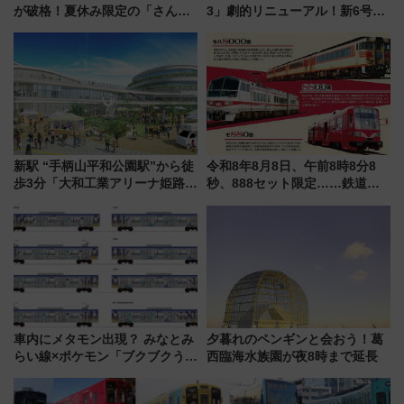
が破格！夏休み限定の「さんふ
3」劇的リニューアル！新6号車
らわあスペシャルセール」スタ
“1〜2名用グリーン個室”と曜日
ート 夕朝食ビュッフェ付きで
別 “プレミアムランチ”導入･ル
快適な船旅はいかが？
ートや価格など解説
新駅 “手柄山平和公園駅”から徒
令和8年8月8日、午前8時8分8
歩3分「大和工業アリーナ姫路」
秒、888セット限定……鉄道各
10月開業！Novelbright公演 や
社の「8・8・8」な記念きっぷ
大相撲巡業など 豪華イベントと
たち
アクセス
車内にメタモン出現？ みなとみ
夕暮れのペンギンと会おう！葛
らい線×ポケモン「ブクブクうみ
西臨海水族園が夜8時まで延長
ぞこの街」ラッピング電車が運
行開始に！ この夏は直通列車で