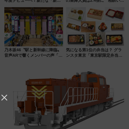
年度デビューへ！新たな「新幹
の乗降人員は2.4倍に 相鉄いず
線専用検測車」の性能を徹底解
み野線「ゆめが丘ソラトス」2周
説【JR東日本】
年祭にそうにゃん＆DB.スター
マンが登場
乃木坂46〝駅と新幹線に降臨〟
気になる第1位の弁当は？ グラ
音声ARで響くメンバーの声「真
ンスタ東京「東京駅限定弁当
夏の全国ツアー2026」
2026 売上ランキング」