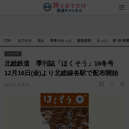
TOP
おでかけ
花火
青春18きっぷ
新型車両
きっぷ
駅･街 再
ニュース
北総鉄道 季刊誌「ほくそう」16冬号
12月16日(金)より北総線各駅で配布開始
2016.12.16 16:12