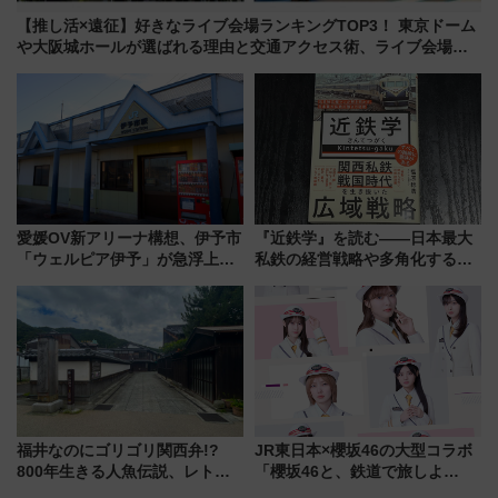
【推し活×遠征】好きなライブ会場ランキングTOP3！ 東京ドーム
や大阪城ホールが選ばれる理由と交通アクセス術、ライブ会場に
何を求める？
愛媛OV新アリーナ構想、伊予市
『近鉄学』を読む――日本最大
「ウェルピア伊予」が急浮上！
私鉄の経営戦略や多角化する事
サイボウズ青野社長の参加表明
業の根底にある考えを浮き彫り
で探る鉄道アクセスの未来
にする一冊
福井なのにゴリゴリ関西弁!?
JR東日本×櫻坂46の大型コラボ
800年生きる人魚伝説、レトロ
「櫻坂46と、鉄道で旅しよ
建築の町並み「小浜西組」、町
う。」が7月20日より始動！新