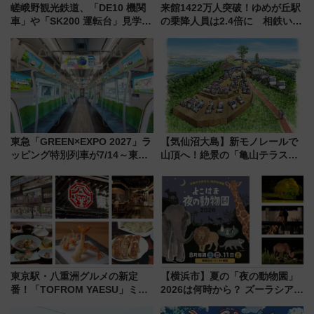
嵯峨野観光鉄道、「DE10 機関
来館1422万人突破！ゆめが丘駅
車」や「SK200 運転台」見学ツ
の乗降人員は2.4倍に 相鉄いず
アーを開催！ ラストランイベン
み野線「ゆめが丘ソラトス」2周
トの一環で激レア体験できちゃ
年祭にそうにゃん＆DB.スター
うかも 参加方法やスケジュール
マンが登場
をご紹介
東急「GREEN×EXPO 2027」ラ
【気仙沼大島】新モノレールで
ッピング特別列車が7/14～東
山頂へ！絶景の「亀山テラス
横・田園都市・目黒線でデビュ
360°」が7月19日オープン、休
ー！ 注目の編成やデザインまと
暇村のお得な日帰りプランも登
め
場
東京駅・八重洲グルメの新定
【横浜市】夏の「夜の動物園」
番！「TOFROM YAESU」ミシ
2026は何時から？ ズーラシア・
ュラン店から大衆酒場まで68店
野毛山・金沢の電車アクセスや