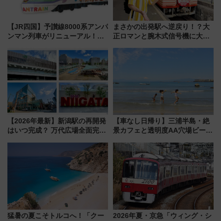
【JR四国】予讃線8000系アンパ
まさかの出発駅へ逆戻り！？大
ンマン列車がリニューアル！内
正ロマンと腕木式信号機に大興
外装デザイン公開 デビューは
奮「新・鉄道ひとり旅」277回
今年12月
目の舞台は岐阜県の「明知鉄
道」
【2026年最新】新潟駅の再開発
【車なし日帰り】三浦半島・絶
はいつ完成？ 万代広場全面完成
景カフェと透明度AA穴場ビーチ
から「にいがた2キロ」・古町再
を巡る！ おトクな電車きっぷ活
開発、バスタ新潟構想まで徹底
用してストレスフリー旅へ行こ
解説！
う！
猛暑の夏こそトルコへ！「クー
2026年夏・京急「ウィング・シ