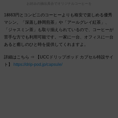
お好みの抽出具合でオリジナルコーヒーを
1杯63円とコンビニのコーヒーよりも格安で楽しめる優秀
マシン。「深蒸し静岡煎茶」や「アールグレイ紅茶」、
「ジャスミン茶」も取り揃えられているので、コーヒーが
苦手な方でも利用可能です。一家に一台、オフィスに一台
あると癒しのひと時を提供してくれますよ。
詳細はこちら ⇒ 【UCCドリップポッド カプセル特設サイ
ト】
https://drip-pod.jp/capsule/