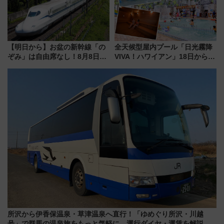
【明日から】お盆の新幹線「の
全天候型屋内プール「日光霧降
ぞみ」は自由席なし！8月8日午
VIVA！ハワイアン」18日から営
前はほぼ満席…でも数時間ズラ
業開始 小さなお子様連れのフ
せば空きが見つかることも 混
ァミリーから大人まで幅広い世
雑避ける「空席」探しのコツ
代が一日中楽しる夏のリゾート
を楽しんで
所沢から伊香保温泉・草津温泉へ直行！「ゆめぐり所沢・川越
号」で群馬の温泉旅をもっと気軽に 運行ダイヤ・運賃を解説