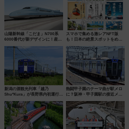
はどう変わる？
山陽新幹線「こだま」N700系
スマホで集める激レアNFT版
6000番代が新デザインに！産学
も！日本の絶景スポットをめぐ
連携で描く瀬戸内の波模様 運
って集める「索道印(さくどうい
用は今冬から
ん)」企画がスタート
新潟の酒観光列車「越乃
熱闘甲子園のテーマ曲が駅メロ
Shu*Kura」が長野県内初運行！
に？阪神・甲子園駅の接近メロ
地酒と食を味わう信州プレDC特
ディがVaundy「かげろう」×向
別企画
谷実アレンジの特別仕様へ、8月
5日始発から