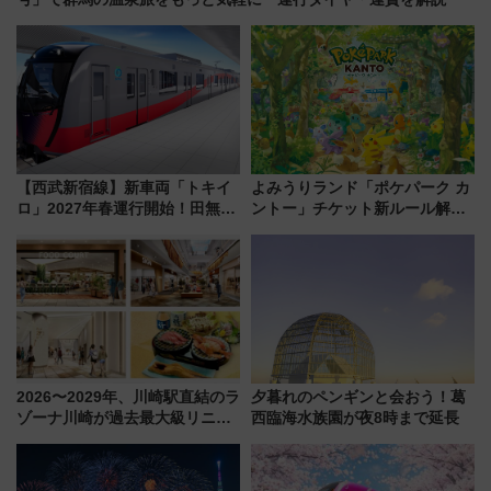
【西武新宿線】新車両「トキイ
よみうりランド「ポケパーク カ
ロ」2027年春運行開始！田無・
ントー」チケット新ルール解
新所沢にも停車 2028年春には
説！購入制限の緩和と入場時の
「第2弾」も
本人確認が11月スタート
2026〜2029年、川崎駅直結のラ
夕暮れのペンギンと会おう！葛
ゾーナ川崎が過去最大級リニュ
西臨海水族園が夜8時まで延長
ーアル！ フードコート拡大など
「いつから何が変わるか」徹底
解説！