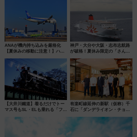
屋カフェで非日常を！週末観光
潟・長野・庄内へ
に最適な小浜の歩き方
ANAが機内持ち込みを厳格化
神戸・大分や大阪・志布志航路
【夏休みの移動に注意！】ハン
が破格！夏休み限定の「さんふ
ドバッグやPCケースも対象の
らわあスペシャルセール」スタ
「身の回り品」新サイズ制限
ート 夕朝食ビュッフェ付きで
(40×30×20cm)おさらい
快適な船旅はいかが？
【大井川鐵道】着るだけでトー
有楽町線延伸の新駅（仮称）千
マス号もSL・ELも乗れる「フリ
石に「ダンデライオン・チョコ
ーきっぷTシャツ」8月6日より
レート」が出店！ 東京メトロが
受注販売
1億円出資で挑む新時代のまちづ
くりとは？