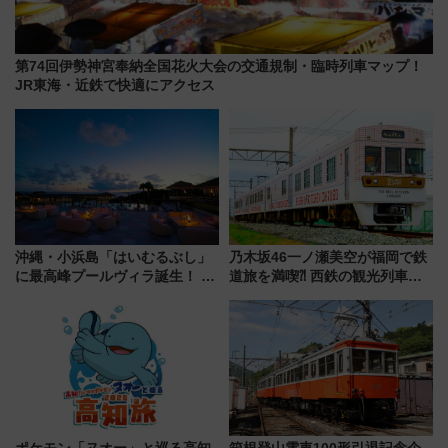
第74回伊勢神宮奉納全国花火大会の交通規制・臨時列車マップ！
JR東海・近鉄で快適にアクセス
沖縄・小浜島「はいむるぶし」
乃木坂46一ノ瀬美空が福岡で鉄
に最高峰プールヴィラ誕生！ 石
道旅を満喫⁈ 西鉄の観光列車
垣島から船で向かう究極のご褒
「THE RAIL KITCHEN
美旅「何もしない贅沢」を体験
CHIKUGO」で巡る福岡･太宰
してみない？
府･柳川の旅！YouTubeが公開
に
ポケモン「ヌオー」と巡る高知
箱根登山電車100形引退記念企