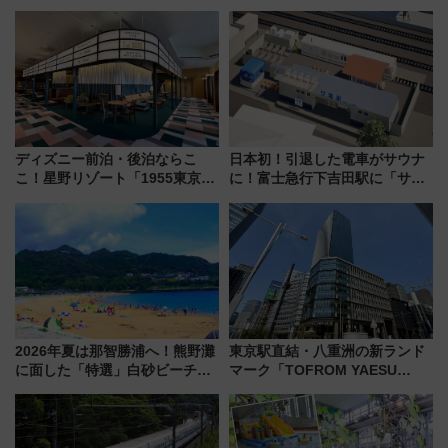
車」第5弾！海辺のBBQも楽し
泊」!? WILLER最新調査で判明
める日帰りツアー
した、推し活遠征や観光時のリ
アルな懐事情
ディズニー前泊・後泊ならこ
日本初！引退した電車がサウナ
こ！星野リゾート「1955東京ベ
に！富士急行下吉田駅に「サ電
イ」が子連れや夕食難民を救う5
（SADEN）」2026年12月開
つの理由 無料バス＆24時間サー
業 行き交う電車の音や振動を
ビスで混雑回避
感じながら「ととのう」新感覚
2026年夏は那智勝浦へ！熊野灘
東京駅直結・八重洲の新ランド
に面した「特選」白砂ビーチは
マーク「TOFROM YAESU
必見 「第17回那智勝浦町花火大
TOWER」9/10開業！ 雨に濡れ
会」は8月11日開催！
ないバスターミナル直結でスキ
マ時間が充実