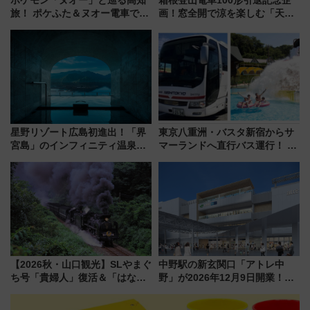
旅！ ポケふた＆ヌオー電車で楽
画！窓全開で涼を楽しむ「天然
しむ鉄道スタンプラリーで土佐
クーラー体験号」と限定鉄コレ
路の絶景と絶品グルメを満喫！
発売
（7月18日スタート）
星野リゾート広島初進出！「界
東京八重洲・バスタ新宿からサ
宮島」のインフィニティ温泉と
マーランドへ直行バス運行！ お
古式サウナ「石風呂」を大解剖
トクな1Dayパスで夏のプールと
宿泊料金・アクセスは？（2026
推し活を楽しもう！（2026年
年7月23日開業）
8/1～31）
【2026秋・山口観光】SLやまぐ
中野駅の新玄関口「アトレ中
ち号「貴婦人」復活＆「はなあ
野」が2026年12月9日開業！新
かり」初走行区間も！山口DCの
改札直結で屋上BBQも楽しめる
注目観光列車まとめ きっぷの取
注目スポット