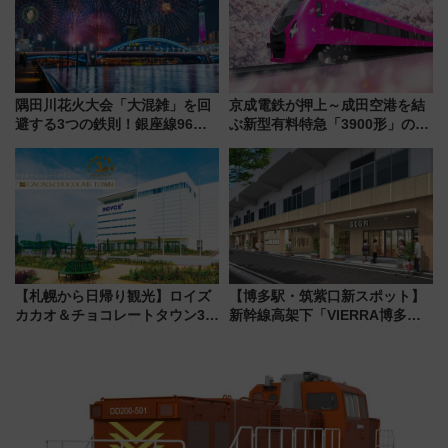
隅田川花火大会「大混雑」を回
京成電鉄が押上～成田空港を結
避する3つの鉄則！銀座線96本
ぶ新型有料特急「3900形」のコ
増発･浅草線臨時ダイヤ･スカイ
ンセプト・デザイン公開 愛称
ツリー駅の規制まとめ 7/25開催
募集も実施
（2026年）
【札幌から日帰り観光】ロイズ
【博多駅・筑紫口新スポット】
カカオ＆チョコレートタウン3周
新幹線高架下「VIERRA博多テ
年！ 9月は入場料半額やチョコ
ラス」が9/18開業！九州初出店
詰め放題を開催、ロイズタウン
など注目の全6店舗 「博多活憩
駅からのアクセスも
通り」も一新