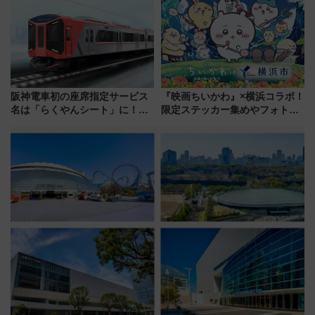
舗が集結した食の空間を徹底解
見どころ、限定イベントを徹底
剖！（9/10開業）
解説！
阪神電車初の座席指定サービス
『映画ちいかわ』×横浜コラボ！
名は「らくやんシート」に！新
限定ステッカー集めやフォトス
型3000系で大阪梅田～山陽姫路
ポット、特別花火でみなとみら
を快適移動
いを満喫しよう（花火鑑賞会応
募は7/12まで！）