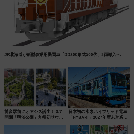
JR北海道が新型事業用機関車「DD200形式500代」3両導入へ
博多駅前にオアシス誕生！ 8/7
日本初の水素ハイブリッド電車
開園「明治公園」九州初サウナ
「HYBARI」2027年度末営業運
TOTOPAや日本一のピザなど絶
転へ 鉄道・発電・まちづくり
品グルメ登場で駅前の過ごし方
で水素利活用が加速