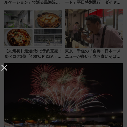
ルケーション」で巡る黒海沿岸
ート」平日特別運行 ダイヤ・
やエーゲ海の避暑リゾート 関
乗車方法を解説！2階建てバスや
連検索数が前年比237％増、ナ
三浦海岸を堪能できるお出かけ
ショジオも認める『2026年に訪
プランもご紹介
れるべき世界の旅先』
【九州初】最短2秒で予約完売！
東京・千住の「自称・日本一メ
食べログ1位「400℃ PIZZA」が
ニューが多い」立ち食いそば屋
博多駅すぐの明治公園に8/7オー
とは？ ＢＳ日テレ『ドランク塚
プン。もつ鍋風など限定メニュ
地のふらっと立ち食いそば』
ーも
7/27夜10時～放送