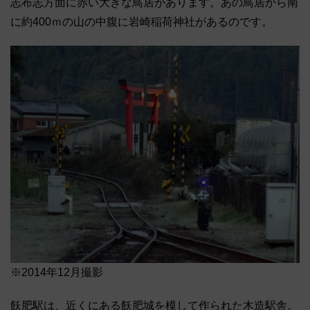
志布志方面に赤い大きな鳥居があります。あの鳥居から南
に約400ｍの山の中腹に岩崎稲荷神社があるのです。
※2014年12月撮影
飫肥駅は、近くにある飫肥城を模して作られた木造駅舎。