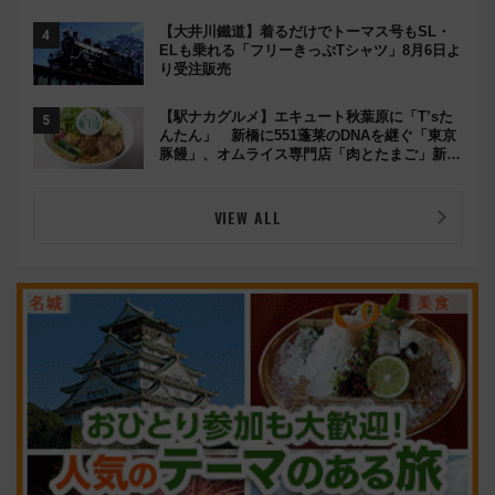
【大井川鐵道】着るだけでトーマス号もSL・
ELも乗れる「フリーきっぷTシャツ」8月6日よ
り受注販売
【駅ナカグルメ】エキュート秋葉原に「T’sた
んたん」 新橋に551蓬莱のDNAを継ぐ「東京
豚饅」、オムライス専門店「肉とたまご」新グ
ルメ続々登場！【2026年8月】
VIEW ALL