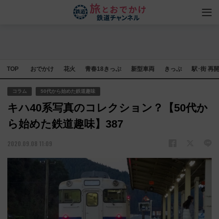
TOP
おでかけ
花火
青春18きっぷ
新型車両
きっぷ
駅･街 再
コラム
50代から始めた鉄道趣味
キハ40系写真のコレクション？【50代か
ら始めた鉄道趣味】387
2020.09.08 11:09