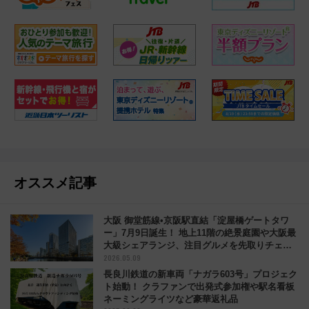
オススメ記事
大阪 御堂筋線•京阪駅直結「淀屋橋ゲートタワ
ー」7月9日誕生！ 地上11階の絶景庭園や大阪最
大級シェアランジ、注目グルメを先取りチェッ
2026.05.09
ク！
長良川鉄道の新車両「ナガラ603号」プロジェク
ト始動！ クラファンで出発式参加権や駅名看板
ネーミングライツなど豪華返礼品