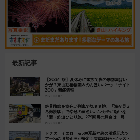
最新記事
【2026年版】夏休みに家族で夜の動物園はい
かが？東山動植物園＆のんほいパーク「ナイト
ZOO」開催情報
2026.08.07
絶景路線を黄色い列車で気まま旅、「海が見え
る難読駅」で幸せの黄色いハンカチに願いを
「新・鉄道ひとり旅」279回目の舞台は「島原
鉄道」
2026.08.07
ドクターイエロー＆500系新幹線の引退記念ツ
アー秋の追加企画が決定！乗車体験やグッズ・