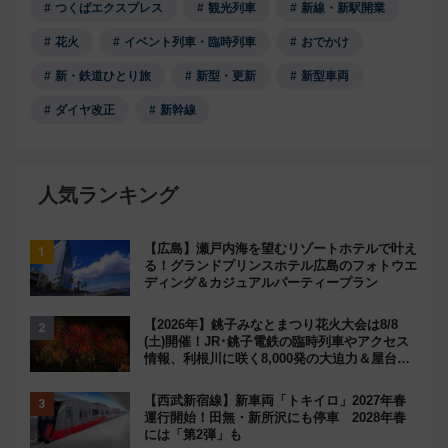
つくばエクスプレス
観光列車
新線・新駅開業
花火
イベント列車・臨時列車
おでかけ
新・鉄道ひとり旅
新型・更新
新型車両
ダイヤ改正
新幹線
人気ランキング
【広島】瀬戸内海を望むリゾートホテルで叶え
る！グランドプリンスホテル広島のフォトウエ
ディング＆カジュアルパーティープラン
【2026年】銚子みなとまつり花火大会は8/8
(土)開催！JR･銚子電鉄の臨時列車やアクセス
情報、利根川に咲く8,000発の大迫力＆屋台を
満喫
【西武新宿線】新車両「トキイロ」2027年春
運行開始！田無・新所沢にも停車 2028年春
には「第2弾」も