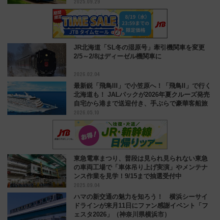
2025.09.29
JR北海道「SL冬の湿原号」牽引機関車を変更
2/5～2/8はディーゼル機関車に
2026.02.04
最新鋭「飛鳥III」で小笠原へ！「飛鳥II」で行く
北海道も！ JALパックが2026年夏クルーズ発売
自宅から港まで送迎付き、手ぶらで豪華客船旅
2026.05.10
東急電車まつり、普段は見られ見られない東急
の車両工場で「車体吊り上げ実演」やメンテナ
ンス作業を見学！9/15まで抽選受付中
2025.09.04
ハマの新交通の魅力を知ろう！ 横浜シーサイ
ドラインが来月11日にファン感謝イベント「フ
ェスタ2026」（神奈川県横浜市）