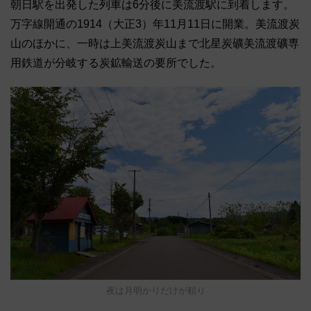
朝日駅を出発した列車は6分後に美流渡駅に到着します。
万字線開通の1914（大正3）年11月11日に開業。美流渡炭
山のほかに、一時は上美流渡炭山まで北星炭礦美流渡礦専
用鉄道が分岐する炭鉱輸送の要所でした。
夜は月明かりだけが頼り