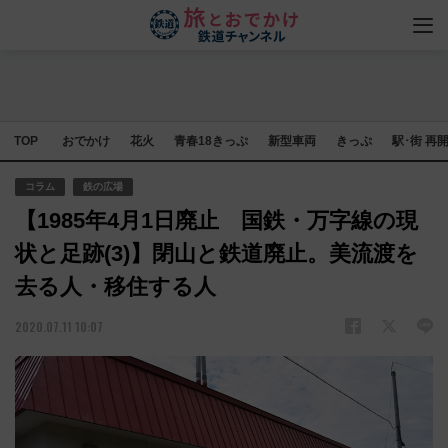
TOP
おでかけ
花火
青春18きっぷ
新型車両
きっぷ
駅･街 再
コラム
鉄の広場
【1985年4月1日廃止 国鉄・万字線の現
状と足跡(3)】閉山と鉄道廃止。美流渡を
去る人・移住する人
2020.07.11 10:07