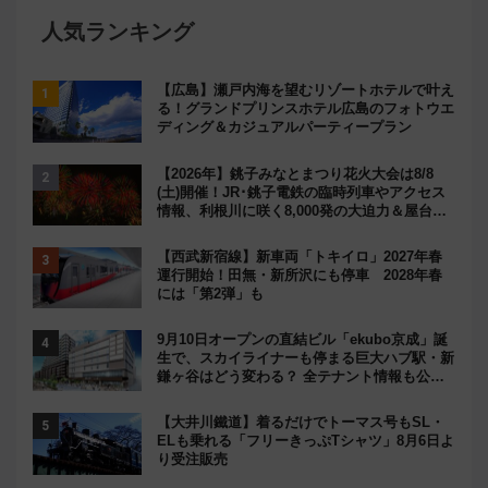
人気ランキング
【広島】瀬戸内海を望むリゾートホテルで叶え
る！グランドプリンスホテル広島のフォトウエ
ディング＆カジュアルパーティープラン
【2026年】銚子みなとまつり花火大会は8/8
(土)開催！JR･銚子電鉄の臨時列車やアクセス
情報、利根川に咲く8,000発の大迫力＆屋台を
満喫
【西武新宿線】新車両「トキイロ」2027年春
運行開始！田無・新所沢にも停車 2028年春
には「第2弾」も
9月10日オープンの直結ビル「ekubo京成」誕
生で、スカイライナーも停まる巨大ハブ駅・新
鎌ヶ谷はどう変わる？ 全テナント情報も公
開！
【大井川鐵道】着るだけでトーマス号もSL・
ELも乗れる「フリーきっぷTシャツ」8月6日よ
り受注販売