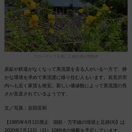
スローライフを楽しむ移住者が増加中
炭鉱や鉄道がなくなって美流渡を去る人がいる一方で、静
かな環境を求めて美流渡に移り住む人もいます。岩見沢市
内へも近く家賃も格安。新しい価値観によって美流渡の良
さが見直されているようです。
文／写真：吉田匡和
【1985年4月1日廃止 国鉄・万字線の現状と足跡(4)】は
2020年7月12日（日）10時頃の掲載を予定しています。