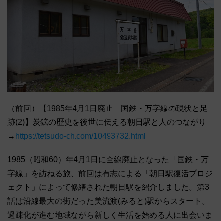
（前回）【1985年4月1日廃止 国鉄・万字線の現状と足
跡(2)】炭鉱の歴史を後世に伝える朝日駅と人のつながり
→
https://tetsudo-ch.com/10493732.html
1985（昭和60）年4月1日に全線廃止となった「国鉄・万
字線」を訪ねる旅、前回は有志による「朝日駅復活プロジ
ェクト」によって修繕された朝日駅を紹介しました。第3
話は沿線最大の街だった美流渡(みると)駅からスタート。
過疎化が進む地域ながら新しく生活を始める人に出会いま