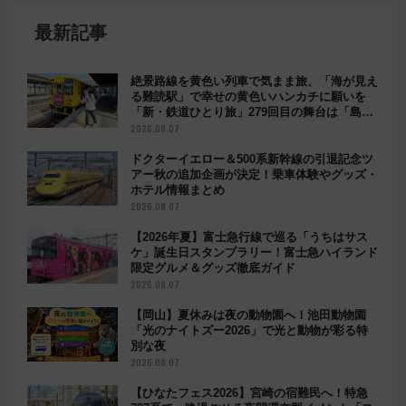
最新記事
絶景路線を黄色い列車で気まま旅、「海が見え
る難読駅」で幸せの黄色いハンカチに願いを
「新・鉄道ひとり旅」279回目の舞台は「島原
鉄道」
2026.08.07
ドクターイエロー＆500系新幹線の引退記念ツ
アー秋の追加企画が決定！乗車体験やグッズ・
ホテル情報まとめ
2026.08.07
【2026年夏】富士急行線で巡る「うちはサス
ケ」誕生日スタンプラリー！富士急ハイランド
限定グルメ＆グッズ徹底ガイド
2026.08.07
【岡山】夏休みは夜の動物園へ！池田動物園
「光のナイトズー2026」で光と動物が彩る特
別な夜
2026.08.07
【ひなたフェス2026】宮崎の宿難民へ！特急