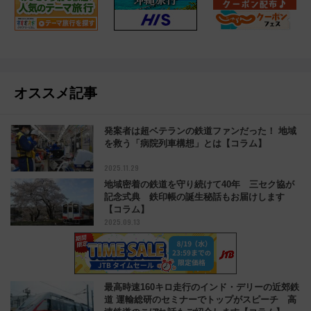
オススメ記事
発案者は超ベテランの鉄道ファンだった！ 地域
を救う「病院列車構想」とは【コラム】
2025.11.29
地域密着の鉄道を守り続けて40年 三セク協が
記念式典 鉄印帳の誕生秘話もお届けします
【コラム】
2025.09.13
最高時速160キロ走行のインド・デリーの近郊鉄
道 運輸総研のセミナーでトップがスピーチ 高