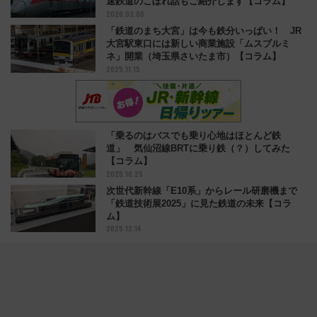
速鉄道のこぼれ話もご紹介します【コラム】
2026.03.06
「鉄道のまち大宮」は今も鉄分いっぱい！ JR
大宮駅東口には新しい商業施設「ムスブルミ
ネ」開業（埼玉県さいたま市）【コラム】
2025.11.15
「乗るのはバスでも乗り心地はほとんど鉄
道」 気仙沼線BRTに乗り鉄（？）してみた
【コラム】
2025.10.25
次世代新幹線「E10系」からレール研磨機まで
「鉄道技術展2025」に見た鉄道の未来【コラ
ム】
2025.12.14