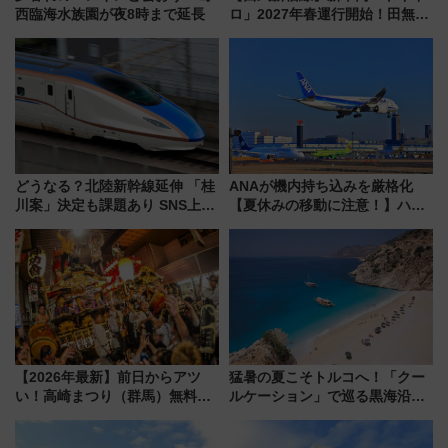
西臨海水族園が夜8時まで延長
ロ」2027年春運行開始！田無・
新所沢にも停車 2028年春には
「第2弾」も
どうなる？北陸新幹線延伸 「桂
ANAが機内持ち込みを厳格化
川案」決定も課題あり SNS上の
【夏休みの移動に注意！】ハン
声は
ドバッグやPCケースも対象の
「身の回り品」新サイズ制限
(40×30×20cm)おさらい
【2026年最新】前日からアツ
猛暑の夏こそトルコへ！「クー
い！高崎まつり（群馬）無料観
ルケーション」で巡る黒海沿岸
覧エリアから初開催100人みこ
やエーゲ海の避暑リゾート 関
しまで
連検索数が前年比237％増、ナ