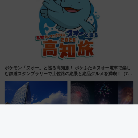
ポケモン「ヌオー」と巡る高知旅！ ポケふた＆ヌオー電車で楽し
む鉄道スタンプラリーで土佐路の絶景と絶品グルメを満喫！（7月
18日スタート）
【広島】瀬戸内海を望むリゾー
富士山と花火の絶景コラボ！
トホテルで叶える！グランドプ
2026年「河口湖湖上祭」を楽し