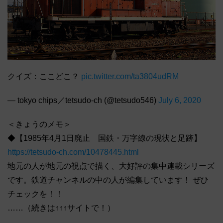
クイズ：ここどこ？
pic.twitter.com/ta3804udRM
— tokyo chips／tetsudo-ch (@tetsudo546)
July 6, 2020
＜きょうのメモ＞
◆【1985年4月1日廃止 国鉄・万字線の現状と足跡】
https://tetsudo-ch.com/10478445.html
地元の人が地元の視点で描く、大好評の集中連載シリーズ
です。鉄道チャンネルの中の人が編集しています！ ぜひ
チェックを！！
……（続きは↑↑↑サイトで！）