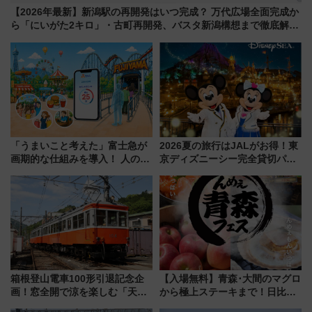
【2026年最新】新潟駅の再開発はいつ完成？ 万代広場全面完成か
ら「にいがた2キロ」・古町再開発、バスタ新潟構想まで徹底解
説！
「うまいこと考えた」富士急が
2026夏の旅行はJALがお得！東
画期的な仕組みを導入！ 人のか
京ディズニーシー完全貸切パー
わりにスマホが並ぶ「分身く
ティー招待券が当たるキャンペ
ん」始動
ーン始まる 条件は「夏の国内
線に2回搭乗」
箱根登山電車100形引退記念企
【入場無料】青森･大間のマグロ
画！窓全開で涼を楽しむ「天然
から極上ステーキまで！日比谷
クーラー体験号」と限定鉄コレ
公園で「んめぇ青森フェス」と