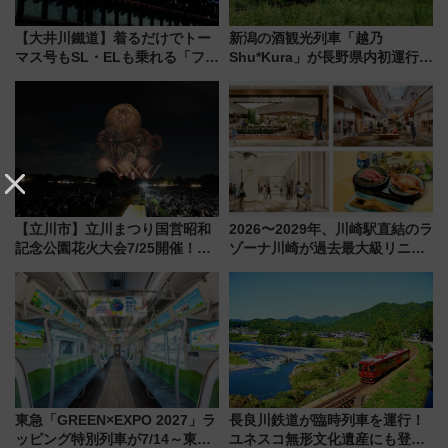
【大井川鐵道】着るだけでトー
新潟の酒観光列車「越乃
マス号もSL・ELも乗れる「フリ
Shu*Kura」が長野県内初運行！
ーきっぷTシャツ」8月6日より
地酒と食を味わう信州プレDC特
受注販売
別企画
【立川市】立川まつり国営昭和
2026〜2029年、川崎駅直結のラ
記念公園花火大会7/25開催！
ゾーナ川崎が過去最大級リニュ
5000発の花火が夜を彩る 今年は
ーアル！ フードコート拡大など
混雑に要注意、その理由は
「いつから何が変わるか」徹底
解説！
東急「GREEN×EXPO 2027」ラ
長良川鉄道が臨時列車を運行！
ッピング特別列車が7/14～東
ユネスコ無形文化遺産にも登録