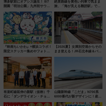
博多駅前にオアシス誕生！ 8/7
絶景路線を黄色い列車で気まま
開園「明治公園」九州初サウナ
旅、「海が見える難読駅」で幸
TOTOPAや日本一のピザなど絶
せの黄色いハンカチに願いを
品グルメ登場で駅前の過ごし方
「新・鉄道ひとり旅」279回目
はどう変わる？
の舞台は「島原鉄道」
『映画ちいかわ』×横浜コラボ！
【2026夏】女満別空港からその
限定ステッカー集めやフォトス
まま使える！JR石北本線＆バス
ポット、特別花火でみなとみら
乗り放題「北見・網走周遊フリ
いを満喫しよう（花火鑑賞会応
ーパス」でおトクに道東観光
募は7/12まで！）
（8/3発売）
有楽町線延伸の新駅（仮称）千
山陽新幹線「こだま」N700系
石に「ダンデライオン・チョコ
6000番代が新デザインに！産学
レート」が出店！ 東京メトロが
連携で描く瀬戸内の波模様 運
1億円出資で挑む新時代のまちづ
用は今冬から