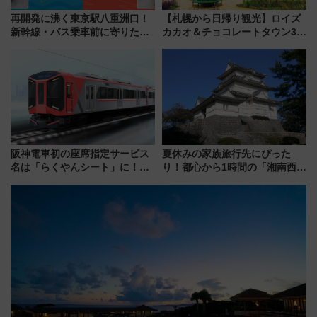
再開発に沸く東京駅八重洲口！
【札幌から日帰り観光】ロイズ
新幹線・バス乗車前に寄りたい
カカオ＆チョコレートタウン3周
「ヤエチカ」2026年夏の「ひん
年！ 9月は入場料半額やチョコ
やり＆スタミナグルメ」6選【新
詰め放題を開催、ロイズタウン
店舗も！】
駅からのアクセスも
阪神電車初の座席指定サービス
夏休みの家族旅行先にぴった
名は「らくやんシート」に！新
り！都心から1時間の「湘南西エ
型3000系で大阪梅田～山陽姫路
リア」満喫ガイド 鎌倉・江の
を快適移動
島とは異なる魅力を持つ今夏の
注目スポット