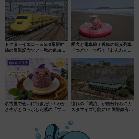
発売
人気フードフェス「肉祭」が同
時開催に！
ドクターイエロー＆500系新幹
愛犬と電車旅！近鉄の観光列車
線の引退記念ツアー秋の追加企
「つどい」で行く「わんわん列
画が決定！乗車体験やグッズ・
車」第5弾！海辺のBBQも楽し
ホテル情報まとめ
める日帰りツアー
名古屋で会いに行きたい！わか
憧れの「城泊」が自分好みにカ
さ生活とコラボした紫の「ブル
スタマイズ可能に!? 国登録有形
ーベリーぴよりん」期間限定販
文化財・丸亀城「延寿閣別館」
売
にオーダーメイド型の宿泊プラ
ンが誕生！