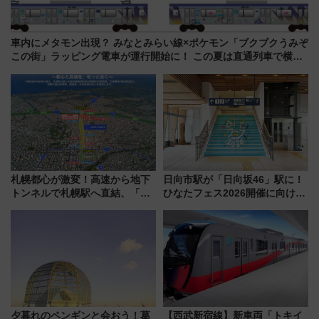
車内にメタモン出現？ みなとみらい線×ポケモン「ブクブクうみぞ
この街」ラッピング電車が運行開始に！ この夏は直通列車で横浜
へ！
札幌都心が激変！高速から地下
日向市駅が「日向坂46」駅に！
トンネルで札幌駅へ直結、「創
ひなたフェス2026開催に向けJR
成川通都心アクセス道路」が7月
九州が記念きっぷや臨時列車で
から本格着工、延長4.8km整備
全力応援 夜行列車「ドリーム
事業の全貌
おひさま号」も走る
夕暮れのペンギンと会おう！葛
【西武新宿線】新車両「トキイ