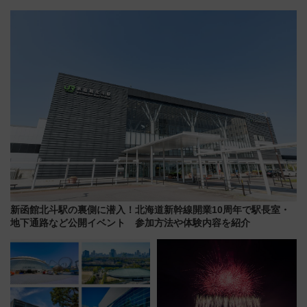
横・田園都市・目黒線でデビュ
された「郡上おどり」楽しむ人
ー！ 注目の編成やデザインまと
に 乗車には予約が必要
め
新函館北斗駅の裏側に潜入！北海道新幹線開業10周年で駅長室・
地下通路など公開イベント 参加方法や体験内容を紹介