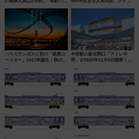
の乗降人員は2.4倍に 相鉄いず
800年生きる人魚伝説、レトロ
み野線「ゆめが丘ソラトス」2周
建築の町並み「小浜西組」、町
年祭にそうにゃん＆DB.スター
屋カフェで非日常を！週末観光
マンが登場
に最適な小浜の歩き方
ハウステンボスに初の「絶景コ
中野駅の新玄関口「アトレ中
ースター」2027年誕生！秋の
野」が2026年12月9日開業！新
「すんごいハロウィン」見どこ
改札直結で屋上BBQも楽しめる
ろも一挙紹介
注目スポット