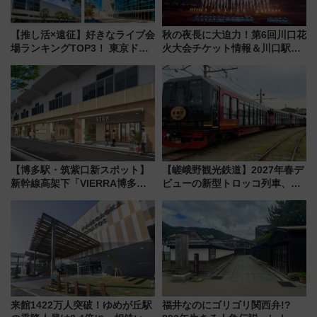
【推し活×遠征】好きなライブ会
秋の夜長に大迫力！第6回川口花
場ランキングTOP3！ 東京ドー
火大会チケット情報＆川口駅か
ムや大阪城ホールが選ばれる理
らのアクセスガイド
由と交通アクセス術、ライブ会
場に何を求める？
【博多駅・筑紫口新スポット】
【嵯峨野観光鉄道】2027年春デ
新幹線高架下「VIERRA博多テ
ビューの新型トロッコ列車、い
ラス」が9/18開業！九州初出店
よいよ試運転開始へ！現行車両
など注目の全6店舗 「博多活憩
は2026年で引退
通り」も一新
来館1422万人突破！ゆめが丘駅
福井なのにゴリゴリ関西弁!?