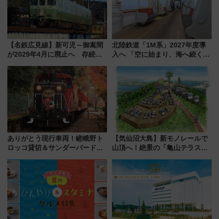
【名鉄広見線】新可児～御嵩間
北陸鉄道「1M系」2027年度導
が2029年4月に廃止へ 存続協
入へ 「空に始まり、海へ続く」
議終了で100年の歴史に幕
白山比咩神社をモチーフにした
神秘的なデザイン
ありがとう現行車両！嵯峨野ト
【気仙沼大島】新モノレールで
ロッコ貸切＆サンダーバードレ
山頂へ！絶景の「亀山テラス
ストランで語り合う秋の京都
360°」が7月19日オープン、休
斉藤雪乃＆福原トシヒロと行
暇村のお得な日帰りプランも登
く！9月13日「京都の鉄道満喫
場
ツアー」開催