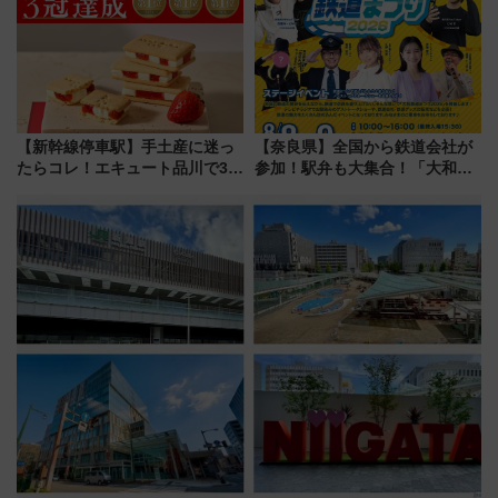
くりとは？
【新幹線停車駅】手土産に迷っ
【奈良県】全国から鉄道会社が
たらコレ！エキュート品川で3年
参加！駅弁も大集合！「大和鉄
連続売上1位を獲得した定番手土
道まつり2026」が8月8日・9日
産スイーツとは？
に開催決定