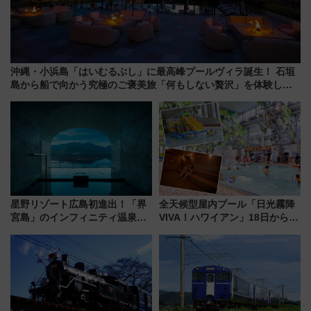
沖縄・小浜島「はいむるぶし」に最高峰プールヴィラ誕生！ 石垣
島から船で向かう究極のご褒美旅「何もしない贅沢」を体験して
みない？
星野リゾート広島初進出！「界
全天候型屋内プール「日光霧降
宮島」のインフィニティ温泉と
VIVA！ハワイアン」18日から営
古式サウナ「石風呂」を大解剖
業開始 小さなお子様連れのフ
宿泊料金・アクセスは？（2026
ァミリーから大人まで幅広い世
年7月23日開業）
代が一日中楽しる夏のリゾート
を楽しんで