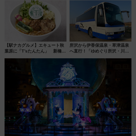
斉藤雪乃＆福原トシヒロと行
を食べ比べ【7月25日・26日開
く！9月13日「京都の鉄道満喫
催】
ツアー」開催
【駅ナカグルメ】エキュート秋
所沢から伊香保温泉・草津温泉
葉原に「T’sたんたん」 新橋に
へ直行！「ゆめぐり所沢・川越
551蓬莱のDNAを継ぐ「東京豚
号」で群馬の温泉旅をもっと気
饅」、オムライス専門店「肉と
軽に 運行ダイヤ・運賃を解説
たまご」新グルメ続々登場！
【2026年8月】