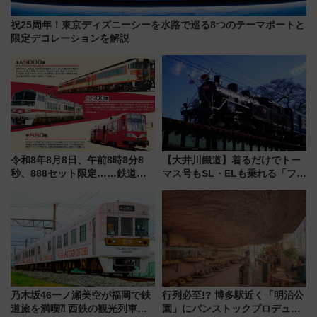
祝25周年！東京ディズニーシーを水路で巡る8つのテーマポートと
限定デコレーションを解説
令和8年8月8日、午前8時8分8
【大井川鐵道】着るだけでトー
秒、888セット限定……鉄道各
マス号もSL・ELも乗れる「フリ
社の「8・8・8」な記念きっぷ
ーきっぷTシャツ」8月6日より
たち
受注販売
乃木坂46一ノ瀬美空が福岡で鉄
行列必至!? 博多駅近く「明治公
道旅を満喫⁈ 西鉄の観光列車
園」にパンストックプロデュー