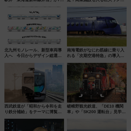
21日にリニューアル発売
ーミナル、京成の高架新駅整備
で新型特急が品川･羽田とを結
ぶ！ JR空港駅は2面3線化！
北九州モノレール、新型車両導
南海電鉄がなにわ筋線に乗り入
入へ 今日からデザイン総選挙
れる「次期空港特急」の導入を
始まる
決定！ピニンファリーナによる
日本初の鉄道デザイン
西武鉄道が「昭和から令和を走
嵯峨野観光鉄道、「DE10 機関
り鉄分補給」をテーマに博覧会
車」や「SK200 運転台」見学ツ
を実施！くすのきホールで8月
アーを開催！ ラストランイベン
14日から 新車両「トキイロ」体
トの一環で激レア体験できちゃ
験ブースも アクセスや申込方法
うかも 参加方法やスケジュール