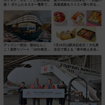
ポケモン「ヌオー」と巡る高知
最大45kmの大渋滞も！？お盆の
旅！ ポケふた＆ヌオー電車で楽
高速道路をスイスイ乗り切る快
しむ鉄道スタンプラリーで土佐
適ドライブ術
路の絶景と絶品グルメを満喫！
（7月18日スタート）
ディズニー前泊・後泊ならこ
7月16日は駅弁記念日！大丸東
こ！星野リゾート「1955東京ベ
京店で買える「車中映え弁当」
イ」が子連れや夕食難民を救う5
フェア【2026年夏】
つの理由 無料バス＆24時間サー
ビスで混雑回避