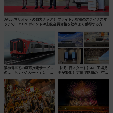
JALとマリオットの強力タッグ！ フライトと宿泊のステイタスマ
ッチでFLY ON ポイントや上級会員資格を効率よく獲得する方法
を解説
阪神電車初の座席指定サービス
【8月1日スタート】JAL工場見
名は「らくやんシート」に！新
学が進化！ 万博で話題の「空飛
型3000系で大阪梅田～山陽姫路
ぶクルマ」体験が常設化!? 期間
を快適移動
限定の歴代制服仮想試着体験も
レポート