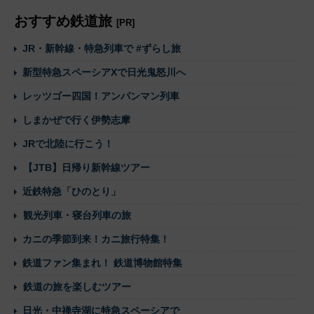
おすすめ鉄道旅
[PR]
JR・新幹線・特急列車で #ずらし旅
新型特急スペーシアXで日光鬼怒川へ
レッツゴー四国！アンパンマン列車
しまかぜで行く伊勢志摩
JRで北陸に行こう！
【JTB】日帰り新幹線ツアー
近鉄特急「ひのとり」
観光列車・寝台列車の旅
カニの季節到来！カニ旅行特集！
鉄道ファン集まれ！ 鉄道博物館特集
鉄道の旅を楽しむツアー
日光・中禅寺湖に特急スペーシアで