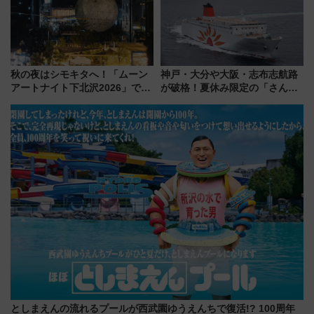
を解説
をご紹介
秋の夜はシモキタへ！「ムーン
神戸・大分や大阪・志布志航路
アートナイト下北沢2026」でイ
が破格！夏休み限定の「さんふ
マーシブシアターやアート巡り
らわあスペシャルセール」スタ
を満喫しよう
ート 夕朝食ビュッフェ付きで
快適な船旅はいかが？
としまえんの流れるプールが西武園ゆうえんちで復活!? 100周年