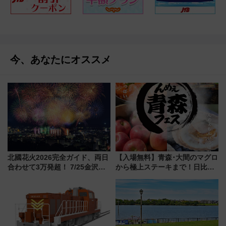
今、あなたにオススメ
北國花火2026完全ガイド、両日
【入場無料】青森･大間のマグロ
合わせて3万発超！ 7/25金沢大
から極上ステーキまで！日比谷
会・8/1川北大会の2つの花火大
公園で「んめぇ青森フェス」と
会の日程・アクセス・観覧席ま
人気フードフェス「肉祭」が同
とめ（石川県）
時開催に！