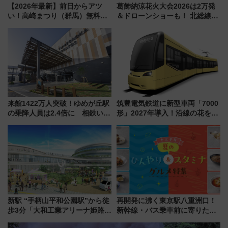
【2026年最新】前日からアツ
葛飾納涼花火大会2026は2万発
い！高崎まつり（群馬）無料観
＆ドローンショーも！ 北総線を
覧エリアから初開催100人みこ
使った穴場アクセスや臨時列
しまで
車、観覧スポット情報と周辺観
光まとめ（7/28開催）
来館1422万人突破！ゆめが丘駅
筑豊電気鉄道に新型車両「7000
の乗降人員は2.4倍に 相鉄いず
形」2027年導入！沿線の花をイ
み野線「ゆめが丘ソラトス」2周
メージしたイエローを採用 車
年祭にそうにゃん＆DB.スター
内は落ち着いたゆとりある空間
マンが登場
に
新駅 “手柄山平和公園駅”から徒
再開発に沸く東京駅八重洲口！
歩3分「大和工業アリーナ姫路」
新幹線・バス乗車前に寄りたい
10月開業！Novelbright公演 や
「ヤエチカ」2026年夏の「ひん