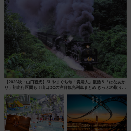
大相撲巡業など 豪華イベントと
やり＆スタミナグルメ」6選【新
アクセス
店舗も！】
【2026秋・山口観光】SLやまぐち号「貴婦人」復活＆「はなあか
り」初走行区間も！山口DCの注目観光列車まとめ きっぷの取り方
は？