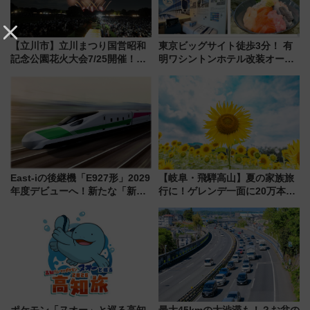
【立川市】立川まつり国営昭和
東京ビッグサイト徒歩3分！ 有
記念公園花火大会7/25開催！
明ワシントンホテル改装オープ
5000発の花火が夜を彩る 今年は
ン直前「ゆりかもめ運転台付き
混雑に要注意、その理由は
客室」や海鮮丼が人気の朝食ビ
ュッフェを現地レポ
East-iの後継機「E927形」2029
【岐阜・飛騨高山】夏の家族旅
年度デビューへ！新たな「新幹
行に！ゲレンデ一面に20万本の
線専用検測車」の性能を徹底解
ひまわりが咲き誇る「アルコピ
説【JR東日本】
アひまわり園」開園