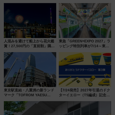
「THE RAIL KITCHEN
スの新業態『Land Bageri』8/7
CHIKUGO」で巡る福岡･太宰
オープン 秋からはビストロ営業
府･柳川の旅！YouTubeが公開
も！
に
人混みを避けて船上から花火鑑
東急「GREEN×EXPO 2027」ラ
賞！27,500円の「直前割」隅田
ッピング特別列車が7/14～東
川花火クルーズはデパ地下グル
横・田園都市・目黒線でデビュ
メも持ち込みOK
ー！ 注目の編成やデザインまと
め
東京駅直結・八重洲の新ランド
【7/24発売】2027年引退のドク
マーク「TOFROM YAESU
ターイエロー（T5編成）記念グ
TOWER」9/10開業！ 雨に濡れ
ッズ7種が登場！ 新幹線車内放
ないバスターミナル直結でスキ
送の目覚まし時計など通販・販
マ時間が充実
売店舗まとめ