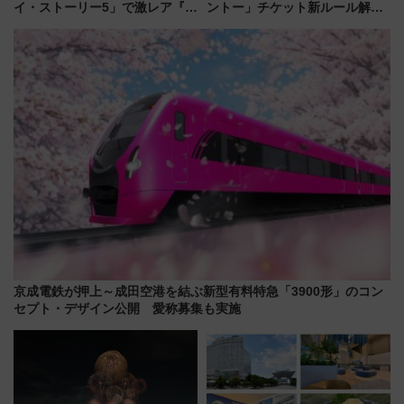
イ・ストーリー5」で激レア『ロ
ントー」チケット新ルール解
ルカナ』カードをゲット！最新
説！購入制限の緩和と入場時の
デコレーションも徹底解説
本人確認が11月スタート
京成電鉄が押上～成田空港を結ぶ新型有料特急「3900形」のコン
セプト・デザイン公開 愛称募集も実施