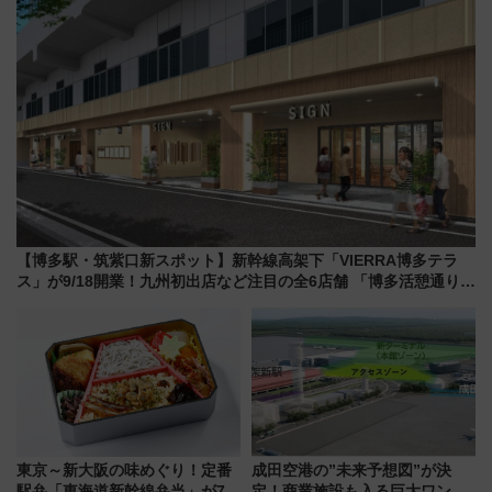
【博多駅・筑紫口新スポット】新幹線高架下「VIERRA博多テラ
ス」が9/18開業！九州初出店など注目の全6店舗 「博多活憩通り」
も一新
東京～新大阪の味めぐり！定番
成田空港の”未来予想図”が決
駅弁「東海道新幹線弁当」が7月
定！商業施設も入る巨大ワンタ