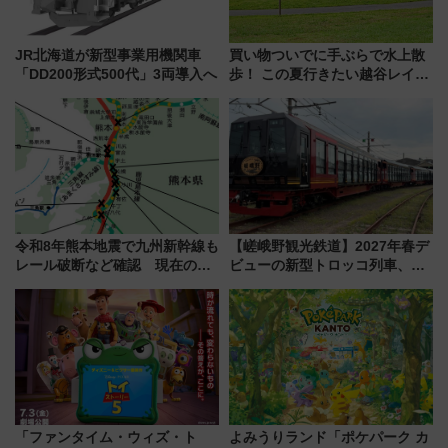
JR北海道が新型事業用機関車
買い物ついでに手ぶらで水上散
「DD200形式500代」3両導入へ
歩！ この夏行きたい越谷レイク
タウンの新たな水辺の憩いエリ
ア「LAKESIDE PARK」（埼玉
県越谷市）
令和8年熊本地震で九州新幹線も
【嵯峨野観光鉄道】2027年春デ
レール破断など確認 現在の運
ビューの新型トロッコ列車、い
転見合わせ状況と交通網への影
よいよ試運転開始へ！現行車両
響
は2026年で引退
「ファンタイム・ウィズ・ト
よみうりランド「ポケパーク カ