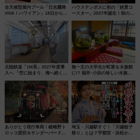
全天候型屋内プール「日光霧降
ハウステンボスに初の「絶景コ
VIVA！ハワイアン」18日から営
ースター」2027年誕生！秋の
業開始 小さなお子様連れのフ
「すんごいハロウィン」見どこ
ァミリーから大人まで幅広い世
ろも一挙紹介
代が一日中楽しる夏のリゾート
を楽しんで
北陸鉄道「1M系」2027年度導
無一文の大学生が町家を水族館
入へ 「空に始まり、海へ続く」
に!? 福井･小浜の珍しい水族
白山比咩神社をモチーフにした
館、世界に一つだけの塗り箸制
神秘的なデザイン
作体験、鯖街道の御食国など 小
浜観光レポ 第2弾
ありがとう現行車両！嵯峨野ト
埼玉・川越駅すぐ！「川越餃子
ロッコ貸切＆サンダーバードレ
祭り」とは？宇都宮・浜松から
ストランで語り合う秋の京都
ご当地和牛まで全国の人気餃子