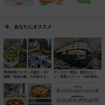
今、あなたにオススメ
博多駅前にオアシス誕生！ 8/7
ディズニー前泊・後泊ならこ
開園「明治公園」九州初サウナ
こ！星野リゾート「1955東京ベ
TOTOPAや日本一のピザなど絶
イ」が子連れや夕食難民を救う5
品グルメ登場で駅前の過ごし方
つの理由 無料バス＆24時間サー
はどう変わる？
ビスで混雑回避