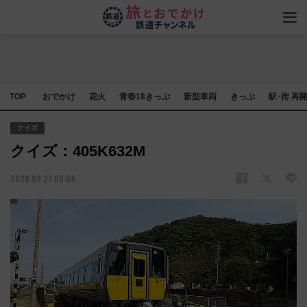
TOP
おでかけ
花火
青春18きっぷ
新型車両
きっぷ
駅･街 再
クイズ
クイズ：405K632M
2020.09.27 08:09