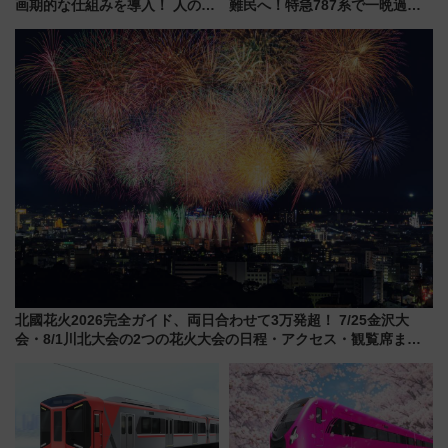
画期的な仕組みを導入！ 人のか
難民へ！特急787系で一晩過ご
わりにスマホが並ぶ「分身く
せる夜間滞在型イベント「スワ
ん」始動
ローおひさま」が救世主に？
北國花火2026完全ガイド、両日合わせて3万発超！ 7/25金沢大
会・8/1川北大会の2つの花火大会の日程・アクセス・観覧席まと
め（石川県）