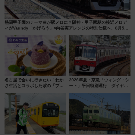
熱闘甲子園のテーマ曲が駅メロに？阪神・甲子園駅の接近メロデ
ィがVaundy「かげろう」×向谷実アレンジの特別仕様へ、8月5日
始発から
名古屋で会いに行きたい！わか
2026年夏・京急「ウィング・シ
さ生活とコラボした紫の「ブル
ート」平日特別運行 ダイヤ・
ーベリーぴよりん」期間限定販
乗車方法を解説！2階建てバスや
売
三浦海岸を堪能できるお出かけ
プランもご紹介