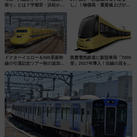
祭り」とは？宇都宮・浜松から
し」！物価高・運賃値上げが財
ご当地和牛まで全国の人気餃子
布を直撃、往復1万円以内なら帰
を食べ比べ【7月25日・26日開
りたいけど……【WILLER お盆
催】
帰省動向調査】
ドクターイエロー＆500系新幹
筑豊電気鉄道に新型車両「7000
線の引退記念ツアー秋の追加企
形」2027年導入！沿線の花をイ
画が決定！乗車体験やグッズ・
メージしたイエローを採用 車
ホテル情報まとめ
内は落ち着いたゆとりある空間
に