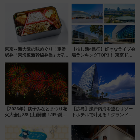
う。」が7月20日より始動！新
ストランで語り合う秋の京都
潟・長野・庄内へ
斉藤雪乃＆福原トシヒロと行
く！9月13日「京都の鉄道満喫
ツアー」開催
東京～新大阪の味めぐり！定番
【推し活×遠征】好きなライブ会
駅弁「東海道新幹線弁当」が7月
場ランキングTOP3！ 東京ドー
21日にリニューアル発売
ムや大阪城ホールが選ばれる理
由と交通アクセス術、ライブ会
場に何を求める？
【2026年】銚子みなとまつり花
【広島】瀬戸内海を望むリゾー
火大会は8/8 (土)開催！JR･銚子
トホテルで叶える！グランドプ
電鉄の臨時列車やアクセス情
リンスホテル広島のフォトウエ
報、利根川に咲く8,000発の大迫
ディング＆カジュアルパーティ
力＆屋台を満喫
ープラン