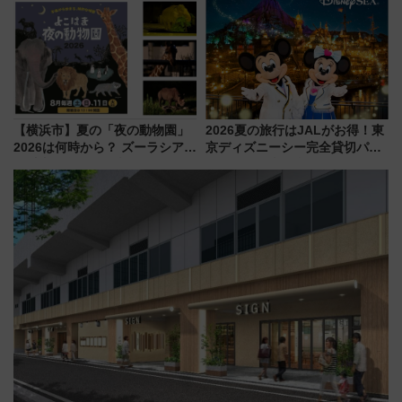
アクセス攻略法、2万発の花火が
会」は8月11日開催！
都心の夜に！
【横浜市】夏の「夜の動物園」
2026夏の旅行はJALがお得！東
2026は何時から？ ズーラシア・
京ディズニーシー完全貸切パー
野毛山・金沢の電車アクセスや
ティー招待券が当たるキャンペ
見どころ、限定イベントを徹底
ーン始まる 条件は「夏の国内
解説！
線に2回搭乗」