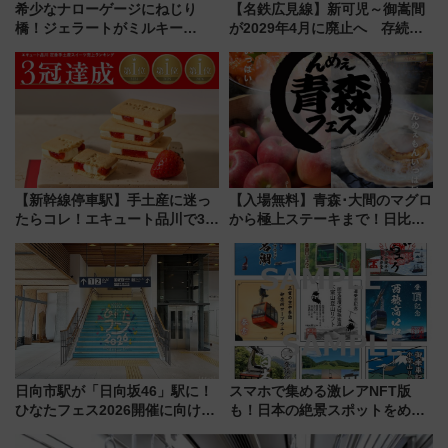
希少なナローゲージにねじり
【名鉄広見線】新可児～御嵩間
橋！ジェラートがミルキー
が2029年4月に廃止へ 存続協
米！？「新・鉄道ひとり旅」
議終了で100年の歴史に幕
278回目の舞台は「三岐鉄道北
勢線」
【新幹線停車駅】手土産に迷っ
【入場無料】青森･大間のマグロ
たらコレ！エキュート品川で3年
から極上ステーキまで！日比谷
連続売上1位を獲得した定番手土
公園で「んめぇ青森フェス」と
産スイーツとは？
人気フードフェス「肉祭」が同
時開催に！
日向市駅が「日向坂46」駅に！
スマホで集める激レアNFT版
ひなたフェス2026開催に向けJR
も！日本の絶景スポットをめぐ
九州が記念きっぷや臨時列車で
って集める「索道印(さくどうい
全力応援 夜行列車「ドリーム
ん)」企画がスタート