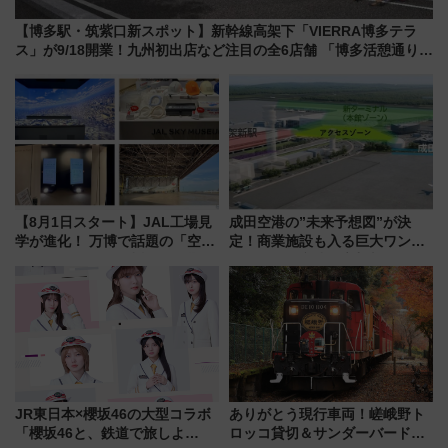
【博多駅・筑紫口新スポット】新幹線高架下「VIERRA博多テラ
ス」が9/18開業！九州初出店など注目の全6店舗 「博多活憩通り」
も一新
【8月1日スタート】JAL工場見
成田空港の”未来予想図”が決
学が進化！ 万博で話題の「空飛
定！商業施設も入る巨大ワンタ
ぶクルマ」体験が常設化!? 期間
ーミナル、京成の高架新駅整備
限定の歴代制服仮想試着体験も
で新型特急が品川･羽田とを結
レポート
ぶ！ JR空港駅は2面3線化！
JR東日本×櫻坂46の大型コラボ
ありがとう現行車両！嵯峨野ト
「櫻坂46と、鉄道で旅しよ
ロッコ貸切＆サンダーバードレ