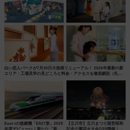
白い恋人パークが7月30日大規模リニューアル！ 2026年最新の新
エリア・工場見学の見どころと料金・アクセスを徹底解説（札幌
市）
East-iの後継機「E927形」2029
【立川市】立川まつり国営昭和
年度デビューへ！新たな「新幹
記念公園花火大会7/25開催！