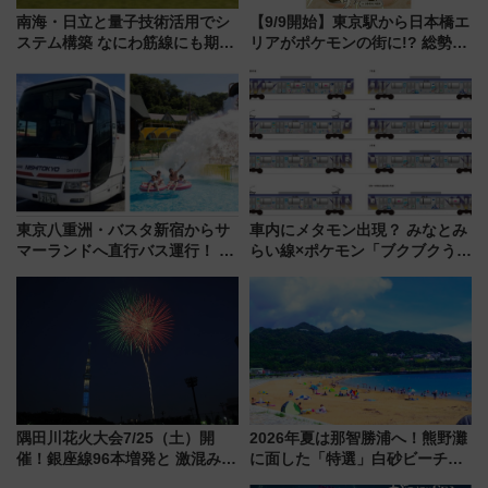
南海・日立と量子技術活用でシ
【9/9開始】東京駅から日本橋エ
ステム構築 なにわ筋線にも期待
リアがポケモンの街に!? 総勢
乗務員・車両計画作業を短縮へ
100匹以上が出現「レジェンド
リサーチ」本格謎解き・グッズ
情報まとめ
東京八重洲・バスタ新宿からサ
車内にメタモン出現？ みなとみ
マーランドへ直行バス運行！ お
らい線×ポケモン「ブクブクうみ
トクな1Dayパスで夏のプールと
ぞこの街」ラッピング電車が運
推し活を楽しもう！（2026年
行開始に！ この夏は直通列車で
8/1～31）
横浜へ！
隅田川花火大会7/25（土）開
2026年夏は那智勝浦へ！熊野灘
催！銀座線96本増発と 激混みの
に面した「特選」白砂ビーチは
「浅草駅」を回避する最寄り駅･
必見 「第17回那智勝浦町花火大