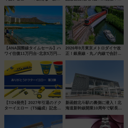
線専用検測車」の性能を徹底解
5000発の花火が夜を彩る 今年は
説【JR東日本】
混雑に要注意、その理由は
【ANA国際線タイムセール】ハ
2026年9月東京メトロダイヤ改
ワイ往復11万円台･北京5万円台
正！銀座線・丸ノ内線で合計
～、憧れのビジネスクラスも！
212本の大増発、混雑緩和に期
来春のGW旅行まで狙える激ア
待
ツ路線まとめ（8/10まで）
【7/24発売】2027年引退のドク
新函館北斗駅の裏側に潜入！北
ターイエロー（T5編成）記念グ
海道新幹線開業10周年で駅長
ッズ7種が登場！ 新幹線車内放
室・地下通路など公開イベン
送の目覚まし時計など通販・販
ト 参加方法や体験内容を紹介
売店舗まとめ