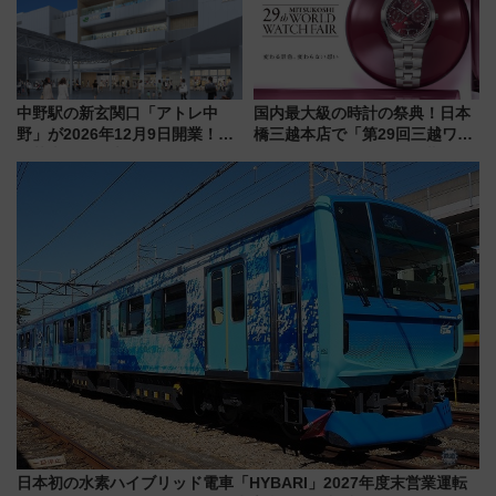
中野駅の新玄関口「アトレ中
国内最大級の時計の祭典！日本
野」が2026年12月9日開業！新
橋三越本店で「第29回三越ワー
改札直結で屋上BBQも楽しめる
ルドウォッチフェア」開幕
注目スポット
【2026年8月5日～25日】
日本初の水素ハイブリッド電車「HYBARI」2027年度末営業運転