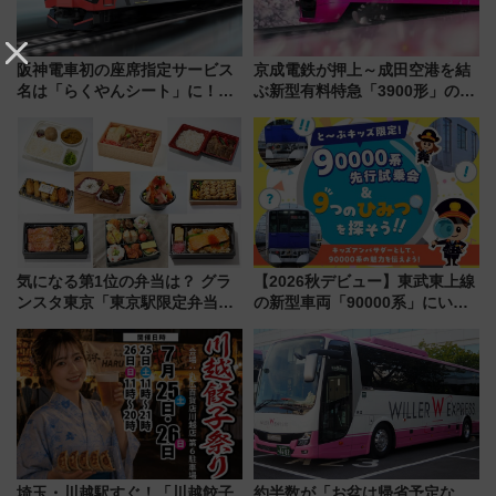
阪神電車初の座席指定サービス
京成電鉄が押上～成田空港を結
名は「らくやんシート」に！新
ぶ新型有料特急「3900形」のコ
型3000系で大阪梅田～山陽姫路
ンセプト・デザイン公開 愛称
を快適移動
募集も実施
気になる第1位の弁当は？ グラ
【2026秋デビュー】東武東上線
ンスタ東京「東京駅限定弁当
の新型車両「90000系」にいち
2026 売上ランキング」
早く乗れる！ 8/11開催の小学生
向け先行試乗会でキッズアンバ
サダーになろう
埼玉・川越駅すぐ！「川越餃子
約半数が「お盆は帰省予定な