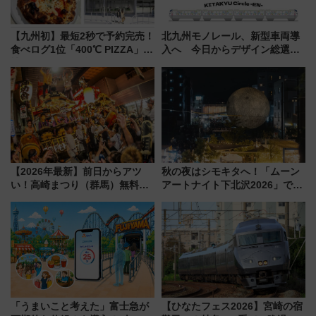
【九州初】最短2秒で予約完売！
北九州モノレール、新型車両導
食べログ1位「400℃ PIZZA」が
入へ 今日からデザイン総選挙
博多駅すぐの明治公園に8/7オー
始まる
プン。もつ鍋風など限定メニュ
ーも
【2026年最新】前日からアツ
秋の夜はシモキタへ！「ムーン
い！高崎まつり（群馬）無料観
アートナイト下北沢2026」でイ
覧エリアから初開催100人みこ
マーシブシアターやアート巡り
しまで
を満喫しよう
「うまいこと考えた」富士急が
【ひなたフェス2026】宮崎の宿