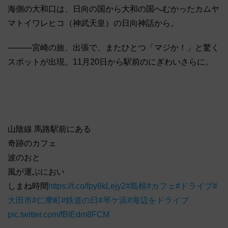
海側の大和口は、日向の国から大和の国へむかったカムヤ
マトイワレヒコ（神武天皇）の日向神話から。
―――宮崎の旅、出張で、またひとつ「マジか！」と驚く
スポットが出現。11月20日から駅前のにぎわいさらに。
山陰線 馬路駅前にある
奇跡のカフェ
波のおと
風が運ぶにおい
しまね時間
https://t.co/fpy8kLejy2
#島根
#カフェ
#ドライブ
#
大田市
#仁摩町
#鉄道の日
#琴ケ浜
#海辺をドライブ
pic.twitter.com/fBlEdm8FCM