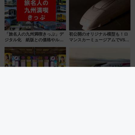
「旅名人の九州満喫きっぷ」デ
初公開のオリジナル模型も！ロ
ジタル化 紙版との価格やルー
マンスカーミュージアムでVSE
ルの違いを解説
の設計秘話に迫る企画展が7月
15日スタート
乃木坂46〝駅と新幹線に降臨〟
East-iの後継機「E927形」2029
音声ARで響くメンバーの声「真
年度デビューへ！新たな「新幹
夏の全国ツアー2026」
線専用検測車」の性能を徹底解
説【JR東日本】