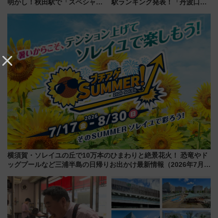
明かし！秋田駅で「スペシャル
駅ランキング発表！「丹波口」
ナイト」8月開催、料金や予約方
の大躍進と「西大路」人気の理
法は？
由は？
横須賀・ソレイユの丘で10万本のひまわりと絶景花火！ 恐竜やド
ッグプールなど三浦半島の日帰りお出かけ最新情報（2026年7月
17日～開催）