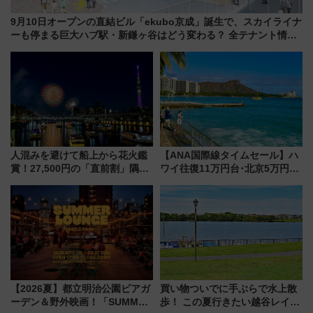
9月10日オープンの直結ビル「ekubo京成」誕生で、スカイライナ
ーも停まる巨大ハブ駅・新鎌ヶ谷はどう変わる？ 全テナント情報
も公開！
人混みを避けて船上から花火鑑
【ANA国際線タイムセール】ハ
賞！27,500円の「直前割」隅田
ワイ往復11万円台･北京5万円台
川花火クルーズはデパ地下グル
～、憧れのビジネスクラスも！
メも持ち込みOK
来春のGW旅行まで狙える激ア
ツ路線まとめ（8/10まで）
【2026夏】都立明治公園ビアガ
買い物ついでに手ぶらで水上散
ーデン＆野外映画！「SUMMER
歩！ この夏行きたい越谷レイク