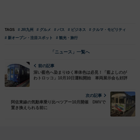
TAGS
# JR九州
# グルメ
# バス
# ビジネス
# クルマ・モビリティ
# 新オープン・注目スポット
# 観光・旅行
「ニュース」一覧へ
前の記事
深い藍色へ染まりゆく車体色は必見！「藍よしのが
わトロッコ」10月10日運転開始 車両展示会も好評
次の記事
阿佐東線の気動車乗り比べツアー10月開催 DMVで
置き換えられる前に