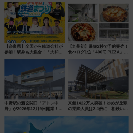
LOUNGE」のアクセスと上映ス
タウンの新たな水辺の憩いエリ
ケジュール 夜風とビール、映画
ア「LAKESIDE PARK」（埼玉
を満喫！
県越谷市）
【奈良県】全国から鉄道会社が
【九州初】最短2秒で予約完売！
参加！駅弁も大集合！「大和鉄
食べログ1位「400℃ PIZZA」が
道まつり2026」が8月8日・9日
博多駅すぐの明治公園に8/7オー
に開催決定
プン。もつ鍋風など限定メニュ
ーも
中野駅の新玄関口「アトレ中
来館1422万人突破！ゆめが丘駅
野」が2026年12月9日開業！新
の乗降人員は2.4倍に 相鉄いず
改札直結で屋上BBQも楽しめる
み野線「ゆめが丘ソラトス」2周
注目スポット
年祭にそうにゃん＆DB.スター
マンが登場