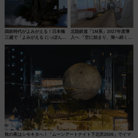
国鉄時代がよみがえる！日本橋
北陸鉄道「1M系」2027年度導
三越で「よみがえる にっぽんの
入へ 「空に始まり、海へ続く」
鉄道展」7/22-8/3開催、広田尚
白山比咩神社をモチーフにした
敬の名作写真も、駅弁フェスも
神秘的なデザイン
同時開催！
秋の夜はシモキタへ！「ムーンアートナイト下北沢2026」でイマ