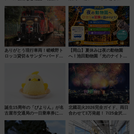
転見合わせ状況と交通網への影
リボン賞35周年記念で「デビュ
響
ー当時の停車駅」を再現 運転
時刻や特急券の買い方を紹介
ありがとう現行車両！嵯峨野ト
【岡山】夏休みは夜の動物園
ロッコ貸切＆サンダーバードレ
へ！池田動物園「光のナイトズ
ストランで語り合う秋の京都
ー2026」で光と動物が彩る特別
斉藤雪乃＆福原トシヒロと行
な夜
く！9月13日「京都の鉄道満喫
ツアー」開催
誕生15周年の「ぴよりん」が名
北國花火2026完全ガイド、両日
古屋市交通局の一日乗車券に！
合わせて3万発超！ 7/25金沢大
東山線では貸切電車も登場【限
会・8/1川北大会の2つの花火大
定1万5000枚】
会の日程・アクセス・観覧席ま
とめ（石川県）