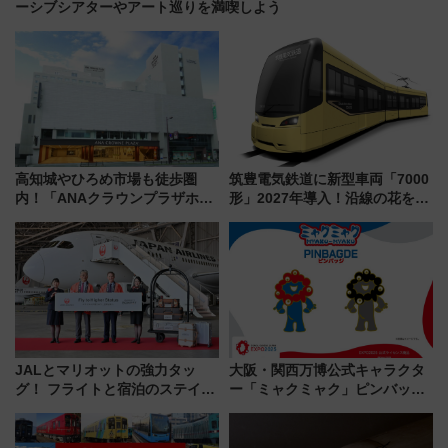
ーシブシアターやアート巡りを満喫しよう
高知城やひろめ市場も徒歩圏
筑豊電気鉄道に新型車両「7000
内！「ANAクラウンプラザホテ
形」2027年導入！沿線の花をイ
ル高知」が8月開業
メージしたイエローを採用 車
内は落ち着いたゆとりある空間
に
JALとマリオットの強力タッ
大阪・関西万博公式キャラクタ
グ！ フライトと宿泊のステイタ
ー「ミャクミャク」ピンバッジ
スマッチでFLY ON ポイントや
新登場！関西の駅構内などで7月
上級会員資格を効率よく獲得す
中旬発売
る方法を解説