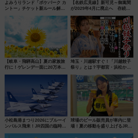
よみうりランド「ポケパーク カ
【名鉄広見線】新可児～御嵩間
ントー」チケット新ルール解
が2029年4月に廃止へ 存続協
説！購入制限の緩和と入場時の
議終了で100年の歴史に幕
本人確認が11月スタート
【岐阜・飛騨高山】夏の家族旅
埼玉・川越駅すぐ！「川越餃子
行に！ゲレンデ一面に20万本の
祭り」とは？宇都宮・浜松から
ひまわりが咲き誇る「アルコピ
ご当地和牛まで全国の人気餃子
アひまわり園」開園
を食べ比べ【7月25日・26日開
催】
小松島港まつり2026にブルーイ
球場のビール販売員が車内に登
ンパルス飛来！JR四国の臨時ダ
場！夏の移動を盛り上げるJR九
イヤや駐車場予約を徹底解説
州「ビール新幹線」7月31日・8
月7日限定 ソフトバンクホーク