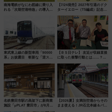
南海電鉄がなにわ筋線に乗り入
【7/24発売】2027年引退のドク
れる「次期空港特急」の導入を
ターイエロー（T5編成）記念グ
決定！ピニンファリーナによる
ッズ7種が登場！ 新幹線車内放
日本初の鉄道デザイン
送の目覚まし時計など通販・販
売店舗まとめ
東武東上線の新型車両「90000
【ＢＳ日テレ】 友近が収録直後
系」お披露目 斬新な「逆スラ
に取った衝撃行動とは……？
ント式」の先頭形状と明るく開
『友近・礼二の妄想トレイン』
放的な車内空間に注目、デビュ
で極上の夏祭り鉄道旅を放送
ーは9月
名鉄豊田市駅の高架下に新商業
【2026夏】女満別空港からその
施設「μPLAT 豊田市」が8月26
まま使える！JR石北本線＆バス
日開業！全8店舗が出店し街の新
乗り放題「北見・網走周遊フリ