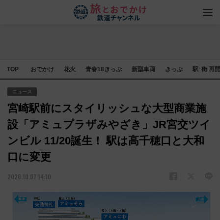
TOP
おでかけ
花火
青春18きっぷ
新型車両
きっぷ
駅･街 再
ニュース
宮崎駅前にスタイリッシュな大型商業施
設「アミュプラザみやざき」JR宮交ツイ
ンビル 11/20誕生！ 駅は高千穂口と大和
口に変更
2020.10.07 14:10