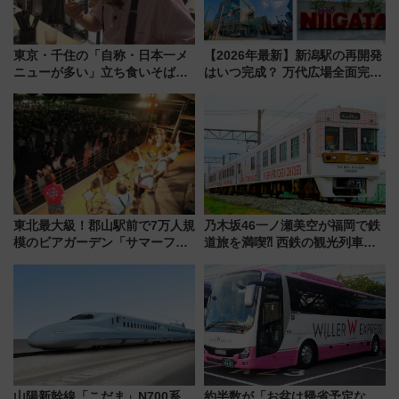
東京・千住の「自称・日本一メ
【2026年最新】新潟駅の再開発
ニューが多い」立ち食いそば屋
はいつ完成？ 万代広場全面完成
とは？ ＢＳ日テレ『ドランク塚
から「にいがた2キロ」・古町再
地のふらっと立ち食いそば』
開発、バスタ新潟構想まで徹底
7/27夜10時～放送
解説！
東北最大級！郡山駅前で7万人規
乃木坂46一ノ瀬美空が福岡で鉄
模のビアガーデン「サマーフェ
道旅を満喫⁈ 西鉄の観光列車
スタ IN KORIYAMA 2026」
「THE RAIL KITCHEN
7/24-26開催！ 有料席はJRE
CHIKUGO」で巡る福岡･太宰
MALLで予約可能
府･柳川の旅！YouTubeが公開
に
山陽新幹線「こだま」N700系
約半数が「お盆は帰省予定な