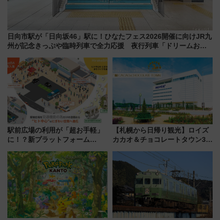
日向市駅が「日向坂46」駅に！ひなたフェス2026開催に向けJR九
州が記念きっぷや臨時列車で全力応援 夜行列車「ドリームおひ
さま号」も走る
駅前広場の利用が「超お手軽」
【札幌から日帰り観光】ロイズ
に！？新プラットフォーム
カカオ＆チョコレートタウン3周
「HirakeBA」8月3日始動、ス
年！ 9月は入場料半額やチョコ
マホで簡単申請 物販や演奏会な
詰め放題を開催、ロイズタウン
どに【JR東日本】
駅からのアクセスも