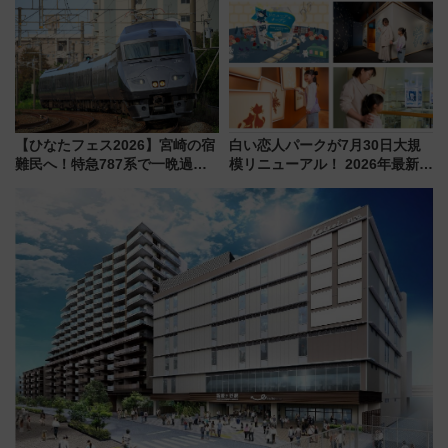
たな玄関口へ
ーパス」でおトクに道東観光
（8/3発売）
【ひなたフェス2026】宮崎の宿
白い恋人パークが7月30日大規
難民へ！特急787系で一晩過ご
模リニューアル！ 2026年最新の
せる夜間滞在型イベント「スワ
新エリア・工場見学の見どころ
ローおひさま」が救世主に？
と料金・アクセスを徹底解説
（札幌市）