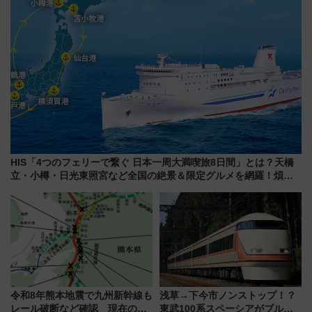
HIS「4つのフェリーで繋ぐ 日本一周大満喫旅8日間」とは？天橋
立・小樽・日光東照宮など全国の絶景＆限定グルメを網羅！煩雑
な手続きも不要でお手軽に楽しめるプランが登場
令和8年熊本地震で九州新幹線も
浅草→下今市ノンストップ！？
レール破断など確認 現在の運
東武100系スペーシアがブルー