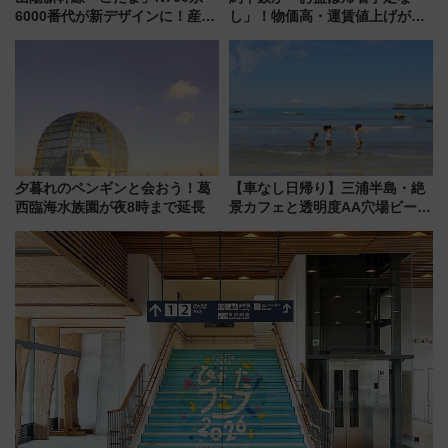
6000番代が新デザインに！産学
し」！物価高・運賃値上げが財
連携で描く瀬戸内の波模様 運
布を直撃、往復1万円以内なら帰
用は今冬から
りたいけど……【WILLER お盆
帰省動向調査】
夕暮れのペンギンと会おう！葛
【車なし日帰り】三浦半島・絶
西臨海水族園が夜8時まで延長
景カフェと透明度AA穴場ビーチ
を巡る！ おトクな電車きっぷ活
用してストレスフリー旅へ行こ
う！