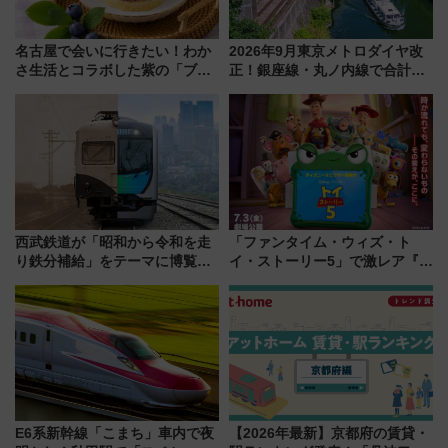
名古屋で会いに行きたい！わか
2026年9月東京メトロダイヤ改
さ生活とコラボした紫の「ブル
正！銀座線・丸ノ内線で合計
ーベリーぴよりん」期間限定販
212本の大増発、混雑緩和に期
売
待
西武鉄道が「昭和から令和を走
「ファンタイム・ウィズ・ト
り鉄分補給」をテーマに博覧会
イ・ストーリー5」で激レア『ロ
を実施！くすのきホールで8月
ルカナ』カードをゲット！最新
14日から 新車両「トキイロ」体
デコレーションも徹底解説
験ブースも アクセスや申込方法
を解説
E6系新幹線「こまち」車内で夜
【2026年最新】京都府の賃貸・