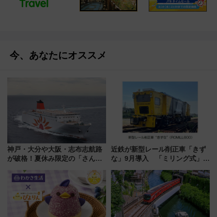
今、あなたにオススメ
神戸・大分や大阪・志布志航路
近鉄が新型レール削正車「きず
が破格！夏休み限定の「さんふ
な」9月導入 「ミリング式」採
らわあスペシャルセール」スタ
用でメンテナンス作業を効率
ート 夕朝食ビュッフェ付きで
化！安全性や乗り心地の向上に
快適な船旅はいかが？
貢献するだけでなく、全線区で
活躍するための仕組みも