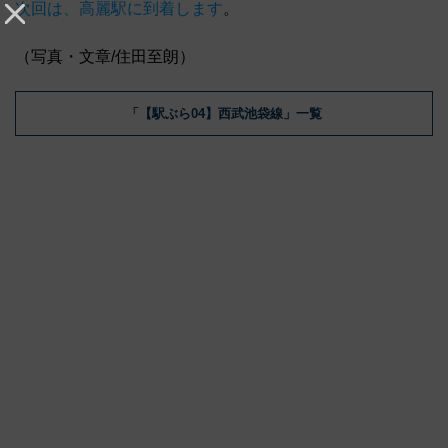
次回は、高麗駅に到着します
。
（写真・文章/住田至朗）
「【駅ぶら04】西武池袋線」一覧