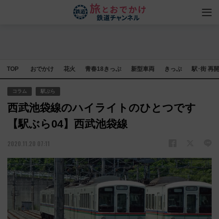
TOP
おでかけ
花火
青春18きっぷ
新型車両
きっぷ
駅･街 再
コラム
駅ぶら
西武池袋線のハイライトのひとつです
【駅ぶら04】西武池袋線
2020.11.20 07:11