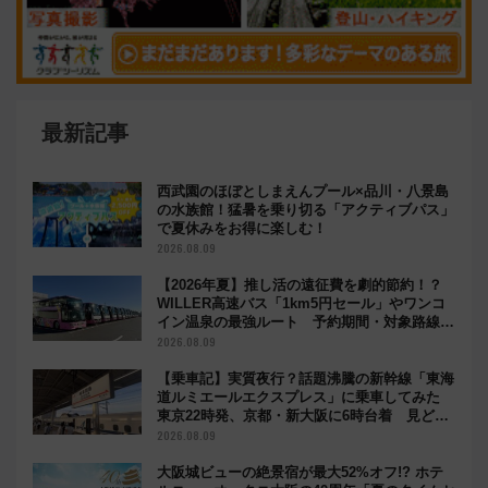
最新記事
西武園のほぼとしまえんプール×品川・八景島
の水族館！猛暑を乗り切る「アクティブパス」
で夏休みをお得に楽しむ！
2026.08.09
【2026年夏】推し活の遠征費を劇的節約！？
WILLER高速バス「1km5円セール」やワンコ
イン温泉の最強ルート 予約期間・対象路線ま
とめ
2026.08.09
【乗車記】実質夜行？話題沸騰の新幹線「東海
道ルミエールエクスプレス」に乗車してみた
東京22時発、京都・新大阪に6時台着 見どこ
ろは岐阜羽島の素晴らし過ぎる朝
2026.08.09
大阪城ビューの絶景宿が最大52%オフ!? ホテ