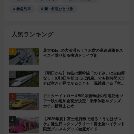
特急列車
新・鉄道ひとり旅
人気ランキング
最大45kmの大渋滞も！？お盆の高速道路をス
イスイ乗り切る快適ドライブ術
【明日から】お盆の新幹線「のぞみ」は自由席
なし！8月8日午前はほぼ満席…でも数時間ズラ
せば空きが見つかることも 混雑避ける「空
席」探しのコツ
ドクターイエロー＆500系新幹線の引退記念ツ
アー秋の追加企画が決定！乗車体験やグッズ・
ホテル情報まとめ
【2026年夏】富士急行線で巡る「うちはサス
ケ」誕生日スタンプラリー！富士急ハイランド
限定グルメ＆グッズ徹底ガイド