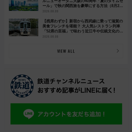
ルニューオータニ大阪の40周年「夏のタイムセ
ール」で秋の関西旅を豪華にする方法（8月20
日まで！）
2026.08.09
【残席わずか】新宿から西武線に乗って滋賀の
美食フレンチを堪能？ 大人気レストラン列車
「52席の至福」で味わう近江牛や伝統文化の特
別コラボ
2026.08.08
VIEW ALL