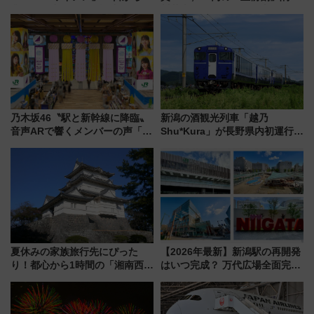
業開始 小さなお子様連れのフ
川花火クルーズはデパ地下グル
ァミリーから大人まで幅広い世
メも持ち込みOK
代が一日中楽しる夏のリゾート
を楽しんで
乃木坂46〝駅と新幹線に降臨〟
新潟の酒観光列車「越乃
音声ARで響くメンバーの声「真
Shu*Kura」が長野県内初運行！
夏の全国ツアー2026」
地酒と食を味わう信州プレDC特
別企画
夏休みの家族旅行先にぴった
【2026年最新】新潟駅の再開発
り！都心から1時間の「湘南西エ
はいつ完成？ 万代広場全面完成
リア」満喫ガイド 鎌倉・江の
から「にいがた2キロ」・古町再
島とは異なる魅力を持つ今夏の
開発、バスタ新潟構想まで徹底
注目スポット
解説！