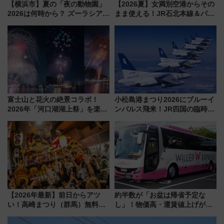
【横浜市】夏の「夜の動物園」
【2026夏】女満別空港からその
2026は何時から？ ズーラシア・
まま使える！JR石北本線＆バス
野毛山・金沢の電車アクセスや
乗り放題「北見・網走周遊フリ
見どころ、限定イベントを徹底
ーパス」でおトクに道東観光
解説！
（8/3発売）
富士山と花火の絶景コラボ！
小松島港まつり2026にブルーイ
2026年「河口湖湖上祭」を楽し
ンパルス飛来！JR四国の臨時ダ
む完全ガイド＆鉄道アクセスの
イヤや駐車場予約を徹底解説
ススメ
【2026年最新】前日からアツ
約半数が「お盆は帰省予定な
い！高崎まつり（群馬）無料観
し」！物価高・運賃値上げが財
覧エリアから初開催100人みこ
布を直撃、往復1万円以内なら帰
しまで
りたいけど……【WILLER お盆