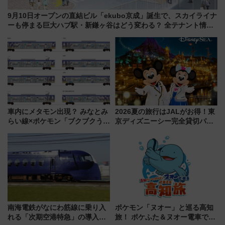
9月10日オープンの直結ビル「ekubo京成」誕生で、スカイライナ
ーも停まる巨大ハブ駅・新鎌ヶ谷はどう変わる？ 全テナント情報
も公開！
車内にメタモン出現？ みなとみ
2026夏の旅行はJALがお得！東
らい線×ポケモン「ブクブクうみ
京ディズニーシー完全貸切パー
ぞこの街」ラッピング電車が運
ティー招待券が当たるキャンペ
行開始に！ この夏は直通列車で
ーン始まる 条件は「夏の国内
横浜へ！
線に2回搭乗」
南海電鉄がなにわ筋線に乗り入
ポケモン「ヌオー」と巡る高知
れる「次期空港特急」の導入を
旅！ ポケふた＆ヌオー電車で楽