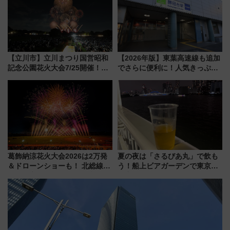
【立川市】立川まつり国営昭和
【2026年版】東葉高速線も追加
記念公園花火大会7/25開催！
でさらに便利に！人気きっぷ
5000発の花火が夜を彩る 今年は
「サンキューちばフリーパス」
混雑に要注意、その理由は
今年も発売 秋・早春に千葉県を
巡るなら使い勝手・コスパ抜群
葛飾納涼花火大会2026は2万発
夏の夜は「さるびあ丸」で飲も
＆ドローンショーも！ 北総線を
う！船上ビアガーデンで東京湾
使った穴場アクセスや臨時列
の夜景を眺めながら軽く一
車、観覧スポット情報と周辺観
杯……工場直送生ビールや島グ
光まとめ（7/28開催）
ルメが美味い