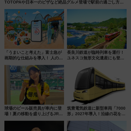
TOTOPAや日本一のピザなど絶品グルメ登場で駅前の過ごし方は
どう変わる？
「うまいこと考えた」富士急が
長良川鉄道が臨時列車を運行！
画期的な仕組みを導入！ 人のか
ユネスコ無形文化遺産にも登録
わりにスマホが並ぶ「分身く
された「郡上おどり」楽しむ人
ん」始動
に 乗車には予約が必要
球場のビール販売員が車内に登
筑豊電気鉄道に新型車両「7000
場！夏の移動を盛り上げるJR九
形」2027年導入！沿線の花をイ
州「ビール新幹線」7月31日・8
メージしたイエローを採用 車
月7日限定 ソフトバンクホーク
内は落ち着いたゆとりある空間
スとコラボ
に