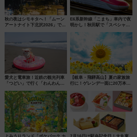
秋の夜はシモキタへ！「ムーン
E6系新幹線「こまち」車内で夜
アートナイト下北沢2026」でイ
明かし！秋田駅で「スペシャル
マーシブシアターやアート巡り
ナイト」8月開催、料金や予約方
を満喫しよう
法は？
愛犬と電車旅！近鉄の観光列車
【岐阜・飛騨高山】夏の家族旅
「つどい」で行く「わんわん列
行に！ゲレンデ一面に20万本の
車」第5弾！海辺のBBQも楽し
ひまわりが咲き誇る「アルコピ
める日帰りツアー
アひまわり園」開園
よみうりランド「ポケパーク カ
7月16日は駅弁記念日！大丸東