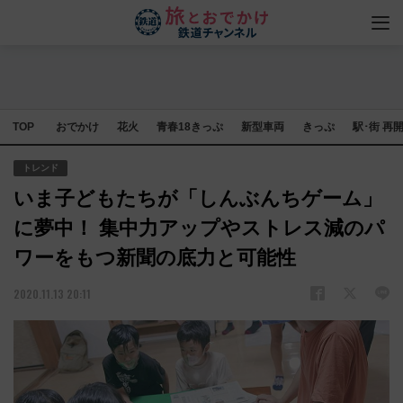
TOP
おでかけ
花火
青春18きっぷ
新型車両
きっぷ
駅･街 再
トレンド
いま子どもたちが「しんぶんちゲーム」
に夢中！ 集中力アップやストレス減のパ
ワーをもつ新聞の底力と可能性
2020.11.13 20:11