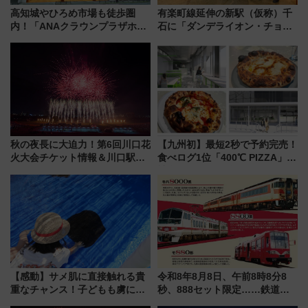
高知城やひろめ市場も徒歩圏
有楽町線延伸の新駅（仮称）千
内！「ANAクラウンプラザホテ
石に「ダンデライオン・チョコ
ル高知」が8月開業
レート」が出店！ 東京メトロが
1億円出資で挑む新時代のまちづ
くりとは？
秋の夜長に大迫力！第6回川口花
【九州初】最短2秒で予約完売！
火大会チケット情報＆川口駅か
食べログ1位「400℃ PIZZA」が
らのアクセスガイド
博多駅すぐの明治公園に8/7オー
プン。もつ鍋風など限定メニュ
ーも
【感動】サメ肌に直接触れる貴
令和8年8月8日、午前8時8分8
重なチャンス！子どもも虜にな
秒、888セット限定……鉄道各
る鴨川シーワールド「エイとサ
社の「8・8・8」な記念きっぷ