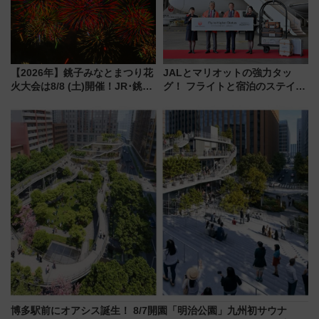
【2026年】銚子みなとまつり花
JALとマリオットの強力タッ
火大会は8/8 (土)開催！JR･銚子
グ！ フライトと宿泊のステイタ
電鉄の臨時列車やアクセス情
スマッチでFLY ON ポイントや
報、利根川に咲く8,000発の大迫
上級会員資格を効率よく獲得す
力＆屋台を満喫
る方法を解説
博多駅前にオアシス誕生！ 8/7開園「明治公園」九州初サウナ