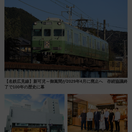
帰省動向調査】
【名鉄広見線】新可児～御嵩間が2029年4月に廃止へ 存続協議終
了で100年の歴史に幕