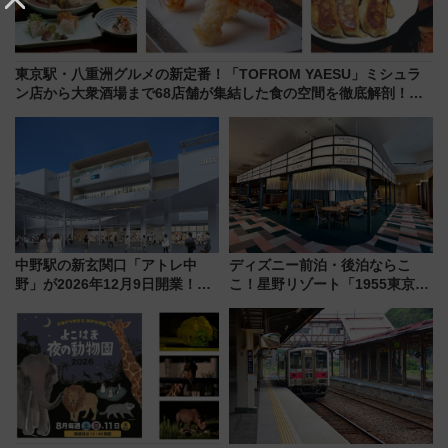
東京駅・八重洲グルメの新定番！「TOFROM YAESU」ミシュラ
ン店から大衆酒場まで68店舗が集結した食の空間を徹底解剖！
（9/10開業）
中野駅の新玄関口「アトレ中
ディズニー前泊・後泊ならこ
野」が2026年12月9日開業！新
こ！星野リゾート「1955東京ベ
改札直結で屋上BBQも楽しめる
イ」が子連れや夕食難民を救う5
注目スポット
つの理由 無料バス＆24時間サー
ビスで混雑回避