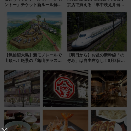
ントー」チケット新ルール解
京店で買える「車中映え弁当」
説！購入制限の緩和と入場時の
フェア【2026年夏】
本人確認が11月スタート
【気仙沼大島】新モノレールで
【明日から】お盆の新幹線「の
山頂へ！絶景の「亀山テラス
ぞみ」は自由席なし！8月8日午
360°」が7月19日オープン、休
前はほぼ満席…でも数時間ズラ
暇村のお得な日帰りプランも登
せば空きが見つかることも 混
場
雑避ける「空席」探しのコツ