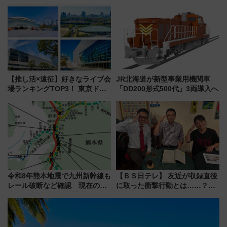
決定！ピニンファリーナによる
しむ鉄道スタンプラリーで土佐
日本初の鉄道デザイン
路の絶景と絶品グルメを満喫！
（7月18日スタート）
【推し活×遠征】好きなライブ会
JR北海道が新型事業用機関車
場ランキングTOP3！ 東京ドー
「DD200形式500代」3両導入へ
ムや大阪城ホールが選ばれる理
由と交通アクセス術、ライブ会
場に何を求める？
令和8年熊本地震で九州新幹線も
【ＢＳ日テレ】 友近が収録直後
レール破断など確認 現在の運
に取った衝撃行動とは……？
転見合わせ状況と交通網への影
『友近・礼二の妄想トレイン』
響
で極上の夏祭り鉄道旅を放送