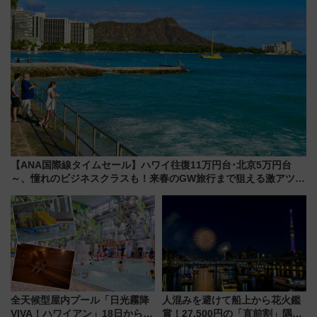
【ANA国際線タイムセール】ハワイ往復11万円台･北京5万円台
～、憧れのビジネスクラスも！来春のGW旅行まで狙える激アツ路
線まとめ（8/10まで）
全天候型屋内プール「日光霧降
人混みを避けて船上から花火鑑
VIVA！ハワイアン」18日から営
賞！27,500円の「直前割」隅田