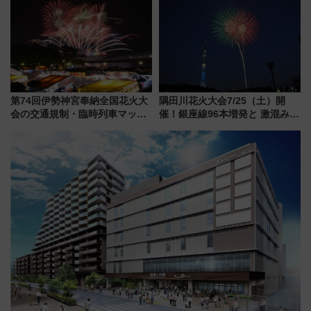
メのタッチングプール」【夏休
たち
み限定企画】
第74回伊勢神宮奉納全国花火大
隅田川花火大会7/25（土）開
会の交通規制・臨時列車マッ
催！銀座線96本増発と 激混みの
プ！JR東海・近鉄で快適にアク
「浅草駅」を回避する最寄り駅･
セス
アクセス攻略法、2万発の花火が
都心の夜に！