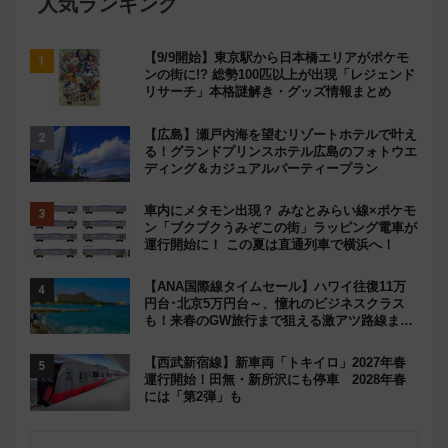
人気ランキング
【9/9開始】東京駅から日本橋エリアがポケモ
ンの街に!? 総勢100匹以上が出現「レジェンド
リサーチ」本格謎解き・グッズ情報まとめ
【広島】瀬戸内海を望むリゾートホテルで叶え
る！グランドプリンスホテル広島のフォトウエ
ディング＆カジュアルパーティープラン
車内にメタモン出現？ みなとみらい線×ポケモ
ン「ブクブクうみぞこの街」ラッピング電車が
運行開始に！ この夏は直通列車で横浜へ！
【ANA国際線タイムセール】ハワイ往復11万
円台･北京5万円台～、憧れのビジネスクラス
も！来春のGW旅行まで狙える激アツ路線まと
め（8/10まで）
【西武新宿線】新車両「トキイロ」2027年春
運行開始！田無・新所沢にも停車 2028年春
には「第2弾」も