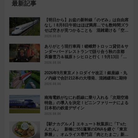
最新記事
【明日から】お盆の新幹線「のぞみ」は自由席
なし！8月8日午前はほぼ満席…でも数時間ズラ
せば空きが見つかることも 混雑避ける「空
席」探しのコツ
2026.08.06
ありがとう現行車両！嵯峨野トロッコ貸切＆サ
ンダーバードレストランで語り合う秋の京都
斉藤雪乃＆福原トシヒロと行く！9月13日「京
都の鉄道満喫ツアー」開催
2026.08.06
2026年9月東京メトロダイヤ改正！銀座線・丸
ノ内線で合計212本の大増発、混雑緩和に期待
2026.08.06
南海電鉄がなにわ筋線に乗り入れる「次期空港
特急」の導入を決定！ピニンファリーナによる
日本初の鉄道デザイン
2026.08.06
【駅ナカグルメ】エキュート秋葉原に「T’sた
んたん」 新橋に551蓬莱のDNAを継ぐ「東京
豚饅」、オムライス専門店「肉とたまご」新グ