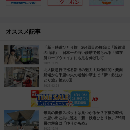
オススメ記事
「新・鉄道ひとり旅」264回目の舞台は「近鉄湯
の山線」 日本一の白い鉄塔で知られる「御在
所ロープウエイ」にも足を伸ばして
2025.12.26
北大阪急行で巡る新旧の魅力！延伸区間・箕面
船場から千里中央の老舗中華まで「新・鉄道ひ
とり旅」第268回
2026.02.28
最高の撮影スポットは見つかるか？下積み時代
の思い出と共に巡る「新・鉄道ひとり旅」259回
目の舞台は「ゆりかもめ」
2025.10.10