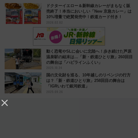
ドクターイエロー＆新幹線カレーがまもなく販
売終了！本当においしい「New 京急カレー」は
10%増量で絶賛発売中！鉄道カード付き！
2026.02.02
動く恐竜やSLに会いに北陸へ！歩き続けた芦原
温泉駅の結末は…「新・鉄道ひとり旅」260回目
の舞台は「ハピラインふくい」
2025.10.24
国の文化財を巡る、10年越しのリベンジの行方
は？「新・鉄道ひとり旅」258回目の舞台は
「IGRいわて銀河鉄道」
2025.09.26