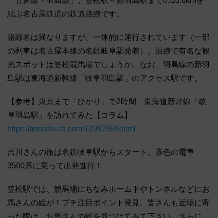
「竹鼻線・羽島線」。笠松駅～新羽島駅までの10.6kmを
結ぶ名古屋鉄道の鉄道路線です。
路線名は異なりますが、一体的に運行されています（一部
の列車は名古屋本線の名鉄岐阜駅発着）。沿線で有名な観
光スポットは笠松競馬場でしょうか。なお、羽島線の新羽
島駅は東海道新幹線「岐阜羽島駅」のアクセス駅です。
【参考】東京まで「ひかり」で2時間、東海道新幹線「岐
阜羽島駅」を訪れてみた【コラム】
https://tetsudo-ch.com/12982596.html
吉川さんの旅は名鉄岐阜駅からスタート。赤色の電車
3500系に乗って出発進行！
笠松駅では、競馬場にちなみホーム下やトンネルなどにお
馬さんの絵が！プチ注目ポイント発見。皆さんも近場に寄
った際は、お馬さんの絵を見つけてみて下さい。さらに、