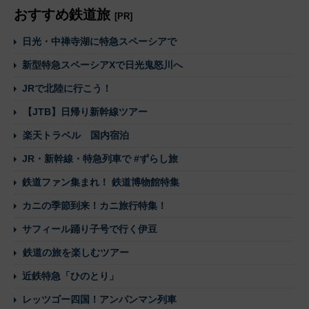
おすすめ鉄道旅
[PR]
日光・中禅寺湖に特急スペーシアで
新型特急スペーシアXで日光鬼怒川へ
JRで北陸に行こう！
【JTB】日帰り新幹線ツアー
楽天トラベル 国内宿泊
JR・新幹線・特急列車で #ずらし旅
鉄道ファン集まれ！ 鉄道博物館特集
カニの季節到来！カニ旅行特集！
サフィール踊り子号で行く伊豆
鉄道の旅を楽しむツアー
近鉄特急「ひのとり」
レッツゴー四国！アンパンマン列車