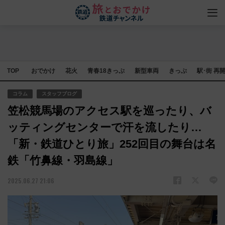
TOP
おでかけ
花火
青春18きっぷ
新型車両
きっぷ
駅･街 再
コラム
スタッフブログ
笠松競馬場のアクセス駅を巡ったり、バ
ッティングセンターで汗を流したり…
「新・鉄道ひとり旅」252回目の舞台は名
鉄「竹鼻線・羽島線」
2025.06.27 21:06