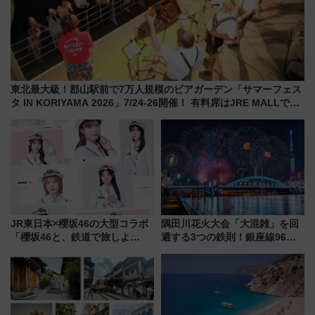
東北最大級！郡山駅前で7万人規模のビアガーデン「サマーフェス
タ IN KORIYAMA 2026」7/24-26開催！ 有料席はJRE MALLで予
約可能
JR東日本×櫻坂46の大型コラボ
隅田川花火大会「大混雑」を回
「櫻坂46と、鉄道で旅しよ
避する3つの鉄則！銀座線96本
う。」が7月20日より始動！新
増発･浅草線臨時ダイヤ･スカイ
潟・長野・庄内へ
ツリー駅の規制まとめ 7/25開催
（2026年）