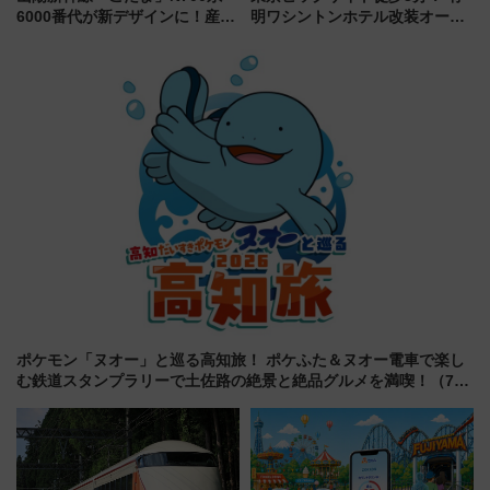
6000番代が新デザインに！産学
明ワシントンホテル改装オープ
連携で描く瀬戸内の波模様 運
ン直前「ゆりかもめ運転台付き
用は今冬から
客室」や海鮮丼が人気の朝食ビ
ュッフェを現地レポ
ポケモン「ヌオー」と巡る高知旅！ ポケふた＆ヌオー電車で楽し
む鉄道スタンプラリーで土佐路の絶景と絶品グルメを満喫！（7月
18日スタート）