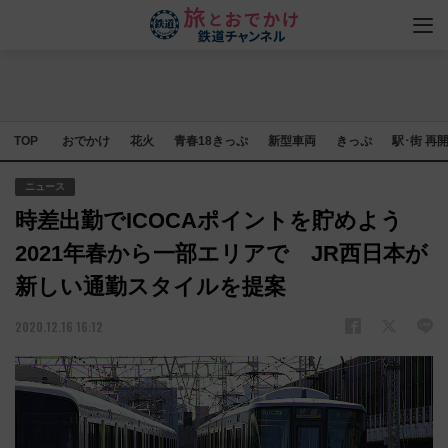
TOP
おでかけ
花火
青春18きっぷ
新型車両
きっぷ
駅･街 再
ニュース
時差出勤でICOCAポイントを貯めよう
2021年春から一部エリアで JR西日本が
新しい通勤スタイルを提案
2020.12.16 16:12