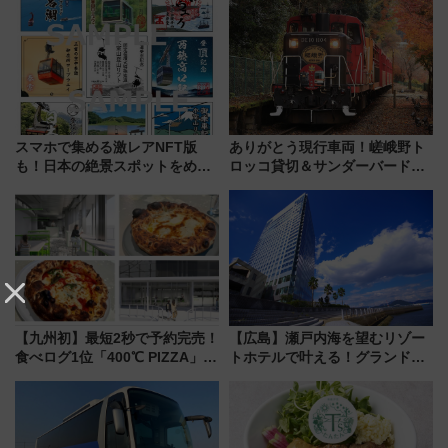
「第2弾」も
中旬発売
スマホで集める激レアNFT版
ありがとう現行車両！嵯峨野ト
も！日本の絶景スポットをめぐ
ロッコ貸切＆サンダーバードレ
って集める「索道印(さくどうい
ストランで語り合う秋の京都
ん)」企画がスタート
斉藤雪乃＆福原トシヒロと行
く！9月13日「京都の鉄道満喫
ツアー」開催
【九州初】最短2秒で予約完売！
【広島】瀬戸内海を望むリゾー
食べログ1位「400℃ PIZZA」が
トホテルで叶える！グランドプ
博多駅すぐの明治公園に8/7オー
リンスホテル広島のフォトウエ
プン。もつ鍋風など限定メニュ
ディング＆カジュアルパーティ
ーも
ープラン