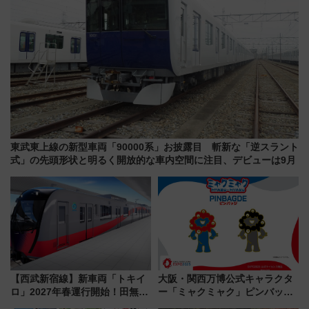
東武東上線の新型車両「90000系」お披露目 斬新な「逆スラント
式」の先頭形状と明るく開放的な車内空間に注目、デビューは9月
【西武新宿線】新車両「トキイ
大阪・関西万博公式キャラクタ
ロ」2027年春運行開始！田無・
ー「ミャクミャク」ピンバッジ
新所沢にも停車 2028年春には
新登場！関西の駅構内などで7月