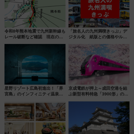
令和8年熊本地震で九州新幹線も
「旅名人の九州満喫きっぷ」デ
レール破断など確認 現在の運
ジタル化 紙版との価格やルー
転見合わせ状況と交通網への影
ルの違いを解説
響
星野リゾート広島初進出！「界
京成電鉄が押上～成田空港を結
宮島」のインフィニティ温泉と
ぶ新型有料特急「3900形」のコ
古式サウナ「石風呂」を大解剖
ンセプト・デザイン公開 愛称
宿泊料金・アクセスは？（2026
募集も実施
年7月23日開業）