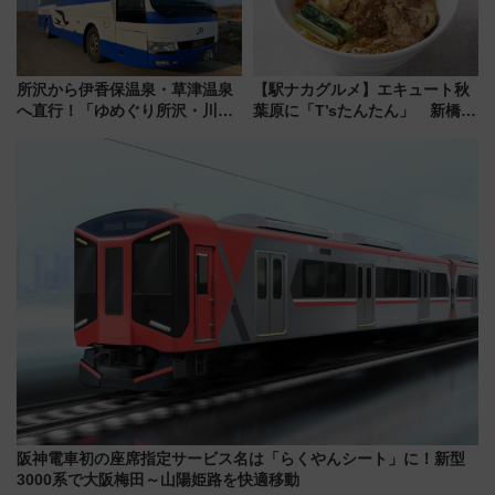
所沢から伊香保温泉・草津温泉
【駅ナカグルメ】エキュート秋
へ直行！「ゆめぐり所沢・川越
葉原に「T’sたんたん」 新橋に
号」で群馬の温泉旅をもっと気
551蓬莱のDNAを継ぐ「東京豚
軽に 運行ダイヤ・運賃を解説
饅」、オムライス専門店「肉と
たまご」新グルメ続々登場！
【2026年8月】
阪神電車初の座席指定サービス名は「らくやんシート」に！新型
3000系で大阪梅田～山陽姫路を快適移動