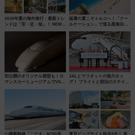
2026年夏の海外旅行・最新トレ
猛暑の夏こそトルコへ！「クー
ンドは「安・近・短」！ NEWT
ルケーション」で巡る黒海沿岸
調査から読み解く、最新の人気
やエーゲ海の避暑リゾート 関
渡航先TOP5とは？ 円安時代の
連検索数が前年比237％増、ナ
旅行術
ショジオも認める『2026年に訪
れるべき世界の旅先』
初公開のオリジナル模型も！ロ
JALとマリオットの強力タッ
マンスカーミュージアムでVSE
グ！ フライトと宿泊のステイタ
の設計秘話に迫る企画展が7月
スマッチでFLY ON ポイントや
15日スタート
上級会員資格を効率よく獲得す
る方法を解説
山陽新幹線「こだま」N700系
東京ビッグサイト徒歩3分！ 有