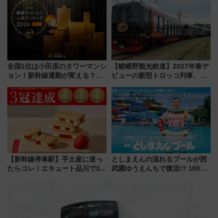
杯……工場直送生ビールや島グ
やり＆スタミナグルメ」6選【新
ルメが美味い
店舗も！】
全国1位は小田原のタワーマンシ
【嵯峨野観光鉄道】2027年春デ
ョン！新幹線通勤が変える？
ビューの新型トロッコ列車、い
「住みたい街」の最新トレンド
よいよ試運転開始へ！現行車両
【新築マンション人気ランキン
は2026年で引退
グ】
【新幹線停車駅】手土産に迷っ
としまえんの流れるプールが西
たらコレ！エキュート品川で3年
武園ゆうえんちで復活!? 100周
連続売上1位を獲得した定番手土
年記念企画＆「春日のうん○スラ
産スイーツとは？
イダー」に注目 2026年夏は所
沢へ遊びに行こう