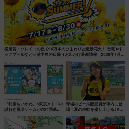
横須賀・ソレイユの丘で10万本のひまわりと絶景花火！ 恐竜やド
ッグプールなど三浦半島の日帰りお出かけ最新情報（2026年7月
17日～開催）
『映画ちいかわ』×東京メトロの
球場のビール販売員が車内に登
謎解き脱出ゲームが7/24開幕！
場！夏の移動を盛り上げるJR九
オリジナル24時間券の買い方と
州「ビール新幹線」7月31日・8
遊び方を解説！（7/10発売開
月7日限定 ソフトバンクホーク
始）
スとコラボ