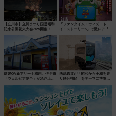
【立川市】立川まつり国営昭和
「ファンタイム・ウィズ・ト
記念公園花火大会7/25開催！
イ・ストーリー5」で激レア『ロ
5000発の花火が夜を彩る 今年は
ルカナ』カードをゲット！最新
混雑に要注意、その理由は
デコレーションも徹底解説
愛媛OV新アリーナ構想、伊予市
西武鉄道が「昭和から令和を走
「ウェルピア伊予」が急浮上！
り鉄分補給」をテーマに博覧会
サイボウズ青野社長の参加表明
を実施！くすのきホールで8月
で探る鉄道アクセスの未来
14日から 新車両「トキイロ」体
験ブースも アクセスや申込方法
を解説