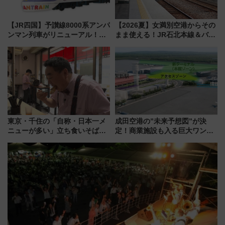
【JR四国】予讃線8000系アンパ
【2026夏】女満別空港からその
ンマン列車がリニューアル！内
まま使える！JR石北本線＆バス
外装デザイン公開 デビューは
乗り放題「北見・網走周遊フリ
今年12月
ーパス」でおトクに道東観光
（8/3発売）
東京・千住の「自称・日本一メ
成田空港の”未来予想図”が決
ニューが多い」立ち食いそば屋
定！商業施設も入る巨大ワンタ
とは？ ＢＳ日テレ『ドランク塚
ーミナル、京成の高架新駅整備
地のふらっと立ち食いそば』
で新型特急が品川･羽田とを結
7/27夜10時～放送
ぶ！ JR空港駅は2面3線化！