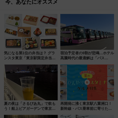
今、あなたにオススメ
気になる第1位の弁当は？ グラ
宿泊予定者の9割が悲鳴…ホテル
ンスタ東京「東京駅限定弁当
高騰時代の最適解は「バス
2026 売上ランキング」
泊」!? WILLER最新調査で判明
した、推し活遠征や観光時のリ
アルな懐事情
夏の夜は「さるびあ丸」で飲も
再開発に沸く東京駅八重洲口！
う！船上ビアガーデンで東京湾
新幹線・バス乗車前に寄りたい
の夜景を眺めながら軽く一
「ヤエチカ」2026年夏の「ひん