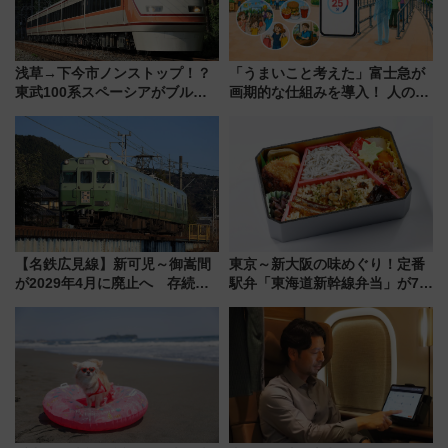
浅草→下今市ノンストップ！？
「うまいこと考えた」富士急が
東武100系スペーシアがブルー
画期的な仕組みを導入！ 人のか
リボン賞35周年記念で「デビュ
わりにスマホが並ぶ「分身く
ー当時の停車駅」を再現 運転
ん」始動
時刻や特急券の買い方を紹介
【名鉄広見線】新可児～御嵩間
東京～新大阪の味めぐり！定番
が2029年4月に廃止へ 存続協
駅弁「東海道新幹線弁当」が7月
議終了で100年の歴史に幕
21日にリニューアル発売