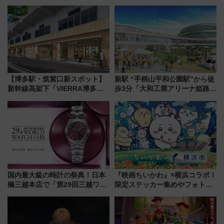
【博多駅・筑紫口新スポット】
新駅 “手柄山平和公園駅”から徒
新幹線高架下「VIERRA博多テ
歩3分「大和工業アリーナ姫路」
ラス」が9/18開業！九州初出店
10月開業！Novelbright公演 や
など注目の全6店舗 「博多活憩
大相撲巡業など 豪華イベントと
通り」も一新
アクセス
国内最大級の時計の祭典！日本
『映画ちいかわ』×横浜コラボ！
橋三越本店で「第29回三越ワー
限定ステッカー集めやフォトス
ルドウォッチフェア」開幕
ポット、特別花火でみなとみら
【2026年8月5日～25日】
いを満喫しよう（花火鑑賞会応
募は7/12まで！）