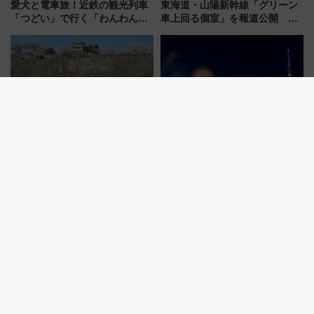
愛犬と電車旅！近鉄の観光列車
東海道・山陽新幹線「グリーン
「つどい」で行く「わんわん列
車上回る個室」を報道公開 プ
車」第5弾！海辺のBBQも楽し
ライベート感備えた上質な空間
める日帰りツアー
憧れの「城泊」が自分好みにカ
人混みを避けて船上から花火鑑
スタマイズ可能に!? 国登録有形
賞！27,500円の「直前割」隅田
文化財・丸亀城「延寿閣別館」
川花火クルーズはデパ地下グル
にオーダーメイド型の宿泊プラ
メも持ち込みOK
ンが誕生！