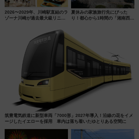
2026〜2029年、川崎駅直結のラ
夏休みの家族旅行先にぴった
ゾーナ川崎が過去最大級リニュ
り！都心から1時間の「湘南西エ
ーアル！ フードコート拡大など
リア」満喫ガイド 鎌倉・江の
「いつから何が変わるか」徹底
島とは異なる魅力を持つ今夏の
解説！
注目スポット
筑豊電気鉄道に新型車両「7000形」2027年導入！沿線の花をイメ
ージしたイエローを採用 車内は落ち着いたゆとりある空間に