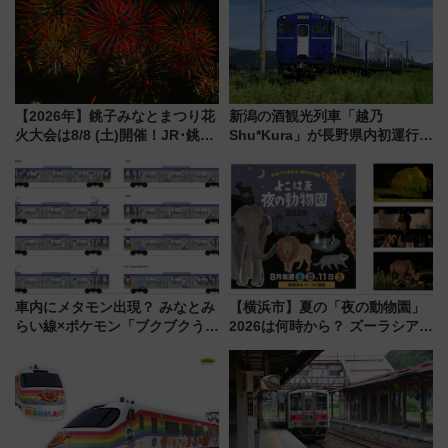
【2026年】銚子みなとまつり花
新潟の酒観光列車「越乃
火大会は8/8 (土)開催！JR･銚子
Shu*Kura」が長野県内初運行！
電鉄の臨時列車やアクセス情
地酒と食を味わう信州プレDC特
報、利根川に咲く8,000発の大迫
別企画
力＆屋台を満喫
車内にメタモン出現？ みなとみ
【横浜市】夏の「夜の動物園」
らい線×ポケモン「ブクブクうみ
2026は何時から？ ズーラシア・
ぞこの街」ラッピング電車が運
野毛山・金沢の電車アクセスや
行開始に！ この夏は直通列車で
見どころ、限定イベントを徹底
横浜へ！
解説！