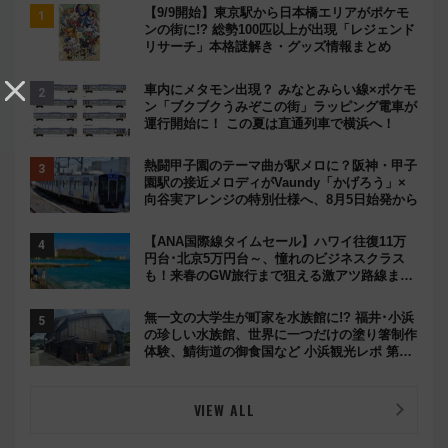
【9/9開始】東京駅から日本橋エリアがポケモ
ンの街に!? 総勢100匹以上が出現「レジェンド
リサーチ」本格謎解き・グッズ情報まとめ
車内にメタモン出現？ みなとみらい線×ポケモ
ン「ブクブクうみぞこの街」ラッピング電車が
運行開始に！ この夏は直通列車で横浜へ！
熱闘甲子園のテーマ曲が駅メロに？阪神・甲子
園駅の接近メロディがVaundy「かげろう」×
向谷実アレンジの特別仕様へ、8月5日始発から
【ANA国際線タイムセール】ハワイ往復11万
円台･北京5万円台～、憧れのビジネスクラス
も！来春のGW旅行まで狙える激アツ路線まと
め（8/10まで）
無一文の大学生が町家を水族館に!? 福井･小浜
の珍しい水族館、世界に一つだけの塗り箸制作
体験、鯖街道の御食国など 小浜観光レポ 第2
弾
VIEW ALL