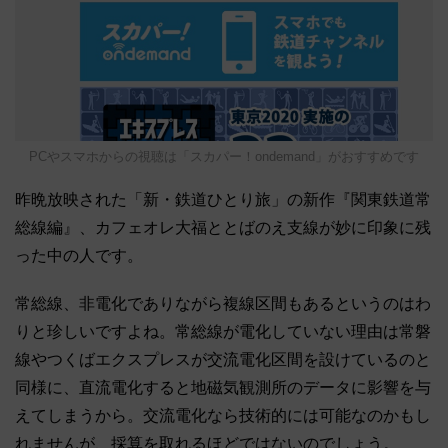
PCやスマホからの視聴は「スカパー！ondemand」がおすすめです
昨晩放映された「新・鉄道ひとり旅」の新作『関東鉄道常
総線編』、カフェオレ大福ととばのえ支線が妙に印象に残
った中の人です。
常総線、非電化でありながら複線区間もあるというのはわ
りと珍しいですよね。常総線が電化していない理由は常磐
線やつくばエクスプレスが交流電化区間を設けているのと
同様に、直流電化すると地磁気観測所のデータに影響を与
えてしまうから。交流電化なら技術的には可能なのかもし
れませんが、採算を取れるほどではないのでしょう。