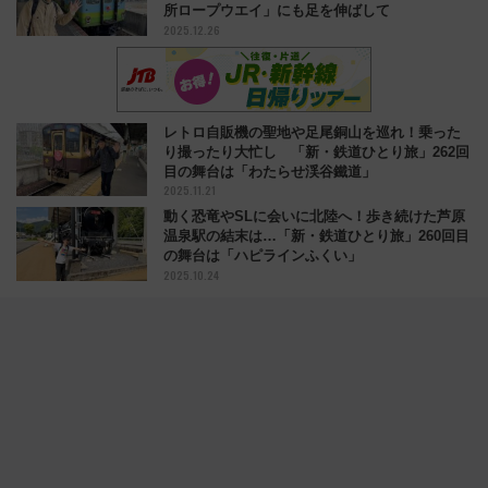
所ロープウエイ」にも足を伸ばして
2025.12.26
レトロ自販機の聖地や足尾銅山を巡れ！乗った
り撮ったり大忙し 「新・鉄道ひとり旅」262回
目の舞台は「わたらせ渓谷鐵道」
2025.11.21
動く恐竜やSLに会いに北陸へ！歩き続けた芦原
温泉駅の結末は…「新・鉄道ひとり旅」260回目
の舞台は「ハピラインふくい」
2025.10.24