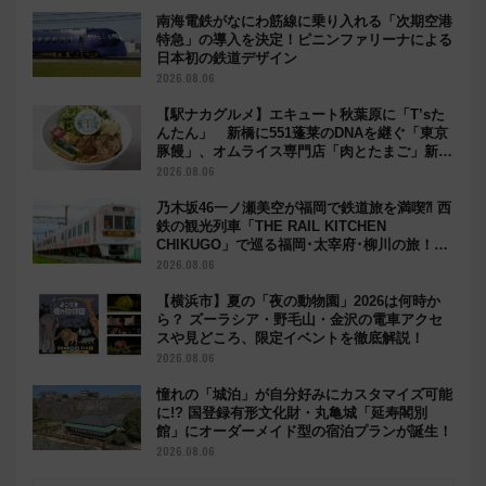
南海電鉄がなにわ筋線に乗り入れる「次期空港
特急」の導入を決定！ピニンファリーナによる
日本初の鉄道デザイン
2026.08.06
【駅ナカグルメ】エキュート秋葉原に「T’sた
んたん」 新橋に551蓬莱のDNAを継ぐ「東京
豚饅」、オムライス専門店「肉とたまご」新グ
ルメ続々登場！【2026年8月】
2026.08.06
乃木坂46一ノ瀬美空が福岡で鉄道旅を満喫⁈ 西
鉄の観光列車「THE RAIL KITCHEN
CHIKUGO」で巡る福岡･太宰府･柳川の旅！
YouTubeが公開に
2026.08.06
【横浜市】夏の「夜の動物園」2026は何時か
ら？ ズーラシア・野毛山・金沢の電車アクセ
スや見どころ、限定イベントを徹底解説！
2026.08.06
憧れの「城泊」が自分好みにカスタマイズ可能
に!? 国登録有形文化財・丸亀城「延寿閣別
館」にオーダーメイド型の宿泊プランが誕生！
2026.08.06