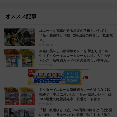
オススメ記事
ユニークな電車が走る洛北の路線といえば？
「新・鉄道ひとり旅」266回目の舞台は「叡山電
車」
2026.01.23
本当に美味しい新幹線カレーを 訳ありセール
中！ドクターイエローカレーをお得に入手のチ
ャンス！新幹線カード付きの美味しい本格カレ
2025.12.24
ー
ドクターイエロー＆新幹線カレーがまもなく販
売終了！本当においしい「New 京急カレー」は
10%増量で絶賛発売中！鉄道カード付き！
2026.02.02
「新・鉄道ひとり旅」264回目の舞台は「近鉄湯
の山線」 日本一の白い鉄塔で知られる「御在