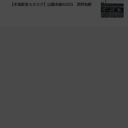
【木造駅舎カタログ】山陽本線012/21 西阿知駅