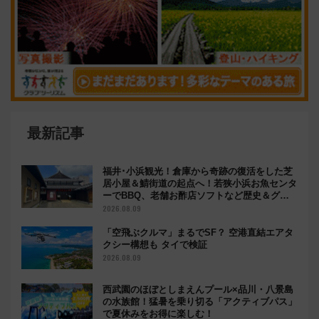
最新記事
福井･小浜観光！倉庫から奇跡の復活をした芝
居小屋＆鯖街道の起点へ！若狭小浜お魚センタ
ーでBBQ、老舗お酢店ソフトなど歴史＆グル
メ散歩
2026.08.09
「空飛ぶクルマ」まるでSF？ 空港直結エアタ
クシー構想も タイで検証
2026.08.09
西武園のほぼとしまえんプール×品川・八景島
の水族館！猛暑を乗り切る「アクティブパス」
で夏休みをお得に楽しむ！