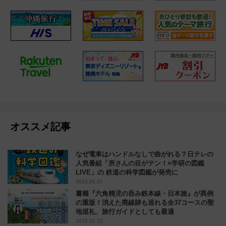
オススメ記事
なぜ電車はハンドルなしで曲がれる？日テレの
人気番組「所さんの目がテン！×学研の図鑑
LIVE」の 鉄道の科学図鑑が発売に
2026.06.01
書籍『六角精児の呑み鉄本線・日本旅』が異例
の重版！消えた廃線跡も巡れる全37コースの聖
地巡礼、旅行ガイドとしても最適
2026.06.22