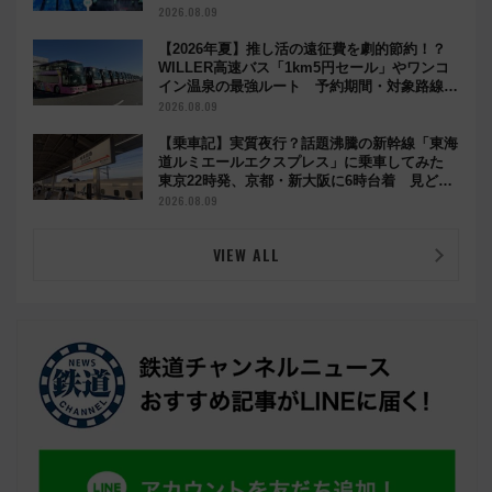
2026.08.09
【2026年夏】推し活の遠征費を劇的節約！？
WILLER高速バス「1km5円セール」やワンコ
イン温泉の最強ルート 予約期間・対象路線ま
とめ
2026.08.09
【乗車記】実質夜行？話題沸騰の新幹線「東海
道ルミエールエクスプレス」に乗車してみた
東京22時発、京都・新大阪に6時台着 見どこ
ろは岐阜羽島の素晴らし過ぎる朝
2026.08.09
VIEW ALL