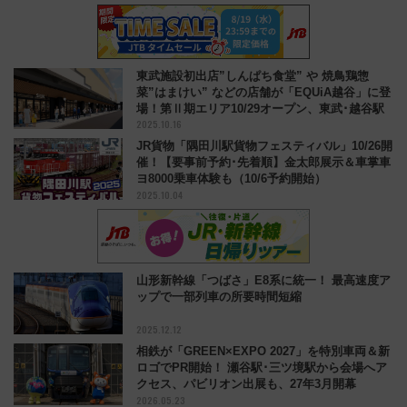
東武施設初出店”しんぱち食堂” や 焼鳥鶏惣
菜”はまけい” などの店舗が「EQUiA越谷」に登
場！第Ⅱ期エリア10/29オープン、東武･越谷駅
2025.10.16
JR貨物「隅田川駅貨物フェスティバル」10/26開
催！【要事前予約･先着順】金太郎展示＆車掌車
ヨ8000乗車体験も（10/6予約開始）
2025.10.04
山形新幹線「つばさ」E8系に統一！ 最高速度ア
ップで一部列車の所要時間短縮
2025.12.12
相鉄が「GREEN×EXPO 2027」を特別車両＆新
ロゴでPR開始！ 瀬谷駅･三ツ境駅から会場へア
クセス、パビリオン出展も、27年3月開幕
2026.05.23