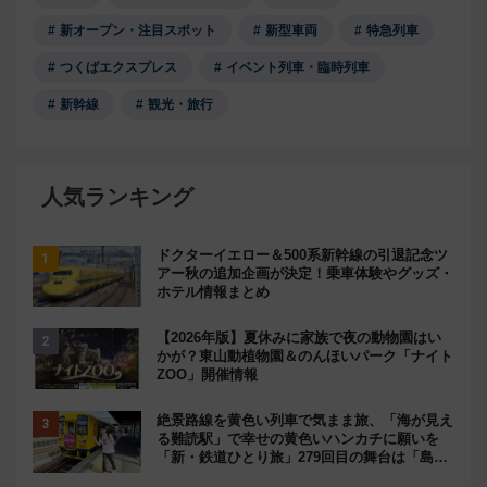
新オープン・注目スポット
新型車両
特急列車
つくばエクスプレス
イベント列車・臨時列車
新幹線
観光・旅行
人気ランキング
ドクターイエロー＆500系新幹線の引退記念ツ
アー秋の追加企画が決定！乗車体験やグッズ・
ホテル情報まとめ
【2026年版】夏休みに家族で夜の動物園はい
かが？東山動植物園＆のんほいパーク「ナイト
ZOO」開催情報
絶景路線を黄色い列車で気まま旅、「海が見え
る難読駅」で幸せの黄色いハンカチに願いを
「新・鉄道ひとり旅」279回目の舞台は「島原
鉄道」