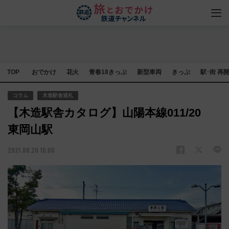
TOP
おでかけ
花火
青春18きっぷ
新型車両
きっぷ
駅･街 再
コラム
木造駅舎巡礼
【木造駅舎カタログ】山陽本線011/20
東岡山駅
2021.08.20 16:08