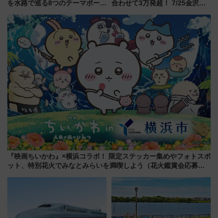
を水路で巡る8つのテーマポート
合わせて3万発超！ 7/25金沢大
と限定デコレーションを解説
会・8/1川北大会の2つの花火大
会の日程・アクセス・観覧席ま
とめ（石川県）
『映画ちいかわ』×横浜コラボ！ 限定ステッカー集めやフォトスポ
ット、特別花火でみなとみらいを満喫しよう（花火鑑賞会応募は
7/12まで！）