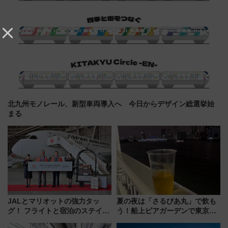
北九州モノレール、新型車両導入へ 今日からデザイン総選挙始
まる
JALとマリオットの強力タッ
夏の夜は「さるびあ丸」で飲も
グ！ フライトと宿泊のステイタ
う！船上ビアガーデンで東京湾
スマッチでFLY ON ポイントや
の夜景を眺めながら軽く一