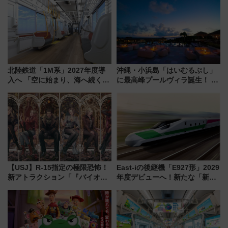
上級会員資格を効率よく獲得す
杯……工場直送生ビールや島グ
る方法を解説
ルメが美味い
北陸鉄道「1M系」2027年度導
沖縄・小浜島「はいむるぶし」
入へ 「空に始まり、海へ続く」
に最高峰プールヴィラ誕生！ 石
白山比咩神社をモチーフにした
垣島から船で向かう究極のご褒
神秘的なデザイン
美旅「何もしない贅沢」を体験
してみない？
【USJ】R-15指定の極限恐怖！
East-iの後継機「E927形」2029
新アトラクション「『バイオハ
年度デビューへ！新たな「新幹
ザード レクイエム』 ザ・ダイ
線専用検測車」の性能を徹底解
ブ」今秋登場 ―予測不能の恐
説【JR東日本】
怖に泣き叫べ―