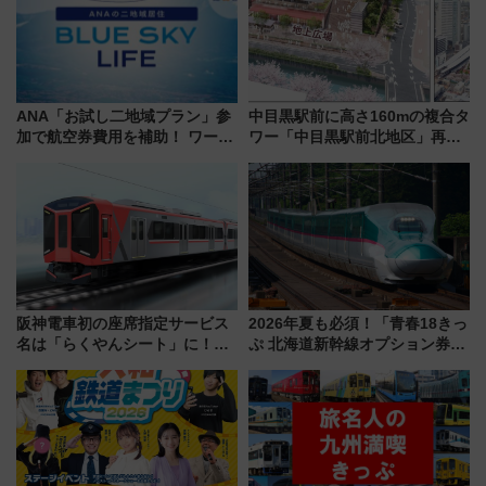
ANA「お試し二地域プラン」参
中目黒駅前に高さ160mの複合タ
加で航空券費用を補助！ ワーケ
ワー「中目黒駅前北地区」再開
ーションや週末移住に最適な自
発の全貌
治体は？ 2026年は対象のエリア
が拡大！
阪神電車初の座席指定サービス
2026年夏も必須！「青春18きっ
名は「らくやんシート」に！新
ぷ 北海道新幹線オプション券」
型3000系で大阪梅田～山陽姫路
自動改札対応ルールと途中下車
を快適移動
の罠