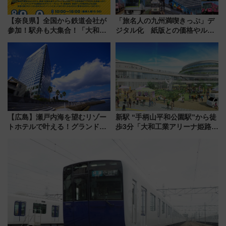
【奈良県】全国から鉄道会社が
「旅名人の九州満喫きっぷ」デ
参加！駅弁も大集合！「大和鉄
ジタル化 紙版との価格やルー
道まつり2026」が8月8日・9日
ルの違いを解説
に開催決定
【広島】瀬戸内海を望むリゾー
新駅 “手柄山平和公園駅”から徒
トホテルで叶える！グランドプ
歩3分「大和工業アリーナ姫路」
リンスホテル広島のフォトウエ
10月開業！Novelbright公演 や
ディング＆カジュアルパーティ
大相撲巡業など 豪華イベントと
ープラン
アクセス