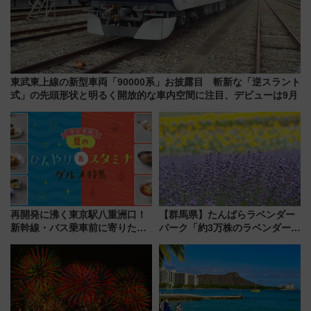
東武東上線の新型車両「90000系」お披露目 斬新な「逆スラント
式」の先頭形状と明るく開放的な車内空間に注目、デビューは9月
再開発に沸く東京駅八重洲口！
【群馬県】たんばらラベンダー
新幹線・バス乗車前に寄りたい
パーク「約3万株のラベンダー」
「ヤエチカ」2026年夏の「ひん
が見頃！新幹線＆無料送迎バス
やり＆スタミナグルメ」6選【新
で都心から約1時間半で夏の絶景
店舗も！】
を！