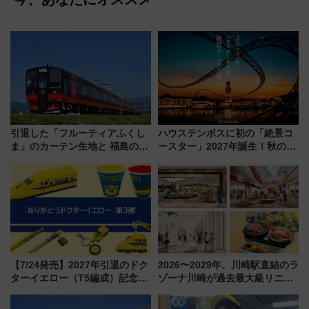
引退した「フルーティアふくし
ハウステンボスに初の「絶景コ
ま」のカーテン生地と 福島の伝
ースター」2027年誕生！秋の
統工芸品「会津木綿」の組み合
「すんごいハロウィン」見どこ
わせで大変身！ 数量限定で6/14
ろも一挙紹介
から発売
【7/24発売】2027年引退のドク
2026〜2029年、川崎駅直結のラ
ターイエロー（T5編成）記念グ
ゾーナ川崎が過去最大級リニュ
ッズ7種が登場！ 新幹線車内放
ーアル！ フードコート拡大など
送の目覚まし時計など通販・販
「いつから何が変わるか」徹底