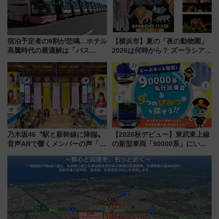
宿泊予定者の9割が悲鳴…ホテル
【横浜市】夏の「夜の動物園」
高騰時代の最適解は「バス
2026は何時から？ ズーラシア・
泊」!? WILLER最新調査で判明
野毛山・金沢の電車アクセスや
した、推し活遠征や観光時のリ
見どころ、限定イベントを徹底
アルな懐事情
解説！
乃木坂46〝駅と新幹線に降臨〟
【2026秋デビュー】東武東上線
音声ARで響くメンバーの声「真
の新型車両「90000系」にいち
夏の全国ツアー2026」
早く乗れる！ 8/11開催の小学生
向け先行試乗会でキッズアンバ
サダーになろう