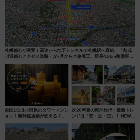
札幌都心が激変！高速から地下トンネルで札幌駅へ直結、「創成
川通都心アクセス道路」が7月から本格着工、延長4.8km整備事業
の全貌
全国1位は小田原のタワーマンシ
2026年夏の海外旅行・最新トレ
ョン！新幹線通勤が変える？
ンドは「安・近・短」！ NEWT
「住みたい街」の最新トレンド
調査から読み解く、最新の人気
【新築マンション人気ランキン
渡航先TOP5とは？ 円安時代の
グ】
旅行術