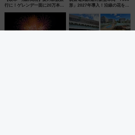
行に！ゲレンデ一面に20万本の
形」2027年導入！沿線の花をイ
ひまわりが咲き誇る「アルコピ
メージしたイエローを採用 車
アひまわり園」開園
内は落ち着いたゆとりある空間
に
葛飾納涼花火大会2026は2万発
【2026年最新】新潟駅の再開発
＆ドローンショーも！ 北総線を
はいつ完成？ 万代広場全面完成
使った穴場アクセスや臨時列
から「にいがた2キロ」・古町再
車、観覧スポット情報と周辺観
開発、バスタ新潟構想まで徹底
光まとめ（7/28開催）
解説！