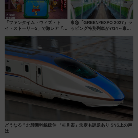
「ファンタイム・ウィズ・ト
東急「GREEN×EXPO 2027」ラ
イ・ストーリー5」で激レア『ロ
ッピング特別列車が7/14～東
ルカナ』カードをゲット！最新
横・田園都市・目黒線でデビュ
デコレーションも徹底解説
ー！ 注目の編成やデザインまと
め
どうなる？北陸新幹線延伸 「桂川案」決定も課題あり SNS上の声
は