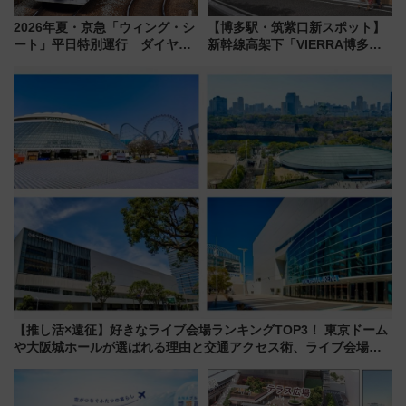
2026年夏・京急「ウィング・シ
【博多駅・筑紫口新スポット】
ート」平日特別運行 ダイヤ・
新幹線高架下「VIERRA博多テ
乗車方法を解説！2階建てバスや
ラス」が9/18開業！九州初出店
三浦海岸を堪能できるお出かけ
など注目の全6店舗 「博多活憩
プランもご紹介
通り」も一新
【推し活×遠征】好きなライブ会場ランキングTOP3！ 東京ドーム
や大阪城ホールが選ばれる理由と交通アクセス術、ライブ会場に
何を求める？