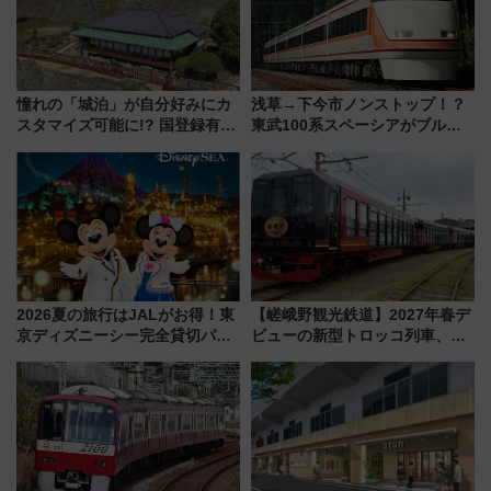
憧れの「城泊」が自分好みにカ
浅草→下今市ノンストップ！？
スタマイズ可能に!? 国登録有形
東武100系スペーシアがブルー
文化財・丸亀城「延寿閣別館」
リボン賞35周年記念で「デビュ
にオーダーメイド型の宿泊プラ
ー当時の停車駅」を再現 運転
ンが誕生！
時刻や特急券の買い方を紹介
2026夏の旅行はJALがお得！東
【嵯峨野観光鉄道】2027年春デ
京ディズニーシー完全貸切パー
ビューの新型トロッコ列車、い
ティー招待券が当たるキャンペ
よいよ試運転開始へ！現行車両
ーン始まる 条件は「夏の国内
は2026年で引退
線に2回搭乗」