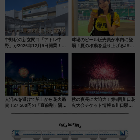
売店舗まとめ
解説！
中野駅の新玄関口「アトレ中
球場のビール販売員が車内に登
野」が2026年12月9日開業！新
場！夏の移動を盛り上げるJR九
改札直結で屋上BBQも楽しめる
州「ビール新幹線」7月31日・8
注目スポット
月7日限定 ソフトバンクホーク
スとコラボ
人混みを避けて船上から花火鑑
秋の夜長に大迫力！第6回川口花
賞！27,500円の「直前割」隅田
火大会チケット情報＆川口駅か
川花火クルーズはデパ地下グル
らのアクセスガイド
メも持ち込みOK