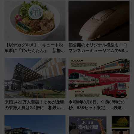
【駅ナカグルメ】エキュート秋
初公開のオリジナル模型も！ロ
葉原に「T’sたんたん」 新橋に
マンスカーミュージアムでVSE
551蓬莱のDNAを継ぐ「東京豚
の設計秘話に迫る企画展が7月
饅」、オムライス専門店「肉と
15日スタート
たまご」新グルメ続々登場！
【2026年8月】
来館1422万人突破！ゆめが丘駅
令和8年8月8日、午前8時8分8
の乗降人員は2.4倍に 相鉄いず
秒、888セット限定……鉄道各
み野線「ゆめが丘ソラトス」2周
社の「8・8・8」な記念きっぷ
年祭にそうにゃん＆DB.スター
たち
マンが登場