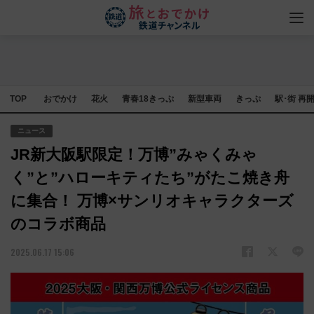
TOP
おでかけ
花火
青春18きっぷ
新型車両
きっぷ
駅･街 再
ニュース
JR新大阪駅限定！万博”みゃくみゃ
く”と”ハローキティたち”がたこ焼き舟
に集合！ 万博×サンリオキャラクターズ
のコラボ商品
2025.06.17 15:06