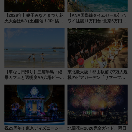
【2026年】銚子みなとまつり花
【ANA国際線タイムセール】ハ
火大会は8/8 (土)開催！JR･銚子
ワイ往復11万円台･北京5万円台
電鉄の臨時列車やアクセス情
～、憧れのビジネスクラスも！
報、利根川に咲く8,000発の大迫
来春のGW旅行まで狙える激ア
力＆屋台を満喫
ツ路線まとめ（8/10まで）
【車なし日帰り】三浦半島・絶
東北最大級！郡山駅前で7万人規
景カフェと透明度AA穴場ビーチ
模のビアガーデン「サマーフェ
を巡る！ おトクな電車きっぷ活
スタ IN KORIYAMA 2026」
用してストレスフリー旅へ行こ
7/24-26開催！ 有料席はJRE
う！
MALLで予約可能
祝25周年！東京ディズニーシー
北國花火2026完全ガイド、両日