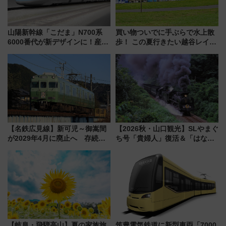
山陽新幹線「こだま」N700系
買い物ついでに手ぶらで水上散
6000番代が新デザインに！産学
歩！ この夏行きたい越谷レイク
連携で描く瀬戸内の波模様 運
タウンの新たな水辺の憩いエリ
用は今冬から
ア「LAKESIDE PARK」（埼玉
県越谷市）
【名鉄広見線】新可児～御嵩間
【2026秋・山口観光】SLやまぐ
が2029年4月に廃止へ 存続協
ち号「貴婦人」復活＆「はなあ
議終了で100年の歴史に幕
かり」初走行区間も！山口DCの
注目観光列車まとめ きっぷの取
り方は？
【岐阜・飛騨高山】夏の家族旅
筑豊電気鉄道に新型車両「7000