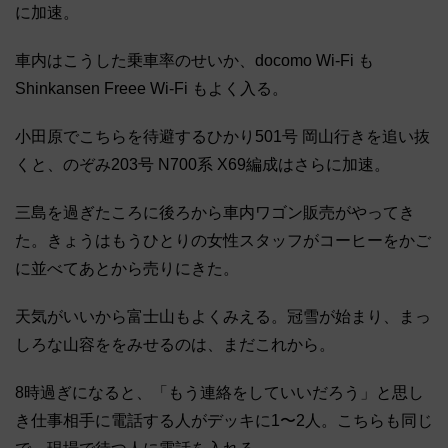
に加速。
車内はこうした乗車率のせいか、docomo Wi-Fi も
Shinkansen Freee Wi-Fi もよく入る。
小田原でこちらを待避するひかり501号 岡山行きを追い抜
くと、のぞみ203号 N700系 X69編成はさらに加速。
三島を過ぎたころに後ろから車内ワゴン販売がやってき
た。きょうはもうひとりの女性スタッフがコーヒーをかご
に並べてあとから売りにきた。
天気がいいから富士山もよくみえる。冠雪が始まり、まっ
しろな山容ををみせるのは、まだこれから。
8時過ぎになると、「もう連絡をしていいだろう」と思し
き仕事相手に電話する人がデッキに1〜2人。こちらも同じ