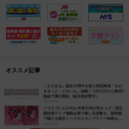
オススメ記事
「さのまる」誕生15周年を祝う特別車両「さの
まるっと・とれいん」始動！ 2月21日から東武5
路線で運行開始（栃木県佐野市）
2026.02.04
イコラブ(＝LOVE)×JR東日本が初タッグ！国立
競技場ライブ連動企画で推し活体験を、新幹線
で聴ける限定トークやスタンプラリー特典を解
2026.05.17
説