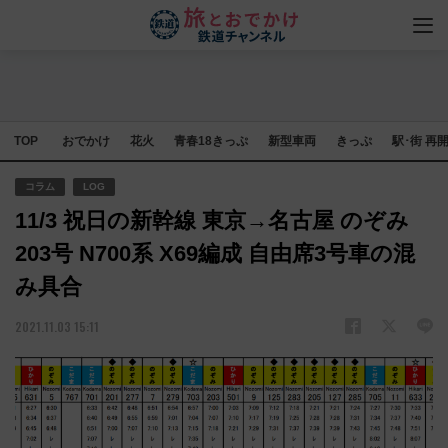
TOP
おでかけ
花火
青春18きっぷ
新型車両
きっぷ
駅･街 再
コラム
LOG
11/3 祝日の新幹線 東京→名古屋 のぞみ
203号 N700系 X69編成 自由席3号車の混
み具合
2021.11.03 15:11