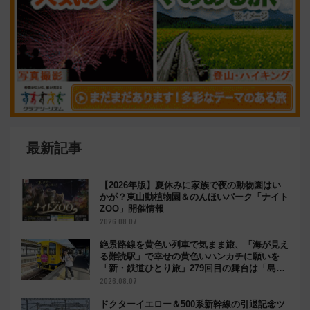
最新記事
【2026年版】夏休みに家族で夜の動物園はい
かが？東山動植物園＆のんほいパーク「ナイト
ZOO」開催情報
2026.08.07
絶景路線を黄色い列車で気まま旅、「海が見え
る難読駅」で幸せの黄色いハンカチに願いを
「新・鉄道ひとり旅」279回目の舞台は「島原
鉄道」
2026.08.07
ドクターイエロー＆500系新幹線の引退記念ツ