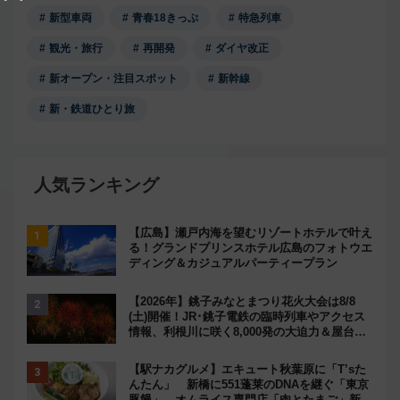
新型車両
青春18きっぷ
特急列車
観光・旅行
再開発
ダイヤ改正
新オープン・注目スポット
新幹線
新・鉄道ひとり旅
人気ランキング
【広島】瀬戸内海を望むリゾートホテルで叶え
る！グランドプリンスホテル広島のフォトウエ
ディング＆カジュアルパーティープラン
【2026年】銚子みなとまつり花火大会は8/8
(土)開催！JR･銚子電鉄の臨時列車やアクセス
情報、利根川に咲く8,000発の大迫力＆屋台を
満喫
【駅ナカグルメ】エキュート秋葉原に「T’sた
んたん」 新橋に551蓬莱のDNAを継ぐ「東京
豚饅」、オムライス専門店「肉とたまご」新グ