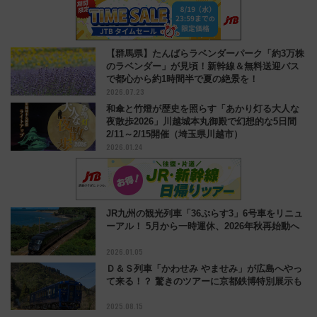
【群馬県】たんばらラベンダーパーク「約3万株
のラベンダー」が見頃！新幹線＆無料送迎バス
で都心から約1時間半で夏の絶景を！
2026.07.23
和傘と竹燈が歴史を照らす「あかり灯る大人な
夜散歩2026」川越城本丸御殿で幻想的な5日間
2/11～2/15開催（埼玉県川越市）
2026.01.24
JR九州の観光列車「36ぷらす3」6号車をリニュ
ーアル！ 5月から一時運休、2026年秋再始動へ
2026.01.05
Ｄ＆Ｓ列車「かわせみ やませみ」が広島へやっ
て来る！？ 驚きのツアーに京都鉄博特別展示も
2025.08.15