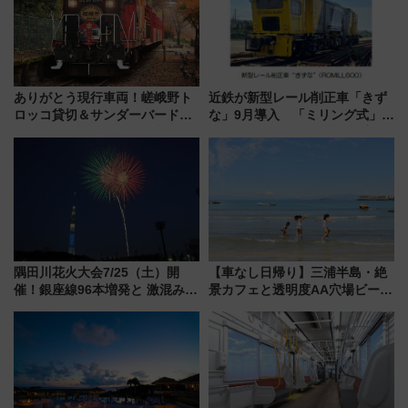
ありがとう現行車両！嵯峨野ト
近鉄が新型レール削正車「きず
ロッコ貸切＆サンダーバードレ
な」9月導入 「ミリング式」採
ストランで語り合う秋の京都
用でメンテナンス作業を効率
斉藤雪乃＆福原トシヒロと行
化！安全性や乗り心地の向上に
く！9月13日「京都の鉄道満喫
貢献するだけでなく、全線区で
ツアー」開催
活躍するための仕組みも
隅田川花火大会7/25（土）開
【車なし日帰り】三浦半島・絶
催！銀座線96本増発と 激混みの
景カフェと透明度AA穴場ビーチ
「浅草駅」を回避する最寄り駅･
を巡る！ おトクな電車きっぷ活
アクセス攻略法、2万発の花火が
用してストレスフリー旅へ行こ
都心の夜に！
う！