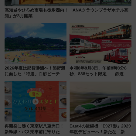
高知城やひろめ市場も徒歩圏内！「ANAクラウンプラザホテル高
知」が8月開業
2026年夏は那智勝浦へ！熊野灘
令和8年8月8日、午前8時8分8
に面した「特選」白砂ビーチは
秒、888セット限定……鉄道各
必見 「第17回那智勝浦町花火大
社の「8・8・8」な記念きっぷ
会」は8月11日開催！
たち
再開発に沸く東京駅八重洲口！
East-iの後継機「E927形」2029
新幹線・バス乗車前に寄りたい
年度デビューへ！新たな「新幹