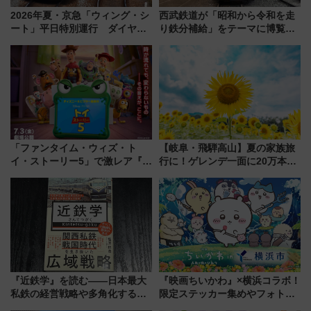
2026年夏・京急「ウィング・シ
西武鉄道が「昭和から令和を走
ート」平日特別運行 ダイヤ・
り鉄分補給」をテーマに博覧会
乗車方法を解説！2階建てバスや
を実施！くすのきホールで8月
三浦海岸を堪能できるお出かけ
14日から 新車両「トキイロ」体
プランもご紹介
験ブースも アクセスや申込方法
を解説
「ファンタイム・ウィズ・ト
【岐阜・飛騨高山】夏の家族旅
イ・ストーリー5」で激レア『ロ
行に！ゲレンデ一面に20万本の
ルカナ』カードをゲット！最新
ひまわりが咲き誇る「アルコピ
デコレーションも徹底解説
アひまわり園」開園
『近鉄学』を読む――日本最大
『映画ちいかわ』×横浜コラボ！
私鉄の経営戦略や多角化する事
限定ステッカー集めやフォトス
業の根底にある考えを浮き彫り
ポット、特別花火でみなとみら