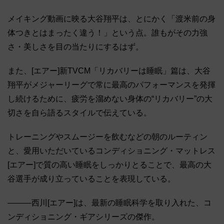
メイキング動画に映る大谷翔平は、とにかく「渡米前の身
体つきとはまったく違う！」という点。誰もがその力強
さ・美しさを目の当たりにするはず。
また、[エアー]新TVCM「リカバリーは睡眠」篇は、大谷
翔平がメジャーリーグで常に最高のパフォーマンスを発揮
し続けるために、疲労を溜めない身体の“リカバリー”の大
切さを自ら語るスタイルで伝えている。
トレーニングやスムージーを飲むなどの朝のルーティン
と、愛用いただいているコンディショニング・マットレス
[エアー]で質の高い睡眠をしっかりとることで、最高の大
谷選手が成り立っていることを表現している。
―――西川[エアー]は、最新の睡眠科学を取り入れた、コ
ンディショニング・ギアシリーズの傑作。