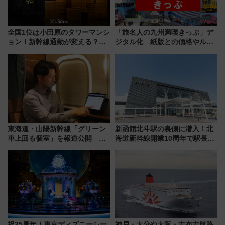
全国1位は小田原のタワーマンシ
「旅名人の九州満喫きっぷ」デ
ョン！新幹線通勤が変える？
ジタル化 紙版との価格やルー
「住みたい街」の最新トレンド
ルの違いを解説
【新築マンション人気ランキン
グ】
東海道・山陽新幹線「グリーン
新函館北斗駅の裏側に潜入！北
車上回る個室」を報道公開 プ
海道新幹線開業10周年で駅長
ライベート感備えた上質な空間
室・地下通路など公開イベン
ト 参加方法や体験内容を紹介
祝25周年！東京ディズニーシー
神戸・大分や大阪・志布志航路