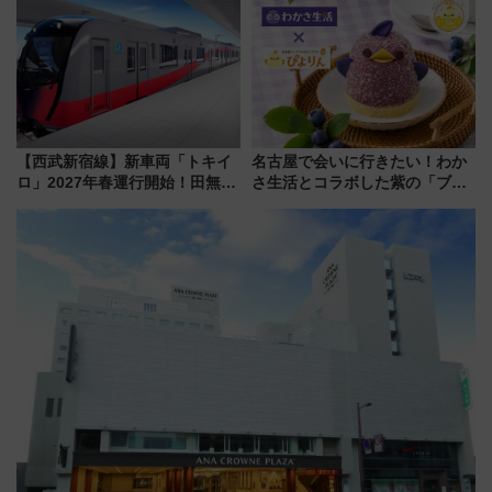
にする一冊
いを満喫しよう（花火鑑賞会応
募は7/12まで！）
【西武新宿線】新車両「トキイ
名古屋で会いに行きたい！わか
ロ」2027年春運行開始！田無・
さ生活とコラボした紫の「ブル
新所沢にも停車 2028年春には
ーベリーぴよりん」期間限定販
「第2弾」も
売