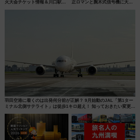
火大会チケット情報＆川口駅か
正ロマンと腕木式信号機に大興
らのアクセスガイド
奮「新・鉄道ひとり旅」277回
目の舞台は岐阜県の「明知鉄
道」
羽田空港に着くのは出発何分前が正解？ 9月始動のJAL「第1ター
ミナル北側サテライト」は徒歩1キロ超え！ 知っておきたい変更点
まとめ