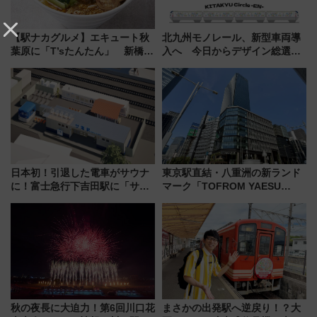
【駅ナカグルメ】エキュート秋
北九州モノレール、新型車両導
葉原に「T’sたんたん」 新橋に
入へ 今日からデザイン総選挙
551蓬莱のDNAを継ぐ「東京豚
始まる
饅」、オムライス専門店「肉と
たまご」新グルメ続々登場！
【2026年8月】
日本初！引退した電車がサウナ
東京駅直結・八重洲の新ランド
に！富士急行下吉田駅に「サ電
マーク「TOFROM YAESU
（SADEN）」2026年12月開
TOWER」9/10開業！ 雨に濡れ
業 行き交う電車の音や振動を
ないバスターミナル直結でスキ
感じながら「ととのう」新感覚
マ時間が充実
秋の夜長に大迫力！第6回川口花
まさかの出発駅へ逆戻り！？大