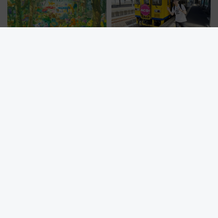
よみうりランド「ポケパーク カ
絶景路線を黄色い列車で気まま
ントー」チケット新ルール解
旅、「海が見える難読駅」で幸
説！購入制限の緩和と入場時の
せの黄色いハンカチに願いを
本人確認が11月スタート
「新・鉄道ひとり旅」279回目
の舞台は「島原鉄道」
南海・日立と量子技術活用でシステム構築 なにわ筋線にも期待 乗