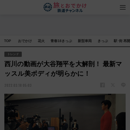
TOP
おでかけ
花火
青春18きっぷ
新型車両
きっぷ
駅･街 再
トレンド
西川の動画が大谷翔平を大解剖！ 最新マ
ッスル美ボディが明らかに！
2022.03.18 05:03