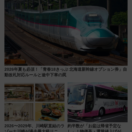
2026年夏も必須！「青春18きっぷ 北海道新幹線オプション券」自
動改札対応ルールと途中下車の罠
2026〜2029年、川崎駅直結のラ
約半数が「お盆は帰省予定な
ゾーナ川崎が過去最大級リニュ
し」！物価高・運賃値上げが財