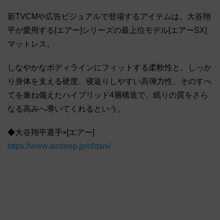
新TVCMや広告ビジュアルで登場するアイテムは、大谷翔
平が愛用する[エアー]シリーズの最上位モデル[エアーSX]
マットレス。
しなやかなボディラインにフィットする柔軟性と、しっか
り身体を支える硬度、寝返りしやすい高弾力性、そのすべ
てを兼ね備えたハイブリッド4層構造で、眠りの質をさら
なる高みへ導いてくれるという。
◆大谷翔平選手×[エアー]
https://www.airsleep.jp/ohtani/