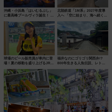
沖縄・小浜島「はいむるぶし」
北陸鉄道「1M系」2027年度導
に最高峰プールヴィラ誕生！ 石
入へ 「空に始まり、海へ続く」
垣島から船で向かう究極のご褒
白山比咩神社をモチーフにした
美旅「何もしない贅沢」を体験
神秘的なデザイン
してみない？
球場のビール販売員が車内に登
福井なのにゴリゴリ関西弁!?
場！夏の移動を盛り上げるJR九
800年生きる人魚伝説、レトロ
州「ビール新幹線」7月31日・8
建築の町並み「小浜西組」、町
月7日限定 ソフトバンクホーク
屋カフェで非日常を！週末観光
スとコラボ
に最適な小浜の歩き方