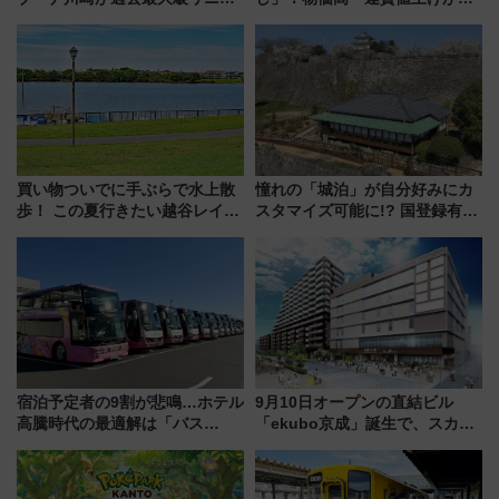
ーアル！ フードコート拡大など
布を直撃、往復1万円以内なら帰
「いつから何が変わるか」徹底
りたいけど……【WILLER お盆
解説！
帰省動向調査】
買い物ついでに手ぶらで水上散
憧れの「城泊」が自分好みにカ
歩！ この夏行きたい越谷レイク
スタマイズ可能に!? 国登録有形
タウンの新たな水辺の憩いエリ
文化財・丸亀城「延寿閣別館」
ア「LAKESIDE PARK」（埼玉
にオーダーメイド型の宿泊プラ
県越谷市）
ンが誕生！
宿泊予定者の9割が悲鳴…ホテル
9月10日オープンの直結ビル
高騰時代の最適解は「バス
「ekubo京成」誕生で、スカイ
泊」!? WILLER最新調査で判明
ライナーも停まる巨大ハブ駅・
した、推し活遠征や観光時のリ
新鎌ヶ谷はどう変わる？ 全テナ
アルな懐事情
ント情報も公開！