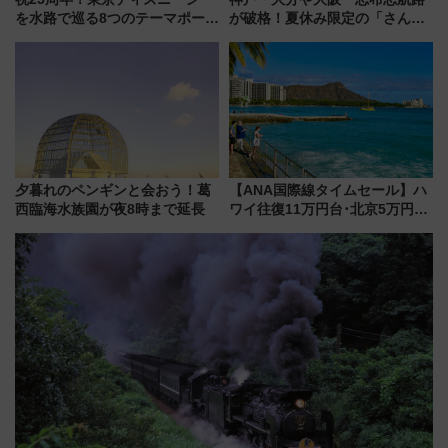
を水路で巡る8つのテーマポート
が破格！夏休み限定の「さんふ
と限定デコレーションを解説
らわあスペシャルセール」スタ
ート 夕朝食ビュッフェ付きで
快適な船旅はいかが？
夕暮れのペンギンと会おう！葛
【ANA国際線タイムセール】ハ
西臨海水族園が夜8時まで延長
ワイ往復11万円台･北京5万円台
～、憧れのビジネスクラスも！
来春のGW旅行まで狙える激ア
ツ路線まとめ（8/10まで）