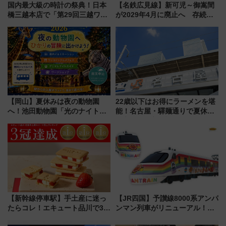
国内最大級の時計の祭典！日本
【名鉄広見線】新可児～御嵩間
橋三越本店で「第29回三越ワー
が2029年4月に廃止へ 存続協
ルドウォッチフェア」開幕
議終了で100年の歴史に幕
【2026年8月5日～25日】
【岡山】夏休みは夜の動物園
22歳以下はお得にラーメンを堪
へ！池田動物園「光のナイトズ
能！名古屋・驛麺通りで夏休み
ー2026」で光と動物が彩る特別
限定「U22応援割り」が7月21日
な夜
よりスタート
【新幹線停車駅】手土産に迷っ
【JR四国】予讃線8000系アンパ
たらコレ！エキュート品川で3年
ンマン列車がリニューアル！内
連続売上1位を獲得した定番手土
外装デザイン公開 デビューは