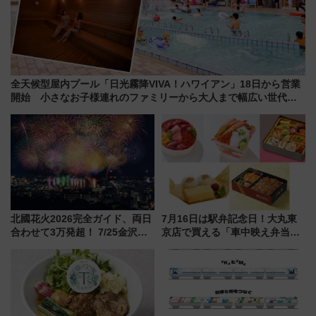
全天候型屋内プール「日光霧降VIVA！ハワイアン」18日から営業
開始 小さなお子様連れのファミリーから大人まで幅広い世代が
一日中楽しる夏のリゾートを楽しんで
北國花火2026完全ガイド、両日
7月16日は駅弁記念日！大丸東
合わせて3万発超！ 7/25金沢大
京店で買える「車中映え弁当」
会・8/1川北大会の2つの花火大
フェア【2026年夏】
会の日程・アクセス・観覧席ま
とめ（石川県）