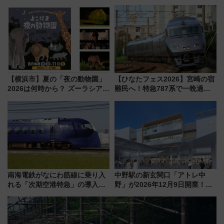
「ヤエチカ」2026年夏の「ひん
線専用検測車」の性能を徹底解
やり＆スタミナグルメ」6選【新
説【JR東日本】
店舗も！】
【横浜市】夏の「夜の動物園」
【ひなたフェス2026】宮崎の宿
2026は何時から？ ズーラシア・
難民へ！特急787系で一晩過ご
野毛山・金沢の電車アクセスや
せる夜間滞在型イベント「スワ
見どころ、限定イベントを徹底
ローおひさま」が救世主に？
解説！
南海電鉄がなにわ筋線に乗り入
中野駅の新玄関口「アトレ中
れる「次期空港特急」の導入を
野」が2026年12月9日開業！新
決定！ピニンファリーナによる
改札直結で屋上BBQも楽しめる
日本初の鉄道デザイン
注目スポット