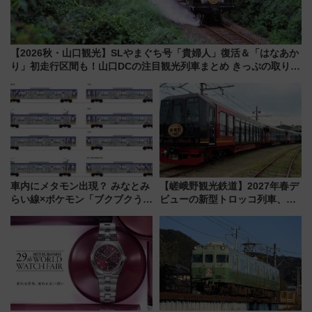
【2026秋・山口観光】SLやまぐち号「貴婦人」復活＆「はなあか
り」初走行区間も！山口DCの注目観光列車まとめ きっぷの取り方
は？
車内にメタモン出現？ みなとみ
【嵯峨野観光鉄道】2027年春デ
らい線×ポケモン「ブクブクうみ
ビューの新型トロッコ列車、い
ぞこの街」ラッピング電車が運
よいよ試運転開始へ！現行車両
行開始に！ この夏は直通列車で
は2026年で引退
横浜へ！