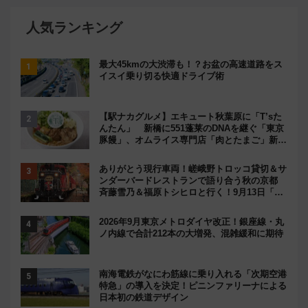
人気ランキング
最大45kmの大渋滞も！？お盆の高速道路をス
イスイ乗り切る快適ドライブ術
【駅ナカグルメ】エキュート秋葉原に「T’sた
んたん」 新橋に551蓬莱のDNAを継ぐ「東京
豚饅」、オムライス専門店「肉とたまご」新グ
ルメ続々登場！【2026年8月】
ありがとう現行車両！嵯峨野トロッコ貸切＆サ
ンダーバードレストランで語り合う秋の京都
斉藤雪乃＆福原トシヒロと行く！9月13日「京
都の鉄道満喫ツアー」開催
2026年9月東京メトロダイヤ改正！銀座線・丸
ノ内線で合計212本の大増発、混雑緩和に期待
南海電鉄がなにわ筋線に乗り入れる「次期空港
特急」の導入を決定！ピニンファリーナによる
日本初の鉄道デザイン