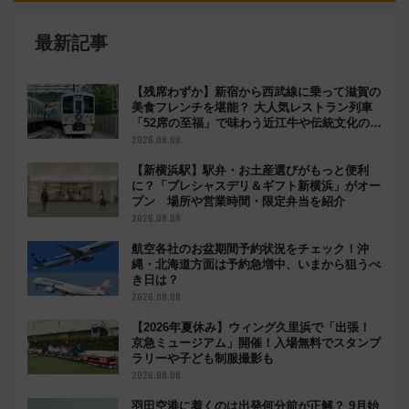
最新記事
【残席わずか】新宿から西武線に乗って滋賀の
美食フレンチを堪能？ 大人気レストラン列車
「52席の至福」で味わう近江牛や伝統文化の特
別コラボ
2026.08.08
【新横浜駅】駅弁・お土産選びがもっと便利
に？「プレシャスデリ＆ギフト新横浜」がオー
プン 場所や営業時間・限定弁当を紹介
2026.08.08
航空各社のお盆期間予約状況をチェック！沖
縄・北海道方面は予約急増中、いまから狙うべ
き日は？
2026.08.08
【2026年夏休み】ウィング久里浜で「出張！
京急ミュージアム」開催！入場無料でスタンプ
ラリーや子ども制服撮影も
2026.08.08
羽田空港に着くのは出発何分前が正解？ 9月始