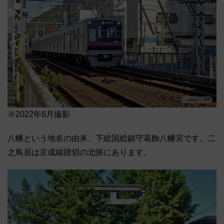
※2022年6月撮影
八幡という地名の由来、下総国総鎮守葛飾八幡宮です。二
之鳥居は京成線踏切の北側にあります。