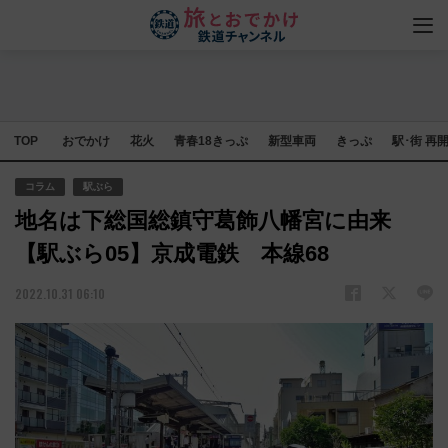
TOP
おでかけ
花火
青春18きっぷ
新型車両
きっぷ
駅･街 再
コラム
駅ぶら
地名は下総国総鎮守葛飾八幡宮に由来
【駅ぶら05】京成電鉄 本線68
2022.10.31 06:10