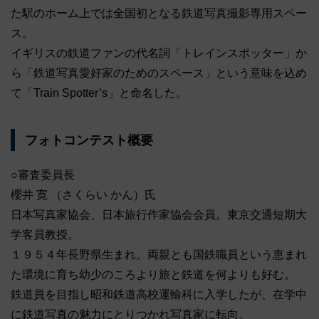
た駅のホーム上では全国初となる鉄道写真撮影専用スペー
ス。
イギリスの鉄道ファンの代名詞「トレインスポッター」か
ら「鉄道写真愛好家のためのスペース」という意味を込め
て「Train Spotter’s」と命名した。
フォトコンテスト概要
○審査委員長
櫻井 寛 （さくらい かん）氏
日本写真家協会、日本旅行作家協会会員。東京交通短期大
学客員教授。
１９５４年長野県生まれ。両親とも国鉄職員という恵まれ
た環境に育ち幼少のころより旅と鉄道を何よりも好む。
鉄道員を目指し昭和鉄道高校運輸科に入学したが、在学中
に鉄道写真の魅力にとりつかれ写真家に転向。