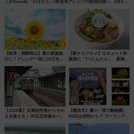
ィがVaundy「かげろう」×向谷実アレンジの特別仕様へ、8月5日
始発から
【岐阜・飛騨高山】夏の家族旅
【駅ナカグルメ】エキュート秋
行に！ゲレンデ一面に20万本の
葉原に「T’sたんたん」 新橋に
ひまわりが咲き誇る「アルコピ
551蓬莱のDNAを継ぐ「東京豚
アひまわり園」開園
饅」、オムライス専門店「肉と
たまご」新グルメ続々登場！
【2026年8月】
【2026夏】女満別空港からその
【横浜市】夏の「夜の動物園」
まま使える！JR石北本線＆バス
2026は何時から？ ズーラシア・
乗り放題「北見・網走周遊フリ
野毛山・金沢の電車アクセスや
ーパス」でおトクに道東観光
見どころ、限定イベントを徹底
（8/3発売）
解説！