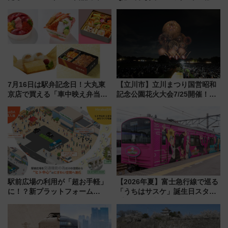
連続売上1位を獲得した定番手土
用でメンテナンス作業を効率
産スイーツとは？
化！安全性や乗り心地の向上に
貢献するだけでなく、全線区で
活躍するための仕組みも
7月16日は駅弁記念日！大丸東
【立川市】立川まつり国営昭和
京店で買える「車中映え弁当」
記念公園花火大会7/25開催！
フェア【2026年夏】
5000発の花火が夜を彩る 今年は
混雑に要注意、その理由は
駅前広場の利用が「超お手軽」
【2026年夏】富士急行線で巡る
に！？新プラットフォーム
「うちはサスケ」誕生日スタン
「HirakeBA」8月3日始動、ス
プラリー！富士急ハイランド限
マホで簡単申請 物販や演奏会な
定グルメ＆グッズ徹底ガイド
どに【JR東日本】