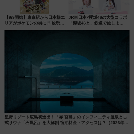
【9/9開始】東京駅から日本橋エ
JR東日本×櫻坂46の大型コラボ
リアがポケモンの街に!? 総勢
「櫻坂46と、鉄道で旅しよ
100匹以上が出現「レジェンド
う。」が7月20日より始動！新
リサーチ」本格謎解き・グッズ
潟・長野・庄内へ
情報まとめ
星野リゾート広島初進出！「界 宮島」のインフィニティ温泉と古
式サウナ「石風呂」を大解剖 宿泊料金・アクセスは？（2026年7
月23日開業）