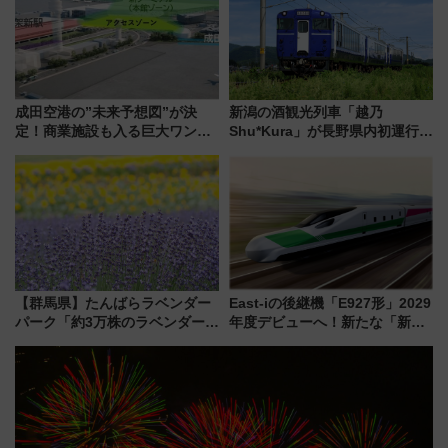
成田空港の”未来予想図”が決
新潟の酒観光列車「越乃
定！商業施設も入る巨大ワンタ
Shu*Kura」が長野県内初運行！
ーミナル、京成の高架新駅整備
地酒と食を味わう信州プレDC特
で新型特急が品川･羽田とを結
別企画
ぶ！ JR空港駅は2面3線化！
【群馬県】たんばらラベンダー
East-iの後継機「E927形」2029
パーク「約3万株のラベンダー」
年度デビューへ！新たな「新幹
が見頃！新幹線＆無料送迎バス
線専用検測車」の性能を徹底解
で都心から約1時間半で夏の絶景
説【JR東日本】
を！