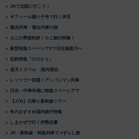
JRで北陸に行こう！
サフィール踊り子号で行く伊豆
観光列車・寝台列車の旅
カニの季節到来！カニ旅行特集！
新型特急スペーシアXで日光鬼怒川へ
近鉄特急「ひのとり」
楽天トラベル 国内宿泊
レッツゴー四国！アンパンマン列車
日光・中禅寺湖に特急スペーシアで
【JTB】日帰り新幹線ツアー
冬のおすすめ国内旅行特集
しまかぜで行く伊勢志摩
JR・新幹線・特急列車で #ずらし旅