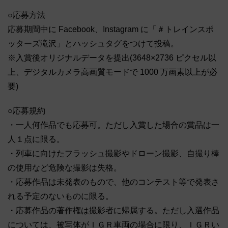
○応募方法
応募期間中に Facebook、Instagram に「＃トレインスポ
ッターズ滝沢」とハッシュタグをつけて投稿。
※入賞後オリジナルデータを提出(3648×2736 ピクセル以
上、デジタルカメラ高画質モードで 1000 万画素以上が必
要)
○応募規約
・一人何作品でも応募可。ただし入賞した場合の賞品は一
人１点に限る。
・列車に向けたフラッシュ撮影やドローン撮影、自撮り棒
の使用など危険な撮影は失格。
・応募作品は未発表のもので、他のコンテスト等で発表さ
れる予定のないものに限る。
・応募作品の著作権は撮影者に帰属する。ただし入選作品
については、被写体がＩＧＲ車両の場合に限り、ＩＧＲい