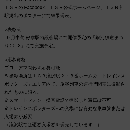
ＩＧＲの Facebook、ＩＧＲ公式ホームページ、ＩＧＲ各
駅掲出のポスターにて結果発表。
○表彰式
10 月中旬 好摩駅特設会場にて開催予定の「銀河鉄道まつ
り 2018」にて実施予定。
○応募資格
プロ、アマ問わず応募可能
※撮影場所はＩＧＲ滝沢駅２・３番ホームの「トレインス
ポッターズ」エリア内で、旅客列車の運行時間帯に撮影さ
れたものに限る。
※スマートフォン、携帯電話で撮影した写真は不可
※トレインスポッターズへの入場には有効な乗車券または
入場券が必要
（滝沢駅では硬券入場券を発売しています。）