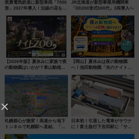
筑豊電気鉄道に新型車両「7000
JR北海道が新型事業用機関車
形」2027年導入！沿線の花をイ
「DD200形式500代」3両導入へ
メージしたイエローを採用 車
内は落ち着いたゆとりある空間
に
【2026年版】夏休みに家族で夜
【岡山】夏休みは夜の動物園
の動物園はいかが？東山動植物
へ！池田動物園「光のナイトズ
園＆のんほいパーク「ナイト
ー2026」で光と動物が彩る特別
ZOO」開催情報
な夜
札幌都心が激変！高速から地下
日本初！引退した電車がサウナ
トンネルで札幌駅へ直結、「創
に！富士急行下吉田駅に「サ電
成川通都心アクセス道路」が7月
（SADEN）」2026年12月開
から本格着工、延長4.8km整備
業 行き交う電車の音や振動を