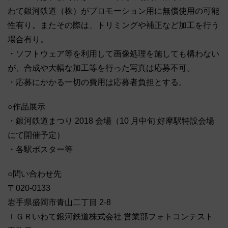
わて銀河鉄道（株）がプロモーション用に無償使用の可能
性有り。またその際は、トリミングや補正など加工を行う
場合有り。
・ソフトウェア等を利用して画像処理を施しても構わない
が、合成や大幅な加工等を行った写真は応募不可。
・応募にかかる一切の費用は応募者負担とする。
○作品展示
・銀河鉄道まつり 2018 会場（10 月中旬 好摩駅特設会場
にて開催予定）
・各駅ポスター等
○問い合わせ先
〒020-0133
岩手県盛岡市青山二丁目 2-8
ＩＧＲいわて銀河鉄道株式会社 営業部フォトコンテスト