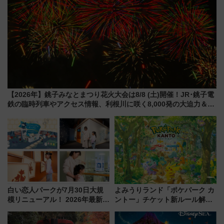
【2026年】銚子みなとまつり花火大会は8/8 (土)開催！JR･銚子電
鉄の臨時列車やアクセス情報、利根川に咲く8,000発の大迫力＆屋
台を満喫
白い恋人パークが7月30日大規
よみうりランド「ポケパーク カ
模リニューアル！ 2026年最新の
ントー」チケット新ルール解
新エリア・工場見学の見どころ
説！購入制限の緩和と入場時の
と料金・アクセスを徹底解説
本人確認が11月スタート