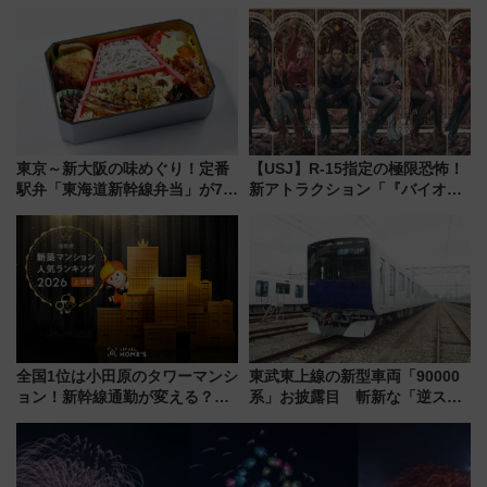
ルカナ』カードをゲット！最新
「サンキューちばフリーパス」
デコレーションも徹底解説
今年も発売 秋・早春に千葉県を
巡るなら使い勝手・コスパ抜群
東京～新大阪の味めぐり！定番
【USJ】R-15指定の極限恐怖！
駅弁「東海道新幹線弁当」が7月
新アトラクション「『バイオハ
21日にリニューアル発売
ザード レクイエム』 ザ・ダイ
ブ」今秋登場 ―予測不能の恐
怖に泣き叫べ―
全国1位は小田原のタワーマンシ
東武東上線の新型車両「90000
ョン！新幹線通勤が変える？
系」お披露目 斬新な「逆スラ
「住みたい街」の最新トレンド
ント式」の先頭形状と明るく開
【新築マンション人気ランキン
放的な車内空間に注目、デビュ
グ】
ーは9月