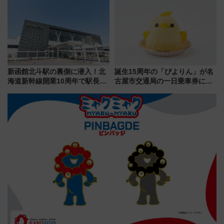
帰りお出かけ最新情報（2026年
年祭にそうにゃん＆DB.スター
7月17日～開催）
マンが登場
新函館北斗駅の裏側に潜入！北
誕生15周年の「ぴよりん」が名
海道新幹線開業10周年で駅長
古屋市交通局の一日乗車券に！
室・地下通路など公開イベン
東山線では貸切電車も登場【限
ト 参加方法や体験内容を紹介
定1万5000枚】