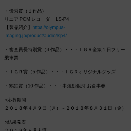
・優秀賞（１作品）
リニア PCM レコーダー LS-P4
【製品紹介】
https://olympus-
imaging.jp/product/audio/lsp4/
・審査員長特別賞（3 作品）・・・ＩＧＲ全線１日フリー
乗車票
・ＩＧＲ賞（5 作品）・・・ＩＧＲオリジナルグッズ
・鶏鉄賞（10 作品）・・・串焼処銀河 お食事券
○応募期間
２０１８年４月 9 日（月）～２０１８年８月３１日（金）
○結果発表
２０１８年９月末頃