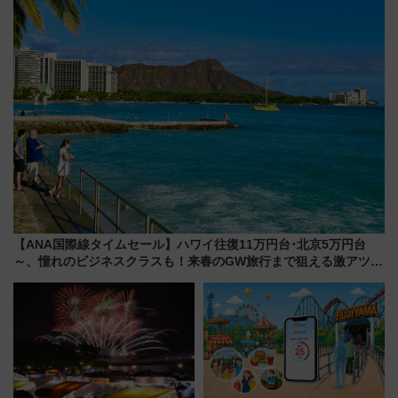
事業の全貌
感じながら「ととのう」新感覚
【ANA国際線タイムセール】ハワイ往復11万円台･北京5万円台
～、憧れのビジネスクラスも！来春のGW旅行まで狙える激アツ路
線まとめ（8/10まで）