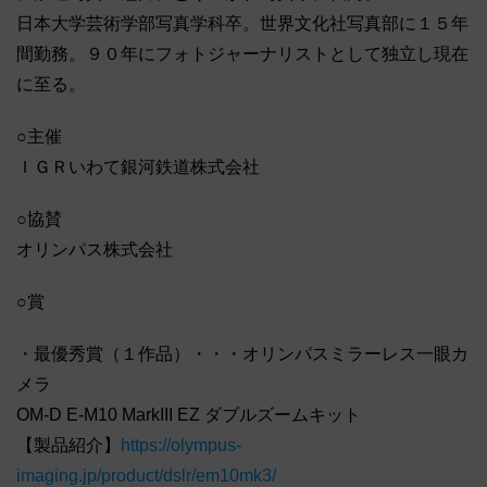
日本大学芸術学部写真学科卒。世界文化社写真部に１５年
間勤務。９０年にフォトジャーナリストとして独立し現在
に至る。
○主催
ＩＧＲいわて銀河鉄道株式会社
○協賛
オリンパス株式会社
○賞
・最優秀賞（１作品）・・・オリンパスミラーレス一眼カ
メラ
OM-D E-M10 MarkIII EZ ダブルズームキット
【製品紹介】
https://olympus-
imaging.jp/product/dslr/em10mk3/