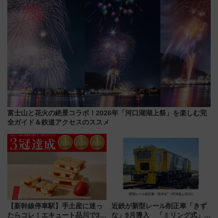
富士山と花火の絶景コラボ！2026年「河口湖湖上祭」を楽しむ完
全ガイド＆鉄道アクセスのススメ
【新幹線停車駅】手土産に迷っ
近鉄が新型レール削正車「きず
たらコレ！エキュート品川で3年
な」9月導入 「ミリング式」採