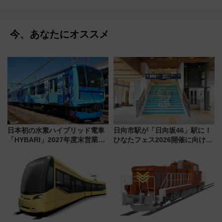
今、あなたにオススメ
日本初の水素ハイブリッド電車
日向市駅が「日向坂46」駅に！
「HYBARI」2027年度末営業運
ひなたフェス2026開催に向けJR
転へ 鉄道・発電・まちづくり
九州が記念きっぷや臨時列車で
で水素利活用が加速
全力応援 夜行列車「ドリーム
おひさま号」も走る