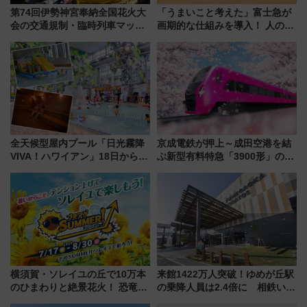
第74回伊勢神宮奉納全国花火大
「うまいこと考えた」富士急が
会の交通規制・臨時列車マッ
画期的な仕組みを導入！ 人のか
プ！JR東海・近鉄で快適にアク
わりにスマホが並ぶ「分身く
セス
ん」始動
全天候型屋内プール「日光霧降
京成電鉄が押上～成田空港を結
VIVA！ハワイアン」18日から営
ぶ新型有料特急「3900形」のコ
業開始 小さなお子様連れのフ
ンセプト・デザイン公開 愛称
ァミリーから大人まで幅広い世
募集も実施
代が一日中楽しる夏のリゾート
を楽しんで
横須賀・ソレイユの丘で10万本
来館1422万人突破！ゆめが丘駅
のひまわりと絶景花火！ 恐竜や
の乗降人員は2.4倍に 相鉄いず
ドッグプールなど三浦半島の日
み野線「ゆめが丘ソラトス」2周