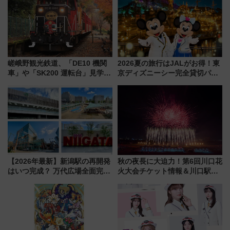
（札幌市）
嵯峨野観光鉄道、「DE10 機関
2026夏の旅行はJALがお得！東
車」や「SK200 運転台」見学ツ
京ディズニーシー完全貸切パー
アーを開催！ ラストランイベン
ティー招待券が当たるキャンペ
トの一環で激レア体験できちゃ
ーン始まる 条件は「夏の国内
うかも 参加方法やスケジュール
線に2回搭乗」
をご紹介
【2026年最新】新潟駅の再開発
秋の夜長に大迫力！第6回川口花
はいつ完成？ 万代広場全面完成
火大会チケット情報＆川口駅か
から「にいがた2キロ」・古町再
らのアクセスガイド
開発、バスタ新潟構想まで徹底
解説！