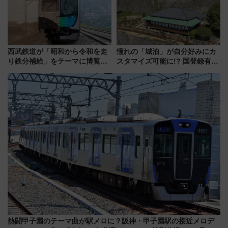
西武鉄道が「昭和から令和を走
憧れの「城泊」が自分好みにカ
り鉄分補給」をテーマに博覧会
スタマイズ可能に!? 国登録有形
を実施！くすのきホールで8月
文化財・丸亀城「延寿閣別館」
14日から 新車両「トキイロ」体
にオーダーメイド型の宿泊プラ
験ブースも アクセスや申込方法
ンが誕生！
を解説
熱闘甲子園のテーマ曲が駅メロに？阪神・甲子園駅の接近メロデ