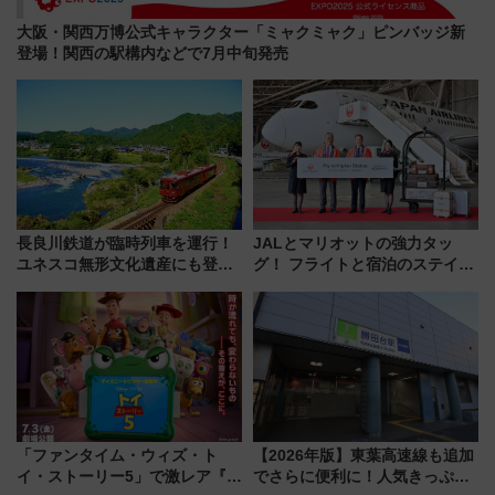
大阪・関西万博公式キャラクター「ミャクミャク」ピンバッジ新
登場！関西の駅構内などで7月中旬発売
長良川鉄道が臨時列車を運行！
JALとマリオットの強力タッ
ユネスコ無形文化遺産にも登録
グ！ フライトと宿泊のステイタ
された「郡上おどり」楽しむ人
スマッチでFLY ON ポイントや
に 乗車には予約が必要
上級会員資格を効率よく獲得す
る方法を解説
「ファンタイム・ウィズ・ト
【2026年版】東葉高速線も追加
イ・ストーリー5」で激レア『ロ
でさらに便利に！人気きっぷ