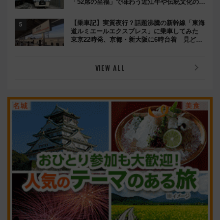
「52席の至福」で味わう近江牛や伝統文化の特
別コラボ
【乗車記】実質夜行？話題沸騰の新幹線「東海
道ルミエールエクスプレス」に乗車してみた
東京22時発、京都・新大阪に6時台着 見どこ
ろは岐阜羽島の素晴らし過ぎる朝
VIEW ALL