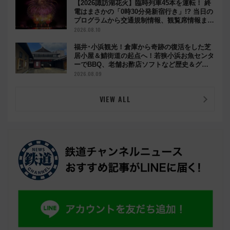
【2026諏訪湖花火】臨時列車45本を運転！ 終
電はまさかの「0時30分発新宿行き」!? 当日の
プログラムから交通規制情報、観覧席情報まで
徹底解説
2026.08.10
福井･小浜観光！倉庫から奇跡の復活をした芝
居小屋＆鯖街道の起点へ！若狭小浜お魚センタ
ーでBBQ、老舗お酢店ソフトなど歴史＆グル
メ散歩
2026.08.09
VIEW ALL