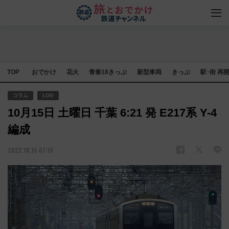
TOP
おでかけ
花火
青春18きっぷ
新型車両
きっぷ
駅･街 再
コラム
LOG
10月15日 土曜日 千葉 6:21 発 E217系 Y-4
編成
2022.10.15 07:10