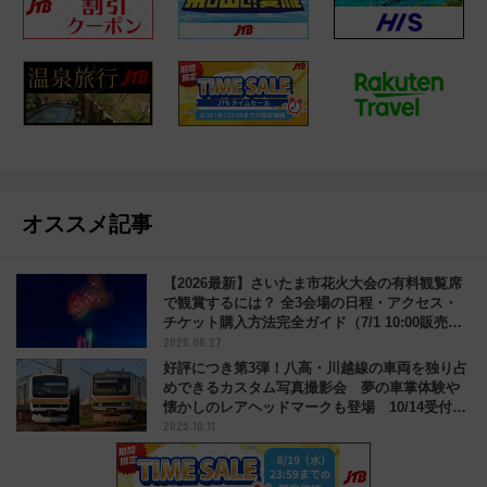
オススメ記事
【2026最新】さいたま市花火大会の有料観覧席
で観賞するには？ 全3会場の日程・アクセス・
チケット購入方法完全ガイド（7/1 10:00販売開
2026.06.27
始）
好評につき第3弾！八高・川越線の車両を独り占
めできるカスタム写真撮影会 夢の車掌体験や
懐かしのレアヘッドマークも登場 10/14受付開
2025.10.11
始