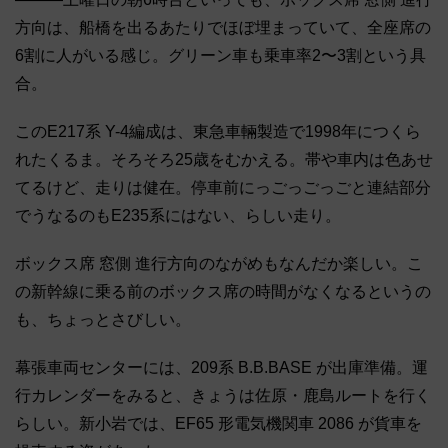
方向は、船橋を出るあたりでほぼ埋まっていて、全座席の
6割に人がいる感じ。グリーン車も乗車率2〜3割という具
合。
このE217系 Y-4編成は、東急車輛製造で1998年につくら
れたくるま。そろそろ25歳をむかえる。帯や車内は色あせ
てるけど、走りは健在。停車前にっごっごっごと連結部分
でうなるのもE235系にはない、らしい走り。
ボックス席 窓側 進行方向のながめもなんだか楽しい。こ
の新幹線に乗る前のボックス席の時間がなくなるというの
も、ちょっとさびしい。
幕張車両センターには、209系 B.B.BASE が出庫準備。運
行カレンダーをみると、きょうは佐原・鹿島ルートを行く
らしい。新小岩では、EF65 形電気機関車 2086 が貨車を