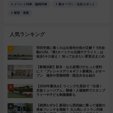
イベント列車・臨時列車
新オープン・注目スポット
新型・更新
人気ランキング
羽田空港に着くのは出発何分前が正解？ 9月始
動のJAL「第1ターミナル北側サテライト」は
徒歩1キロ超え！ 知っておきたい変更点まとめ
【新横浜駅】駅弁・お土産選びがもっと便利
に？「プレシャスデリ＆ギフト新横浜」がオー
プン 場所や営業時間・限定弁当を紹介
【2026年夏休み】ウィング久里浜で「出張！
京急ミュージアム」開催！入場無料でスタンプ
ラリーや子ども制服撮影も
【残席わずか】新宿から西武線に乗って滋賀の
美食フレンチを堪能？ 大人気レストラン列車