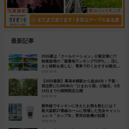
最新記事
2026夏は「クールケーション」が新定番に!?
検索急増の「避暑地ランキングTOP5」。涼し
さと移動を楽しむ、電車で行くおすすめ観光情
報も
2026.08.10
【2026最新】幕張本郷駅から徒歩6分！千葉・
習志野に5,000本の「ひまわり畑」が誕生、8月
14日までの期間限定公開
2026.08.10
新幹線でキンキンに冷えたお酒を飲むには？
新大阪駅27番線ホームに登場した完全キャッシ
ュレス「カップ氷」専用自販機が話題！
2026.08.10