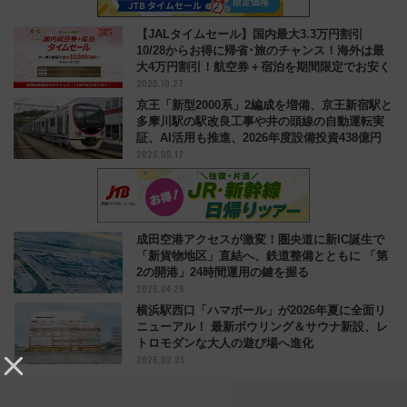
【JALタイムセール】国内最大3.3万円割引
10/28からお得に帰省･旅のチャンス！海外は最
大4万円割引！航空券＋宿泊を期間限定でお安く
2025.10.27
京王「新型2000系」2編成を増備、京王新宿駅と
多摩川駅の駅改良工事や井の頭線の自動運転実
証、AI活用も推進、2026年度設備投資438億円
2026.05.17
成田空港アクセスが激変！圏央道に新IC誕生で
「新貨物地区」直結へ、鉄道整備とともに 「第
2の開港」24時間運用の鍵を握る
2026.04.28
横浜駅西口「ハマボール」が2026年夏に全面リ
ニューアル！ 最新ボウリング＆サウナ新設、レ
トロモダンな大人の遊び場へ進化
2026.02.25