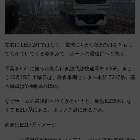
左右に LED 2灯ではなく、電球にちかい3連の灯をともし
てちかづいてくる姿をみて、ホームの最後部へと急ぐ。
千葉を6:21に発った東京行き総武線快速電車 606F。きょ
う10月15日 土曜日は、鎌倉車両センター本所 E217系。基
本編成はY-4編成の15両。
なぜホームの最後部へ行くかというと、新型E235系にな
くて E217系にある、ボックス席に座るため。
画像はE217系イメージ。
―――土曜日の朝6時台といっても、ボックス席 窓側 進行