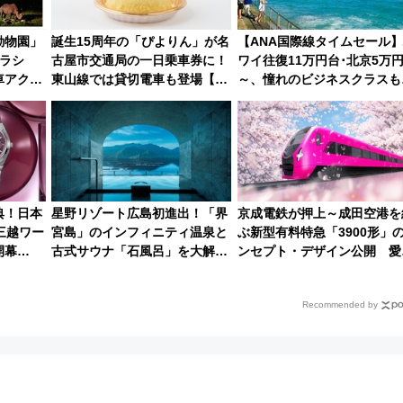
動物園」
誕生15周年の「ぴよりん」が名
【ANA国際線タイムセール
ーラシ
古屋市交通局の一日乗車券に！
ワイ往復11万円台･北京5万
車アクセ
東山線では貸切電車も登場【限
～、憧れのビジネスクラスも
ベントを
定1万5000枚】
来春のGW旅行まで狙える激
ツ路線まとめ（8/10まで）
典！日本
星野リゾート広島初進出！「界
京成電鉄が押上～成田空港を
三越ワー
宮島」のインフィニティ温泉と
ぶ新型有料特急「3900形」
開幕
古式サウナ「石風呂」を大解剖
ンセプト・デザイン公開 愛
日】
宿泊料金・アクセスは？（2026
募集も実施
年7月23日開業）
Recommended by