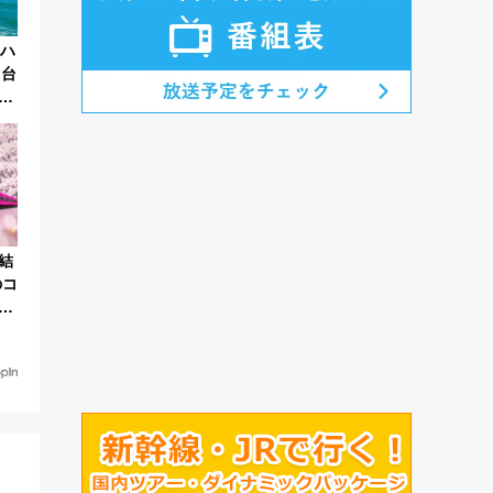
】ハ
円台
！
ア
結
のコ
称