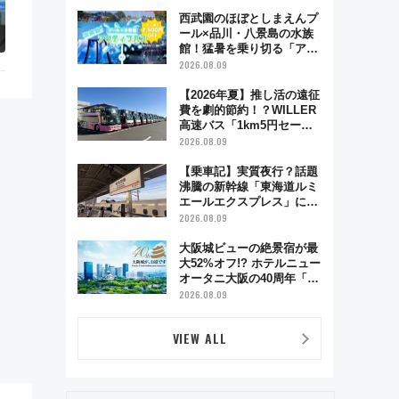
西武園のほぼとしまえんプ
ール×品川・八景島の水族
館！猛暑を乗り切る「アク
ティブパス」で夏休みをお
2026.08.09
得に楽しむ！
【2026年夏】推し活の遠征
費を劇的節約！？WILLER
高速バス「1km5円セー
ル」やワンコイン温泉の最
2026.08.09
強ルート 予約期間・対象
路線まとめ
【乗車記】実質夜行？話題
沸騰の新幹線「東海道ルミ
エールエクスプレス」に乗
車してみた 東京22時発、
2026.08.09
京都・新大阪に6時台着
見どころは岐阜羽島の素晴
大阪城ビューの絶景宿が最
らし過ぎる朝
大52%オフ!? ホテルニュー
オータニ大阪の40周年「夏
のタイムセール」で秋の関
2026.08.09
西旅を豪華にする方法（8
月20日まで！）
VIEW ALL