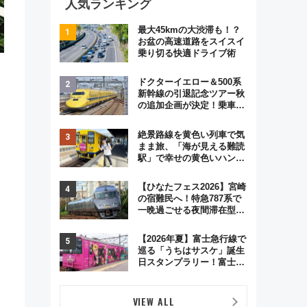
人気ランキング
最大45kmの大渋滞も！？
お盆の高速道路をスイスイ
乗り切る快適ドライブ術
ドクターイエロー＆500系
新幹線の引退記念ツアー秋
の追加企画が決定！乗車体
験やグッズ・ホテル情報ま
とめ
絶景路線を黄色い列車で気
まま旅、「海が見える難読
駅」で幸せの黄色いハンカ
チに願いを 「新・鉄道ひ
とり旅」279回目の舞台は
【ひなたフェス2026】宮崎
「島原鉄道」
の宿難民へ！特急787系で
一晩過ごせる夜間滞在型イ
ベント「スワローおひさ
ま」が救世主に？
【2026年夏】富士急行線で
巡る「うちはサスケ」誕生
日スタンプラリー！富士急
ハイランド限定グルメ＆グ
ッズ徹底ガイド
VIEW ALL