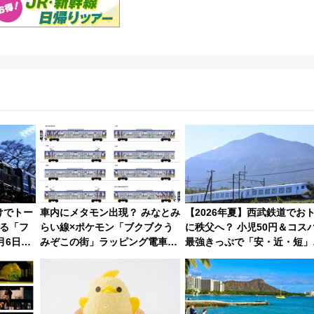
けでトー
車内にメタモン出現？ みなとみ
【2026年夏】西武鉄道でお
れる「フ
らい線×ポケモン「ブクブクう
に秩父へ？ 小児50円＆コス
月6日よ
みぞこの街」ラッピング電車が
最強きっぷで「安・近・短」
運行開始に！ この夏は直通列車
家族旅行！ 深夜の正丸トン
で横浜へ！
探検や特急ラビューも