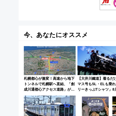
今、あなたにオススメ
札幌都心が激変！高速から地下
【大井川鐵道】着るだ
トンネルで札幌駅へ直結、「創
マス号もSL・ELも乗
成川通都心アクセス道路」が7
リーきっぷTシャツ」8
月から本格着工、延長4.8km整
り受注販売
備事業の全貌