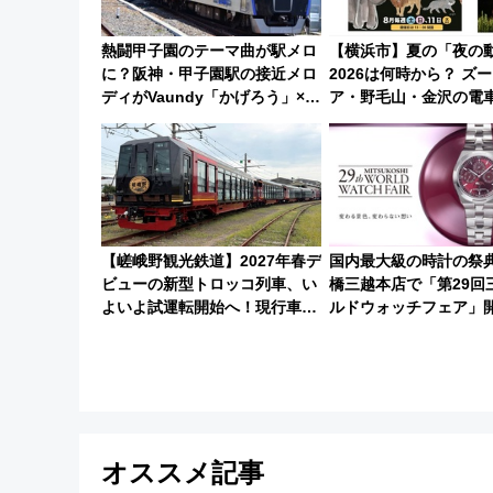
熱闘甲子園のテーマ曲が駅メロ
【横浜市】夏の「夜の
に？阪神・甲子園駅の接近メロ
2026は何時から？ ズ
ディがVaundy「かげろう」×向
ア・野毛山・金沢の電
谷実アレンジの特別仕様へ、8
スや見どころ、限定イ
月5日始発から
徹底解説！
【嵯峨野観光鉄道】2027年春デ
国内最大級の時計の祭
ビューの新型トロッコ列車、い
橋三越本店で「第29回
よいよ試運転開始へ！現行車両
ルドウォッチフェア」
は2026年で引退
【2026年8月5日～25
オススメ記事