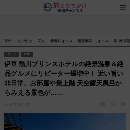
TOP
おでかけ
花火
青春18きっぷ
新型車両
きっぷ
駅･街 再
コラム
LOG
伊豆 熱川プリンスホテルの絶景温泉＆絶
品グルメにリピーター爆増中！ 近い旨い
非日常、お部屋や最上階 天空露天風呂か
らみえる景色が……
2022.12.31 19:12