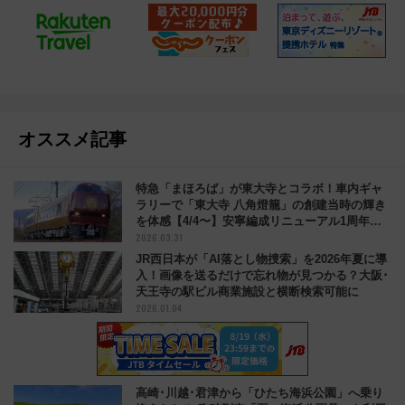
オススメ記事
特急「まほろば」が東大寺とコラボ！車内ギャ
ラリーで「東大寺 八角燈籠」の創建当時の輝き
を体感【4/4〜】安寧編成リニューアル1周年の
2026.03.31
特別展示
JR西日本が「AI落とし物捜索」を2026年夏に導
入！画像を送るだけで忘れ物が見つかる？大阪･
天王寺の駅ビル商業施設と横断検索可能に
2026.01.04
高崎･川越･君津から「ひたち海浜公園」へ乗り