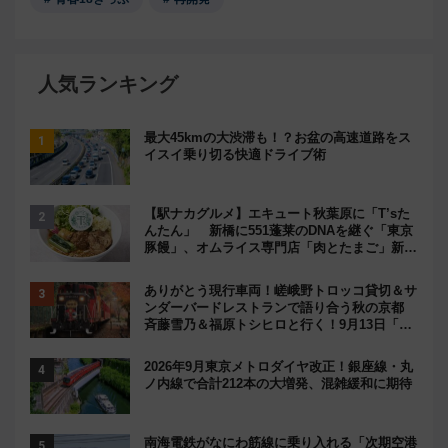
人気ランキング
最大45kmの大渋滞も！？お盆の高速道路をス
イスイ乗り切る快適ドライブ術
【駅ナカグルメ】エキュート秋葉原に「T’sた
んたん」 新橋に551蓬莱のDNAを継ぐ「東京
豚饅」、オムライス専門店「肉とたまご」新グ
ルメ続々登場！【2026年8月】
ありがとう現行車両！嵯峨野トロッコ貸切＆サ
ンダーバードレストランで語り合う秋の京都
斉藤雪乃＆福原トシヒロと行く！9月13日「京
都の鉄道満喫ツアー」開催
2026年9月東京メトロダイヤ改正！銀座線・丸
ノ内線で合計212本の大増発、混雑緩和に期待
南海電鉄がなにわ筋線に乗り入れる「次期空港