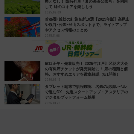
換えなし！ 臨時列車「夏の海浜公園号」を利用
して 緑のコキアを楽しもう
2025.09.09
首都圏･近郊の紅葉名所10選【2025年版】高尾山
や渓谷･公園･登山スポットまで、ライトアップ
やアクセス情報のまとめ
2025.11.08
6/13正午～先着販売！ 2026年江戸川区花火大会
の有料席チケットが発売開始に！ 席の種類と価
格、おすすめエリアを徹底解説（8/1開催）
2026.06.13
タブレット端末で規程確認 名鉄の現場レベル
で進むDX 先進スタートアップ・アステリアの
デジタルプットフォーム採用
2026.01.23