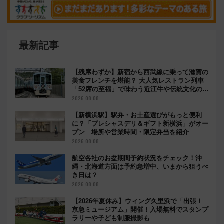
最新記事
【残席わずか】新宿から西武線に乗って滋賀の
美食フレンチを堪能？ 大人気レストラン列車
「52席の至福」で味わう近江牛や伝統文化の特
別コラボ
2026.08.08
【新横浜駅】駅弁・お土産選びがもっと便利
に？「プレシャスデリ＆ギフト新横浜」がオー
プン 場所や営業時間・限定弁当を紹介
2026.08.08
航空各社のお盆期間予約状況をチェック！沖
縄・北海道方面は予約急増中、いまから狙うべ
き日は？
2026.08.08
【2026年夏休み】ウィング久里浜で「出張！
京急ミュージアム」開催！入場無料でスタンプ
ラリーや子ども制服撮影も