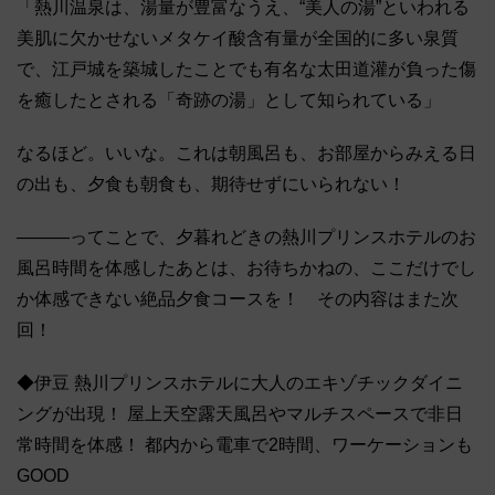
「熱川温泉は、湯量が豊富なうえ、“美人の湯”といわれる
美肌に欠かせないメタケイ酸含有量が全国的に多い泉質
で、江戸城を築城したことでも有名な太田道灌が負った傷
を癒したとされる「奇跡の湯」として知られている」
なるほど。いいな。これは朝風呂も、お部屋からみえる日
の出も、夕食も朝食も、期待せずにいられない！
―――ってことで、夕暮れどきの熱川プリンスホテルのお
風呂時間を体感したあとは、お待ちかねの、ここだけでし
か体感できない絶品夕食コースを！ その内容はまた次
回！
◆伊豆 熱川プリンスホテルに大人のエキゾチックダイニ
ングが出現！ 屋上天空露天風呂やマルチスペースで非日
常時間を体感！ 都内から電車で2時間、ワーケーションも
GOOD