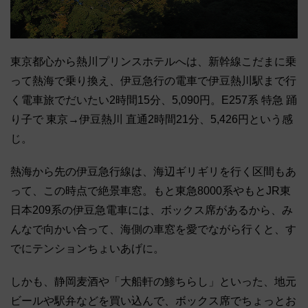
東京都心から熱川プリンスホテルへは、新幹線こだまに乗
って熱海で乗り換え、伊豆急行の電車で伊豆熱川駅まで行
く電車旅でだいたい2時間15分、5,090円。E257系 特急 踊
り子で 東京→伊豆熱川 直通2時間21分、5,426円という感
じ。
熱海から先の伊豆急行線は、海辺ギリギリを行く区間もあ
って、この時点で絶景車窓。もと東急8000系やもとJR東
日本209系の伊豆急電車には、ボックス席があるから、み
んなで向かい合って、海側の車窓を愛でながら行くと、す
でにテンションちょいあげに。
しかも、静岡麦酒や「大船軒の鯵ちらし」といった、地元
ビールや駅弁などを買い込んで、ボックス席でちょっとお