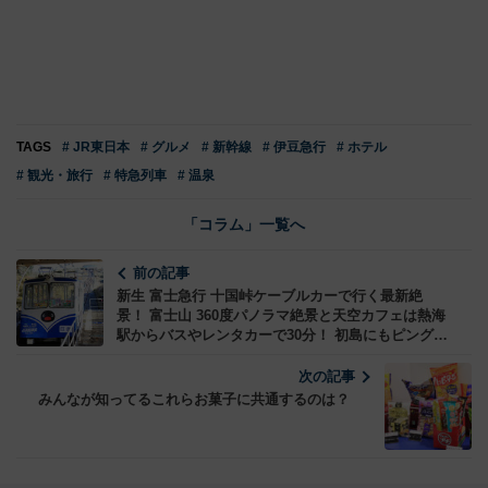
TAGS
# JR東日本
# グルメ
# 新幹線
# 伊豆急行
# ホテル
# 観光・旅行
# 特急列車
# 温泉
「コラム」一覧へ
前の記事
新生 富士急行 十国峠ケーブルカーで行く最新絶
景！ 富士山 360度パノラマ絶景と天空カフェは熱海
駅からバスやレンタカーで30分！ 初島にもピング
ー、超お得チケット情報も
次の記事
みんなが知ってるこれらお菓子に共通するのは？