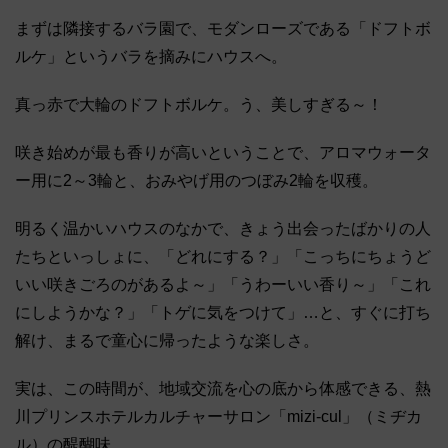
まずは隣接するバラ園で、モダンローズである「ドフトボ
ルケ」というバラを摘みにハウスへ。
真っ赤で大輪のドフトボルケ。う、美しすぎる～！
咲き始めが最も香りが高いということで、アロマウォータ
ー用に2～3輪と、おみやげ用のつぼみ2輪を収穫。
明るく温かいハウスのなかで、きょう出会ったばかりの人
たちといっしょに、「どれにする？」「こっちにちょうど
いい咲きごろのがあるよ～」「うわーいい香り～」「これ
にしようかな？」「トゲに気をつけて」…と、すぐに打ち
解け、まるで童心に帰ったような楽しさ。
実は、この時間が、地域交流を心の底から体感できる、熱
川プリンスホテルカルチャーサロン「mizi-cul」（ミヂカ
ル）の醍醐味。