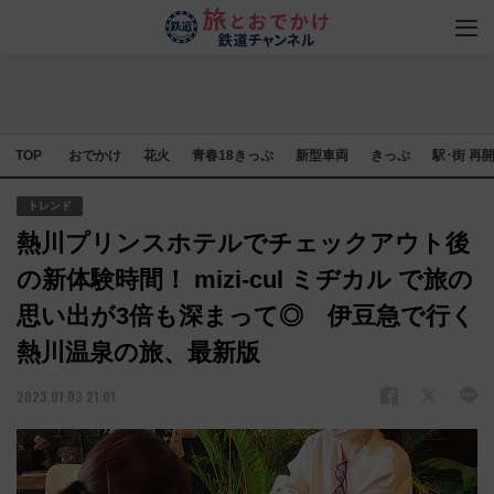
TOP
おでかけ
花火
青春18きっぷ
新型車両
きっぷ
駅･街 再
トレンド
熱川プリンスホテルでチェックアウト後
の新体験時間！ mizi-cul ミヂカル で旅の
思い出が3倍も深まって◎ 伊豆急で行く
熱川温泉の旅、最新版
2023.01.03 21:01