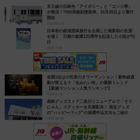
京王線の伝統色「アイボリー」と「エンジ帯」
が復活！7000系復刻塗装車、10月28日より運行
開始
2025.09.25
日本初の鉄道団体旅行を企画した南新助の生涯
を描く 日旅の創業120周年を記念した小説が刊
行
2025.11.09
全国1位は小田原のタワーマンション！新幹線通
勤が変える？「住みたい街」の最新トレンド
【新築マンション人気ランキング】
2026.07.11
相鉄グッズストア二俣川リニューアルで「そう
にゃん」ステッカーを先着配布！ 限定グッズ
の”ハッピーバッグ”の抽選申込方法もご紹介
2025.09.08