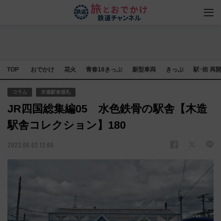
TOP
おでかけ
花火
青春18きっぷ
新型車両
きっぷ
駅･街 再
コラム
木造駅舎巡礼
JR四国総集編05 水色鉄骨の駅舎【木造
駅舎コレクション】180
2023.06.02 12:06