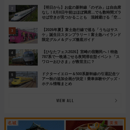
【明日から】お盆の新幹線「のぞみ」は自由席
なし！8月8日午前はほぼ満席…でも数時間ズラ
せば空きが見つかることも 混雑避ける「空
席」探しのコツ
【2026年夏】富士急行線で巡る「うちはサス
ケ」誕生日スタンプラリー！富士急ハイランド
限定グルメ＆グッズ徹底ガイド
【ひなたフェス2026】宮崎の宿難民へ！特急
787系で一晩過ごせる夜間滞在型イベント「ス
ワローおひさま」が救世主に？
ドクターイエロー＆500系新幹線の引退記念ツ
アー秋の追加企画が決定！乗車体験やグッズ・
ホテル情報まとめ
VIEW ALL