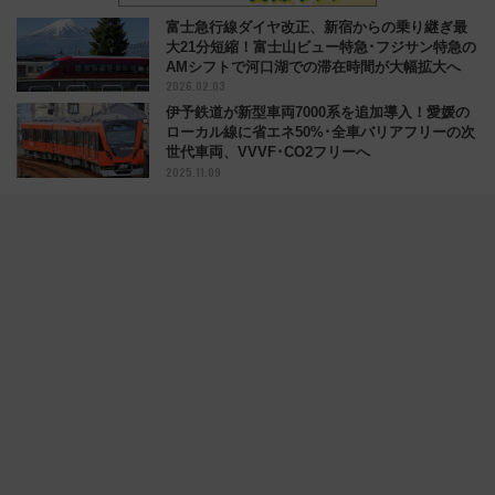
富士急行線ダイヤ改正、新宿からの乗り継ぎ最
大21分短縮！富士山ビュー特急･フジサン特急の
AMシフトで河口湖での滞在時間が大幅拡大へ
2026.02.03
伊予鉄道が新型車両7000系を追加導入！愛媛の
ローカル線に省エネ50%･全車バリアフリーの次
世代車両、VVVF･CO2フリーへ
2025.11.09