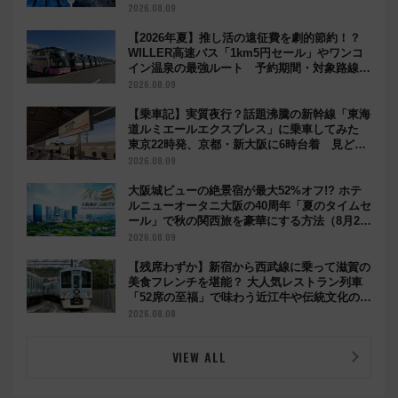
2026.08.09
【2026年夏】推し活の遠征費を劇的節約！？
WILLER高速バス「1km5円セール」やワンコ
イン温泉の最強ルート 予約期間・対象路線ま
とめ
2026.08.09
【乗車記】実質夜行？話題沸騰の新幹線「東海
道ルミエールエクスプレス」に乗車してみた
東京22時発、京都・新大阪に6時台着 見どこ
ろは岐阜羽島の素晴らし過ぎる朝
2026.08.09
大阪城ビューの絶景宿が最大52%オフ!? ホテ
ルニューオータニ大阪の40周年「夏のタイムセ
ール」で秋の関西旅を豪華にする方法（8月20
日まで！）
2026.08.09
【残席わずか】新宿から西武線に乗って滋賀の
美食フレンチを堪能？ 大人気レストラン列車
「52席の至福」で味わう近江牛や伝統文化の特
別コラボ
2026.08.08
VIEW ALL