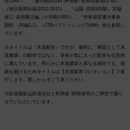
社/1997）、『週刊朝日百科 JR全駅･全車両基地01-60』
（朝日新聞出版/2012-2013）、『山陽･四国920駅』宮脇
俊三･原田勝正編（小学館/1993）、『停車場変遷大事典
国鉄 JR編1-2』（JTBパブリッシング/1998）他を参照し
ています。
※タイトルは『木造駅舎』ですが、厳密に「構造として木
造建築」の駅舎ではなく、筆者が気に入った駅舎を恣意的
に選んでいます。明らかに木造建築と異なる場合でも、煩
雑を避けるためタイトルは【木造駅舎コレクション】で進
行します。悪しからずご了承ください。
※鉄道撮影は鉄道会社と利用者･関係者等のご厚意で撮ら
せていただいています。