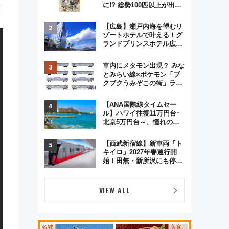
に!? 総勢100匹以上が出現
「レジェンドリサーチ」本
格謎解き・グッズ情報まと
【広島】瀬戸内海を望むリ
め
ゾートホテルで叶える！グ
ランドプリンスホテル広島
のフォトウエディング＆カ
ジュアルパーティープラン
車内にメタモン出現？ みな
とみらい線×ポケモン「ブ
クブクうみぞこの街」ラッ
ピング電車が運行開始に！
この夏は直通列車で横浜
【ANA国際線タイムセー
へ！
ル】ハワイ往復11万円台･
北京5万円台～、憧れのビ
ジネスクラスも！来春の
GW旅行まで狙える激アツ
【西武新宿線】新車両「ト
路線まとめ（8/10まで）
キイロ」2027年春運行開
始！田無・新所沢にも停
車 2028年春には「第2
弾」も
VIEW ALL