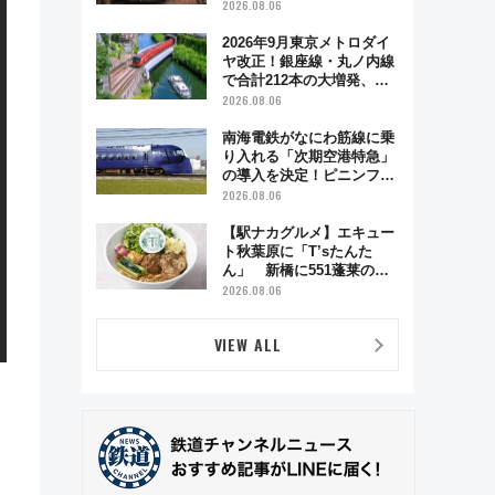
う秋の京都 斉藤雪乃＆福
2026.08.06
原トシヒロと行く！9月13
日「京都の鉄道満喫ツア
2026年9月東京メトロダイ
ー」開催
ヤ改正！銀座線・丸ノ内線
で合計212本の大増発、混
雑緩和に期待
2026.08.06
南海電鉄がなにわ筋線に乗
り入れる「次期空港特急」
の導入を決定！ピニンファ
リーナによる日本初の鉄道
2026.08.06
デザイン
【駅ナカグルメ】エキュー
ト秋葉原に「T’sたんた
ん」 新橋に551蓬莱の
DNAを継ぐ「東京豚饅」、
2026.08.06
オムライス専門店「肉とた
まご」新グルメ続々登場！
VIEW ALL
【2026年8月】
」