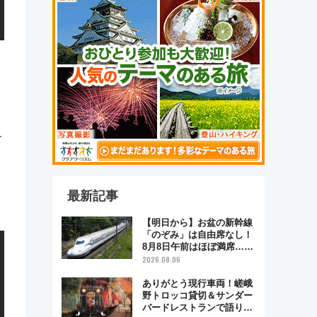
す
最新記事
【明日から】お盆の新幹線
「のぞみ」は自由席なし！
8月8日午前はほぼ満席…で
も数時間ズラせば空きが見
2026.08.06
つかることも 混雑避ける
「空席」探しのコツ
ありがとう現行車両！嵯峨
野トロッコ貸切＆サンダー
バードレストランで語り合