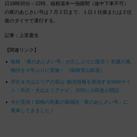
日18時30分～22時。箱根湯本ー強羅間（途中下車不可）
の夜のあじさい号は７月２日まで、１日１往復または２往
復のダイヤで運行する。
記事：上里夏生
【関連リンク】
箱根 「夜のあじさい号」が久しぶりに復活！ 初夏の風
物詩を４年ぶりに実施！ （箱根登山鉄道）
丹沢＆大山エリアの登山･観光情報を発信するWebサイ
ト「丹沢・大山エリアナビ」 3/30に小田急が開設
今が見頃！箱根の初夏の風物詩「夜のあじさい号」に
乗車してきました！