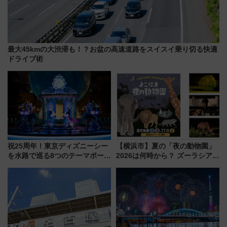
最大45kmの大渋滞も！？お盆の高速道路をスイスイ乗り切る快適
ドライブ術
祝25周年！東京ディズニーシー
【横浜市】夏の「夜の動物園」
を水路で巡る8つのテーマポート
2026は何時から？ ズーラシア・
と限定デコレーションを解説
野毛山・金沢の電車アクセスや
見どころ、限定イベントを徹底
解説！