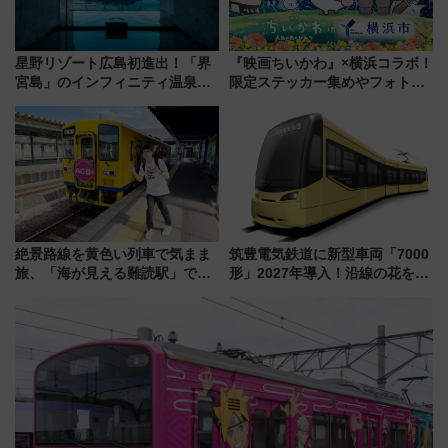
星野リゾート広島初進出！「界
『映画ちいかわ』×横浜コラボ！
宮島」のインフィニティ温泉と
限定ステッカー集めやフォトス
古式サウナ「石風呂」を大解剖
ポット、特別花火でみなとみら
宿泊料金・アクセスは？（2026
いを満喫しよう（花火鑑賞会応
年7月23日開業）
募は7/12まで！）
絶景路線を黄色い列車で気まま
筑豊電気鉄道に新型車両「7000
旅、「海が見える難読駅」で幸
形」2027年導入！沿線の花をイ
せの黄色いハンカチに願いを
メージしたイエローを採用 車
「新・鉄道ひとり旅」279回目
内は落ち着いたゆとりある空間
の舞台は「島原鉄道」
に