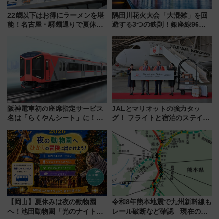
22歳以下はお得にラーメンを堪
隅田川花火大会「大混雑」を回
能！名古屋・驛麺通りで夏休み
避する3つの鉄則！銀座線96本
限定「U22応援割り」が7月21日
増発･浅草線臨時ダイヤ･スカイ
よりスタート
ツリー駅の規制まとめ 7/25開催
（2026年）
阪神電車初の座席指定サービス
JALとマリオットの強力タッ
名は「らくやんシート」に！新
グ！ フライトと宿泊のステイタ
型3000系で大阪梅田～山陽姫路
スマッチでFLY ON ポイントや
を快適移動
上級会員資格を効率よく獲得す
る方法を解説
【岡山】夏休みは夜の動物園
令和8年熊本地震で九州新幹線も
へ！池田動物園「光のナイトズ
レール破断など確認 現在の運