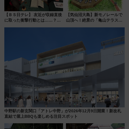
【ＢＳ日テレ】 友近が収録直後
【気仙沼大島】新モノレールで
に取った衝撃行動とは……？
山頂へ！絶景の「亀山テラス
『友近・礼二の妄想トレイン』
360°」が7月19日オープン、休
で極上の夏祭り鉄道旅を放送
暇村のお得な日帰りプランも登
場
中野駅の新玄関口「アトレ中野」が2026年12月9日開業！新改札
直結で屋上BBQも楽しめる注目スポット