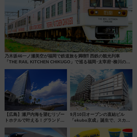
乃木坂46一ノ瀬美空が福岡で鉄道旅を満喫⁈ 西鉄の観光列車
「THE RAIL KITCHEN CHIKUGO」で巡る福岡･太宰府･柳川の
旅！YouTubeが公開に
【広島】瀬戸内海を望むリゾー
9月10日オープンの直結ビル
トホテルで叶える！グランドプ
「ekubo京成」誕生で、スカイ
リンスホテル広島のフォトウエ
ライナーも停まる巨大ハブ駅・
ディング＆カジュアルパーティ
新鎌ヶ谷はどう変わる？ 全テナ