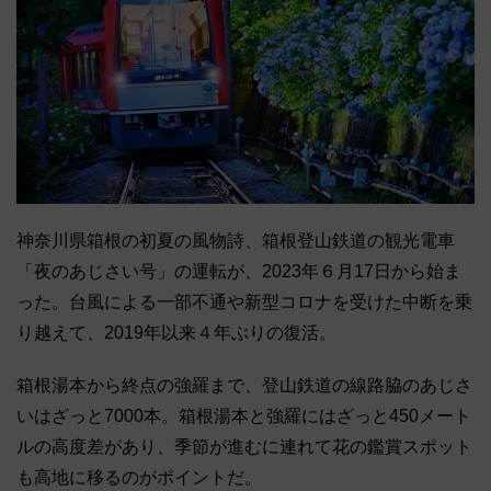
神奈川県箱根の初夏の風物詩、箱根登山鉄道の観光電車
「夜のあじさい号」の運転が、2023年６月17日から始ま
った。台風による一部不通や新型コロナを受けた中断を乗
り越えて、2019年以来４年ぶりの復活。
箱根湯本から終点の強羅まで、登山鉄道の線路脇のあじさ
いはざっと7000本。箱根湯本と強羅にはざっと450メート
ルの高度差があり、季節が進むに連れて花の鑑賞スポット
も高地に移るのがポイントだ。