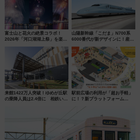
富士山と花火の絶景コラボ！
山陽新幹線「こだま」N700系
2026年「河口湖湖上祭」を楽し
6000番代が新デザインに！産学
む完全ガイド＆鉄道アクセスの
連携で描く瀬戸内の波模様 運
ススメ
用は今冬から
来館1422万人突破！ゆめが丘駅
駅前広場の利用が「超お手軽」
の乗降人員は2.4倍に 相鉄いず
に！？新プラットフォーム
み野線「ゆめが丘ソラトス」2周
「HirakeBA」8月3日始動、ス
年祭にそうにゃん＆DB.スター
マホで簡単申請 物販や演奏会な
マンが登場
どに【JR東日本】