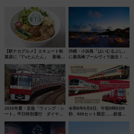
【駅ナカグルメ】エキュート秋
沖縄・小浜島「はいむるぶし」
葉原に「T’sたんたん」 新橋に
に最高峰プールヴィラ誕生！ 石
551蓬莱のDNAを継ぐ「東京豚
垣島から船で向かう究極のご褒
饅」、オムライス専門店「肉と
美旅「何もしない贅沢」を体験
たまご」新グルメ続々登場！
してみない？
【2026年8月】
2026年夏・京急「ウィング・シ
令和8年8月8日、午前8時8分8
ート」平日特別運行 ダイヤ・
秒、888セット限定……鉄道各
乗車方法を解説！2階建てバスや
社の「8・8・8」な記念きっぷ
三浦海岸を堪能できるお出かけ
たち
プランもご紹介