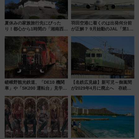
夏休みの家族旅行先にぴった
羽田空港に着くのは出発何分前
り！都心から1時間の「湘南西エ
が正解？ 9月始動のJAL「第1タ
リア」満喫ガイド 鎌倉・江の
ーミナル北側サテライト」は徒
島とは異なる魅力を持つ今夏の
歩1キロ超え！ 知っておきたい
注目スポット
変更点まとめ
嵯峨野観光鉄道、「DE10 機関
【名鉄広見線】新可児～御嵩間
車」や「SK200 運転台」見学ツ
が2029年4月に廃止へ 存続協
アーを開催！ ラストランイベン
議終了で100年の歴史に幕
トの一環で激レア体験できちゃ
うかも 参加方法やスケジュール
をご紹介