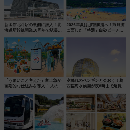
新函館北斗駅の裏側に潜入！北
2026年夏は那智勝浦へ！熊野灘
海道新幹線開業10周年で駅長
に面した「特選」白砂ビーチは
室・地下通路など公開イベン
必見 「第17回那智勝浦町花火大
ト 参加方法や体験内容を紹介
会」は8月11日開催！
「うまいこと考えた」富士急が
夕暮れのペンギンと会おう！葛
画期的な仕組みを導入！ 人のか
西臨海水族園が夜8時まで延長
わりにスマホが並ぶ「分身く
ん」始動