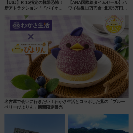
【USJ】R-15指定の極限恐怖！
【ANA国際線タイムセール】ハ
新アトラクション「『バイオハ
ワイ往復11万円台･北京5万円台
ザード レクイエム』 ザ・ダイ
～、憧れのビジネスクラスも！
ブ」今秋登場 ―予測不能の恐
来春のGW旅行まで狙える激ア
怖に泣き叫べ―
ツ路線まとめ（8/10まで）
名古屋で会いに行きたい！わかさ生活とコラボした紫の「ブルー
ベリーぴよりん」期間限定販売