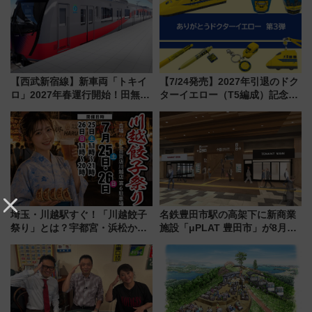
ープラン
ント情報も公開！
【西武新宿線】新車両「トキイ
【7/24発売】2027年引退のドク
ロ」2027年春運行開始！田無・
ターイエロー（T5編成）記念グ
新所沢にも停車 2028年春には
ッズ7種が登場！ 新幹線車内放
「第2弾」も
送の目覚まし時計など通販・販
売店舗まとめ
埼玉・川越駅すぐ！「川越餃子
名鉄豊田市駅の高架下に新商業
祭り」とは？宇都宮・浜松から
施設「μPLAT 豊田市」が8月26
ご当地和牛まで全国の人気餃子
日開業！全8店舗が出店し街の新
を食べ比べ【7月25日・26日開
たな玄関口へ
催】