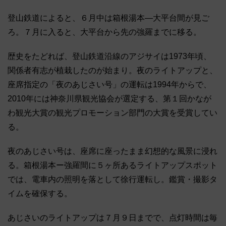
登山鉄道によると、６月中は箱根湯本―大平台間が見ご
ろ。７月に入ると、大平台から先の強羅までに移る。
歴史をたどれば、登山鉄道沿線のアジサイは1973年頃、
関係者有志が植栽したのが始まり。夜のライトアップと、
座席指定の「夜のあじさい号」の運転は1994年からで、
2010年には神奈川県観光協会が選定する、第１回かなが
わ観光大賞の観光プロモーション部門の大賞を受賞してい
る。
夜のあじさい号は、座席に座ったまま幻想的な風景に浸れ
る。箱根湯本ー強羅間に５ヶ所あるライトアップスポット
では、電車内の照明を落として徐行運転し。鑑賞・撮影タ
イムを確保する。
あじさいのライトアップは７月９日までで、点灯時間は毎