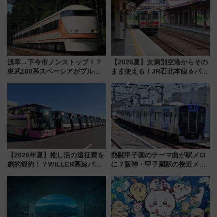
浅草→下今市ノンストップ！？
【2026夏】女満別空港からその
東武100系スペーシアがブルー
まま使える！JR石北本線＆バス
リボン賞35周年記念で「デビュ
乗り放題「北見・網走周遊フリ
ー当時の停車駅」を再現 運転
ーパス」でおトクに道東観光
時刻や特急券の買い方を紹介
（8/3発売）
【2026年夏】推し活の遠征費を
熱闘甲子園のテーマ曲が駅メロ
劇的節約！？WILLER高速バス
に？阪神・甲子園駅の接近メロ
「1km5円セール」やワンコイン
ディがVaundy「かげろう」×向
温泉の最強ルート 予約期間・
谷実アレンジの特別仕様へ、8月
対象路線まとめ
5日始発から