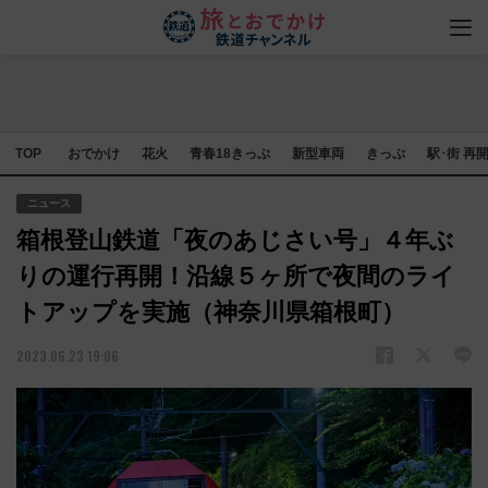
TOP
おでかけ
花火
青春18きっぷ
新型車両
きっぷ
駅･街 再
ニュース
箱根登山鉄道「夜のあじさい号」４年ぶ
りの運行再開！沿線５ヶ所で夜間のライ
トアップを実施（神奈川県箱根町）
2023.06.23 19:06