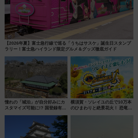
【2026年夏】富士急行線で巡る「うちはサスケ」誕生日スタンプ
ラリー！富士急ハイランド限定グルメ＆グッズ徹底ガイド
憧れの「城泊」が自分好みにカ
横須賀・ソレイユの丘で10万本
スタマイズ可能に!? 国登録有形
のひまわりと絶景花火！ 恐竜や
文化財・丸亀城「延寿閣別館」
ドッグプールなど三浦半島の日
にオーダーメイド型の宿泊プラ
帰りお出かけ最新情報（2026年
ンが誕生！
7月17日～開催）