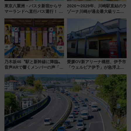
東京八重洲・バスタ新宿からサ
2026〜2029年、川崎駅直結のラ
マーランドへ直行バス運行！ お
ゾーナ川崎が過去最大級リニュ
トクな1Dayパスで夏のプールと
ーアル！ フードコート拡大など
推し活を楽しもう！（2026年
「いつから何が変わるか」徹底
8/1～31）
解説！
乃木坂46〝駅と新幹線に降臨〟
愛媛OV新アリーナ構想、伊予市
音声ARで響くメンバーの声「真
「ウェルピア伊予」が急浮上！
夏の全国ツアー2026」
サイボウズ青野社長の参加表明
で探る鉄道アクセスの未来