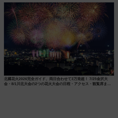
ー2026」で光と動物が彩る特別
転見合わせ状況と交通網への影
な夜
響
北國花火2026完全ガイド、両日合わせて3万発超！ 7/25金沢大
会・8/1川北大会の2つの花火大会の日程・アクセス・観覧席まと
め（石川県）