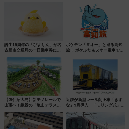
め（石川県）
誕生15周年の「ぴよりん」が名
ポケモン「ヌオー」と巡る高知
古屋市交通局の一日乗車券に！
旅！ ポケふた＆ヌオー電車で楽
東山線では貸切電車も登場【限
しむ鉄道スタンプラリーで土佐
定1万5000枚】
路の絶景と絶品グルメを満喫！
（7月18日スタート）
【気仙沼大島】新モノレールで
近鉄が新型レール削正車「きず
山頂へ！絶景の「亀山テラス
な」9月導入 「ミリング式」採
360°」が7月19日オープン、休
用でメンテナンス作業を効率
暇村のお得な日帰りプランも登
化！安全性や乗り心地の向上に
場
貢献するだけでなく、全線区で
活躍するための仕組みも