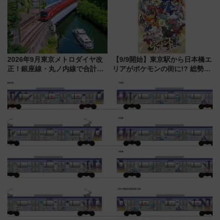
解説！
ツ路線まとめ（8/10まで）
2026年9月東京メトロダイヤ改
【9/9開始】東京駅から日本橋エ
正！銀座線・丸ノ内線で合計
リアがポケモンの街に!? 総勢
212本の大増発、混雑緩和に期
100匹以上が出現「レジェンド
待
リサーチ」本格謎解き・グッズ
情報まとめ