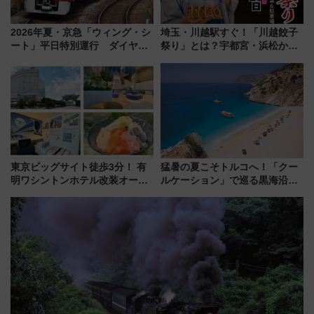
2026年夏・京急「ウィング・シ
埼玉・川越駅すぐ！「川越餃子
ート」平日特別運行 ダイヤ・
祭り」とは？宇都宮・浜松から
乗車方法を解説！2階建てバスや
ご当地和牛まで全国の人気餃子
三浦海岸を堪能できるお出かけ
を食べ比べ【7月25日・26日開
プランもご紹介
催】
東京ビッグサイト徒歩3分！ 有
猛暑の夏こそトルコへ！「クー
明ワシントンホテル改装オープ
ルケーション」で巡る黒海沿岸
ン直前「ゆりかもめ運転台付き
やエーゲ海の避暑リゾート 関
客室」や海鮮丼が人気の朝食ビ
連検索数が前年比237％増、ナ
ュッフェを現地レポ
ショジオも認める『2026年に訪
れるべき世界の旅先』