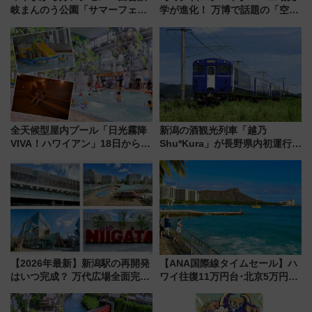
岐まんのう公園「サマーフェス
学が進化！ 万博で話題の「空飛
タ」コキアに、ひまわりに、カ
ぶクルマ」体験が常設化!? 期間
ブトムシに楽しいがいっぱい
限定の歴代制服仮想試着体験も
レポート
全天候型屋内プール「日光霧降
新潟の酒観光列車「越乃
VIVA！ハワイアン」18日から営
Shu*Kura」が長野県内初運行！
業開始 小さなお子様連れのフ
地酒と食を味わう信州プレDC特
ァミリーから大人まで幅広い世
別企画
代が一日中楽しる夏のリゾート
を楽しんで
【2026年最新】新潟駅の再開発
【ANA国際線タイムセール】ハ
はいつ完成？ 万代広場全面完成
ワイ往復11万円台･北京5万円台
から「にいがた2キロ」・古町再
～、憧れのビジネスクラスも！
開発、バスタ新潟構想まで徹底
来春のGW旅行まで狙える激ア