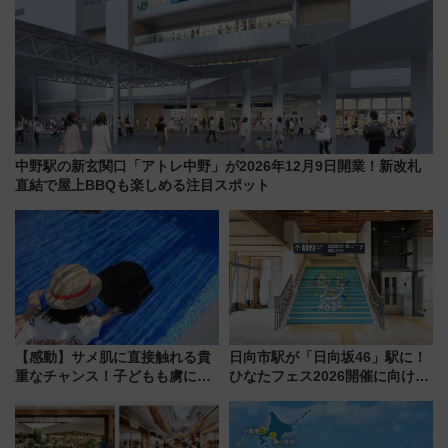
中野駅の新玄関口「アトレ中野」が2026年12月9日開業！新改札
直結で屋上BBQも楽しめる注目スポット
【感動】サメ肌に直接触れる貴
日向市駅が「日向坂46」駅に！
重なチャンス！子どもも虜にな
ひなたフェス2026開催に向けJR
る鴨川シーワールド「エイとサ
九州が記念きっぷや臨時列車で
メのタッチングプール」【夏休
全力応援 夜行列車「ドリーム
み限定企画】
おひさま号」も走る