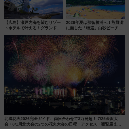
【広島】瀬戸内海を望むリゾー
2026年夏は那智勝浦へ！熊野灘
トホテルで叶える！グランドプ
に面した「特選」白砂ビーチは
リンスホテル広島のフォトウエ
必見 「第17回那智勝浦町花火大
ディング＆カジュアルパーティ
会」は8月11日開催！
ープラン
北國花火2026完全ガイド、両日合わせて3万発超！ 7/25金沢大
会・8/1川北大会の2つの花火大会の日程・アクセス・観覧席まと