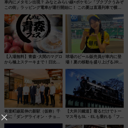
車内にメタモン出現？ みなとみらい線×ポケモン「ブクブクうみぞ
この街」ラッピング電車が運行開始に！ この夏は直通列車で横浜
へ！
【入場無料】青森･大間のマグロ
球場のビール販売員が車内に登
から極上ステーキまで！日比谷
場！夏の移動を盛り上げるJR九
公園で「んめぇ青森フェス」と
州「ビール新幹線」7月31日・8
人気フードフェス「肉祭」が同
月7日限定 ソフトバンクホーク
時開催に！
スとコラボ
有楽町線延伸の新駅（仮称）千
【大井川鐵道】着るだけでトー
石に「ダンデライオン・チョコ
マス号もSL・ELも乗れる「フリ
レート」が出店！ 東京メトロが
ーきっぷTシャツ」8月6日より
1億円出資で挑む新時代のまちづ
受注販売