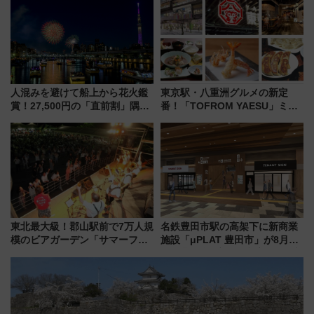
くりとは？
人混みを避けて船上から花火鑑
東京駅・八重洲グルメの新定
賞！27,500円の「直前割」隅田
番！「TOFROM YAESU」ミシ
川花火クルーズはデパ地下グル
ュラン店から大衆酒場まで68店
メも持ち込みOK
舗が集結した食の空間を徹底解
剖！（9/10開業）
東北最大級！郡山駅前で7万人規
名鉄豊田市駅の高架下に新商業
模のビアガーデン「サマーフェ
施設「μPLAT 豊田市」が8月26
スタ IN KORIYAMA 2026」
日開業！全8店舗が出店し街の新
7/24-26開催！ 有料席はJRE
たな玄関口へ
MALLで予約可能