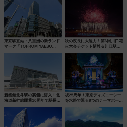
を満喫しよう
ん)」企画がスタート
東京駅直結・八重洲の新ランド
秋の夜長に大迫力！第6回川口花
マーク「TOFROM YAESU
火大会チケット情報＆川口駅か
TOWER」9/10開業！ 雨に濡れ
らのアクセスガイド
ないバスターミナル直結でスキ
マ時間が充実
新函館北斗駅の裏側に潜入！北
祝25周年！東京ディズニーシー
海道新幹線開業10周年で駅長
を水路で巡る8つのテーマポート
室・地下通路など公開イベン
と限定デコレーションを解説
ト 参加方法や体験内容を紹介