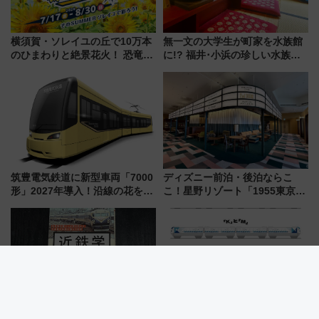
横須賀・ソレイユの丘で10万本
無一文の大学生が町家を水族館
のひまわりと絶景花火！ 恐竜や
に!? 福井･小浜の珍しい水族
ドッグプールなど三浦半島の日
館、世界に一つだけの塗り箸制
帰りお出かけ最新情報（2026年
作体験、鯖街道の御食国など 小
7月17日～開催）
浜観光レポ 第2弾
筑豊電気鉄道に新型車両「7000
ディズニー前泊・後泊ならこ
形」2027年導入！沿線の花をイ
こ！星野リゾート「1955東京ベ
メージしたイエローを採用 車
イ」が子連れや夕食難民を救う5
内は落ち着いたゆとりある空間
つの理由 無料バス＆24時間サー
に
ビスで混雑回避
『近鉄学』を読む――日本最大
北九州モノレール、新型車両導