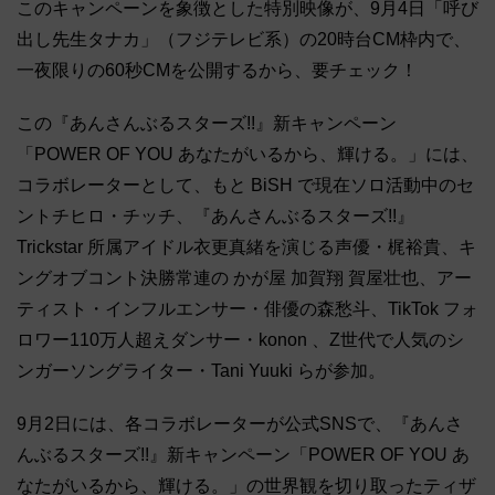
このキャンペーンを象徴とした特別映像が、9月4日「呼び
出し先生タナカ」（フジテレビ系）の20時台CM枠内で、
一夜限りの60秒CMを公開するから、要チェック！
この『あんさんぶるスターズ!!』新キャンペーン
「POWER OF YOU あなたがいるから、輝ける。」には、
コラボレーターとして、もと BiSH で現在ソロ活動中のセ
ントチヒロ・チッチ、『あんさんぶるスターズ!!』
Trickstar 所属アイドル衣更真緒を演じる声優・梶裕貴、キ
ングオブコント決勝常連の かが屋 加賀翔 賀屋壮也、アー
ティスト・インフルエンサー・俳優の森愁斗、TikTok フォ
ロワー110万人超えダンサー・konon 、Z世代で人気のシ
ンガーソングライター・Tani Yuuki らが参加。
9月2日には、各コラボレーターが公式SNSで、『あんさ
んぶるスターズ!!』新キャンペーン「POWER OF YOU あ
なたがいるから、輝ける。」の世界観を切り取ったティザ