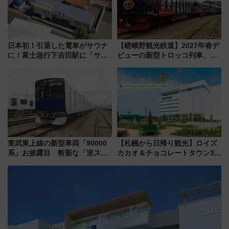
日本初！引退した電車がサウナ
【嵯峨野観光鉄道】2027年春デ
に！富士急行下吉田駅に「サ電
ビューの新型トロッコ列車、い
（SADEN）」2026年12月開
よいよ試運転開始へ！現行車両
業 行き交う電車の音や振動を
は2026年で引退
感じながら「ととのう」新感覚
東武東上線の新型車両「90000
【札幌から日帰り観光】ロイズ
系」お披露目 斬新な「逆スラ
カカオ＆チョコレートタウン3周
ント式」の先頭形状と明るく開
年！ 9月は入場料半額やチョコ
放的な車内空間に注目、デビュ
詰め放題を開催、ロイズタウン
ーは9月
駅からのアクセスも