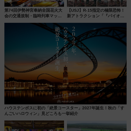
第74回伊勢神宮奉納全国花火大
【USJ】R-15指定の極限恐怖！
会の交通規制・臨時列車マッ
新アトラクション「『バイオハ
プ！JR東海・近鉄で快適にアク
ザード レクイエム』 ザ・ダイ
セス
ブ」今秋登場 ―予測不能の恐
怖に泣き叫べ―
ハウステンボスに初の「絶景コースター」2027年誕生！秋の「す
んごいハロウィン」見どころも一挙紹介