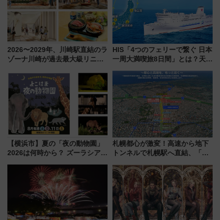
2026〜2029年、川崎駅直結のラ
HIS「4つのフェリーで繋ぐ 日本
ゾーナ川崎が過去最大級リニュ
一周大満喫旅8日間」とは？天橋
ーアル！ フードコート拡大など
立・小樽・日光東照宮など全国
「いつから何が変わるか」徹底
の絶景＆限定グルメを網羅！煩
解説！
雑な手続きも不要でお手軽に楽
しめるプランが登場
【横浜市】夏の「夜の動物園」
札幌都心が激変！高速から地下
2026は何時から？ ズーラシア・
トンネルで札幌駅へ直結、「創
野毛山・金沢の電車アクセスや
成川通都心アクセス道路」が7月
見どころ、限定イベントを徹底
から本格着工、延長4.8km整備
解説！
事業の全貌