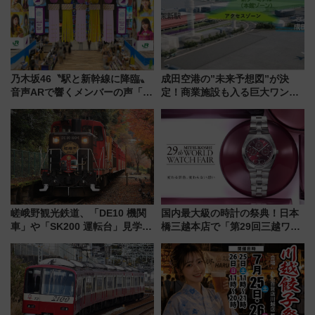
乃木坂46〝駅と新幹線に降臨〟
成田空港の”未来予想図”が決
音声ARで響くメンバーの声「真
定！商業施設も入る巨大ワンタ
夏の全国ツアー2026」
ーミナル、京成の高架新駅整備
で新型特急が品川･羽田とを結
ぶ！ JR空港駅は2面3線化！
嵯峨野観光鉄道、「DE10 機関
国内最大級の時計の祭典！日本
車」や「SK200 運転台」見学ツ
橋三越本店で「第29回三越ワー
アーを開催！ ラストランイベン
ルドウォッチフェア」開幕
トの一環で激レア体験できちゃ
【2026年8月5日～25日】
うかも 参加方法やスケジュール
をご紹介