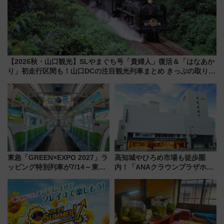
【2026秋・山口観光】SLやまぐち号「貴婦人」復活＆「はなあか
り」初走行区間も！山口DCの注目観光列車まとめ きっぷの取り方
は？
東急「GREEN×EXPO 2027」ラ
高知城やひろめ市場も徒歩圏
ッピング特別列車が7/14～東
内！「ANAクラウンプラザホテ
横・田園都市・目黒線でデビュ
ル高知」が8月開業
ー！ 注目の編成やデザインまと
め