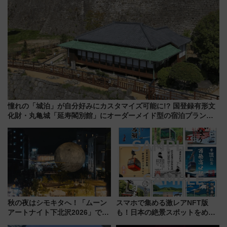
憧れの「城泊」が自分好みにカスタマイズ可能に!? 国登録有形文
化財・丸亀城「延寿閣別館」にオーダーメイド型の宿泊プランが
誕生！
秋の夜はシモキタへ！「ムーン
スマホで集める激レアNFT版
アートナイト下北沢2026」でイ
も！日本の絶景スポットをめぐ
マーシブシアターやアート巡り
って集める「索道印(さくどうい