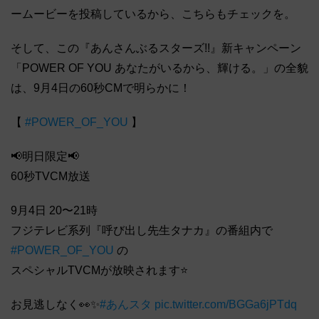
ームービーを投稿しているから、こちらもチェックを。
そして、この『あんさんぶるスターズ!!』新キャンペーン
「POWER OF YOU あなたがいるから、輝ける。」の全貌
は、9月4日の60秒CMで明らかに！
【
#POWER_OF_YOU
】
📢明日限定📢
60秒TVCM放送
9月4日 20〜21時
フジテレビ系列『呼び出し先生タナカ』の番組内で
#POWER_OF_YOU
の
スペシャルTVCMが放映されます⭐
お見逃しなく👀✨
#あんスタ
pic.twitter.com/BGGa6jPTdq