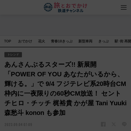
TOP
おでかけ
花火
青春18きっぷ
新型車両
きっぷ
駅･街 再
トレンド
あんさんぶるスターズ!! 新展開
「POWER OF YOU あなたがいるから、
輝ける。」で 9/4 フジテレビ系20時台CM
枠内に一夜限りの60秒CM放送！ セント
チヒロ・チッチ 梶裕貴 かが屋 Tani Yuuki
森愁斗 konon も参加
2023.09.04 07:09