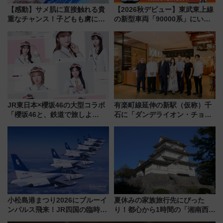
【感動】サメ肌に直接触れる貴
【2026秋デビュー】東武東上線
重なチャンス！子どもも虜にな
の新型車両「90000系」にいち
る鴨川シーワールド「エイとサ
早く乗れる！ 8/11開催の小学生
メのタッチングプール」【夏休
向け先行試乗会でキッズアンバ
み限定企画】
サダーになろう
JR東日本×櫻坂46の大型コラボ
有楽町線延伸の新駅（仮称）千
「櫻坂46と、鉄道で旅しよ
石に「ダンデライオン・チョコ
う。」が7月20日より始動！新
レート」が出店！ 東京メトロが
潟・長野・庄内へ
1億円出資で挑む新時代のまちづ
くりとは？
小松島港まつり2026にブルーイ
夏休みの家族旅行先にぴった
ンパルス飛来！JR四国の臨時ダ
り！都心から1時間の「湘南西エ
イヤや駐車場予約を徹底解説
リア」満喫ガイド 鎌倉・江の