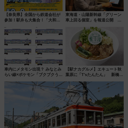
【奈良県】全国から鉄道会社が
東海道・山陽新幹線「グリーン
参加！駅弁も大集合！「大和鉄
車上回る個室」を報道公開 プ
道まつり2026」が8月8日・9日
ライベート感備えた上質な空間
に開催決定
車内にメタモン出現？ みなとみ
【駅ナカグルメ】エキュート秋
らい線×ポケモン「ブクブクうみ
葉原に「T’sたんたん」 新橋に
ぞこの街」ラッピング電車が運
551蓬莱のDNAを継ぐ「東京豚
行開始に！ この夏は直通列車で
饅」、オムライス専門店「肉と
横浜へ！
たまご」新グルメ続々登場！
【2026年8月】