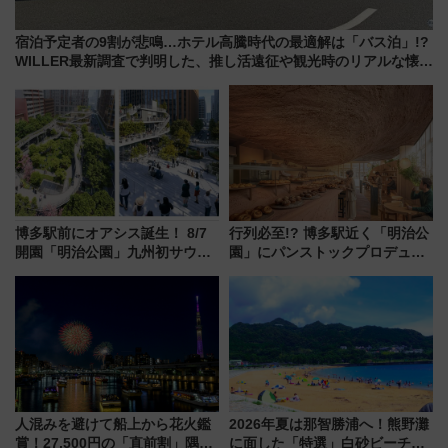
宿泊予定者の9割が悲鳴…ホテル高騰時代の最適解は「バス泊」!?
WILLER最新調査で判明した、推し活遠征や観光時のリアルな懐事
情
博多駅前にオアシス誕生！ 8/7
行列必至!? 博多駅近く「明治公
開園「明治公園」九州初サウナ
園」にパンストックプロデュー
TOTOPAや日本一のピザなど絶
スの新業態『Land Bageri』8/7
品グルメ登場で駅前の過ごし方
オープン 秋からはビストロ営業
はどう変わる？
も！
人混みを避けて船上から花火鑑
2026年夏は那智勝浦へ！熊野灘
賞！27,500円の「直前割」隅田
に面した「特選」白砂ビーチは