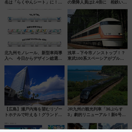
名は「らくやんシート」に！新
の乗降人員は2.4倍に 相鉄いず
型3000系で大阪梅田～山陽姫路
み野線「ゆめが丘ソラトス」2周
を快適移動
年祭にそうにゃん＆DB.スター
マンが登場
北九州モノレール、新型車両導
浅草→下今市ノンストップ！？
入へ 今日からデザイン総選挙
東武100系スペーシアがブルー
始まる
リボン賞35周年記念で「デビュ
ー当時の停車駅」を再現 運転
時刻や特急券の買い方を紹介
【広島】瀬戸内海を望むリゾー
JR九州の観光列車「36ぷらす
トホテルで叶える！グランドプ
3」劇的リニューアル！新6号車
リンスホテル広島のフォトウエ
“1〜2名用グリーン個室”と曜日
ディング＆カジュアルパーティ
別 “プレミアムランチ”導入･ル
ープラン
ートや価格など解説