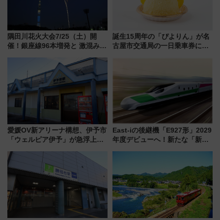
隅田川花火大会7/25（土）開
誕生15周年の「ぴよりん」が名
催！銀座線96本増発と 激混みの
古屋市交通局の一日乗車券に！
「浅草駅」を回避する最寄り駅･
東山線では貸切電車も登場【限
アクセス攻略法、2万発の花火が
定1万5000枚】
都心の夜に！
愛媛OV新アリーナ構想、伊予市
East-iの後継機「E927形」2029
「ウェルピア伊予」が急浮上！
年度デビューへ！新たな「新幹
サイボウズ青野社長の参加表明
線専用検測車」の性能を徹底解
で探る鉄道アクセスの未来
説【JR東日本】