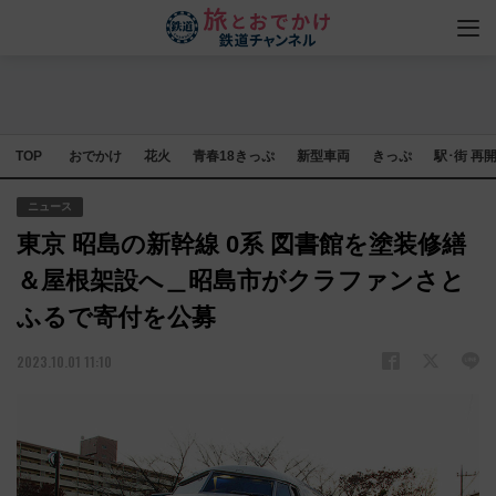
TOP
おでかけ
花火
青春18きっぷ
新型車両
きっぷ
駅･街 再
ニュース
東京 昭島の新幹線 0系 図書館を塗装修繕
＆屋根架設へ＿昭島市がクラファンさと
ふるで寄付を公募
2023.10.01 11:10