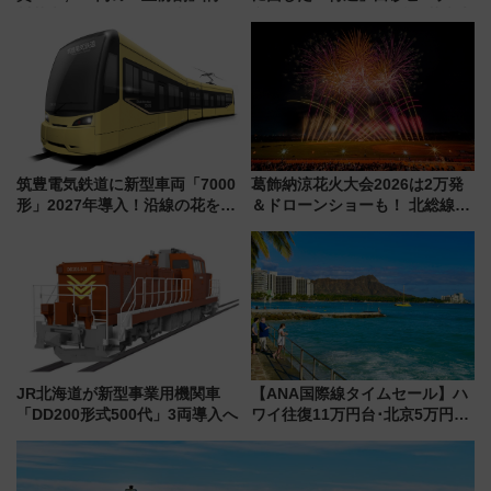
川花火クルーズはデパ地下グル
必見 「第17回那智勝浦町花火大
メも持ち込みOK
会」は8月11日開催！
筑豊電気鉄道に新型車両「7000
葛飾納涼花火大会2026は2万発
形」2027年導入！沿線の花をイ
＆ドローンショーも！ 北総線を
メージしたイエローを採用 車
使った穴場アクセスや臨時列
内は落ち着いたゆとりある空間
車、観覧スポット情報と周辺観
に
光まとめ（7/28開催）
JR北海道が新型事業用機関車
【ANA国際線タイムセール】ハ
「DD200形式500代」3両導入へ
ワイ往復11万円台･北京5万円台
～、憧れのビジネスクラスも！
来春のGW旅行まで狙える激ア
ツ路線まとめ（8/10まで）