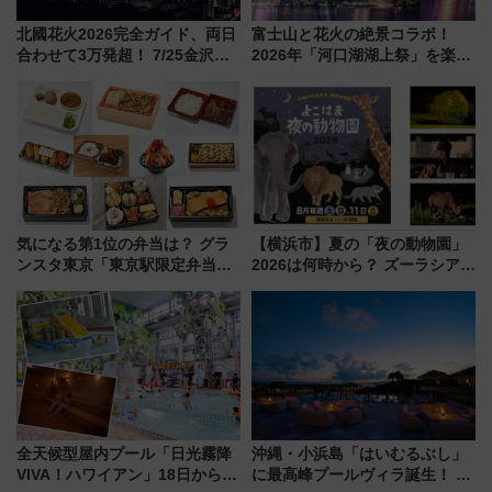
北國花火2026完全ガイド、両日
富士山と花火の絶景コラボ！
合わせて3万発超！ 7/25金沢大
2026年「河口湖湖上祭」を楽し
会・8/1川北大会の2つの花火大
む完全ガイド＆鉄道アクセスの
会の日程・アクセス・観覧席ま
ススメ
とめ（石川県）
気になる第1位の弁当は？ グラ
【横浜市】夏の「夜の動物園」
ンスタ東京「東京駅限定弁当
2026は何時から？ ズーラシア・
2026 売上ランキング」
野毛山・金沢の電車アクセスや
見どころ、限定イベントを徹底
解説！
全天候型屋内プール「日光霧降
沖縄・小浜島「はいむるぶし」
VIVA！ハワイアン」18日から営
に最高峰プールヴィラ誕生！ 石