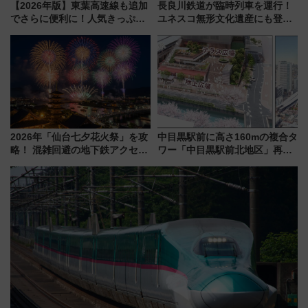
【2026年版】東葉高速線も追加
長良川鉄道が臨時列車を運行！
でさらに便利に！人気きっぷ
ユネスコ無形文化遺産にも登録
「サンキューちばフリーパス」
された「郡上おどり」楽しむ人
今年も発売 秋・早春に千葉県を
に 乗車には予約が必要
巡るなら使い勝手・コスパ抜群
2026年「仙台七夕花火祭」を攻
中目黒駅前に高さ160mの複合タ
略！ 混雑回避の地下鉄アクセス
ワー「中目黒駅前北地区」再開
からまだ買える有料席情報、花
発の全貌
火前に楽しむ仙台観光ルートま
で解説！