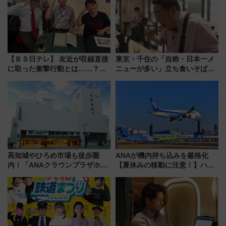
【ＢＳ日テレ】 友近が収録直後
東京・千住の「自称・日本一メ
に取った衝撃行動とは……？
ニューが多い」立ち食いそば屋
『友近・礼二の妄想トレイン』
とは？ ＢＳ日テレ『ドランク塚
で極上の夏祭り鉄道旅を放送
地のふらっと立ち食いそば』
7/27夜10時～放送
高知城やひろめ市場も徒歩圏
ANAが機内持ち込みを厳格化
内！「ANAクラウンプラザホテ
【夏休みの移動に注意！】ハン
ル高知」が8月開業
ドバッグやPCケースも対象の
「身の回り品」新サイズ制限
(40×30×20cm)おさらい