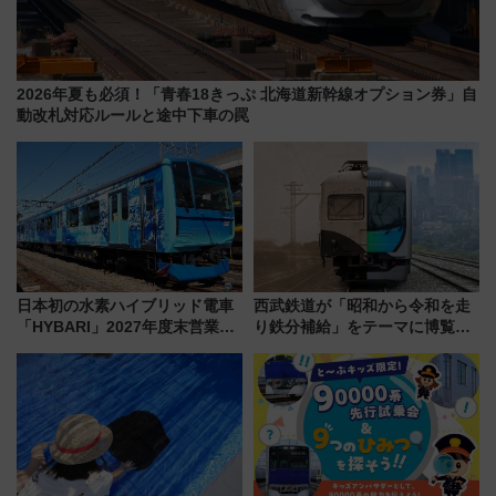
2026年夏も必須！「青春18きっぷ 北海道新幹線オプション券」自
動改札対応ルールと途中下車の罠
日本初の水素ハイブリッド電車
西武鉄道が「昭和から令和を走
「HYBARI」2027年度末営業運
り鉄分補給」をテーマに博覧会
転へ 鉄道・発電・まちづくり
を実施！くすのきホールで8月
で水素利活用が加速
14日から 新車両「トキイロ」体
験ブースも アクセスや申込方法
を解説