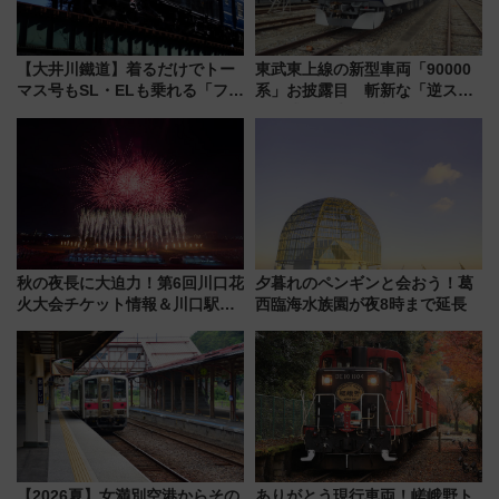
【大井川鐵道】着るだけでトー
東武東上線の新型車両「90000
マス号もSL・ELも乗れる「フリ
系」お披露目 斬新な「逆スラ
ーきっぷTシャツ」8月6日より
ント式」の先頭形状と明るく開
受注販売
放的な車内空間に注目、デビュ
ーは9月
秋の夜長に大迫力！第6回川口花
夕暮れのペンギンと会おう！葛
火大会チケット情報＆川口駅か
西臨海水族園が夜8時まで延長
らのアクセスガイド
【2026夏】女満別空港からその
ありがとう現行車両！嵯峨野ト