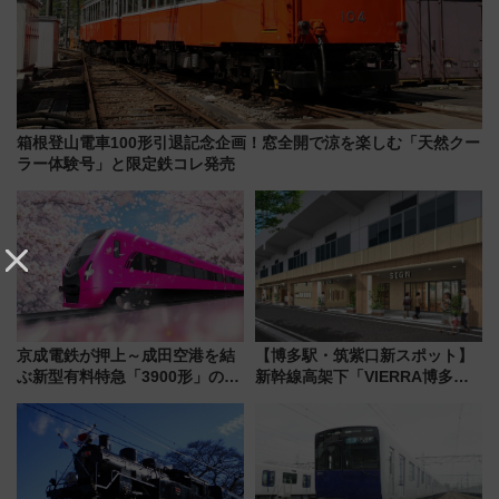
箱根登山電車100形引退記念企画！窓全開で涼を楽しむ「天然クー
ラー体験号」と限定鉄コレ発売
京成電鉄が押上～成田空港を結
【博多駅・筑紫口新スポット】
ぶ新型有料特急「3900形」のコ
新幹線高架下「VIERRA博多テ
ンセプト・デザイン公開 愛称
ラス」が9/18開業！九州初出店
募集も実施
など注目の全6店舗 「博多活憩
通り」も一新