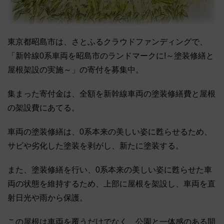
東京都昭島市は、さとふるクラウドファンディングで、
「新幹線0系車両を昭島市のランドマークに!～塗装修繕と
屋根架設の実施～」の寄付を募集中。
集まった寄付金は、全額を新幹線車両の塗装修繕費と屋根
の架設費にあてる。
車両の塗装修繕は、0系本来の美しい姿に甦らせるため、
サビや劣化した塗装を剥がし、新たに塗装する。
また、塗装修繕を行い、0系本来の美しい姿に甦らせた車
両の状態を維持するため、上部に屋根を架設し、車両を直
射日光や雨から保護。
この屋根は車両を覆うだけでなく、公園と一体感のある開