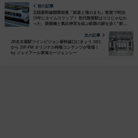
前の記事
北陸新幹線開業前夜「鉄道と港のまち」敦賀で明治
15年にタイムスリップ！ 初代敦賀駅はココじゃなか
った、眼鏡橋と氣比神宮を結ぶ鉄路の跡を歩く“鉄さ
んぽ時間”がめっちゃおすすめ！
次の記事
JR名古屋駅ツインビジョン新幹線口にきょう 10/1
から ZIP-FM オリジナル時報コンテンツが登場！
by ジェイアール東海エージェンシー