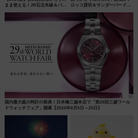
まま使える！JR石北本線＆バス
ロッコ貸切＆サンダーバードレ
乗り放題「北見・網走周遊フリ
ストランで語り合う秋の京都
ーパス」でおトクに道東観光
斉藤雪乃＆福原トシヒロと行
（8/3発売）
く！9月13日「京都の鉄道満喫
ツアー」開催
国内最大級の時計の祭典！日本橋三越本店で「第29回三越ワール
ドウォッチフェア」開幕【2026年8月5日～25日】