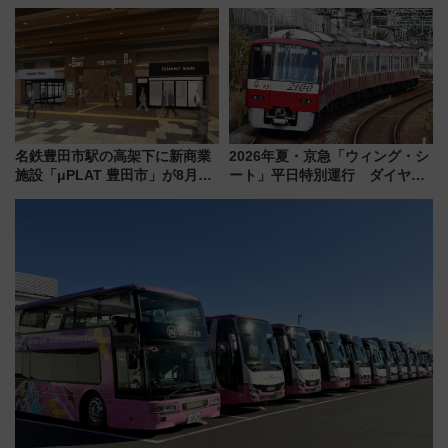
業開始 小さなお子様連れのフ
垣島から船で向かう究極のご褒
ァミリーから大人まで幅広い世
美旅「何もしない贅沢」を体験
代が一日中楽しる夏のリゾート
してみない？
を楽しんで
名鉄豊田市駅の高架下に新商業
2026年夏・京急「ウィング・シ
施設「μPLAT 豊田市」が8月26
ート」平日特別運行 ダイヤ・
日開業！全8店舗が出店し街の新
乗車方法を解説！2階建てバスや
たな玄関口へ
三浦海岸を堪能できるお出かけ
プランもご紹介