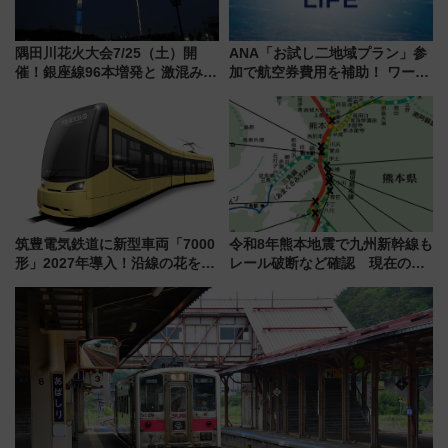
隅田川花火大会7/25（土）開
ANA「お試し二地域プラン」参
催！銀座線96本増発と 激混みの
加で航空券費用を補助！ ワーケ
「浅草駅」を回避する最寄り駅･
ーションや週末移住に最適な自
アクセス攻略法、2万発の花火が
治体は？ 2026年は対象のエリア
都心の夜に！
が拡大！
筑豊電気鉄道に新型車両「7000
令和8年熊本地震で九州新幹線も
形」2027年導入！沿線の花をイ
レール破断など確認 現在の運
メージしたイエローを採用 車
転見合わせ状況と交通網への影
内は落ち着いたゆとりある空間
響
に