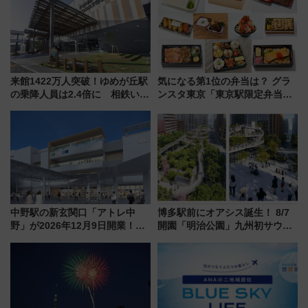
来館1422万人突破！ゆめが丘駅
気になる第1位の弁当は？ グラ
の乗降人員は2.4倍に 相鉄いず
ンスタ東京「東京駅限定弁当
み野線「ゆめが丘ソラトス」2周
2026 売上ランキング」
年祭にそうにゃん＆DB.スター
マンが登場
中野駅の新玄関口「アトレ中
博多駅前にオアシス誕生！ 8/7
野」が2026年12月9日開業！新
開園「明治公園」九州初サウナ
改札直結で屋上BBQも楽しめる
TOTOPAや日本一のピザなど絶
注目スポット
品グルメ登場で駅前の過ごし方
はどう変わる？