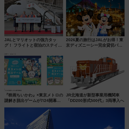
にオーダーメイド型の宿泊プラ
詰め放題を開催、ロイズタウン
ンが誕生！
駅からのアクセスも
JALとマリオットの強力タッ
2026夏の旅行はJALがお得！東
グ！ フライトと宿泊のステイタ
京ディズニーシー完全貸切パー
スマッチでFLY ON ポイントや
ティー招待券が当たるキャンペ
上級会員資格を効率よく獲得す
ーン始まる 条件は「夏の国内
る方法を解説
線に2回搭乗」
『映画ちいかわ』×東京メトロの
JR北海道が新型事業用機関車
謎解き脱出ゲームが7/24開幕！
「DD200形式500代」3両導入へ
オリジナル24時間券の買い方と
遊び方を解説！（7/10発売開
始）