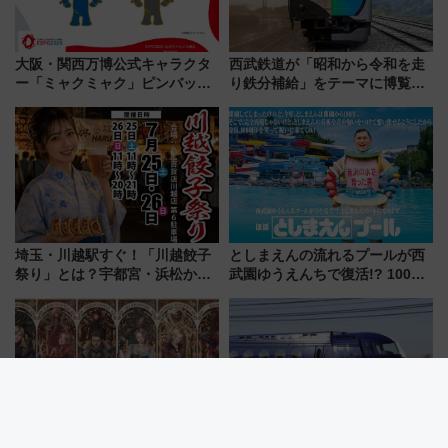
大阪・関西万博公式キャラクタ
西武鉄道が「昭和から令和を走
ー「ミャクミャク」ピンバッジ
り鉄分補給」をテーマに博覧会
新登場！関西の駅構内などで7月
を実施！くすのきホールで8月
中旬発売
14日から 新車両「トキイロ」体
験ブースも アクセスや申込方法
を解説
埼玉・川越駅すぐ！「川越餃子
としまえんの流れるプールが西
祭り」とは？宇都宮・浜松から
武園ゆうえんちで復活!? 100周
ご当地和牛まで全国の人気餃子
年記念企画＆「春日のうん○スラ
を食べ比べ【7月25日・26日開
イダー」に注目 2026年夏は所
催】
沢へ遊びに行こう
【USJ】R-15指定の極限恐怖！
南海電鉄がなにわ筋線に乗り入