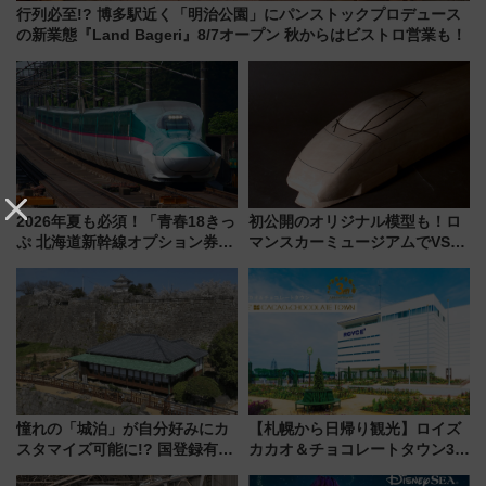
行列必至!? 博多駅近く「明治公園」にパンストックプロデュース
の新業態『Land Bageri』8/7オープン 秋からはビストロ営業も！
2026年夏も必須！「青春18きっ
初公開のオリジナル模型も！ロ
ぷ 北海道新幹線オプション券」
マンスカーミュージアムでVSE
自動改札対応ルールと途中下車
の設計秘話に迫る企画展が7月
の罠
15日スタート
憧れの「城泊」が自分好みにカ
【札幌から日帰り観光】ロイズ
スタマイズ可能に!? 国登録有形
カカオ＆チョコレートタウン3周
文化財・丸亀城「延寿閣別館」
年！ 9月は入場料半額やチョコ