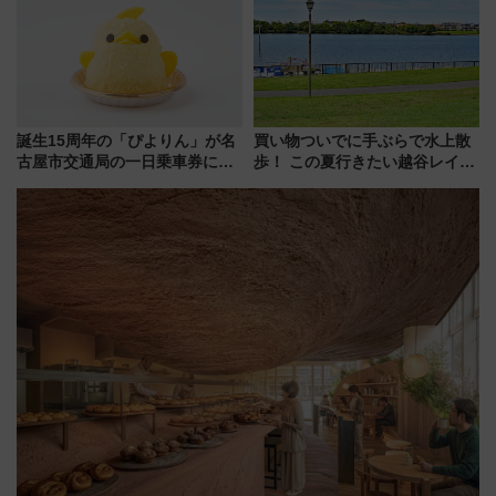
誕生15周年の「ぴよりん」が名
買い物ついでに手ぶらで水上散
古屋市交通局の一日乗車券に！
歩！ この夏行きたい越谷レイク
東山線では貸切電車も登場【限
タウンの新たな水辺の憩いエリ
定1万5000枚】
ア「LAKESIDE PARK」（埼玉
県越谷市）