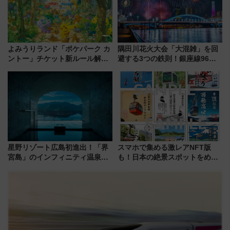
よみうりランド「ポケパーク カ
隅田川花火大会「大混雑」を回
ントー」チケット新ルール解
避する3つの鉄則！銀座線96本
説！購入制限の緩和と入場時の
増発･浅草線臨時ダイヤ･スカイ
本人確認が11月スタート
ツリー駅の規制まとめ 7/25開催
（2026年）
星野リゾート広島初進出！「界
スマホで集める激レアNFT版
宮島」のインフィニティ温泉と
も！日本の絶景スポットをめぐ
古式サウナ「石風呂」を大解剖
って集める「索道印(さくどうい
宿泊料金・アクセスは？（2026
ん)」企画がスタート
年7月23日開業）