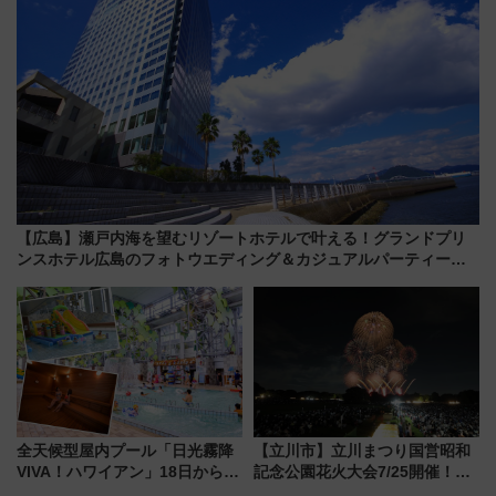
【広島】瀬戸内海を望むリゾートホテルで叶える！グランドプリ
ンスホテル広島のフォトウエディング＆カジュアルパーティープ
ラン
全天候型屋内プール「日光霧降
【立川市】立川まつり国営昭和
VIVA！ハワイアン」18日から営
記念公園花火大会7/25開催！
業開始 小さなお子様連れのフ
5000発の花火が夜を彩る 今年は