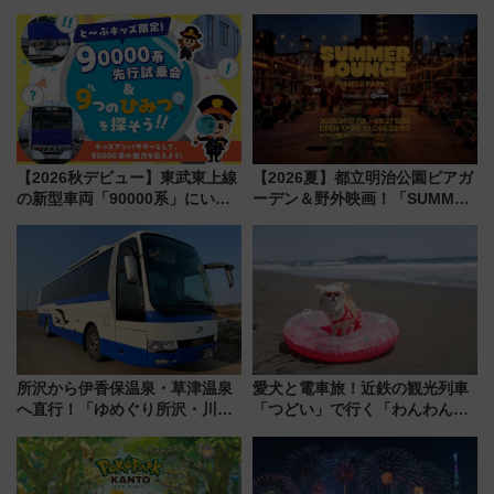
特急ラビューも
【2026秋デビュー】東武東上線
【2026夏】都立明治公園ビアガ
の新型車両「90000系」にいち
ーデン＆野外映画！「SUMMER
早く乗れる！ 8/11開催の小学生
LOUNGE」のアクセスと上映ス
向け先行試乗会でキッズアンバ
ケジュール 夜風とビール、映画
サダーになろう
を満喫！
所沢から伊香保温泉・草津温泉
愛犬と電車旅！近鉄の観光列車
へ直行！「ゆめぐり所沢・川越
「つどい」で行く「わんわん列
号」で群馬の温泉旅をもっと気
車」第5弾！海辺のBBQも楽し
軽に 運行ダイヤ・運賃を解説
める日帰りツアー