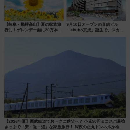
【岐阜・飛騨高山】夏の家族旅
9月10日オープンの直結ビル
行に！ゲレンデ一面に20万本の
「ekubo京成」誕生で、スカイ
ひまわりが咲き誇る「アルコピ
ライナーも停まる巨大ハブ駅・
アひまわり園」開園
新鎌ヶ谷はどう変わる？ 全テナ
ント情報も公開！
【2026年夏】西武鉄道でおトクに秩父へ？ 小児50円＆コスパ最強
きっぷで「安・近・短」な家族旅行！ 深夜の正丸トンネル探検や