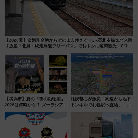
【2026夏】女満別空港からそのまま使える！JR石北本線＆バス乗
り放題「北見・網走周遊フリーパス」でおトクに道東観光（8/3発
売）
【横浜市】夏の「夜の動物園」
札幌都心が激変！高速から地下
2026は何時から？ ズーラシア・
トンネルで札幌駅へ直結、「創
野毛山・金沢の電車アクセスや
成川通都心アクセス道路」が7月
見どころ、限定イベントを徹底
から本格着工、延長4.8km整備
解説！
事業の全貌