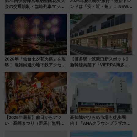
第74回伊勢神宮奉納全国花火大
2026年夏の海外旅行・最新トレ
会の交通規制・臨時列車マッ
ンドは「安・近・短」！ NEWT
プ！JR東海・近鉄で快適にアク
調査から読み解く、最新の人気
セス
渡航先TOP5とは？ 円安時代の
旅行術
2026年「仙台七夕花火祭」を攻
【博多駅・筑紫口新スポット】
略！ 混雑回避の地下鉄アクセス
新幹線高架下「VIERRA博多テ
からまだ買える有料席情報、花
ラス」が9/18開業！九州初出店
火前に楽しむ仙台観光ルートま
など注目の全6店舗 「博多活憩
で解説！
通り」も一新
【2026年最新】前日からアツ
高知城やひろめ市場も徒歩圏
い！高崎まつり（群馬）無料観
内！「ANAクラウンプラザホテ
覧エリアから初開催100人みこ
ル高知」が8月開業
しまで