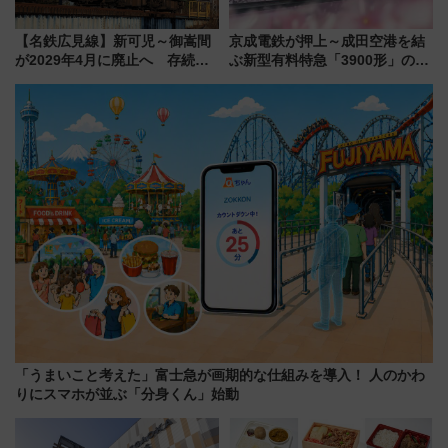
【名鉄広見線】新可児～御嵩間
京成電鉄が押上～成田空港を結
が2029年4月に廃止へ 存続協
ぶ新型有料特急「3900形」のコ
議終了で100年の歴史に幕
ンセプト・デザイン公開 愛称
募集も実施
「うまいこと考えた」富士急が画期的な仕組みを導入！ 人のかわ
りにスマホが並ぶ「分身くん」始動