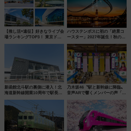
【推し活×遠征】好きなライブ会
ハウステンボスに初の「絶景コ
場ランキングTOP3！ 東京ドー
ースター」2027年誕生！秋の
ムや大阪城ホールが選ばれる理
「すんごいハロウィン」見どこ
由と交通アクセス術、ライブ会
ろも一挙紹介
場に何を求める？
新函館北斗駅の裏側に潜入！北
乃木坂46〝駅と新幹線に降臨〟
海道新幹線開業10周年で駅長
音声ARで響くメンバーの声「真
室・地下通路など公開イベン
夏の全国ツアー2026」
ト 参加方法や体験内容を紹介