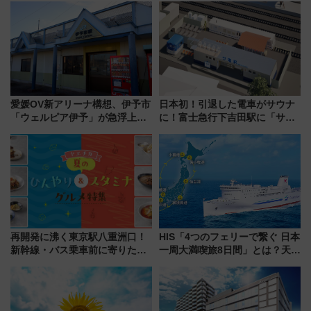
ァミリーから大人まで幅広い世
混雑に要注意、その理由は
代が一日中楽しる夏のリゾート
を楽しんで
愛媛OV新アリーナ構想、伊予市
日本初！引退した電車がサウナ
「ウェルピア伊予」が急浮上！
に！富士急行下吉田駅に「サ電
サイボウズ青野社長の参加表明
（SADEN）」2026年12月開
で探る鉄道アクセスの未来
業 行き交う電車の音や振動を
感じながら「ととのう」新感覚
再開発に沸く東京駅八重洲口！
HIS「4つのフェリーで繋ぐ 日本
新幹線・バス乗車前に寄りたい
一周大満喫旅8日間」とは？天橋
「ヤエチカ」2026年夏の「ひん
立・小樽・日光東照宮など全国
やり＆スタミナグルメ」6選【新
の絶景＆限定グルメを網羅！煩
店舗も！】
雑な手続きも不要でお手軽に楽
しめるプランが登場