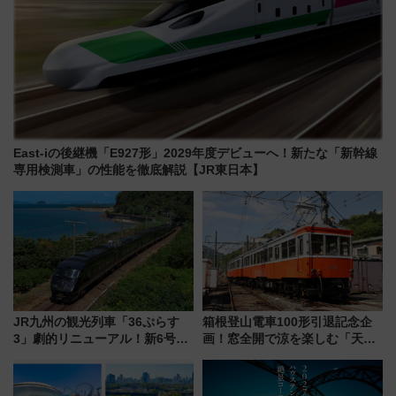
East-iの後継機「E927形」2029年度デビューへ！新たな「新幹線
専用検測車」の性能を徹底解説【JR東日本】
JR九州の観光列車「36ぷらす
箱根登山電車100形引退記念企
3」劇的リニューアル！新6号車
画！窓全開で涼を楽しむ「天然
“1〜2名用グリーン個室”と曜日
クーラー体験号」と限定鉄コレ
別 “プレミアムランチ”導入･ル
発売
ートや価格など解説