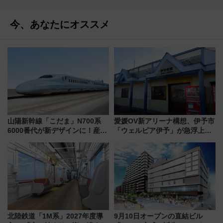
今、あなたにオススメ
山陽新幹線「こだま」N700系
愛媛OV新アリーナ構想、伊予市
6000番代が新デザインに！産学
「ウェルピア伊予」が急浮上！
連携で描く瀬戸内の波模様 運
サイボウズ青野社長の参加表明
用は今冬から
で探る鉄道アクセスの未来
北陸鉄道「1M系」2027年度導
9月10日オープンの直結ビル