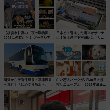
どに【JR東日本】
【横浜市】夏の「夜の動物園」
日本初！引退した電車がサウナ
2026は何時から？ ズーラシア・
に！富士急行下吉田駅に「サ電
野毛山・金沢の電車アクセスや
（SADEN）」2026年12月開
見どころ、限定イベントを徹底
業 行き交う電車の音や振動を
解説！
感じながら「ととのう」新感覚
所沢から伊香保温泉・草津温泉
白い恋人パークが7月30日大規
へ直行！「ゆめぐり所沢・川越
模リニューアル！ 2026年最新の
号」で群馬の温泉旅をもっと気
新エリア・工場見学の見どころ
軽に 運行ダイヤ・運賃を解説
と料金・アクセスを徹底解説
（札幌市）