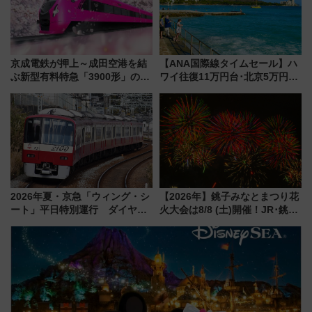
京成電鉄が押上～成田空港を結
【ANA国際線タイムセール】ハ
ぶ新型有料特急「3900形」のコ
ワイ往復11万円台･北京5万円台
ンセプト・デザイン公開 愛称
～、憧れのビジネスクラスも！
募集も実施
来春のGW旅行まで狙える激ア
ツ路線まとめ（8/10まで）
2026年夏・京急「ウィング・シ
【2026年】銚子みなとまつり花
ート」平日特別運行 ダイヤ・
火大会は8/8 (土)開催！JR･銚子
乗車方法を解説！2階建てバスや
電鉄の臨時列車やアクセス情
三浦海岸を堪能できるお出かけ
報、利根川に咲く8,000発の大迫
プランもご紹介
力＆屋台を満喫