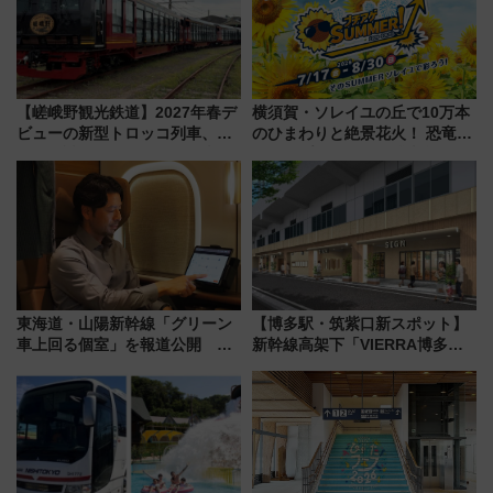
れるべき世界の旅先』
【嵯峨野観光鉄道】2027年春デ
横須賀・ソレイユの丘で10万本
ビューの新型トロッコ列車、い
のひまわりと絶景花火！ 恐竜や
よいよ試運転開始へ！現行車両
ドッグプールなど三浦半島の日
は2026年で引退
帰りお出かけ最新情報（2026年
7月17日～開催）
東海道・山陽新幹線「グリーン
【博多駅・筑紫口新スポット】
車上回る個室」を報道公開 プ
新幹線高架下「VIERRA博多テ
ライベート感備えた上質な空間
ラス」が9/18開業！九州初出店
など注目の全6店舗 「博多活憩
通り」も一新