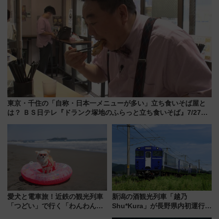
東京・千住の「自称・日本一メニューが多い」立ち食いそば屋と
は？ ＢＳ日テレ『ドランク塚地のふらっと立ち食いそば』7/27夜
10時～放送
愛犬と電車旅！近鉄の観光列車
新潟の酒観光列車「越乃
「つどい」で行く「わんわん列
Shu*Kura」が長野県内初運行！
車」第5弾！海辺のBBQも楽し
地酒と食を味わう信州プレDC特