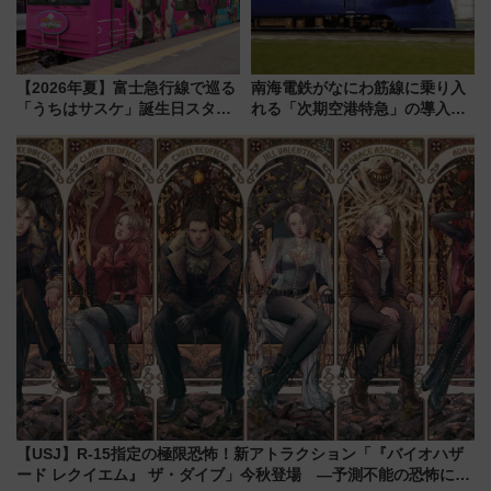
【2026年夏】富士急行線で巡る
南海電鉄がなにわ筋線に乗り入
「うちはサスケ」誕生日スタン
れる「次期空港特急」の導入を
プラリー！富士急ハイランド限
決定！ピニンファリーナによる
定グルメ＆グッズ徹底ガイド
日本初の鉄道デザイン
【USJ】R-15指定の極限恐怖！新アトラクション「『バイオハザ
ード レクイエム』 ザ・ダイブ」今秋登場 ―予測不能の恐怖に泣