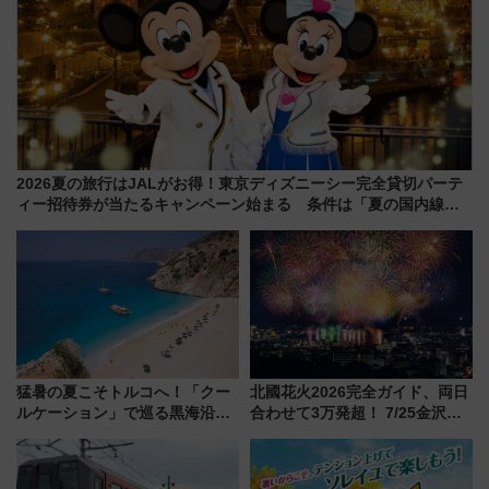
2026夏の旅行はJALがお得！東京ディズニーシー完全貸切パーテ
ィー招待券が当たるキャンペーン始まる 条件は「夏の国内線に2
回搭乗」
猛暑の夏こそトルコへ！「クー
北國花火2026完全ガイド、両日
ルケーション」で巡る黒海沿岸
合わせて3万発超！ 7/25金沢大
やエーゲ海の避暑リゾート 関
会・8/1川北大会の2つの花火大
連検索数が前年比237％増、ナ
会の日程・アクセス・観覧席ま
ショジオも認める『2026年に訪
とめ（石川県）