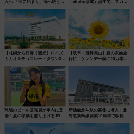
入へ 「空に始まり、海へ続く」
「ekubo京成」誕生で、スカイ
白山比咩神社をモチーフにした
ライナーも停まる巨大ハブ駅・
神秘的なデザイン
新鎌ヶ谷はどう変わる？ 全テナ
ント情報も公開！
【札幌から日帰り観光】ロイズ
【岐阜・飛騨高山】夏の家族旅
カカオ＆チョコレートタウン3周
行に！ゲレンデ一面に20万本の
年！ 9月は入場料半額やチョコ
ひまわりが咲き誇る「アルコピ
詰め放題を開催、ロイズタウン
アひまわり園」開園
駅からのアクセスも
球場のビール販売員が車内に登
新函館北斗駅の裏側に潜入！北
場！夏の移動を盛り上げるJR九
海道新幹線開業10周年で駅長
州「ビール新幹線」7月31日・8
室・地下通路など公開イベン
月7日限定 ソフトバンクホーク
ト 参加方法や体験内容を紹介
スとコラボ