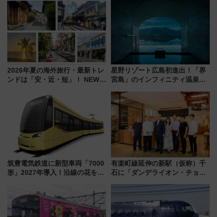
める日帰りツアー
別企画
2026年夏の海外旅行・最新トレ
星野リゾート広島初進出！「界
ンドは「安・近・短」！ NEWT
宮島」のインフィニティ温泉と
調査から読み解く、最新の人気
古式サウナ「石風呂」を大解剖
渡航先TOP5とは？ 円安時代の
宿泊料金・アクセスは？（2026
旅行術
年7月23日開業）
筑豊電気鉄道に新型車両「7000
有楽町線延伸の新駅（仮称）千
形」2027年導入！沿線の花をイ
石に「ダンデライオン・チョコ
メージしたイエローを採用 車
レート」が出店！ 東京メトロが
内は落ち着いたゆとりある空間
1億円出資で挑む新時代のまちづ
に
くりとは？