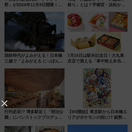
野」が2026年12月9日開業！新
祭り」とは？宇都宮・浜松から
改札直結で屋上BBQも楽しめる
ご当地和牛まで全国の人気餃子
注目スポット
を食べ比べ【7月25日・26日開
催】
国鉄時代がよみがえる！日本橋
7月16日は駅弁記念日！大丸東
三越で「よみがえる にっぽんの
京店で買える「車中映え弁当」
鉄道展」7/22-8/3開催、広田尚
フェア【2026年夏】
敬の名作写真も、駅弁フェスも
同時開催！
行列必至!? 博多駅近く「明治公
【9/9開始】東京駅から日本橋エ
園」にパンストックプロデュー
リアがポケモンの街に!? 総勢
スの新業態『Land Bageri』8/7
100匹以上が出現「レジェンド
オープン 秋からはビストロ営業
リサーチ」本格謎解き・グッズ