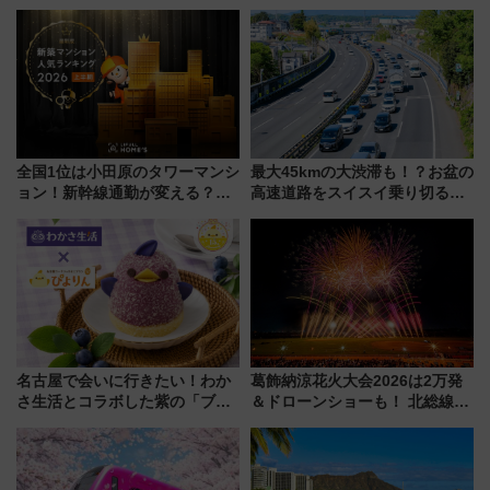
き叫べ―
全国1位は小田原のタワーマンシ
最大45kmの大渋滞も！？お盆の
ョン！新幹線通勤が変える？
高速道路をスイスイ乗り切る快
「住みたい街」の最新トレンド
適ドライブ術
【新築マンション人気ランキン
グ】
名古屋で会いに行きたい！わか
葛飾納涼花火大会2026は2万発
さ生活とコラボした紫の「ブル
＆ドローンショーも！ 北総線を
ーベリーぴよりん」期間限定販
使った穴場アクセスや臨時列
売
車、観覧スポット情報と周辺観
光まとめ（7/28開催）