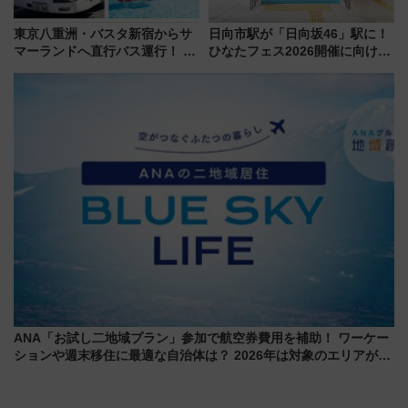
東京八重洲・バスタ新宿からサ
日向市駅が「日向坂46」駅に！
マーランドへ直行バス運行！ お
ひなたフェス2026開催に向けJR
トクな1Dayパスで夏のプールと
九州が記念きっぷや臨時列車で
推し活を楽しもう！（2026年
全力応援 夜行列車「ドリーム
8/1～31）
おひさま号」も走る
ANA「お試し二地域プラン」参加で航空券費用を補助！ ワーケー
ションや週末移住に最適な自治体は？ 2026年は対象のエリアが拡
大！