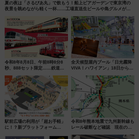
夏の夜は「さるびあ丸」で飲もう！船上ビアガーデンで東京湾の
夜景を眺めながら軽く一杯……工場直送生ビールや島グルメが美
味い
令和8年8月8日、午前8時8分8
全天候型屋内プール「日光霧降
秒、888セット限定……鉄道各
VIVA！ハワイアン」18日から営
社の「8・8・8」な記念きっぷ
業開始 小さなお子様連れのフ
たち
ァミリーから大人まで幅広い世
代が一日中楽しる夏のリゾート
を楽しんで
駅前広場の利用が「超お手軽」
令和8年熊本地震で九州新幹線も
に！？新プラットフォーム
レール破断など確認 現在の運
「HirakeBA」8月3日始動、ス
転見合わせ状況と交通網への影
マホで簡単申請 物販や演奏会な
響