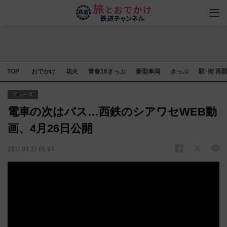
TOP
おでかけ
花火
青春18きっぷ
新型車両
きっぷ
駅･街 再
ニュース
電車の次はバス…西鉄のシアワセWEB動
画、4月26日公開
2017.04.27 05:04