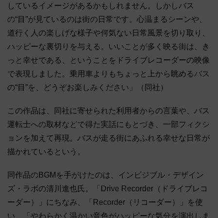
しているイメージがあるかもしれません。しかしバス
の“目”が見ているのは街の日常です。心温まるシーンや、
道行く人の楽しげな様子や何気ない日常風景を切り取り、
ハッピーな裏切りを与える。いいことが多く映る街は、き
っと幸せである、ということをドライブレコーダーの映像
で表現しました。乗用車よりもちょっと上から眺めるバス
の“目”を、どうぞお楽しみください」（同社）
この作品は、同社に寄せられた利用者からの言葉や、バス
運転士への取材などで得た実話にもとづき、一部フィクシ
ョンを加えて再現。バスが走る街にあふれる幸せな日常が
描かれているという。
同作品のBGMを手がけたのは、インビジブル・デザイン
ズ・ラボの清川進也氏。「Drive Recorder（ドライブレコ
ーダー）」にちなみ、「Recorder（リコーダー）」を使
い、「やわらかく温かい音色がハッピーな気分を演出しま