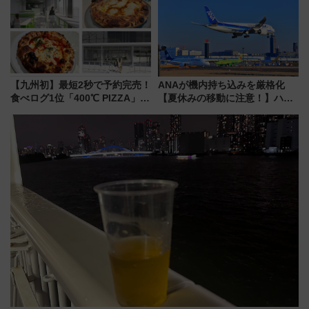
も！
情報まとめ
【九州初】最短2秒で予約完売！
ANAが機内持ち込みを厳格化
食べログ1位「400℃ PIZZA」が
【夏休みの移動に注意！】ハン
博多駅すぐの明治公園に8/7オー
ドバッグやPCケースも対象の
プン。もつ鍋風など限定メニュ
「身の回り品」新サイズ制限
ーも
(40×30×20cm)おさらい