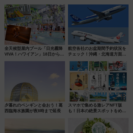
全天候型屋内プール「日光霧降
航空各社のお盆期間予約状況を
VIVA！ハワイアン」18日から営
チェック！沖縄・北海道方面は
業開始 小さなお子様連れのフ
予約急増中、いまから狙うべき
ァミリーから大人まで幅広い世
日は？
代が一日中楽しる夏のリゾート
を楽しんで
夕暮れのペンギンと会おう！葛
スマホで集める激レアNFT版
西臨海水族園が夜8時まで延長
も！日本の絶景スポットをめぐ
って集める「索道印(さくどうい
ん)」企画がスタート