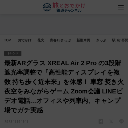
TOP
おでかけ
花火
青春18きっぷ
新型車両
きっぷ
駅･街 再
トレンド
最新ARグラス XREAL Air 2 Pro の3段階
遮光率調整で「高性能ディスプレイを複
数 持ち歩く近未来」を体感！ 車窓 焚き火
夜空をみながらゲーム Zoom会議 LINEビ
デオ電話…オフィスや列車内、キャンプ
場でガチ実感
2023.11.19 17:11