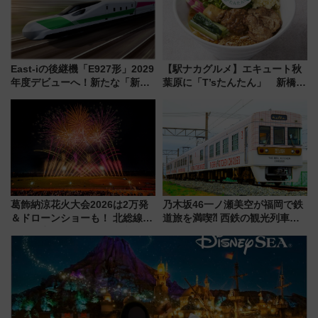
East-iの後継機「E927形」2029
【駅ナカグルメ】エキュート秋
年度デビューへ！新たな「新幹
葉原に「T’sたんたん」 新橋に
線専用検測車」の性能を徹底解
551蓬莱のDNAを継ぐ「東京豚
説【JR東日本】
饅」、オムライス専門店「肉と
たまご」新グルメ続々登場！
【2026年8月】
葛飾納涼花火大会2026は2万発
乃木坂46一ノ瀬美空が福岡で鉄
＆ドローンショーも！ 北総線を
道旅を満喫⁈ 西鉄の観光列車
使った穴場アクセスや臨時列
「THE RAIL KITCHEN
車、観覧スポット情報と周辺観
CHIKUGO」で巡る福岡･太宰
光まとめ（7/28開催）
府･柳川の旅！YouTubeが公開
に