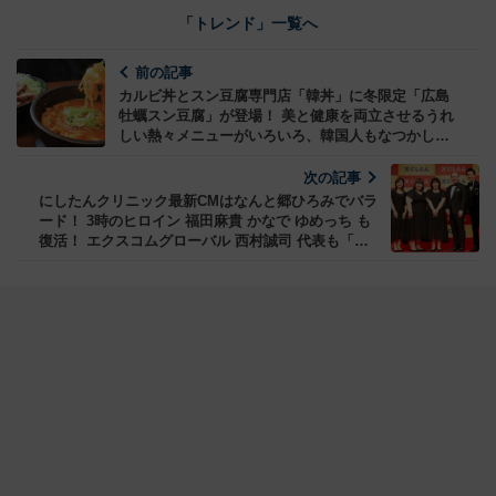
「トレンド」一覧へ
前の記事
カルビ丼とスン豆腐専門店「韓丼」に冬限定「広島
牡蠣スン豆腐」が登場！ 美と健康を両立させるうれ
しい熱々メニューがいろいろ、韓国人もなつかしむ
ぽかぽかヘルシーな味は国内の路面店にあった！
次の記事
にしたんクリニック最新CMはなんと郷ひろみでバラ
ード！ 3時のヒロイン 福田麻貴 ‎かなで ゆめっち も
復活！ エクスコムグローバル 西村誠司 代表も「渾
身の力作」と自信＿CM本編とメイキング映像をチェ
ック！