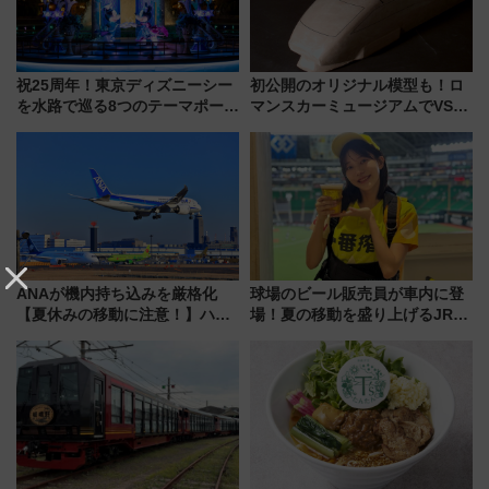
祝25周年！東京ディズニーシー
初公開のオリジナル模型も！ロ
を水路で巡る8つのテーマポート
マンスカーミュージアムでVSE
と限定デコレーションを解説
の設計秘話に迫る企画展が7月
15日スタート
ANAが機内持ち込みを厳格化
球場のビール販売員が車内に登
【夏休みの移動に注意！】ハン
場！夏の移動を盛り上げるJR九
ドバッグやPCケースも対象の
州「ビール新幹線」7月31日・8
「身の回り品」新サイズ制限
月7日限定 ソフトバンクホーク
(40×30×20cm)おさらい
スとコラボ