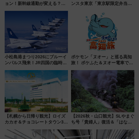
ョン！新幹線通勤が変える？
ンスタ東京「東京駅限定弁当
「住みたい街」の最新トレンド
2026 売上ランキング」
【新築マンション人気ランキン
グ】
小松島港まつり2026にブルーイ
ポケモン「ヌオー」と巡る高知
ンパルス飛来！JR四国の臨時ダ
旅！ ポケふた＆ヌオー電車で楽
イヤや駐車場予約を徹底解説
しむ鉄道スタンプラリーで土佐
路の絶景と絶品グルメを満喫！
（7月18日スタート）
【札幌から日帰り観光】ロイズ
【2026秋・山口観光】SLやまぐ
カカオ＆チョコレートタウン3周
ち号「貴婦人」復活＆「はなあ
年！ 9月は入場料半額やチョコ
かり」初走行区間も！山口DCの
詰め放題を開催、ロイズタウン
注目観光列車まとめ きっぷの取