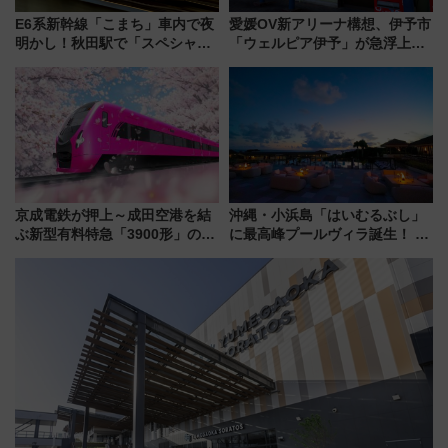
E6系新幹線「こまち」車内で夜
愛媛OV新アリーナ構想、伊予市
明かし！秋田駅で「スペシャル
「ウェルピア伊予」が急浮上！
ナイト」8月開催、料金や予約方
サイボウズ青野社長の参加表明
法は？
で探る鉄道アクセスの未来
京成電鉄が押上～成田空港を結
沖縄・小浜島「はいむるぶし」
ぶ新型有料特急「3900形」のコ
に最高峰プールヴィラ誕生！ 石
ンセプト・デザイン公開 愛称
垣島から船で向かう究極のご褒
募集も実施
美旅「何もしない贅沢」を体験
してみない？