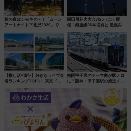
秋の夜はシモキタへ！「ムーン
隅田川花火大会7/25（土）開
アートナイト下北沢2026」でイ
催！銀座線96本増発と 激混みの
マーシブシアターやアート巡り
「浅草駅」を回避する最寄り駅･
を満喫しよう
アクセス攻略法、2万発の花火が
都心の夜に！
【推し活×遠征】好きなライブ会
熱闘甲子園のテーマ曲が駅メロ
場ランキングTOP3！ 東京ドー
に？阪神・甲子園駅の接近メロ
ムや大阪城ホールが選ばれる理
ディがVaundy「かげろう」×向
由と交通アクセス術、ライブ会
谷実アレンジの特別仕様へ、8月
場に何を求める？
5日始発から