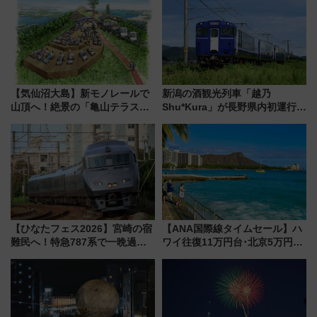
【気仙沼大島】新モノレールで
新潟の酒観光列車「越乃
山頂へ！絶景の「亀山テラス
Shu*Kura」が長野県内初運行！
360°」が7月19日オープン、休
地酒と食を味わう信州プレDC特
暇村のお得な日帰りプランも登
別企画
場
【ひなたフェス2026】宮崎の宿
【ANA国際線タイムセール】ハ
難民へ！特急787系で一晩過ご
ワイ往復11万円台･北京5万円台
せる夜間滞在型イベント「スワ
～、憧れのビジネスクラスも！
ローおひさま」が救世主に？
来春のGW旅行まで狙える激ア
ツ路線まとめ（8/10まで）