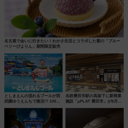
名古屋で会いに行きたい！わかさ生活とコラボした紫の「ブルー
ベリーぴよりん」期間限定販売
としまえんの流れるプールが西
名鉄豊田市駅の高架下に新商業
武園ゆうえんちで復活!? 100周
施設「μPLAT 豊田市」が8月26
年記念企画＆「春日のうん○スラ
日開業！全8店舗が出店し街の新
イダー」に注目 2026年夏は所
たな玄関口へ
沢へ遊びに行こう