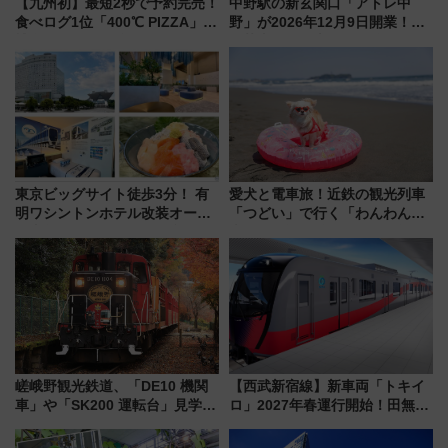
【九州初】最短2秒で予約完売！
中野駅の新玄関口「アトレ中
食べログ1位「400℃ PIZZA」が
野」が2026年12月9日開業！新
博多駅すぐの明治公園に8/7オー
改札直結で屋上BBQも楽しめる
プン。もつ鍋風など限定メニュ
注目スポット
ーも
東京ビッグサイト徒歩3分！ 有
愛犬と電車旅！近鉄の観光列車
明ワシントンホテル改装オープ
「つどい」で行く「わんわん列
ン直前「ゆりかもめ運転台付き
車」第5弾！海辺のBBQも楽し
客室」や海鮮丼が人気の朝食ビ
める日帰りツアー
ュッフェを現地レポ
嵯峨野観光鉄道、「DE10 機関
【西武新宿線】新車両「トキイ
車」や「SK200 運転台」見学ツ
ロ」2027年春運行開始！田無・
アーを開催！ ラストランイベン
新所沢にも停車 2028年春には
トの一環で激レア体験できちゃ
「第2弾」も