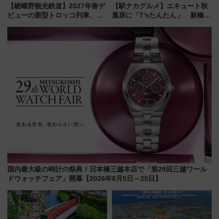
【嵯峨野観光鉄道】2027年春デ
【駅ナカグルメ】エキュート秋
ビューの新型トロッコ列車、い
葉原に「T’sたんたん」 新橋に
よいよ試運転開始へ！現行車両
551蓬莱のDNAを継ぐ「東京豚
は2026年で引退
饅」、オムライス専門店「肉と
たまご」新グルメ続々登場！
【2026年8月】
国内最大級の時計の祭典！日本橋三越本店で「第29回三越ワール
ドウォッチフェア」開幕【2026年8月5日～25日】