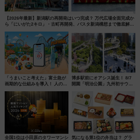
【2026年最新】新潟駅の再開発はいつ完成？ 万代広場全面完成か
ら「にいがた2キロ」・古町再開発、バスタ新潟構想まで徹底解
説！
「うまいこと考えた」富士急が
博多駅前にオアシス誕生！ 8/7
画期的な仕組みを導入！ 人のか
開園「明治公園」九州初サウナ
わりにスマホが並ぶ「分身く
TOTOPAや日本一のピザなど絶
ん」始動
品グルメ登場で駅前の過ごし方
はどう変わる？
全国1位は小田原のタワーマンシ
気になる第1位の弁当は？ グラ