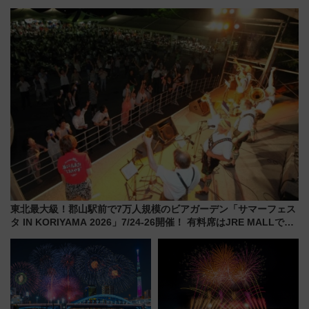
横・田園都市・目黒線でデビュ
泊」!? WILLER最新調査で判明
ー！ 注目の編成やデザインまと
した、推し活遠征や観光時のリ
め
アルな懐事情
東北最大級！郡山駅前で7万人規模のビアガーデン「サマーフェス
タ IN KORIYAMA 2026」7/24-26開催！ 有料席はJRE MALLで予
約可能