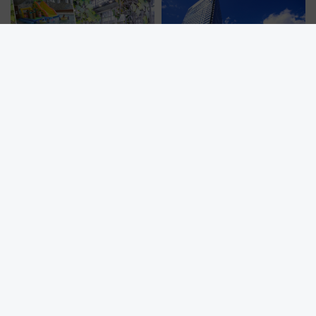
うかも 参加方法やスケジュール
をご紹介
全天候型屋内プール「日光霧降
【広島】瀬戸内海を望むリゾー
VIVA！ハワイアン」18日から営
トホテルで叶える！グランドプ
業開始 小さなお子様連れのフ
リンスホテル広島のフォトウエ
ァミリーから大人まで幅広い世
ディング＆カジュアルパーティ
代が一日中楽しる夏のリゾート
ープラン
を楽しんで