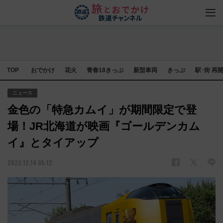
TOP
おでかけ
花火
青春18きっぷ
新型車両
きっぷ
駅･街 再
ニュース
金色の「特急カムイ」が期間限定で登
場！JR北海道が映画『ゴールデンカム
イ』とタイアップ
2023.12.14 05:12