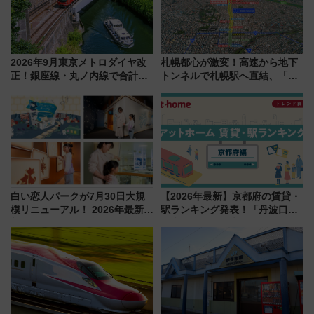
2026年9月東京メトロダイヤ改
札幌都心が激変！高速から地下
正！銀座線・丸ノ内線で合計
トンネルで札幌駅へ直結、「創
212本の大増発、混雑緩和に期
成川通都心アクセス道路」が7月
待
から本格着工、延長4.8km整備
事業の全貌
白い恋人パークが7月30日大規
【2026年最新】京都府の賃貸・
模リニューアル！ 2026年最新の
駅ランキング発表！「丹波口」
新エリア・工場見学の見どころ
の大躍進と「西大路」人気の理
と料金・アクセスを徹底解説
由は？
（札幌市）