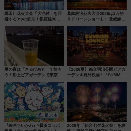
隅田川花火大会「大混雑」を回
葛飾納涼花火大会2026は2万発
避する3つの鉄則！銀座線96本
＆ドローンショーも！ 北総線を
増発･浅草線臨時ダイヤ･スカイ
使った穴場アクセスや臨時列
ツリー駅の規制まとめ 7/25開催
車、観覧スポット情報と周辺観
（2026年）
光まとめ（7/28開催）
夏の夜は「さるびあ丸」で飲も
【2026夏】都立明治公園ビアガ
う！船上ビアガーデンで東京湾
ーデン＆野外映画！「SUMMER
の夜景を眺めながら軽く一
LOUNGE」のアクセスと上映ス
杯……工場直送生ビールや島グ
ケジュール 夜風とビール、映画
ルメが美味い
を満喫！
『映画ちいかわ』×横浜コラボ！
2026年「仙台七夕花火祭」を攻
限定ステッカー集めやフォトス
略！ 混雑回避の地下鉄アクセス