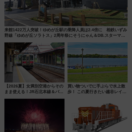
来館1422万人突破！ゆめが丘駅の乗降人員は2.4倍に 相鉄いずみ
野線「ゆめが丘ソラトス」2周年祭にそうにゃん＆DB.スターマン
が登場
【2026夏】女満別空港からその
買い物ついでに手ぶらで水上散
まま使える！JR石北本線＆バス
歩！ この夏行きたい越谷レイク
乗り放題「北見・網走周遊フリ
タウンの新たな水辺の憩いエリ
ーパス」でおトクに道東観光
ア「LAKESIDE PARK」（埼玉
（8/3発売）
県越谷市）