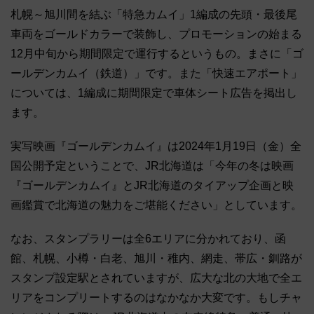
札幌～旭川間を結ぶ「特急カムイ」1編成の先頭・最後尾
車両をゴールドカラーで装飾し、プロモーションの始まる
12月中旬から期間限定で運行するというもの。まさに「ゴ
ールデンカムイ（鉄道）」です。また「快速エアポート」
については、1編成に期間限定で車体シート広告を掲出し
ます。
実写映画『ゴールデンカムイ』は2024年1月19日（金）全
国公開予定ということで、JR北海道は「今年の冬は映画
『ゴールデンカムイ』とJR北海道のタイアップ企画と映
画鑑賞で北海道の魅力をご堪能ください」としています。
なお、スタンプラリーは全6エリアに分かれており、函
館、札幌、小樽・白老、旭川・稚内、網走、帯広・釧路が
スタンプ設定駅とされていますが、広大な北の大地で全エ
リアをコンプリートするのはなかなか大変です。もしチャ