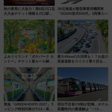
秋の夜長に大迫力！第6回川口花
JR北海道が新型事業用機関車
火大会チケット情報＆川口駅か
「DD200形式500代」3両導入へ
らのアクセスガイド
よみうりランド「ポケパーク カ
最大45kmの大渋滞も！？お盆の
ントー」チケット新ルール解
高速道路をスイスイ乗り切る快
説！購入制限の緩和と入場時の
適ドライブ術
本人確認が11月スタート
東急「GREEN×EXPO 2027」ラ
宿泊予定者の9割が悲鳴…ホテル
ッピング特別列車が7/14～東
高騰時代の最適解は「バス