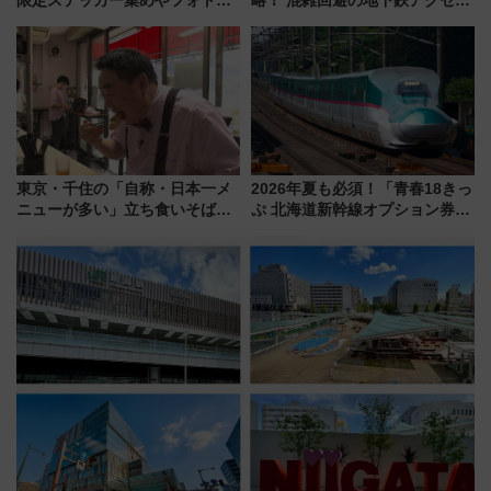
ポット、特別花火でみなとみら
からまだ買える有料席情報、花
いを満喫しよう（花火鑑賞会応
火前に楽しむ仙台観光ルートま
募は7/12まで！）
で解説！
東京・千住の「自称・日本一メ
2026年夏も必須！「青春18きっ
ニューが多い」立ち食いそば屋
ぷ 北海道新幹線オプション券」
とは？ ＢＳ日テレ『ドランク塚
自動改札対応ルールと途中下車
地のふらっと立ち食いそば』
の罠
7/27夜10時～放送